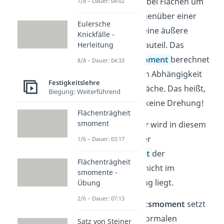
Stattdessen geht es bei Flächen um
7/8 – Dauer: 04:02
den
Widerstand
gegenüber einer
Eulersche
Verformung
durch eine äußere
Knickfälle -
Belastung auf das Bauteil. Das
Herleitung
Flächenträgheitsmoment
berechnet
8/8 – Dauer: 04:33
diesen Widerstand in Abhängigkeit
Festigkeitslehre
einer Querschnittsfläche. Das heißt,
Biegung: Weiterführend
wir betrachten hier keine Drehung!
Flächenträgheit
smoment
Der
Satz von Steiner
wird in diesem
Fall benötigt, falls der
1/6 – Dauer: 03:17
Flächenschwerpunkt
der
Flächenträgheit
Querschnittsfläche nicht im
smomente -
Koordinatenursprung liegt.
Übung
2/6 – Dauer: 07:13
Das
Flächenträgheitsmoment
setzt
sich dann aus den normalen
Satz von Steiner