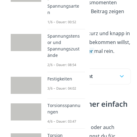
bei Massenträgheitsmomenten
Spannungsarte
benutzen. In diesem Beitrag zeigen
n
wir dir wie.
1/6 – Dauer: 00:52
Falls du das Thema kurz und knapp in
Spannungstens
einem Video erklärt bekommen willst,
or und
Spannungszust
dann schau doch
hier
mal rein.
ände
2/6 – Dauer: 08:54
Inhaltsübersicht
Festigkeiten
3/6 – Dauer: 04:02
Satz von Steiner einfach
Torsionsspannu
erklärt
ngen
4/6 – Dauer: 03:47
Der Satz von Steiner oder auch
Torsion
steinerscher Satz kannst du für