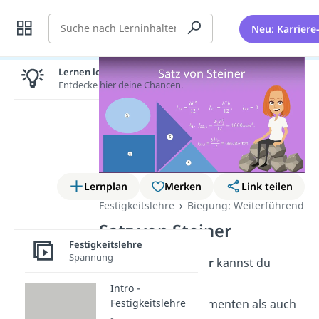
Suche
Neu: Karriere
Lernen lohnt sich!
Entdecke hier deine Chancen.
Lernplan
Merken
Link teilen
Festigkeitslehre
Biegung: Weiterführend
Satz von Steiner
Festigkeitslehre
Spannung
Den
Satz von Steiner
kannst du
sowohl bei
Intro -
Festigkeitslehre
Flächenträgheitsmomenten als auch
-