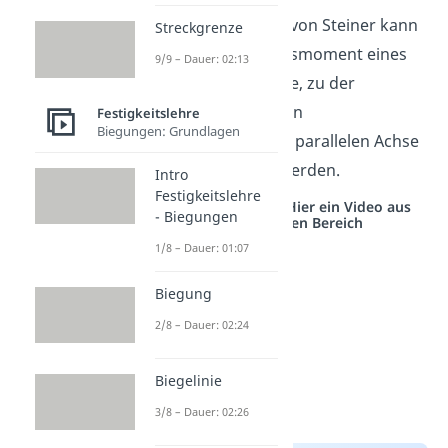
Mit der Hilfe Satzes von Steiner kann
Streckgrenze
das Massenträgheitsmoment eines
9/9 – Dauer: 02:13
Körpers, der um eine, zu der
Drehachse durch den
Festigkeitslehre
Biegungen: Grundlagen
Massenmittelpunkt, parallelen Achse
rotiert, berechnet werden.
Intro
Festigkeitslehre
Studyflix vernetzt: Hier ein Video aus
- Biegungen
einem anderen Bereich
1/8 – Dauer: 01:07
Biegung
2/8 – Dauer: 02:24
Biegelinie
3/8 – Dauer: 02:26