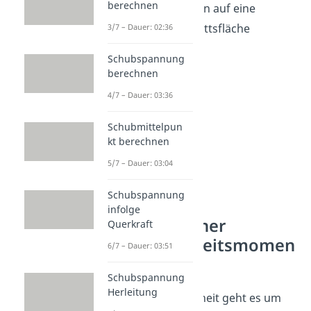
berechnen
Verformung bezogen auf eine
beliebige
Querschnittsfläche
3/7 – Dauer: 02:36
berechnen.
Schubspannung
berechnen
4/7 – Dauer: 03:36
Schubmittelpun
kt berechnen
5/7 – Dauer: 03:04
Schubspannung
infolge
Satz von Steiner
Querkraft
Massenträgheitsmomen
6/7 – Dauer: 03:51
t
Schubspannung
Herleitung
Bei der Massenträgheit geht es um