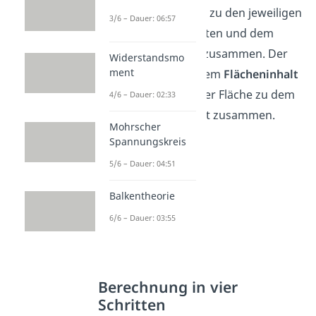
Momenten bezogen zu den jeweiligen
3/6 – Dauer: 06:57
Flächenschwerpunkten und dem
steinerschen Anteil zusammen. Der
Widerstandsmo
ment
Anteil besteht aus dem
Flächeninhalt
und dem
Abstand
der Fläche zu dem
4/6 – Dauer: 02:33
Gesamtschwerpunkt zusammen.
Mohrscher
Spannungskreis
5/6 – Dauer: 04:51
Balkentheorie
6/6 – Dauer: 03:55
Berechnung in vier
Schritten