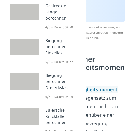
Gestreckte
Länge
berechnen
4/8 – Dauer: 04:58
Nach Beantwortung speichern wir deine Antwort, um
Studyflix zu verbessern. Mehr dazu erfährst du in unserer
Datenschutzerklärung
.
Biegung
berechnen -
Einzellast
Satz von Steiner
5/8 – Dauer: 04:27
Flächenträgheitsmomen
t
Biegung
berechnen -
Dreieckslast
Bei dem
Flächenträgheitsmoment
6/8 – Dauer: 05:14
handelt es sich im Gegensatz zum
Massenträgheitsmoment nicht um
Eulersche
den Widerstand gegenüber einer
Knickfälle
berechnen
Änderung der Drehbewegung.