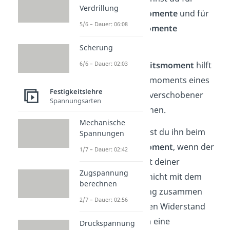
Verdrillung
Flächenträgheitsmomente
und für
5/6 – Dauer: 06:08
Massenträgheitsmomente
berechnen.
Scherung
Beim
Massenträgheitsmoment
hilft
6/6 – Dauer: 02:03
er dir, das Trägheitsmoments eines
Festigkeitslehre
Körpers bei parallel verschobener
Spannungsarten
Drehachse zu berechen.
Mechanische
Hingegen verwendest du ihn beim
Spannungen
Flächenträgheitsmoment
, wenn der
1/7 – Dauer: 02:42
Flächenschwerpunkt deiner
Zugspannung
Querschnittsfläche nicht mit dem
berechnen
Koordinatenursprung zusammen
2/7 – Dauer: 02:56
fällt. So kannst du den Widerstand
eines Bauteils gegen eine
Druckspannung