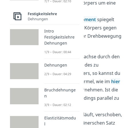
7/7 – Dauer: 02:10
die Rotation eines Körpers um eine
Drehachse. Das
Festigkeitslehre
Dehnungen
Massenträgheitsmoment
spiegelt
den Widerstand des Körpers gegen
Intro
eine Änderung seiner Drehbewegung
Festigkeitslehre
Dehnungen
wider.
1/9 – Dauer: 00:44
Läuft dabei die Drehachse durch den
Massenmittelpunkt
des zu
Dehnungen
berechnenden Körpers, so kannst du
2/9 – Dauer: 04:29
die ganz normale Formel, wie im
hier
verlinkten Video, hernehmen. Ist die
Bruchdehnunge
n
Rotationsachse allerdings parallel zu
3/9 – Dauer: 02:12
der, die durch den
Massenmittelpunkt läuft, verschoben,
Elastizitätsmodu
so musst du den steinerschen Satz
l