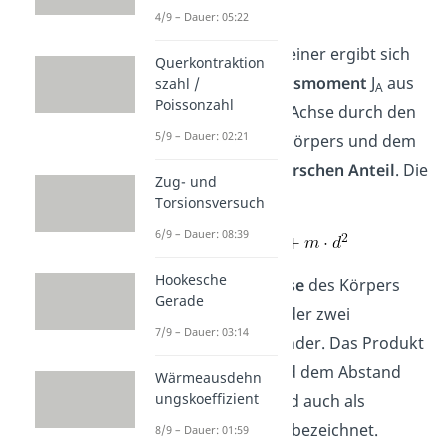
anwenden.
4/9 – Dauer: 05:22
Bei dem Satz von Steiner ergibt sich
Querkontraktion
das
Massenträgheitsmoment
J
aus
szahl /
A
Poissonzahl
dem Moment einer Achse durch den
5/9 – Dauer: 02:21
Mittelpunkt
J
des Körpers und dem
S
sogenannten
steinerschen Anteil
. Die
Zug- und
Formel lautet:
Torsionsversuch
6/9 – Dauer: 08:39
Hookesche
Dabei ist m die
Masse
des Körpers
Gerade
und d der
Abstand
der zwei
7/9 – Dauer: 03:14
Drehachsen zueinander. Das Produkt
zwischen Masse und dem Abstand
Wärmeausdehn
ungskoeffizient
der Drehachsen wird auch als
steinerscher Anteil
bezeichnet.
8/9 – Dauer: 01:59