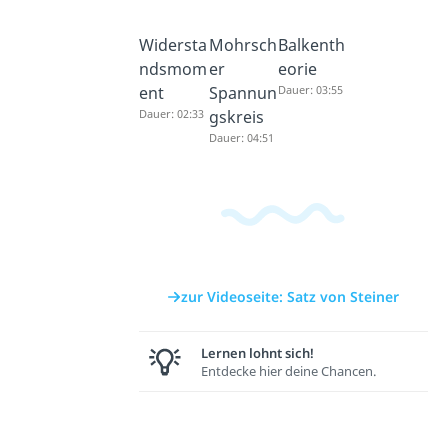
Widersta
Mohrsch
Balkenth
ndsmom
er
eorie
ent
Spannun
Dauer: 03:55
Dauer: 02:33
gskreis
Dauer: 04:51
zur Videoseite: Satz von Steiner
Lernen lohnt sich!
Entdecke hier deine Chancen.