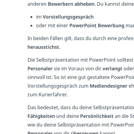
anderen
Bewerbern abheben
. Du kannst dein
im
Vorstellungsgespräch
oder mit einer
PowerPoint Bewerbung
mac
In beiden Fällen gilt, dass du durch eine profe
herausstichst
.
Die Selbstpräsentation mit PowerPoint solltes
Personaler
sie im Voraus von dir
verlangt
oder
sinnvoll ist. So ist eine gut gestaltete PowerPo
Vorstellungsgespräch zum
Mediendesigner
eh
zum Kurierfahrer.
Das bedeutet, dass du deine Selbstpräsentati
Fähigkeiten
und deine
Persönlichkeit
an die St
wie du deine Selbstpräsentation mit PowerPoi
Personaler
von dir
überzeugen
kannst.