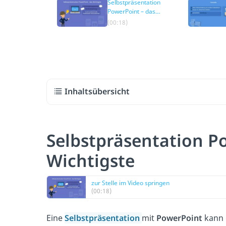
Selbstpräsentation
PowerPoint – das
Wichtigste
(00:18)
Inhaltsübersicht
Selbstpräsentation P
Wichtigste
zur Stelle im Video springen
(00:18)
Eine
Selbstpräsentation
mit
PowerPoint
kann 