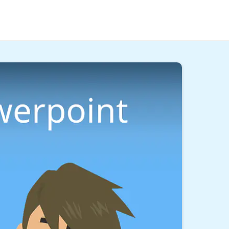
ng erstellen? Hier und im
Video
erfährst du