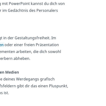
ng mit PowerPoint kannst du dich von
 im Gedächtnis des Personalers
gt in der
Gestaltungsfreiheit
. Im
ben
oder einer freien Präsentation
lementen
arbeiten, die dich sowohl
erbern
abheben
.
ren Medien
he deines Werdegangs
grafisch
fsfeldern gibt dir das einen Pluspunkt,
s ist.