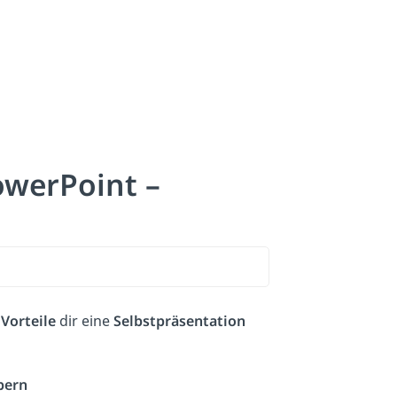
owerPoint –
e
Vorteile
dir eine
Selbstpräsentation
bern