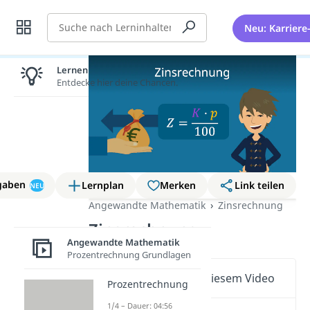
Suche
Neu: Karriere
Lernen lohnt sich!
Entdecke hier deine Chancen.
gaben
Lernplan
Merken
Link teilen
NEU
Angewandte Mathematik
Zinsrechnung
Zinsrechnung
Angewandte Mathematik
Prozentrechnung Grundlagen
Wichtige Inhalte in diesem Video
Prozentrechnung
1/4 – Dauer: 04:56