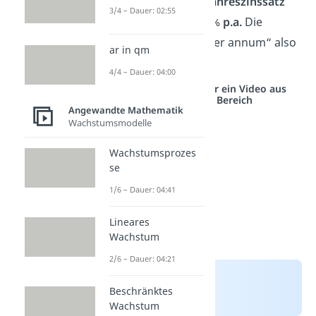
Tipp:
Häufig wird der
Jahreszinssatz
3/4 – Dauer: 02:55
auch so angegeben: 4 %
p.a.
Die
Abkürzung steht für „per annum“ also
ar in qm
„
pro
Jahr
“.
4/4 – Dauer: 04:00
Studyflix vernetzt: Hier ein Video aus
einem anderen Bereich
Angewandte Mathematik
Wachstumsmodelle
Wachstumsprozes
se
1/6 – Dauer: 04:41
Lineares
Wachstum
2/6 – Dauer: 04:21
Beschränktes
Wachstum