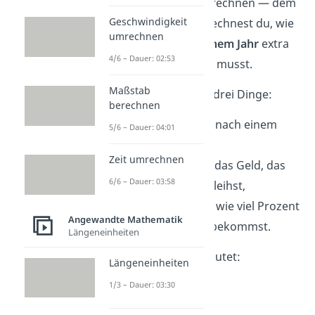
Methode, Zinsen zu berechnen — dem
Geschwindigkeit
Jahreszins
. Hierbei berechnest du, wie
umrechnen
viele Zinsen du
nach einem Jahr
extra
4/6 – Dauer: 02:53
bekommst oder zahlen musst.
Maßstab
Dafür brauchst du nur drei Dinge:
berechnen
Z
die
Zinsen
, die du nach einem
5/6 – Dauer: 04:01
Jahr bekommst,
Zeit umrechnen
K
dein
Kapital
, also das Geld, das
6/6 – Dauer: 03:58
du anlegst oder verleihst,
p
der
Zinssatz
, also wie viel Prozent
Angewandte Mathematik
Zinsen du pro Jahr bekommst.
Längeneinheiten
Die passende
Formel
lautet:
Längeneinheiten
1/3 – Dauer: 03:30