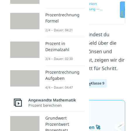
So funktioniert
Zinsrechnung —
einfach erklärt
Prozentrechnung
(00:13)
Formel
2/4 – Dauer: 04:21
Mit der
Zinsrechnung
findest du
heraus, wie stark sich Geld über die
Prozent in
Dezimalzahl
Zeit verändert. Wie du Zinsen und
3/4 – Dauer: 02:30
Zinseszinsen berechnest, zeigen wir dir
hier und im
Video
Schritt für Schritt.
Prozentrechnung
Aufgaben
Klasse 7
Klasse 8
Klasse 9
4/4 – Dauer: 04:47
Angewandte Mathematik
Prozent berechnen
Jetzt neu: Teste dein
Grundwert
Wissen mit unseren
Prozentwert
kostenlosen Aufgaben 🚀
Prozentsatz