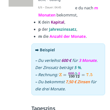
Z
die
Zinsen
, die du nach
m
6/6 – Dauer: 04:45
Monat
Monaten
bekommst,
K
dein
Kapital
,
p
der
Jahreszinssatz
,
m
die
Anzahl der Monate
.
➡️ Beispiel
–
Du verleihst
600 €
für
3 Monate
.
Der Zinssatz beträgt
5 %
.
–
Rechnung:
–
Du bekommst
7,50 € Zinsen
für
die drei Monate.
Tageszins