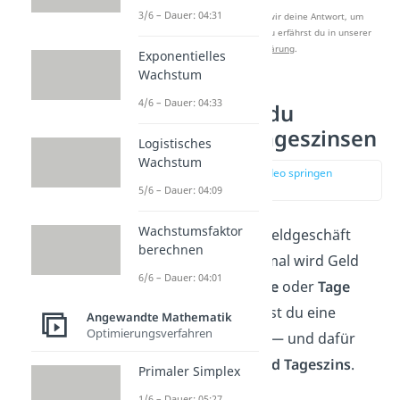
3/6 – Dauer: 04:31
Nach Beantwortung speichern wir deine Antwort, um
Studyflix zu verbessern. Mehr dazu erfährst du in unserer
Datenschutzerklärung
.
Exponentielles
Wachstum
4/6 – Dauer: 04:33
So berechnest du
Monats- und Tageszinsen
Logistisches
Wachstum
zur Stelle im Video springen
(01:33)
5/6 – Dauer: 04:09
Wachstumsfaktor
Nicht immer läuft ein Geldgeschäft
berechnen
genau ein Jahr. Manchmal wird Geld
6/6 – Dauer: 04:01
nur für ein
paar
Monate
oder
Tage
angelegt. Dann brauchst du eine
Angewandte Mathematik
Optimierungsverfahren
angepasste
Rechnung
— und dafür
gibt es den
Monats- und Tageszins
.
Primaler Simplex
1/6 – Dauer: 05:27