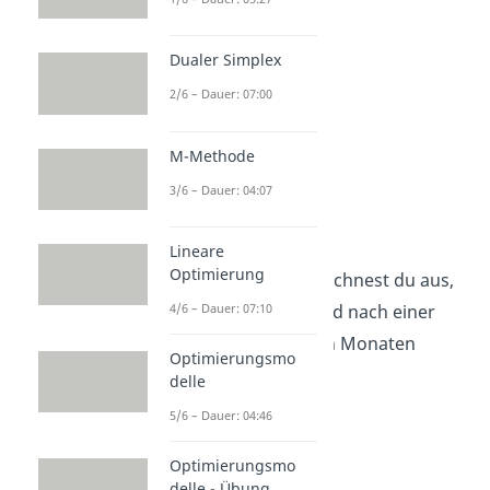
Dualer Simplex
2/6 – Dauer: 07:00
M-Methode
3/6 – Dauer: 04:07
Monatszins
Lineare
Optimierung
Mit dem
Monatszins
rechnest du aus,
4/6 – Dauer: 07:10
wie viel
Zinsen
dein Geld nach einer
bestimmten Anzahl von Monaten
Optimierungsmo
bringt.
delle
5/6 – Dauer: 04:46
Die
Formel
dafür:
Optimierungsmo
delle - Übung