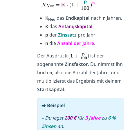
K
das
Endkapital
nach
n
Jahren,
Neu
K
das
Anfangskapital
,
p
der
Zinssatz
pro Jahr,
n
die
Anzahl der Jahre
.
Der Ausdruck
ist der
sogenannte
Zinsfaktor
. Du nimmst ihn
hoch
n
, also die Anzahl der Jahre, und
multiplizierst das Ergebnis mit deinem
Startkapital
.
➡️ Beispiel
–
Du legst
200 €
für
3 Jahre
zu
6 %
Zinsen
an.