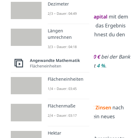
So funktioniert sie:
Dezimeter
2/3 – Dauer: 04:49
Du multiplizierst dein
Kapital
mit dem
Zinssatz
. Dann teilst du das Ergebnis
Längen
durch
100
. Dadurch rechnest du den
umrechnen
Prozentwert aus.
3/3 – Dauer: 04:18
➡️
Beispiel:
Du legst
250 €
bei der Bank
Angewandte Mathematik
an. Der Zinssatz beträgt
4 %
.
Flächeneinheiten
Rechnung:
Flächeneinheiten
1/4 – Dauer: 03:45
Flächenmaße
Du bekommst also
10 €
Zinsen
nach
einem Jahr. Das ergibt ein neues
2/4 – Dauer: 03:17
Guthaben
von
260 €
.
Hektar