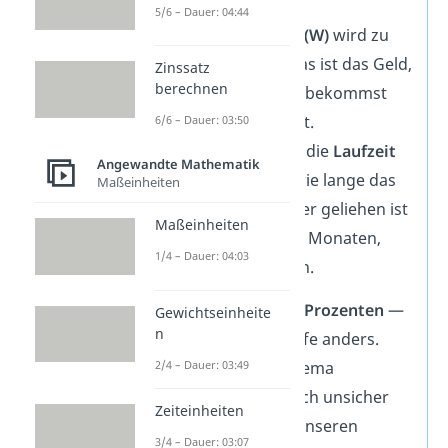
oder zahlst.
5/6 – Dauer: 04:44
Der
Prozentwert (W)
wird zu
den
Zinsen
(Z)
: Das ist das Geld,
Zinssatz
berechnen
das du zusätzlich bekommst
oder geben musst.
6/6 – Dauer: 03:50
Neu dazu kommt die
Laufzeit
Angewandte Mathematik
(t)
: Sie zeigt dir, wie lange das
Maßeinheiten
Geld angelegt oder geliehen ist
Maßeinheiten
— zum Beispiel in Monaten,
1/4 – Dauer: 04:03
Tagen oder Jahren.
Du rechnest also mit
Prozenten
—
Gewichtseinheite
n
nur heißen die Begriffe anders.
2/4 – Dauer: 03:49
Wenn du dir beim Thema
Prozentrechnung noch unsicher
Zeiteinheiten
bist, schau dir doch unseren
3/4 – Dauer: 03:07