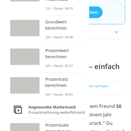
1/4 – Dauer: 04:53
Aufgaben entdecken
Grundwert
berechnen
Inhaltsübersicht
2/4 – Dauer: 03:48
Prozentwert
So funktioniert
berechnen
Zinsrechnung — einfach
3/4 – Dauer: 02:37
erklärt
Prozentsatz
berechnen
zur Stelle im Video springen
(00:13)
4/4 – Dauer: 03:43
Stell dir vor, du gibst einem Freund
50
Angewandte Mathematik
Prozentrechnung weiterführend
€
. Er verspricht dir: „In einem Jahr
bekommst du
52,50 €
zurück.“ Du
Prozentuale