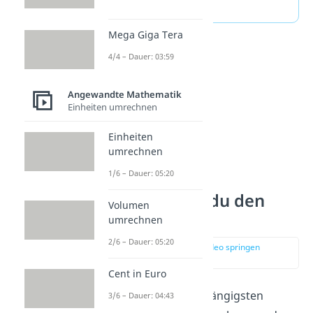
Beitrag dazu
hier
an!
Mega Giga Tera
4/4 – Dauer: 03:59
Angewandte Mathematik
Einheiten umrechnen
Einheiten
umrechnen
1/6 – Dauer: 05:20
So berechnest du den
Volumen
Jahreszins
umrechnen
2/6 – Dauer: 05:20
zur Stelle im Video springen
(00:50)
Cent in Euro
Beginnen wir mit der gängigsten
3/6 – Dauer: 04:43