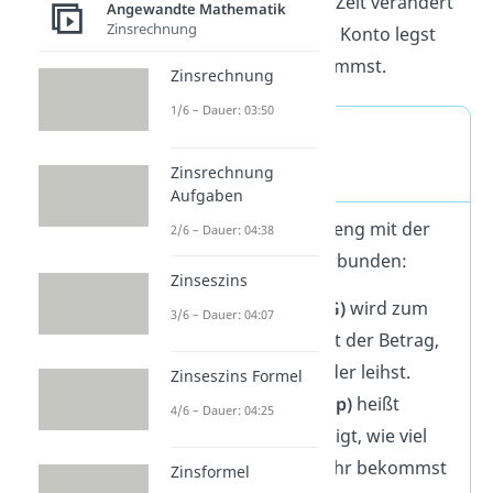
sich dein Geld über die Zeit verändert
Angewandte Mathematik
Zinsrechnung
— egal ob du es auf ein Konto legst
oder einen Kredit aufnimmst.
Zinsrechnung
1/6 – Dauer: 03:50
Verbindung zur
Prozentrechnung
Zinsrechnung
Aufgaben
Die Zinsrechnung ist eng mit der
2/6 – Dauer: 04:38
Prozentrechnung
verbunden:
Zinseszins
Der
Grundwert (G)
wird zum
3/6 – Dauer: 04:07
Kapital (K)
: Das ist der Betrag,
den du anlegst oder leihst.
Zinseszins Formel
Der
Prozentsatz (p)
heißt
4/6 – Dauer: 04:25
Zinssatz
(p)
: Er zeigt, wie viel
Prozent du pro Jahr bekommst
Zinsformel