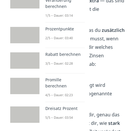
Veränderung
bekommst also
2,50 € extra
— das sind
berechnen
Zinsen
. Genau hier setzt die
1/5 – Dauer: 03:14
Zinsrechnung
an.
Prozentpunkte
Zinsen
sind das Geld, das du
zusätzlich
bekommst oder zahlen musst, wenn
2/5 – Dauer: 03:40
du Geld verleihst oder dir welches
Rabatt berechnen
ausleihst. Wie hoch die Zinsen
ausfallen, hängt davon ab:
3/5 – Dauer: 02:28
wie viel Geld
es ist,
Promille
wie lange
es angelegt wird
berechnen
und wie
hoch
der sogenannte
4/5 – Dauer: 02:23
Zinssatz
ist.
Dreisatz Prozent
Die
Zinsrechnung
hilft dir, genau das
5/5 – Dauer: 03:54
auszurechnen. Sie zeigt dir, wie
stark