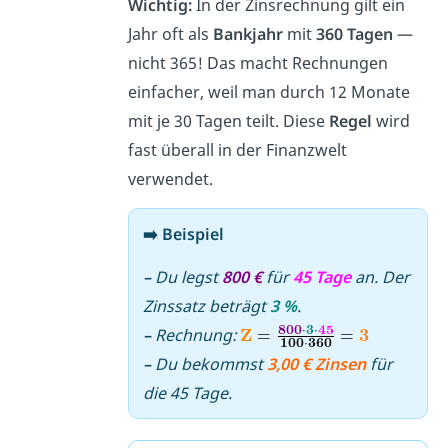
Wichtig:
In der Zinsrechnung gilt ein
Jahr oft als
Bankjahr
mit
360 Tagen
—
nicht 365! Das macht Rechnungen
einfacher, weil man durch 12 Monate
mit je 30 Tagen teilt. Diese
Regel
wird
fast überall in der Finanzwelt
verwendet.
➡️ Beispiel
–
Du legst
800 €
für
45 Tage
an. Der
Zinssatz beträgt
3 %
.
–
Rechnung:
–
Du bekommst
3,00 € Zinsen
für
die 45 Tage.