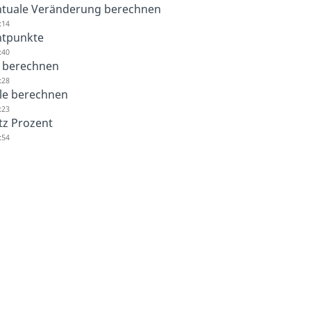
ntuale Veränderung berechnen
:14
ntpunkte
:40
 berechnen
:28
le berechnen
:23
tz Prozent
:54