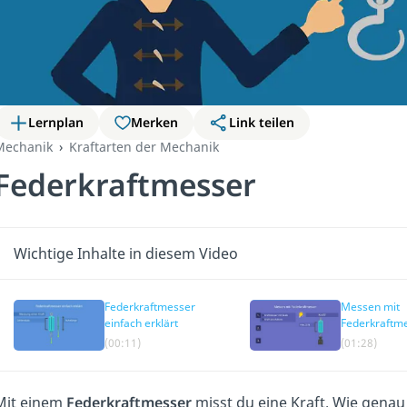
Lernplan
Merken
Link teilen
Mechanik
Kraftarten der Mechanik
Federkraftmesser
Wichtige Inhalte in diesem Video
Federkraftmesser
Messen mit
einfach erklärt
Federkraftm
(00:11)
(01:28)
Mit einem
Federkraftmesser
misst du eine Kraft. Wie genau 