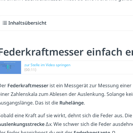
Inhaltsübersicht
Federkraftmesser einfach e
zur Stelle im Video springen
(00:11)
Der
Federkraftmesser
ist ein Messgerät zur Messung einer 
einer Zahlenskala zum Ablesen der Auslenkung. Solange kein
Ausgangslänge. Das ist die
Ruhelänge
.
obald eine Kraft auf sie wirkt, dehnt sich die Feder aus. Di
Auslenkungsstrecke
∆x
. Wie schwer sich die Feder ausdehn
der Feder bezeichnest du mit der
Federkonstante
D
.