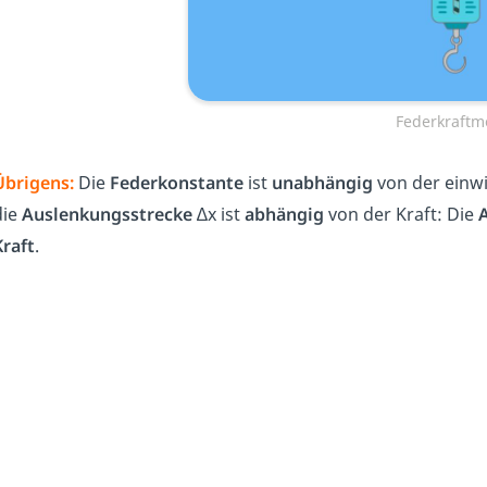
Federkraftm
Übrigens:
Die
Federkonstante
ist
unabhängig
von der einwi
die
Auslenkungsstrecke
∆x ist
abhängig
von der Kraft: Die
Kraft
.