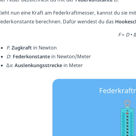
Zieht nun eine Kraft am Federkraftmesser, kannst du sie mi
Federkonstante berechnen. Dafür wendest du das
Hookesc
F
=
D
• 
F
:
Zugkraft
in Newton
D
:
Federkonstante
in Newton/Meter
∆x
:
Auslenkungsstrecke
in Meter