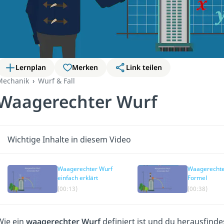
Lernplan
Merken
Link teilen
Mechanik
Wurf & Fall
Waagerechter Wurf
Wichtige Inhalte in diesem Video
Waagerechter Wurf
Waagerechte
einfach erklärt
Formel
(00:13)
(00:38)
Wie ein
waagerechter Wurf
definiert ist und du herausfinde