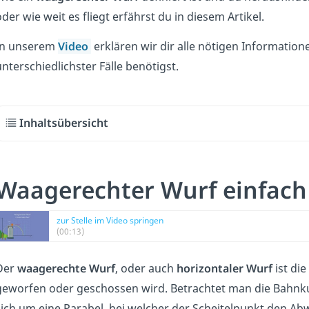
der wie weit es fliegt erfährst du in diesem Artikel.
In unserem
Video
erklären wir dir alle nötigen Informatio
nterschiedlichster Fälle benötigst.
Inhaltsübersicht
Waagerechter Wurf einfach 
zur Stelle im Video springen
(00:13)
Der
waagerechte Wurf
, oder auch
horizontaler Wurf
ist di
geworfen oder geschossen wird. Betrachtet man die Bahnk
sich um eine Parabel, bei welcher der Scheitelpunkt den Ab