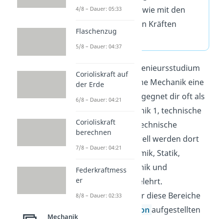
eines Körpers sowie mit den
4/8 – Dauer: 05:33
darauf wirkenden Kräften
Flaschenzug
beschäftigt.
5/8 – Dauer: 04:37
Im klassischen Ingenieursstudium
Corioliskraft auf
spielt die technische Mechanik eine
der Erde
große Rolle. Sie begegnet dir oft als
6/8 – Dauer: 04:21
technische Mechanik 1, technische
Corioliskraft
Mechanik 2 oder technische
berechnen
Mechanik 3. Generell werden dort
7/8 – Dauer: 04:21
die Bereiche Dynamik, Statik,
Strömungsmechanik und
Federkraftmess
er
Festigkeitslehre gelehrt.
Grundlegenden für diese Bereiche
8/8 – Dauer: 02:33
sind die von
Newton
aufgestellten
Mechanik