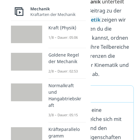
technischen Mechanik
unterteilt
Mechanik
wird.
In unserem Beitrag zu der
Kraftarten der Mechanik
Kinematik und Kinetik
zeigen wir
Kraft (Physik)
dir, auf welche Arten du die
Mechanik gliedern kannst, ordnen
1/8 – Dauer: 05:06
die Mechanik und ihre Teilbereiche
Goldene Regel
genauer ein und grenzen die
der Mechanik
Themengebiete der Kinematik und
2/8 – Dauer: 02:53
Kinetik zueinander ab.
Normalkraft
und
Merke
Hangabtriebskr
aft
Die Mechanik ist eine
3/8 – Dauer: 05:15
Wissenschaft, welche sich mit
der Bewegung und den
Kräfteparallelo
gramm
physikalischen Eigenschaften