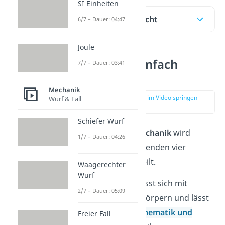
SI Einheiten
Inhaltsübersicht
6/7 – Dauer: 04:47
Joule
Mechanik einfach
7/7 – Dauer: 03:41
erklärt
Mechanik
zur Stelle im Video springen
Wurf & Fall
(00:11)
Schiefer Wurf
Die
technische Mechanik
wird
1/7 – Dauer: 04:26
generell in die folgenden vier
Teilgebiete unterteilt.
Waagerechter
Wurf
Dynamik
:
Befasst sich mit
2/7 – Dauer: 05:09
bewegenden Körpern und lässt
sich grob in
Kinematik und
Freier Fall