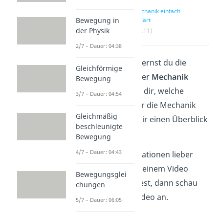
Mechanik einfach
erklärt
Bewegung in
der Physik
(00:11)
2/7 – Dauer: 04:38
In diesem Beitrag lernst du die
Gleichförmige
Untergliederung der
Mechanik
Bewegung
kennen Wir zeigen dir, welche
3/7 – Dauer: 04:54
Fachbereiche unter die Mechanik
Gleichmäßig
fallen und geben dir einen Überblick
beschleunigte
über die Inhalte.
Bewegung
4/7 – Dauer: 04:43
Falls du die Informationen lieber
kurz und knapp in einem Video
Bewegungsglei
anschauen möchtest, dann schau
chungen
doch
hier
unser Video an.
5/7 – Dauer: 06:05