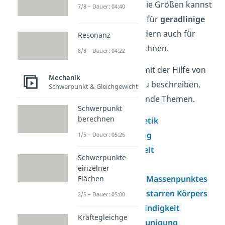
Beschleunigung. Die Größen kannst
7/8 – Dauer: 04:40
du dabei nicht nur für
geradlinige
Bewegungen, sondern auch für
Resonanz
rotatorische
berechnen.
8/8 – Dauer: 04:22
Um Bewegungen mit der Hilfe von
Mechanik
Zustandsgrößen zu beschreiben,
Schwerpunkt & Gleichgewicht
benötigst du folgende Themen.
Schwerpunkt
berechnen
Kinematik Kinetik
Beschleunigung
1/5 – Dauer: 05:26
Geschwindigkeit
Schwerpunkte
Freier Fall
einzelner
Kinematik des Massenpunktes
Flächen
Kinematik des starren Körpers
2/5 – Dauer: 05:00
Winkelgeschwindigkeit
Kräftegleichge
Winkelbeschleunigung