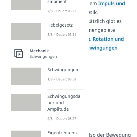
smoment
von Kräften
, also dem
Impuls und
7/8 – Dauer: 05:22
Kraft,
also der
Kinetik
,
unterschieden. Zusätzlich gibt es
Hebelgesetz
aber noch die Themengebiete
8/8 – Dauer: 03:51
Arbeit und Energie
,
Rotation und
Trägheit
, sowie
Schwingungen
.
Mechanik
Schwingungen
Schwingungen
1/8 – Dauer: 08:58
Schwingungsda
uer und
Amplitude
Kinematik
2/8 – Dauer: 05:27
Eigenfrequenz
In der Kinematik, also der Bewegung