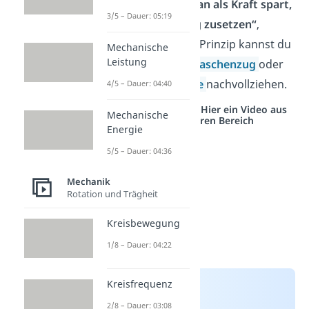
Galilei
als
„Was man als Kraft spart,
3/5 – Dauer: 05:19
muss man als Weg zusetzen“
,
formuliert. Dieses Prinzip kannst du
Mechanische
Leistung
am besten beim
Flaschenzug
oder
der
schiefen Ebene
nachvollziehen.
4/5 – Dauer: 04:40
Studyflix vernetzt: Hier ein Video aus
Mechanische
einem anderen Bereich
Energie
5/5 – Dauer: 04:36
Mechanik
Rotation und Trägheit
Kreisbewegung
1/8 – Dauer: 04:22
Kreisfrequenz
2/8 – Dauer: 03:08