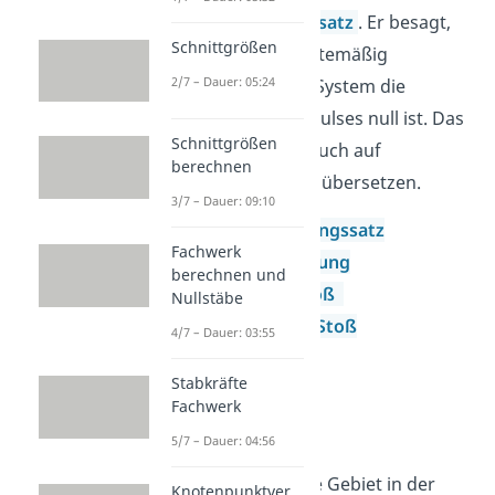
Impulserhaltungssatz
. Er besagt,
Schnittgrößen
dass in einem kräftemäßig
2/7 – Dauer: 05:24
abgeschlossenen System die
Änderung des Impulses null ist. Das
Schnittgrößen
ganze kannst du auch auf
berechnen
Drehbewegungen
übersetzen.
3/7 – Dauer: 09:10
Impulserhaltungssatz
Fachwerk
Raketengleichung
berechnen und
elastischer Stoß
Nullstäbe
unelastischer Stoß
4/7 – Dauer: 03:55
Drehimpuls
Stabkräfte
Fachwerk
Kraft
5/7 – Dauer: 04:56
Das nächste große Gebiet in der
Knotenpunktver