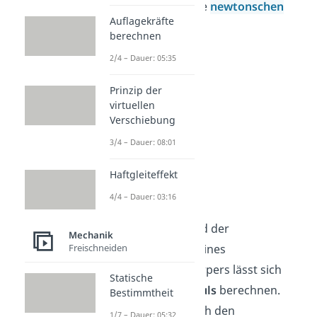
das Gebiet sind die
newtonschen
Auflagekräfte
Axiome
.
berechnen
2/4 – Dauer: 05:35
Prinzip der
virtuellen
Verschiebung
3/4 – Dauer: 08:01
Haftgleiteffekt
Impuls
4/4 – Dauer: 03:16
Aus der Masse und der
Mechanik
Freischneiden
Geschwindigkeit eines
physikalischen Körpers lässt sich
Statische
zunächst der
Impuls
berechnen.
Bestimmtheit
Zudem gibt es noch den
1/7 – Dauer: 05:32