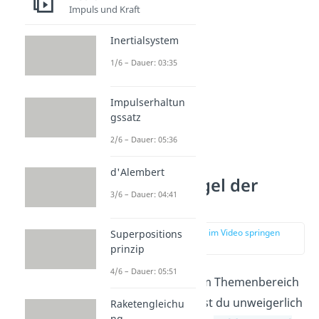
Axiome.
Impuls und Kraft
Inertialsystem
1/6 – Dauer: 03:35
Impulserhaltun
gssatz
2/6 – Dauer: 05:36
d'Alembert
Goldene Regel der
3/6 – Dauer: 04:41
Mechanik
zur Stelle im Video springen
Superpositions
(03:47)
prinzip
4/6 – Dauer: 05:51
Bewegst du dich im Themenbereich
der Mechanik, wirst du unweigerlich
Raketengleichu
ng