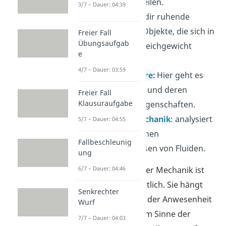
Kinetik
unterteilen.
3/7 – Dauer: 04:39
Statik
:
Erklärt dir ruhende
physikalische Objekte, die sich in
Freier Fall
Übungsaufgab
einem Kräftegleichgewicht
e
befinden.
4/7 – Dauer: 03:59
Festigkeitslehre
:
Hier geht es
um Materalien und deren
Freier Fall
Klausuraufgabe
spezifischen Eigenschaften.
Strömungsmechanik
: analysiert
5/7 – Dauer: 04:55
die physikalischen
Fallbeschleunig
Verhaltensweisen von Fluiden.
ung
Die Unterteilung der Mechanik ist
6/7 – Dauer: 04:46
nicht immer einheitlich. Sie hängt
Senkrechter
davon ab, ob nach der Anwesenheit
Wurf
von
Kräften
oder im Sinne der
7/7 – Dauer: 04:03