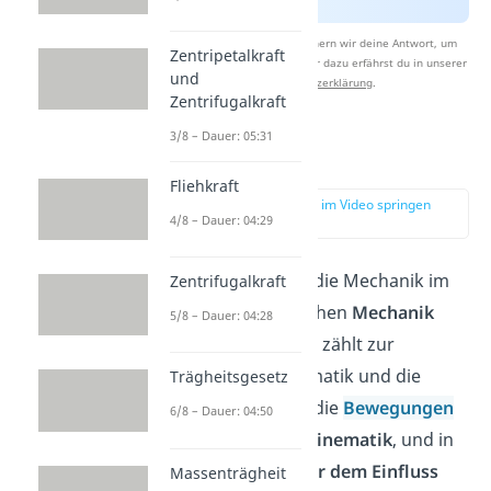
Nach Beantwortung speichern wir deine Antwort, um
Zentripetalkraft
Studyflix zu verbessern. Mehr dazu erfährst du in unserer
und
Datenschutzerklärung
.
Zentrifugalkraft
3/8 – Dauer: 05:31
Dynamik
Fliehkraft
zur Stelle im Video springen
4/8 – Dauer: 04:29
(01:04)
Für den Artikel ist die Mechanik im
Zentrifugalkraft
Sinne der technischen
Mechanik
5/8 – Dauer: 04:28
gegliedert. Hierbei zählt zur
Dynamik die Kinematik und die
Trägheitsgesetz
Kinetik. Es wird in die
Bewegungen
6/8 – Dauer: 04:50
ohne Kräfte
, die
Kinematik
, und in
Bewegungen unter dem Einfluss
Massenträgheit