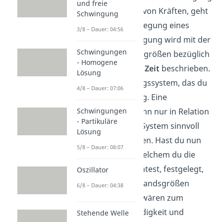
und freie
ohne den Einfluss von Kräften, geht
Schwingung
es um die Fortbewegung eines
3/8 – Dauer: 04:56
Körpers. Die Bewegung wird mit der
Schwingungen
Hilfe von Zustandsgrößen bezüglich
- Homogene
des
Ortes
und der
Zeit
beschrieben.
Lösung
Dabei ist das Bezugssystem, das du
4/8 – Dauer: 07:06
verwendest wichtig. Eine
Zustandsgröße kann nur in Relation
Schwingungen
- Partikuläre
zu einem solchen System sinnvoll
Lösung
interpretiert werden. Hast du nun
5/8 – Dauer: 08:07
das System, von welchem du die
Bewegung betrachtest, festgelegt,
Oszillator
kannst du die Zustandsgrößen
6/8 – Dauer: 04:38
berechnen. Diese wären zum
Beispiel Geschwindigkeit und
Stehende Welle