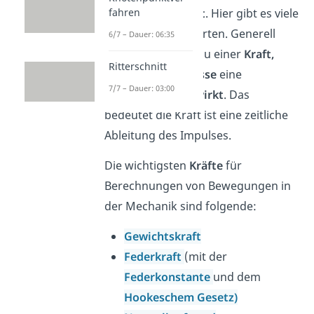
Kinetik ist die
Kraft
. Hier gibt es viele
fahren
unterschiedliche Arten. Generell
6/7 – Dauer: 06:35
kommt es immer zu einer
Kraft,
Ritterschnitt
wenn auf eine
Masse
eine
7/7 – Dauer: 03:00
Beschleunigung
wirkt
. Das
bedeutet die Kraft ist eine zeitliche
Ableitung des Impulses.
Die wichtigsten
Kräfte
für
Berechnungen von Bewegungen in
der Mechanik sind folgende:
Gewichtskraft
Federkraft
(mit der
Federkonstante
und dem
Hookeschem Gesetz)