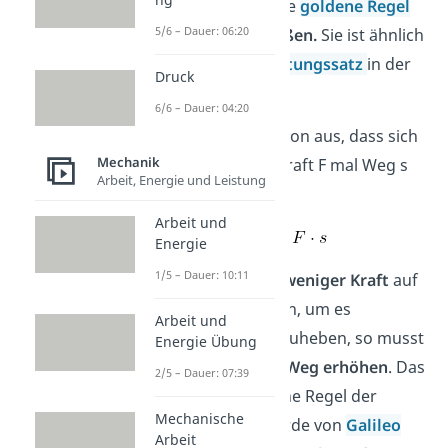
auf die sogenannte
goldene Regel
5/6 – Dauer: 06:20
der Mechanik
stoßen.
Sie ist ähnlich
dem
Energieerhaltungssatz
in der
Druck
Physik.
6/6 – Dauer: 04:20
Die Regel geht davon aus, dass sich
Mechanik
die Arbeit W aus Kraft F mal Weg s
Arbeit, Energie und Leistung
zusammensetzt.
Arbeit und
Energie
1/5 – Dauer: 10:11
Möchtest du nun
weniger Kraft
auf
ein Objekt ausüben, um es
Arbeit und
beispielsweise anzuheben, so musst
Energie Übung
du allerdings den
Weg erhöhen
. Das
2/5 – Dauer: 07:39
ist auch die goldene Regel der
Mechanische
Mechanik und wurde von
Galileo
Arbeit