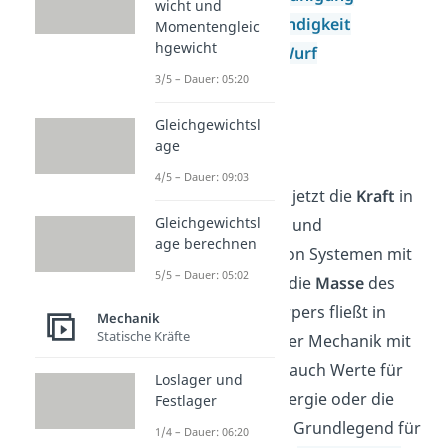
wicht und
Schallgeschwindigkeit
Momentengleic
hgewicht
waagrechter Wurf
3/5 – Dauer: 05:20
schiefer Wurf
Gleichgewichtsl
Kinetik
age
4/5 – Dauer: 09:03
In der Kinetik wird jetzt die
Kraft
in
Gleichgewichtsl
die Berechnungen und
age berechnen
Beschreibungen von Systemen mit
5/5 – Dauer: 05:02
einbezogen. Auch die
Masse
des
physikalischen Körpers fließt in
Mechanik
Statische Kräfte
dieses Teilgebiet der Mechanik mit
ein. So lassen sich auch Werte für
Loslager und
den Impuls, die Energie oder die
Festlager
Arbeit bestimmen. Grundlegend für
1/4 – Dauer: 06:20