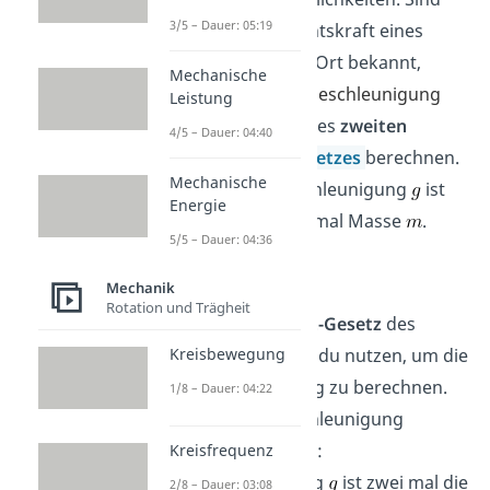
3/5 – Dauer: 05:19
Masse und Gewichtskraft eines
Körpers an einem Ort bekannt,
Mechanische
kannst du
die Fallbeschleunigung
Leistung
des Orts
mithilfe des
zweiten
4/5 – Dauer: 04:40
Newtonschen Gesetzes
berechnen.
Mechanische
Dabei gilt Fallbeschleunigung
ist
Energie
Gewichtskraft
mal Masse
.
5/5 – Dauer: 04:36
Mechanik
Rotation und Trägheit
Auch das
Weg-Zeit-Gesetz
des
freien Falls kannst du nutzen, um die
Kreisbewegung
Erdbeschleunigung zu berechnen.
1/8 – Dauer: 04:22
Nach der Fallbeschleunigung
aufgelöst lautet es:
Kreisfrequenz
Fallbeschleunigung
ist zwei mal die
2/8 – Dauer: 03:08