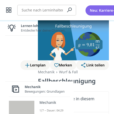
Suche
Neu: Karriere
Lernen lohnt sich!
Entdecke hier deine Chancen.
Lernplan
Merken
Link teilen
Mechanik
Wurf & Fall
Fallbeschleunigung
Mechanik
Bewegungen: Grundlagen
Wichtige Inhalte in diesem
Mechanik
Video
1/7 – Dauer: 04:29