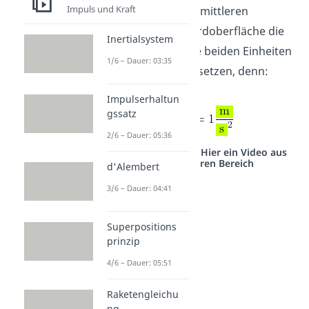
Impuls und Kraft
findest du für den mittleren
Ortsfaktor
der Erdoberfläche die
Inertialsystem
Angabe
. Die beiden Einheiten
1/6 – Dauer: 03:35
sind aber gleichzusetzen, denn:
Impulserhaltun
gssatz
2/6 – Dauer: 05:36
Studyflix vernetzt: Hier ein Video aus
einem anderen Bereich
d'Alembert
3/6 – Dauer: 04:41
Superpositions
prinzip
4/6 – Dauer: 05:51
Raketengleichu
ng