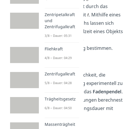
Fallstrecke
geteilt durch das
Quadrat der Fallzeit
. Mithilfe eines
Zentripetalkraft
und
geeigneten Versuchs lassen sich
Zentrifugalkraft
Fallstrecke und Fallzeit eines Objekts
3/8 – Dauer: 05:31
messen und so die
Erdbeschleunigung bestimmen.
Fliehkraft
4/8 – Dauer: 04:29
Zentrifugalkraft
Eine weitere Möglichkeit, die
Fallbeschleunigung experimentell zu
5/8 – Dauer: 04:28
bestimmen, bietet das
Fadenpendel
.
Trägheitsgesetz
Für kleine Auslenkungen berechnest
du seine Schwingungsdauer mit
6/8 – Dauer: 04:50
folgender Formel
:
Massenträgheit