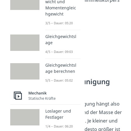
wicht und
Momentengleic
bestimmen.
hgewicht
3/5 – Dauer: 05:20
Gleichgewichtsl
age
4/5 – Dauer: 09:03
Gleichgewichtsl
age berechnen
Fallbeschleunigung
5/5 – Dauer: 05:02
Beispiele
Mechanik
Statische Kräfte
Die Fallbeschleunigung hängt also
Loslager und
von dem Radius und der Masse der
Festlager
Himmelskörper ab. Je kleiner und
1/4 – Dauer: 06:20
schwerer sie sind, desto größer ist