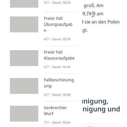
3/7 – Dauer: 04:39
sie unterschiedlich groß. Am
Äquator ist sie mit
am
Freier Fall
kleinsten, während sie an den Polen
Übungsaufgab
ganze
beträgt.
e
4/7 – Dauer: 03:59
Freier Fall
Klausuraufgabe
5/7 – Dauer: 04:55
Fallbeschleunig
ung
6/7 – Dauer: 04:46
Fallbeschleunigung,
Erdbeschleunigung und
Senkrechter
Wurf
Ortsfaktor
7/7 – Dauer: 04:03