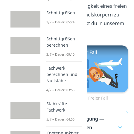
um die Geschwindigkeit eines freien
Schnittgrößen
Falls auf den Himmelskörpern zu
2/7 – Dauer: 05:24
berechnen, erfährst du in unserem
Video
dazu!
Schnittgrößen
berechnen
3/7 – Dauer: 09:10
Fachwerk
berechnen und
Nullstäbe
4/7 – Dauer: 03:55
Zum Video: Freier Fall
Stabkräfte
Fachwerk
Fallbeschleunigung —
5/7 – Dauer: 04:56
häufigste Fragen
Knotenpunktver