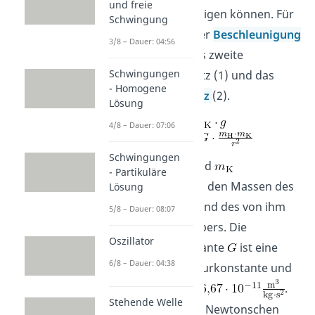
und freie
Massen beschleunigen können. Für
Schwingung
die Berechnung der
Beschleunigung
3/8 – Dauer: 04:56
verwendest du das zweite
Schwingungen
Newtonsche Gesetz (1) und das
- Homogene
Gravitationsgesetz
(2).
Lösung
4/8 – Dauer: 07:06
Schwingungen
Die Massen
und
- Partikuläre
entsprechen dabei den Massen des
Lösung
Himmelskörpers und des von ihm
5/8 – Dauer: 08:07
angezogenen Körpers. Die
Oszillator
Gravitationskonstante
ist eine
6/8 – Dauer: 04:38
fundamentale Naturkonstante und
beträgt ungefähr
.
Stehende Welle
Da die Kraft
des Newtonschen