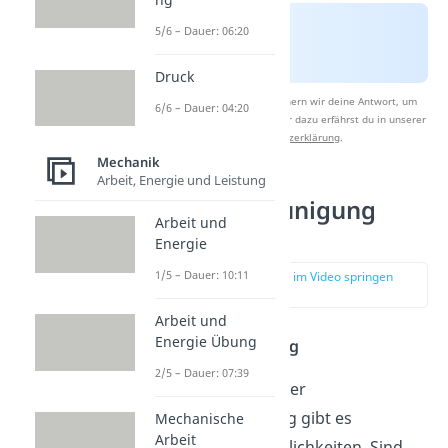
5/6 – Dauer: 06:20
Druck
Nach Beantwortung speichern wir deine Antwort, um
6/6 – Dauer: 04:20
Studyflix zu verbessern. Mehr dazu erfährst du in unserer
Datenschutzerklärung
.
Mechanik
Arbeit, Energie und Leistung
Fallbeschleunigung
Arbeit und
berechnen
Energie
1/5 – Dauer: 10:11
zur Stelle im Video springen
(01:46)
Arbeit und
Energie Übung
Erdbeschleunigung
2/5 – Dauer: 07:39
Zur Bestimmung der
Erdbeschleunigung gibt es
Mechanische
Arbeit
verschiedene Möglichkeiten. Sind