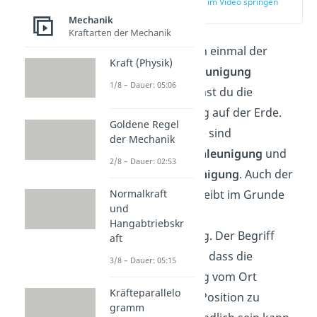
zur Stelle im Video springen
(00:50)
Mechanik
Kraftarten der Mechanik
Sicher ist dir schon einmal der
Kraft (Physik)
Begriff
Erdbeschleunigung
1/8 – Dauer: 05:06
begegnet. So nennst du die
Fallbeschleunigung auf der Erde.
Goldene Regel
Weitere Synonyme sind
der Mechanik
Gravitationsbeschleunigung
und
2/8 – Dauer: 02:53
Schwerebeschleunigung
. Auch der
Ortsfaktor
beschreibt im Grunde
Normalkraft
und
dasselbe wie die
Hangabtriebskr
Fallbeschleunigung.
Der Begriff
aft
Ortsfaktor
betont, dass die
3/8 – Dauer: 05:15
Fallbeschleunigung vom Ort
Kräfteparallelo
abhängt und von Position zu
gramm