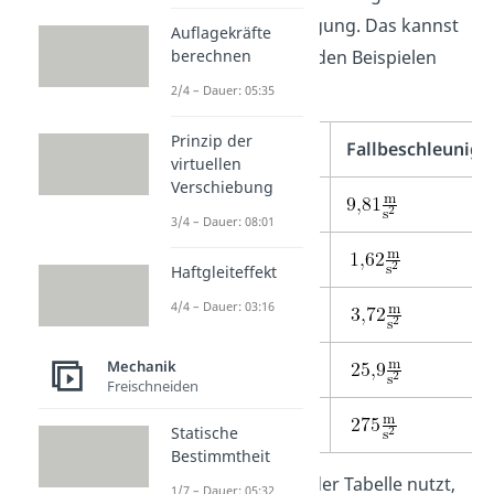
die Fallbeschleunigung. Das kannst
Auflagekräfte
berechnen
du auch an folgenden Beispielen
erkennen:
2/4 – Dauer: 05:35
Prinzip der
Himmelskörper
Fallbeschleunig
virtuellen
Verschiebung
Erde
3/4 – Dauer: 08:01
Mond
Haftgleiteffekt
4/4 – Dauer: 03:16
Mars
Mechanik
Jupiter
Freischneiden
Sonne
Statische
Bestimmtheit
Wie du die Werte der Tabelle nutzt,
1/7 – Dauer: 05:32