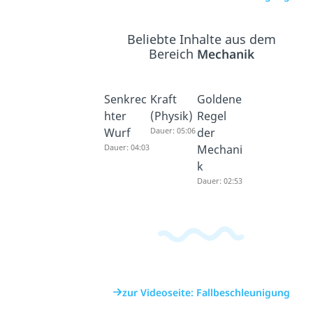
Beliebte Inhalte aus dem
Bereich
Mechanik
Senkrec
Kraft
Goldene
hter
(Physik)
Regel
Wurf
Dauer: 05:06
der
Dauer: 04:03
Mechani
k
Dauer: 02:53
zur Videoseite: Fallbeschleunigung