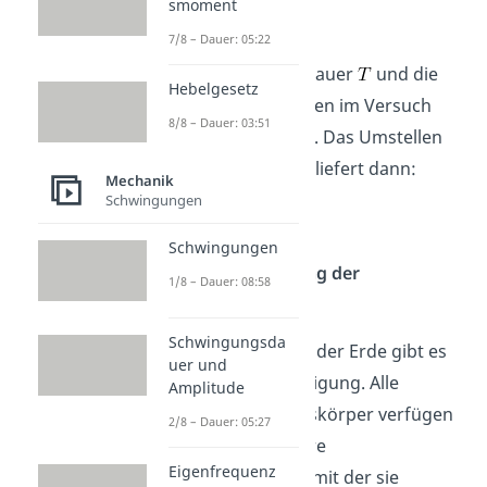
smoment
7/8 – Dauer: 05:22
Die Schwingungsdauer
und die
Hebelgesetz
Fadenlänge
können im Versuch
8/8 – Dauer: 03:51
gemessen werden. Das Umstellen
der Formel nach
liefert dann:
Mechanik
Schwingungen
Schwingungen
Fallbeschleunigung der
1/8 – Dauer: 08:58
Himmelskörper
Schwingungsda
Aber nicht nur auf der Erde gibt es
uer und
eine Fallbeschleunigung. Alle
Amplitude
größeren Himmelskörper verfügen
2/8 – Dauer: 05:27
über eine messbare
Eigenfrequenz
Gravitationskraft, mit der sie