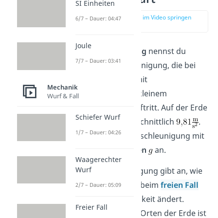
SI Einheiten
zur Stelle im Video springen
6/7 – Dauer: 04:47
(00:14)
Joule
Fallbeschleunigung
nennst du
7/7 – Dauer: 03:41
diejenige Beschleunigung, die bei
einem freien Fall mit
Mechanik
vernachlässigbar kleinem
Wurf & Fall
Luftwiderstand auftritt. Auf der Erde
Schiefer Wurf
beträgt sie durchschnittlich
.
1/7 – Dauer: 04:26
Du gibst die Fallbeschleunigung mit
dem
Formelzeichen
an.
Waagerechter
Wurf
Die Fallbeschleunigung gibt an, wie
schnell ein Objekt beim
freien Fall
2/7 – Dauer: 05:09
seine Geschwindigkeit ändert.
Freier Fall
An verschiedenen Orten der Erde ist