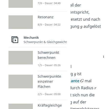
7/8 – Dauer: 04:40
Gesetzes in dem Fall der
Gewichtskraft
entspricht,
Resonanz
können sie gleichgesetzt und nach
8/8 – Dauer: 04:22
der Fallbeschleunigung
aufgelöst
werden:
Mechanik
Schwerpunkt & Gleichgewicht
Schwerpunkt
berechnen
1/5 – Dauer: 05:26
Mithilfe der Formel
‚Fallbeschleunigung
ist
Schwerpunkte
Gravitationskonstante
mal
einzelner
Flächen
Masse
geteilt durch Radius
2/5 – Dauer: 05:00
zum Quadrat‘ lässt sich nun die
Fallbeschleunigung auf der
Kräftegleichge
Oberfläche jedes Himmelskörpers