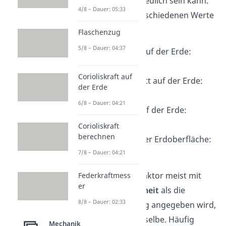
Position unterschiedlich sein kann.
4/8 – Dauer: 05:33
Das zeigen die verschiedenen Werte
auf der Erde.
Flaschenzug
5/8 – Dauer: 04:37
an den Polen auf der Erde:
Corioliskraft auf
im Durchschnitt auf der Erde:
der Erde
6/8 – Dauer: 04:21
am Äquator auf der Erde:
Corioliskraft
berechnen
100 km über der Erdoberfläche:
7/8 – Dauer: 04:21
Obwohl der Ortsfaktor meist mit
Federkraftmess
er
einer
anderen Einheit
als die
8/8 – Dauer: 02:33
Fallbeschleunigung angegeben wird,
meint er doch dasselbe. Häufig
Mechanik