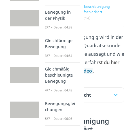
Fallbeschleunigung
einfach erklärt
Bewegung in
der Physik
(00:14)
2/7 – Dauer: 04:38
Die Fallbeschleunigung g wird in der
Gleichförmige
Einheit Meter pro Quadratsekunde
Bewegung
angegeben. Was sie aussagt und wie
3/7 – Dauer: 04:54
du sie berechnest, erfäh
rst du hier
Gleichmäßig
und in unserem
Video
.
beschleunigte
Bewegung
4/7 – Dauer: 04:43
Inhaltsübersicht
Bewegungsglei
chungen
Fallbeschleunigung
5/7 – Dauer: 06:05
einfach erklärt