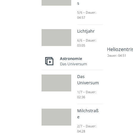
s
5/6 – Dauer:
04:57
Lichtjahr
6/6 – Dauer:
03:05
Heliozentri
Dauer: 04:51
Astronomie
Das Universum
Das
Universum
1/7 – Dauer:
02:36
Milchstraß
e
2/7 – Dauer:
04:28