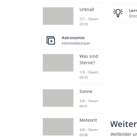
Urknall
Lern
Entd
7/7 – Dauer:
03:39
Astronomie
Himmelskörper
Was sind
Sterne?
1/8 – Dauer:
04:55
Sonne
2/8 – Dauer:
04:31
Meteorit
Weiter
3/8 – Dauer:
Weltbilder u
03:08