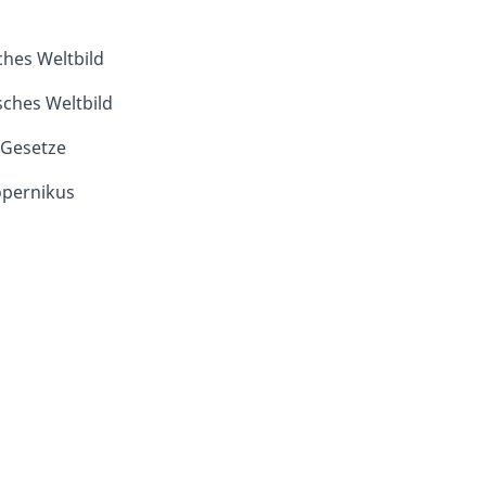
hes Weltbild
sches Weltbild
 Gesetze
opernikus