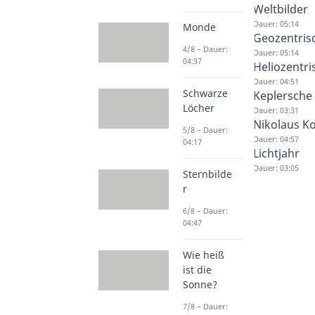
Weltbilder
Dauer: 05:14
Monde
Geozentrisc
4/8 – Dauer:
Dauer: 05:14
04:37
Heliozentri
Dauer: 04:51
Schwarze
Keplersche
Löcher
Dauer: 03:31
Nikolaus K
5/8 – Dauer:
Dauer: 04:57
04:17
Lichtjahr
Dauer: 03:05
Sternbilde
r
6/8 – Dauer:
04:47
Wie heiß
ist die
Sonne?
7/8 – Dauer: