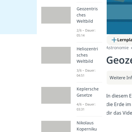
Geozentris
ches
Weltbild
2/6 – Dauer:
05:14
Lernpl
Astronomie
Heliozentri
sches
Geoze
Weltbild
3/6 – Dauer:
04:51
Weitere In
Keplersche
Gesetze
In diesem E
die Erde im
4/6 – Dauer:
03:31
dir das Vid
Nikolaus
Koperniku