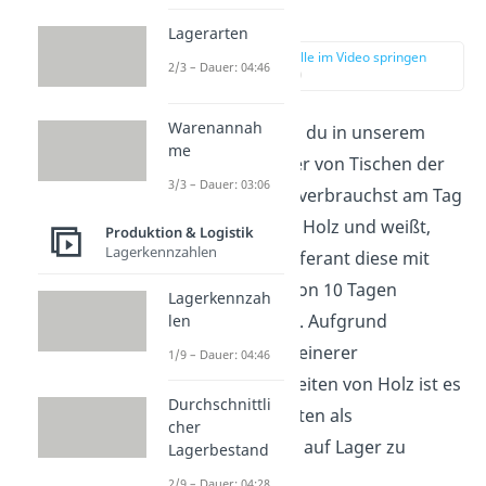
berechnen
Lagerarten
zur Stelle im Video springen
2/3 – Dauer: 04:46
(01:08)
Warenannah
Stell dir vor, dass du in unserem
me
Beispiel Hersteller von Tischen der
3/3 – Dauer: 03:06
Holz AG bist. Du verbrauchst am Tag
etwa 100 Platten Holz und weißt,
Produktion & Logistik
Lagerkennzahlen
dass dein Holzlieferant diese mit
einer Lieferzeit von 10 Tagen
Lagerkennzah
beschaffen kann. Aufgrund
len
gelegentlicher kleinerer
1/9 – Dauer: 04:46
Lieferschwierigkeiten von Holz ist es
Durchschnittli
sinnvoll, 150 Platten als
cher
Mindestbestand
auf Lager zu
Lagerbestand
haben.
2/9 – Dauer: 04:28