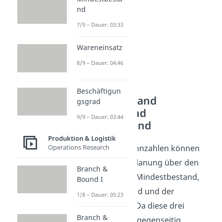
nd
7/9 – Dauer: 03:33
Wareneinsatz
8/9 – Dauer: 04:46
Beschäftigun
Mindestbestand
gsgrad
Meldebestand
9/9 – Dauer: 03:44
Höchstbestand
Produktion & Logistik
Drei Bestand-Kennzahlen können
Operations Research
dir in der Lagerplanung über den
Branch &
Weg laufen: der Mindestbestand,
Bound I
der Meldebestand und der
1/8 – Dauer: 05:23
Höchstbestand. Da diese drei
Branch &
Kennzahlen sich gegenseitig