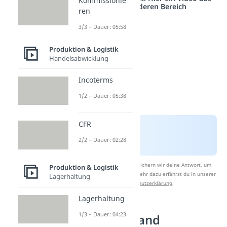
Kommissionie
einem anderen Bereich
ren
3/3 – Dauer: 05:58
Produktion & Logistik
Handelsabwicklung
Incoterms
1/2 – Dauer: 05:38
CFR
2/2 – Dauer: 02:28
Nach Beantwortung speichern wir deine Antwort, um
Produktion & Logistik
Studyflix zu verbessern. Mehr dazu erfährst du in unserer
Lagerhaltung
Datenschutzerklärung
.
Lagerhaltung
1/3 – Dauer: 04:23
Meldebestand