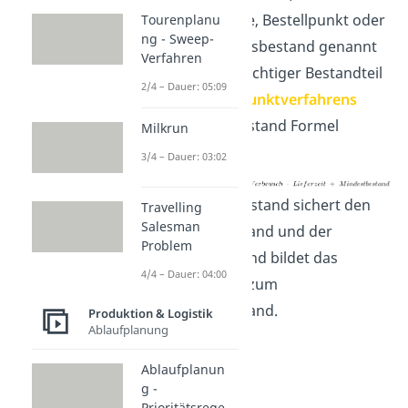
Bestellgrenze, Bestellpunkt oder
Tourenplanu
ng - Sweep-
Anforderungsbestand genannt
Verfahren
und ist ein wichtiger Bestandteil
2/4 – Dauer: 05:09
des
Bestellpunktverfahrens
Die Meldebestand Formel
Milkrun
lautet:
3/4 – Dauer: 03:02
Der Meldebestand sichert den
Travelling
Salesman
Mindestbestand und der
Problem
Höchstbestand bildet das
4/4 – Dauer: 04:00
Gegenstück zum
Mindestbestand.
Produktion & Logistik
Ablaufplanung
Ablaufplanun
g -
Prioritätsrege