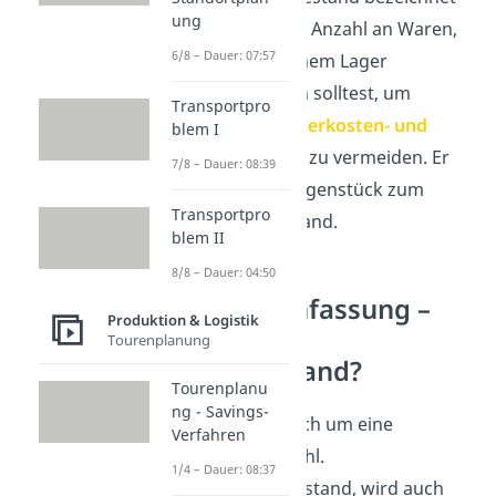
ung
die maximale Anzahl an Waren,
6/8 – Dauer: 07:57
die du in deinem Lager
unterbringen solltest, um
Transportpro
unnötige
Lagerkosten- und
blem I
Lagerzinsen
zu vermeiden. Er
7/8 – Dauer: 08:39
bildet das Gegenstück zum
Transportpro
Mindestbestand.
blem II
8/8 – Dauer: 04:50
Zusammenfassung –
Produktion & Logistik
Was ist ein
Tourenplanung
Meldebestand?
Tourenplanu
ng - Savings-
Es handelt sich um eine
Verfahren
Lagerkennzahl.
1/4 – Dauer: 08:37
Der Meldebestand, wird auch