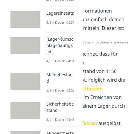
Anhand dieser Informationen
Lagerzinssatz
kannst du nun ganz einfach deinen
3/9 – Dauer: 04:51
Meldebestand ermitteln. Dieser ist:
(Lager-)Umsc
hlagshäufigk
eit
Du hast nun berechnet, dass für
4/9 – Dauer: 04:34
deine Holz AG ein
Anforderungsbestand von 1150
Meldebestan
Platten sinnvoll ist. Folglich wird die
d
Bestellung der
optimalen
5/9 – Dauer: 02:52
Bestellmenge
beim Erreichen von
Sicherheitsbe
1150 Platten in deinem Lager durch
stand
das sogenannte
6/9 – Dauer: 04:43
Bestellpunktverfahren
ausgelöst.
Mindestbesta