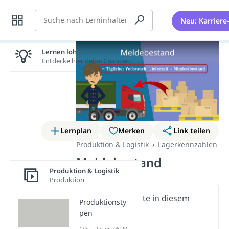
Suche
Neu: Karriere
Lernen lohnt sich!
Entdecke hier deine Chancen.
Lernplan
Merken
Link teilen
Produktion & Logistik
Lagerkennzahlen
Meldebestand
Produktion & Logistik
Produktion
Wichtige Inhalte in diesem
Produktionsty
Video
pen
1/3 – Dauer: 06:20