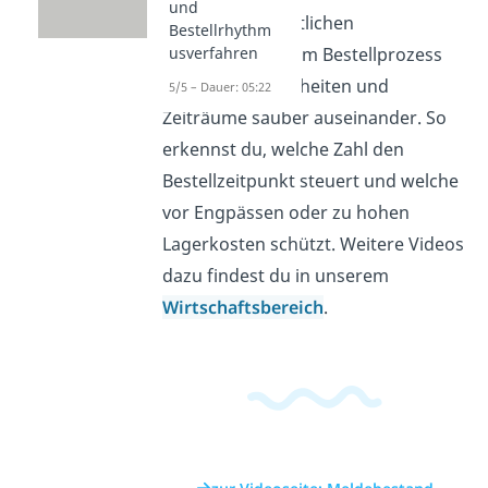
und
und durchschnittlichen
Bestellrhythm
Lagerbestand dem Bestellprozess
usverfahren
zu und hältst Einheiten und
5/5 – Dauer: 05:22
Zeiträume sauber auseinander. So
erkennst du, welche Zahl den
Bestellzeitpunkt steuert und welche
vor Engpässen oder zu hohen
Lagerkosten schützt. Weitere Videos
dazu findest du in unserem
Wirtschaftsbereich
.