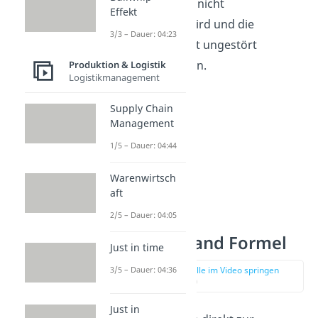
neuen Lieferung nicht
Effekt
unterschritten wird und die
3/3 – Dauer: 04:23
Produktion somit ungestört
weiterlaufen kann.
Produktion & Logistik
Logistikmanagement
Supply Chain
Management
1/5 – Dauer: 04:44
Warenwirtsch
aft
2/5 – Dauer: 04:05
Meldebestand Formel
Just in time
zur Stelle im Video springen
3/5 – Dauer: 04:36
(00:56)
Just in