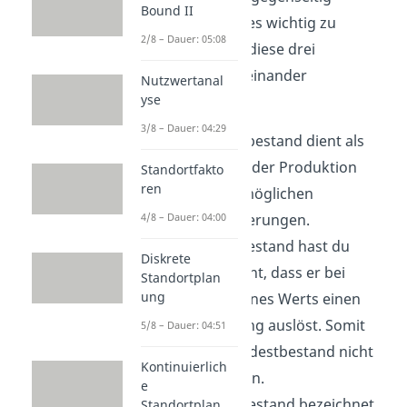
Bound II
beeinflussen ist es wichtig zu
2/8 – Dauer: 05:08
wissen, wie sich diese drei
Kennzahlen voneinander
Nutzwertanal
yse
unterscheiden.
3/8 – Dauer: 04:29
Der Mindestbestand dient als
Absicherung der Produktion
Standortfakto
ren
gegenüber möglichen
4/8 – Dauer: 04:00
Lieferverzögerungen.
Zum Meldebestand hast du
Diskrete
gerade gelernt, dass er bei
Standortplan
ung
Erreichen seines Werts einen
Bestellvorgang auslöst. Somit
5/8 – Dauer: 04:51
wird der Mindestbestand nicht
Kontinuierlich
unterschritten.
e
Der Höchstbestand bezeichnet
Standortplan