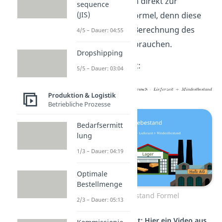
Kommen wir nun direkt zur
sequence
Meldebestand Formel, denn diese
(JIS)
wirst du für die Berechnung des
4/5 – Dauer: 04:55
Meldebestands brauchen.
Dropshipping
Die Formel lautet:
5/5 – Dauer: 03:04
Produktion & Logistik
Betriebliche Prozesse
Bedarfsermitt
lung
1/3 – Dauer: 04:19
Optimale
Bestellmenge
Meldebestand Formel
2/3 – Dauer: 05:13
Studyflix vernetzt: Hier ein Video aus