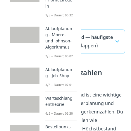
ln
1/5 – Dauer: 06:32
Ablaufplanun
g - Moore-
Meldebestand — häufigste
und Johnson-
Fragen
(ausklappen)
Algorithmus
2/5 – Dauer: 06:02
Ablaufplanun
Lagerkennzahlen
g - Job-Shop
verstehen
3/5 – Dauer: 07:01
Der Meldebestand ist eine wichtige
Warteschlang
Größe in der Lagerplanung und
entheorie
gehört zu den Lagerkennzahlen. Du
4/5 – Dauer: 06:30
ordnest Kennzahlen wie
Bestellpunkt-
Mindestbestand, Höchstbestand