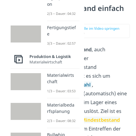
on
Meldebestand einfach
2/3 – Dauer: 04:32
erklärt
Fertigungstief
zur Stelle im Video springen
(00:17)
e
3/3 – Dauer: 02:57
Beim
Meldebestand
, auch
Produktion & Logistik
Bestellgrenze oder
Materialwirtschaft
Anforderungsbestand
Materialwirts
genannt, handelt es sich um
chaft
eine
Lagerkennzahl
,
1/3 – Dauer: 03:53
deren
Erreichen (automatisch) eine
neue Bestellung im Lager eines
Materialbeda
Unternehmens auslöst. Ziel ist es
rfsplanung
dabei, dass der
Mindestbestand
2/3 – Dauer: 08:32
auf Lager bis zum Eintreffen der
Bullwhip