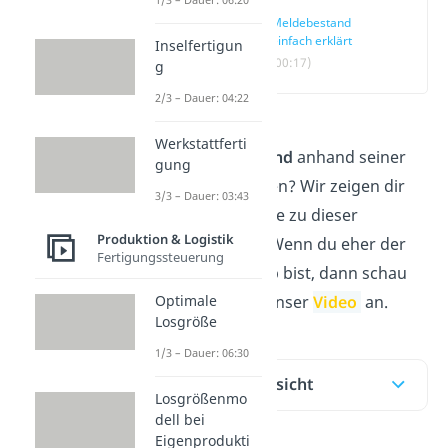
Meldebestand
einfach erklärt
Inselfertigun
(00:17)
g
2/3 – Dauer: 04:22
Du möchtest
Werkstattferti
den
Meldebestand
anhand seiner
gung
Formel berechnen? Wir zeigen dir
3/3 – Dauer: 03:43
hier alles wichtige zu dieser
Produktion & Logistik
Lagerkennzahl. Wenn du eher der
Fertigungssteuerung
audiovisuelle Typ bist, dann schau
Optimale
dir doch direkt unser
Video
an.
Losgröße
1/3 – Dauer: 06:30
Inhaltsübersicht
Losgrößenmo
dell bei
Eigenprodukti