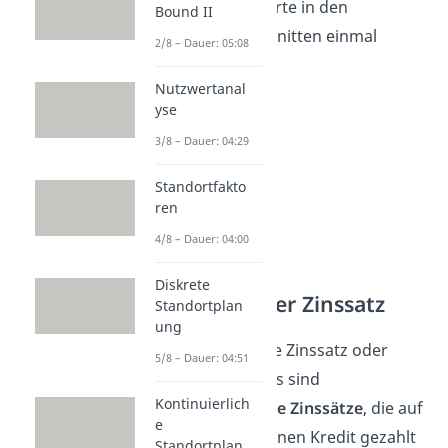
Schau dir die Werte in den
Bound II
folgenden Abschnitten einmal
2/8 – Dauer: 05:08
genauer an.
Nutzwertanal
yse
3/8 – Dauer: 04:29
Standortfakto
ren
4/8 – Dauer: 04:00
Diskrete
Marktüblicher Zinssatz
Standortplan
ung
Der marktübliche Zinssatz oder
5/8 – Dauer: 04:51
übliche Marktzins sind
Kontinuierlich
durchschnittliche Zinssätze
, die auf
e
dem Markt für einen Kredit gezahlt
Standortplan