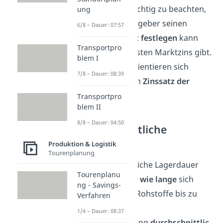
werden. Es ist wichtig zu beachten,
ung
dass jeder Kreditgeber seinen
6/8 – Dauer: 07:57
eigenen Zinssatz festlegen
kann
Transportpro
und es keinen festen Marktzins gibt.
blem I
Unternehmen orientieren sich
7/8 – Dauer: 08:39
deshalb meist am
Zinssatz der
Banken
.
Transportpro
blem II
8/8 – Dauer: 04:50
Durchschnittliche
Lagerdauer
Produktion & Logistik
Tourenplanung
Als durchschnittliche Lagerdauer
Tourenplanu
wird angegeben,
wie lange
sich
ng - Savings-
Materialien und Rohstoffe bis zu
Verfahren
ihrer
1/4 – Dauer: 08:37
Weiterverarbeitung
durchschnittlic