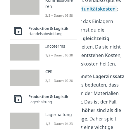
Miete oder Strom. Genauso gibt es
Kommissionie
ren
aber auch
Opportunitätskosten
:
3/3 – Dauer: 05:58
Wenn du dich für das Einlagern
Produktion & Logistik
entscheidest, kannst du die
Handelsabwicklung
Materialien
nicht gleichzeitig
Incoterms
woanders verarbeiten. Da sie nicht
genutzt werden, entstehen Kosten,
1/2 – Dauer: 05:38
die Opportunitätskosten heißen.
CFR
Wenn der berechnete
Lagerzinssatz
2/2 – Dauer: 02:28
hoch
ist, kann das bedeuten, dass
sich das Einlagern der Materialien
Produktion & Logistik
nicht
mehr
lohnt
. Das ist der Fall,
Lagerhaltung
wenn die
Kosten höher
sind als die
Lagerhaltung
erwarteten Erträge
. Daher spielt
1/3 – Dauer: 04:23
der Lagerzinssatz eine wichtige