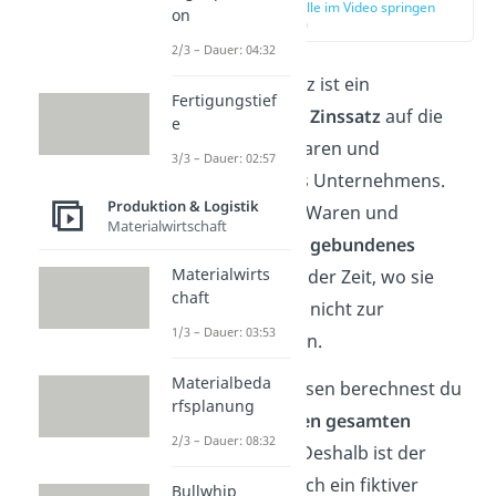
zur Stelle im Video springen
on
(00:11)
2/3 – Dauer: 04:32
Der Lagerzinssatz ist ein
Fertigungstief
kalkulatorischer Zinssatz
auf die
e
eingelagerten Waren und
3/3 – Dauer: 02:57
Materialien eines Unternehmens.
Produktion & Logistik
Du nennst diese Waren und
Materialwirtschaft
Materialien auch
gebundenes
Materialwirts
Kapital
, da sie in der Zeit, wo sie
chaft
eingelagert sind, nicht zur
1/3 – Dauer: 03:53
Verfügung stehen.
Materialbeda
Mit den Lagerzinsen berechnest du
rfsplanung
die
Kosten für den gesamten
2/3 – Dauer: 08:32
Lagerzeitraum
. Deshalb ist der
Lagerzinssatz auch ein fiktiver
Bullwhip