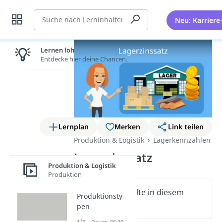
Suche
Neu: Karriere
Lernen lohnt sich!
Entdecke hier deine Chancen.
Lernplan
Merken
Link teilen
Produktion & Logistik
Lagerkennzahlen
Lagerzinssatz
Produktion & Logistik
Produktion
Wichtige Inhalte in diesem
Produktionsty
Video
pen
1/3 – Dauer: 06:20