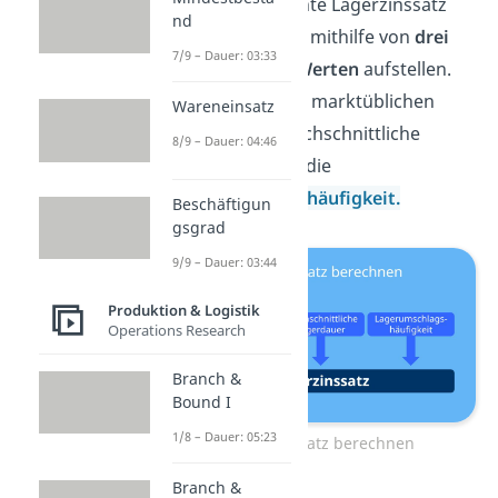
Die oben genannte Lagerzinssatz
nd
Formel lässt sich mithilfe von
drei
7/9 – Dauer: 03:33
verschiedenen Werten
aufstellen.
Du brauchst den marktüblichen
Wareneinsatz
Zinssatz, die durchschnittliche
8/9 – Dauer: 04:46
Lagerdauer und die
Lagerumschlagshäufigkeit.
Beschäftigun
gsgrad
9/9 – Dauer: 03:44
Produktion & Logistik
Operations Research
Branch &
Bound I
1/8 – Dauer: 05:23
Lagerzinssatz berechnen
Branch &