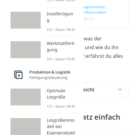
Lagerzinssatz
einfach erklärt
Inselfertigun
(00:11)
g
2/3 – Dauer: 04:22
Du willst wissen, was der
Werkstattferti
Lagerzinssatz
ist und wie du ihn
gung
berechnest?
Hier
erfährst du alles
3/3 – Dauer: 03:43
Wichtige dazu.
Produktion & Logistik
Fertigungssteuerung
Inhaltsübersicht
Optimale
Losgröße
1/3 – Dauer: 06:30
Lagerzinssatz einfach
Losgrößenmo
erklärt
dell bei
Eigenprodukti