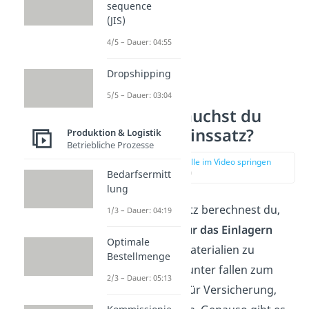
sequence
(JIS)
4/5 – Dauer: 04:55
Dropshipping
5/5 – Dauer: 03:04
Warum brauchst du
den Lagerzinssatz?
Produktion & Logistik
Betriebliche Prozesse
zur Stelle im Video springen
(00:55)
Bedarfsermitt
lung
Den Lagerzinssatz berechnest du,
1/3 – Dauer: 04:19
um die
Kosten für das Einlagern
Optimale
verschiedener Materialien zu
Bestellmenge
bestimmen. Darunter fallen zum
2/3 – Dauer: 05:13
Beispiel Kosten für Versicherung,