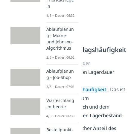
ln
1/5 – Dauer: 06:32
Ablaufplanun
g - Moore-
und Johnson-
Lagerumschlagshäufigkeit
Algorithmus
2/5 – Dauer: 06:02
Zur Berechnung der
Ablaufplanun
durchschnittlichen Lagerdauer
g - Job-Shop
benötigst du die
3/5 – Dauer: 07:01
Lagerumschlagshäufigkeit
. Das ist
das
Verhältnis
vom
Warteschlang
Materialverbrauch
und dem
entheorie
durchschnittlichen Lagerbestand
.
4/5 – Dauer: 06:30
Sie sagt aus, welcher
Anteil des
Bestellpunkt-