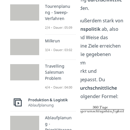
Tourenplanu
h im Lager
befinden.
ng - Sweep-
Verfahren
Der Wert hängt außerdem stark von
2/4 – Dauer: 05:09
der
Unternehmenspolitik
ab, also
auf welche Art und Weise das
Milkrun
Unternehmen seine Ziele erreichen
3/4 – Dauer: 03:02
will. Sie wird an die gegebenen
Umstände auf dem
Travelling
Beschaffungsmarkt und
Salesman
Problem
Absatzmarkt
angepasst. Du
berechnest die
durchschnittliche
4/4 – Dauer: 04:00
Lagerdauer
mit folgender Formel:
Produktion & Logistik
Ablaufplanung
Ablaufplanun
g -
Prioritätsrege