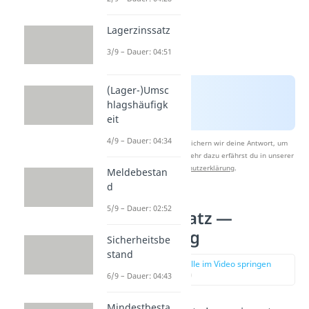
Lagerzinssatz
3/9 – Dauer: 04:51
(Lager-)Umsc
hlagshäufigk
eit
4/9 – Dauer: 04:34
Nach Beantwortung speichern wir deine Antwort, um
Studyflix zu verbessern. Mehr dazu erfährst du in unserer
Datenschutzerklärung
.
Meldebestan
d
5/9 – Dauer: 02:52
Lagerzinssatz —
Berechnung
Sicherheitsbe
stand
zur Stelle im Video springen
(01:33)
6/9 – Dauer: 04:43
Mindestbesta