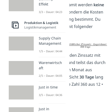
Effekt
Zinssatz. Denn damit werden
keine
echten Zinsen
, sondern die Kosten
3/3 – Dauer: 04:23
für die Einlagerung bestimmt. Du
Produktion & Logistik
berechnest ihn mit folgender
Logistikmanagement
Formel
:
Supply Chain
Management
1/5 – Dauer: 04:44
Du multiplizierst den Zinssatz mit
der Lagerdauer und teilst das durch
Warenwirtsch
aft
360 Tage. Weil ein Monat aus
2/5 – Dauer: 04:05
kaufmännischer Sicht
30 Tage
lang
ist, ergibt sich die Zahl 360 aus 12 •
Just in time
30 Tagen.
3/5 – Dauer: 04:36
Just in