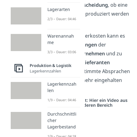
Rolle bei der
Entscheidung
, ob eine
Lagerarten
bestimmte Ware produziert werden
2/3 – Dauer: 04:46
soll oder nicht.
Bei zu hohen Lagerkosten kann es
Warenannah
me
nämlich
zu
Störungen
der
3/3 – Dauer: 03:06
Abläufe
im Unternehmen
und zu
Problemen mit Lieferanten
Produktion & Logistik
kommen, da bestimmte Absprachen
Lagerkennzahlen
eventuell nicht mehr eingehalten
Lagerkennzah
werden können.
len
Studyflix vernetzt: Hier ein Video aus
1/9 – Dauer: 04:46
einem anderen Bereich
Durchschnittli
cher
Lagerbestand
2/9 – Dauer: 04:28