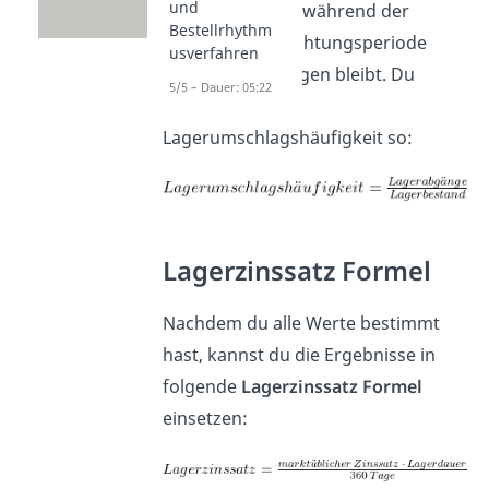
und
Lagerbestandes
während der
Bestellrhythm
gesamten Betrachtungsperiode
usverfahren
unverarbeitet liegen bleibt. Du
5/5 – Dauer: 05:22
berechnest die
Lagerumschlagshäufigkeit so:
Lagerzinssatz Formel
Nachdem du alle Werte bestimmt
hast, kannst du die Ergebnisse in
folgende
Lagerzinssatz Formel
einsetzen
: