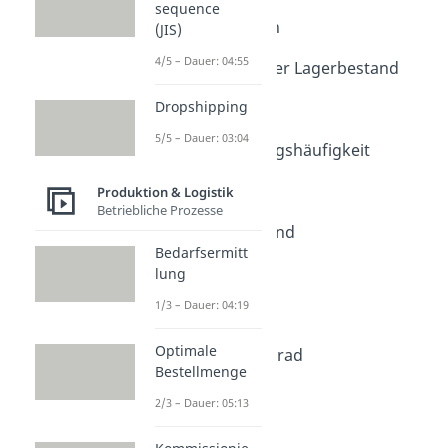
Lagerkennzahlen
sequence
Lagerkennzahlen
(JIS)
Dauer: 04:46
4/5 – Dauer: 04:55
Durchschnittlicher Lagerbestand
Dauer: 04:28
Dropshipping
Lagerzinssatz
Dauer: 04:51
5/5 – Dauer: 03:04
(Lager-)Umschlagshäufigkeit
Dauer: 04:34
Meldebestand
Produktion & Logistik
Betriebliche Prozesse
Dauer: 02:52
Sicherheitsbestand
Bedarfsermitt
Dauer: 04:43
Mindestbestand
lung
Dauer: 03:33
1/3 – Dauer: 04:19
Wareneinsatz
Dauer: 04:46
Optimale
Beschäftigungsgrad
Bestellmenge
Dauer: 03:44
2/3 – Dauer: 05:13