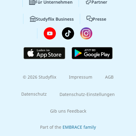
Für Unternehmen
Partner
Studyflix Business
Presse
© 2026 Studyflix
Impressum
AGB
Datenschutz
Datenschutz-Einstellungen
Gib uns Feedback
Part of the
EMBRACE family