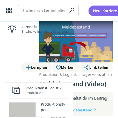
Suche
Neu: Karriere
Lernen lohnt sich!
Entdecke hier deine Chancen.
Lernplan
Merken
Link teilen
Produktion & Logistik
Lagerkennzahlen
Meldebestand (Video)
Produktion & Logistik
Produktion
Weitere Infos erhältst du im Beitrag
zum Video
Produktionsty
pen
zum Beitrag: Meldebestand
1/3 – Dauer: 06:20