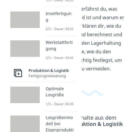
In diesem Video erfährst du, was
Inselfertigun
der Meldebestand ist und warum er
g
wichtig ist. Wir erklären dir, wie du
2/3 – Dauer: 04:22
den Meldebestand berechnest und
Werkstattferti
wie er zur optimalen Lagerhaltung
gung
beiträgt. Verstehe, wie du den
3/3 – Dauer: 03:43
Meldebestand richtig festlegst, um
Lieferengpässe zu vermeiden.
Produktion & Logistik
Fertigungssteuerung
Optimale
Losgröße
1/3 – Dauer: 06:30
Beliebte Inhalte aus dem
Losgrößenmo
Bereich
Produktion & Logistik
dell bei
Eigenprodukti