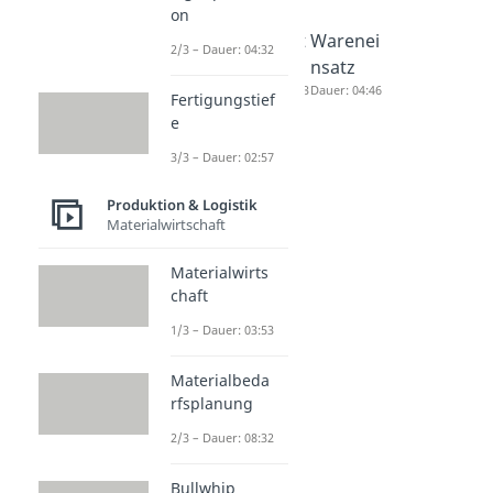
on
Sicherhe
Mindest
Warenei
2/3 – Dauer: 04:32
itsbesta
bestand
nsatz
nd
Dauer: 03:33
Dauer: 04:46
Fertigungstief
Dauer: 04:43
e
3/3 – Dauer: 02:57
Produktion & Logistik
Materialwirtschaft
Materialwirts
chaft
1/3 – Dauer: 03:53
Materialbeda
rfsplanung
2/3 – Dauer: 08:32
Bullwhip