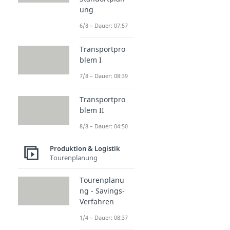
ung
6/8 – Dauer: 07:57
Transportpro
blem I
7/8 – Dauer: 08:39
Transportpro
blem II
8/8 – Dauer: 04:50
Produktion & Logistik
Tourenplanung
Tourenplanu
ng - Savings-
Verfahren
1/4 – Dauer: 08:37