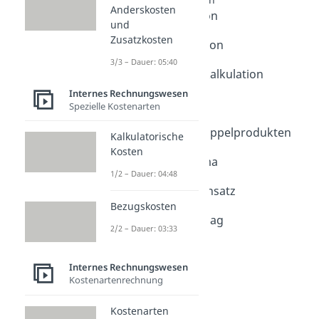
Anderskosten
Divisionskalkulation
und
Dauer: 06:21
Zusatzkosten
Zuschlagskalkulation
Dauer: 05:29
3/3 – Dauer: 05:40
Äquivalenzziffernkalkulation
Dauer: 04:46
Internes Rechnungswesen
Bezugskalkulation
Spezielle Kostenarten
Dauer: 03:19
Kalkulation von Kuppelprodukten
Kalkulatorische
Dauer: 04:45
Kosten
Kalkulationsschema
1/2 – Dauer: 04:48
Dauer: 04:30
Maschinenstundensatz
Bezugskosten
Dauer: 03:00
Kalkulationszuschlag
2/2 – Dauer: 03:33
Dauer: 02:51
Internes Rechnungswesen
Kostenartenrechnung
Kostenarten