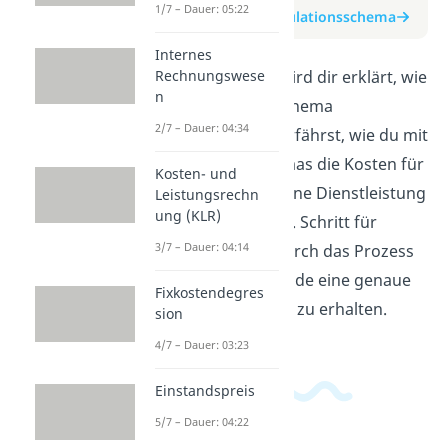
1/7 – Dauer: 05:22
zum Beitrag: Kalkulationsschema
Internes
Rechnungswese
In diesem Video wird dir erklärt, wie
n
ein Kalkulationsschema
2/7 – Dauer: 04:34
funktioniert. Du erfährst, wie du mit
Hilfe dieses Schemas die Kosten für
Kosten- und
ein Projekt oder eine Dienstleistung
Leistungsrechn
ung (KLR)
berechnen kannst. Schritt für
3/7 – Dauer: 04:14
Schritt wirst du durch das Prozess
geleitet, um am Ende eine genaue
Fixkostendegres
Kostenaufstellung zu erhalten.
sion
4/7 – Dauer: 03:23
Einstandspreis
5/7 – Dauer: 04:22