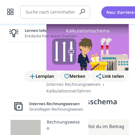
Suche
Neu: Karriere
Lernen lohnt sich!
Entdecke hier deine Chancen.
Lernplan
Merken
Link teilen
Internes Rechnungswesen
Kalkulationsverfahren
Kalkulationsschema
Internes Rechnungswesen
(Video)
Grundlagen Rechnungswesen
Rechnungswese
Weitere Infos erhältst du im Beitrag
n
zum Video