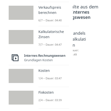
Beliebte Inhalte aus dem
Verkaufspreis
Bereich
Internes
berechnen
Rechnungswesen
6/7 – Dauer: 04:40
Kalkulatorische
Maschin
Kalkulat
Handels
Zinsen
enstund
ionszus
kalkulati
ensatz
chlag
on
7/7 – Dauer: 04:47
Dauer:
Dauer:
Dauer:
03:00
02:51
05:49
Internes Rechnungswesen
Grundlagen Kosten
Kosten
1/4 – Dauer: 03:47
Fixkosten
2/4 – Dauer: 03:39