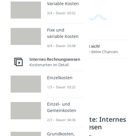
Variable Kosten
3/4 – Dauer: 03:52
Fixe und
variable Kosten
4/4 – Dauer: 03:08
Lernen lohnt sich!
Entdecke hier deine Chancen.
Internes Rechnungswesen
Kostenarten im Detail
Einzelkosten
1/3 – Dauer: 03:22
Einzel- und
Gemeinkosten
Weitere Inhalte: Internes
2/3 – Dauer: 04:36
Rechnungswesen
Grundkosten,
Kalkulationsverfahren