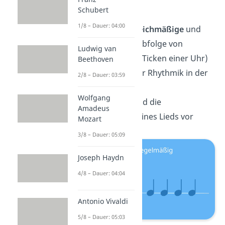
Puls:
Schubert
1/8 – Dauer: 04:00
entsteht durch
gleichmäßige
und
wiederkehrende
Abfolge von
Ludwig van
Schlägen (wie das Ticken einer Uhr)
Beethoven
Grundbaustein
der Rhythmik in der
2/8 – Dauer: 03:59
Musik
Wolfgang
gibt das
Tempo
und die
Amadeus
Geschwindigkeit eines Lieds vor
Mozart
3/8 – Dauer: 05:09
Joseph Haydn
4/8 – Dauer: 04:04
Antonio Vivaldi
5/8 – Dauer: 05:03