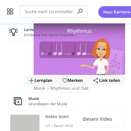
Suche
Neu: Karriere
Lernen lohnt sich!
Entdecke hier deine Chancen.
Lernplan
Merken
Link teilen
Musik
Rhythmus und Takt
Rhythmus
Musik
Grundlagen der Musik
Noten lesen
Wichtige Inhalte in diesem Video
1/5 – Dauer: 04:33