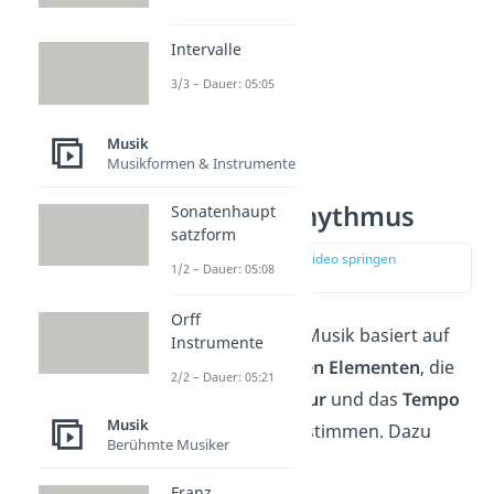
Intervalle
3/3 – Dauer: 05:05
Musik
Musikformen & Instrumente
Grundlagen Rhythmus
Sonatenhaupt
satzform
zur Stelle im Video springen
1/2 – Dauer: 05:08
(00:45)
Orff
Der Rhythmus in der Musik basiert auf
Instrumente
einigen
grundlegenden Elementen
, die
2/2 – Dauer: 05:21
zusammen die
Struktur
und das
Tempo
Musik
eines Musikstücks bestimmen. Dazu
Berühmte Musiker
gehören:
Franz