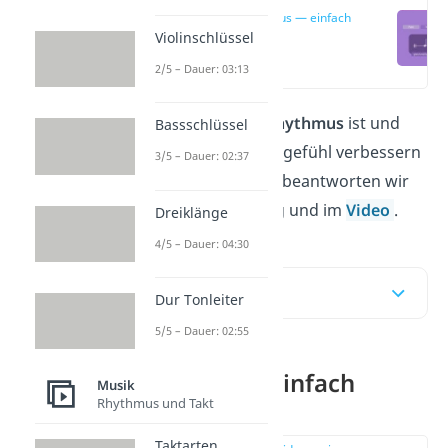
Rhythmus — einfach
erklärt
Violinschlüssel
(00:13)
2/5 – Dauer: 03:13
Du fragst dich, was
Rhythmus
ist und
Bassschlüssel
wie du dein Rhythmusgefühl verbessern
3/5 – Dauer: 02:37
kannst? Diese Fragen beantworten wir
dir in unserem Beitrag und im
Video
.
Dreiklänge
4/5 – Dauer: 04:30
Inhaltsübersicht
Dur Tonleiter
5/5 – Dauer: 02:55
Rhythmus — einfach
Musik
Rhythmus und Takt
erklärt
Taktarten