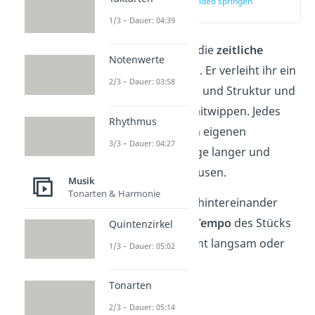
zur Stelle im Video springen
(00:13)
1/3 – Dauer: 04:39
Rhythmus beschreibt die
zeitliche
Notenwerte
Gliederung
von Musik. Er verleiht ihr ein
2/3 – Dauer: 03:58
Gefühl von
Bewegung
und Struktur und
lässt dich zur
Musik
mitwippen. Jedes
Rhythmus
Musikstück hat seinen eigenen
3/3 – Dauer: 04:27
Rhythmus
, eine Abfolge langer und
kurzer Töne, sowie Pausen.
Musik
Tonarten & Harmonie
Wie schnell sie genau hintereinander
kommen, hängt vom
Tempo
des Stücks
Quintenzirkel
ab. Das kann insgesamt langsam oder
1/3 – Dauer: 05:02
schnell sein.
Tonarten
2/3 – Dauer: 05:14