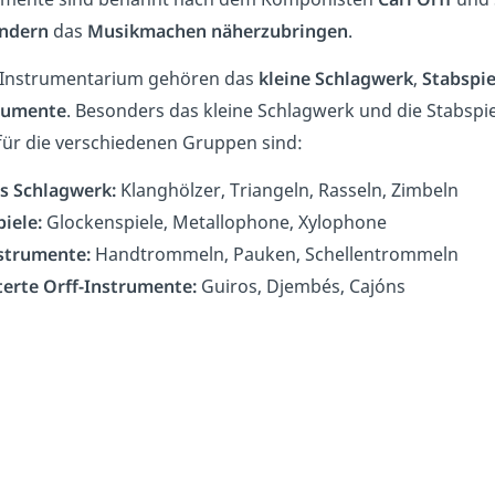
ndern
das
Musikmachen näherzubringen
.
 Instrumentarium gehören das
kleine Schlagwerk
,
Stabspie
trumente
. Besonders das kleine Schlagwerk und die Stabspie
 für die verschiedenen Gruppen sind:
es Schlagwerk:
Klanghölzer, Triangeln, Rasseln, Zimbeln
iele:
Glockenspiele, Metallophone, Xylophone
nstrumente:
Handtrommeln, Pauken, Schellentrommeln
terte Orff-Instrumente:
Guiros, Djembés, Cajóns