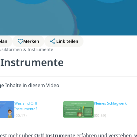
plan
Merken
Link teilen
sikformen & Instrumente
 Instrumente
ge Inhalte in diesem Video
Was sind Orff
Kleines Schlagwerk
Instrumente?
(00:17)
(00:59)
est mehr über
Orff Instrumente
erfahren und verstehen, wi