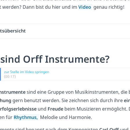
t werden? Dann bist du hier und im
Video
genau richtig!
ltsübersicht
sind Orff Instrumente?
zur Stelle im Video springen
(00:17)
Instrumente
sind eine Gruppe von Musikinstrumenten, die 
ehung
gern benutzt werden. Sie zeichnen sich durch ihre
ein
rfolgserlebnisse
und
Freude
beim Musizieren ermöglicht. D
en für
Rhythmus,
Melodie und Harmonie.
rumente sind benannt nach dem Komponisten
Carl Orff
und s