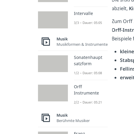
abzielt,
Ki
Intervalle
Zum Orff
3/3 – Dauer: 05:05
Orff-Ins
Beispiele
Musik
Musikformen & Instrumente
klein
Sonatenhaupt
Stabsp
satzform
Felli
1/2 – Dauer: 05:08
erwei
Orff
Instrumente
2/2 – Dauer: 05:21
Musik
Berühmte Musiker
Franz