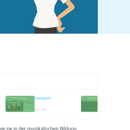
Stabspiele
Fellinstrum
(01:24)
(01:54)
e sie in der musikalischen Bildung