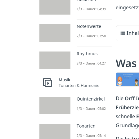
eingesetz
1/3 – Dauer: 04:39
Notenwerte
Inha
2/3 – Dauer: 03:58
Rhythmus
Was 
3/3 – Dauer: 04:27
Musik
Tonarten & Harmonie
Die
Orff 
Quintenzirkel
Früherzi
1/3 – Dauer: 05:02
schnelle
E
Grundlag
Tonarten
2/3 – Dauer: 05:14
Die Inst