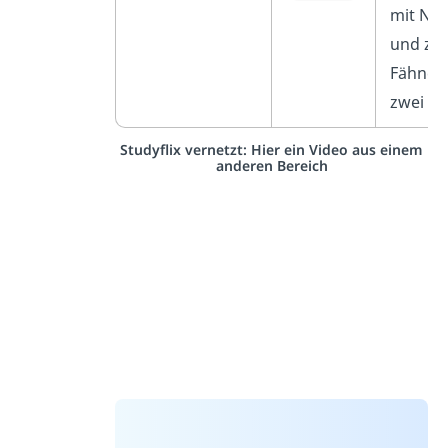
mit Not
und zw
Fähnch
zwei Ba
Studyflix vernetzt: Hier ein Video aus einem
anderen Bereich