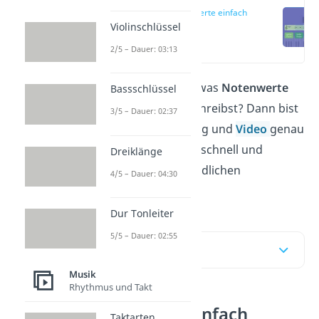
Notenwerte einfach
erklärt
Violinschlüssel
(00:17)
2/5 – Dauer: 03:13
Du möchtest wissen, was
Notenwerte
Bassschlüssel
sind und wie du sie schreibst? Dann bist
3/5 – Dauer: 02:37
du bei unserem Beitrag und
Video
genau
richtig! Hier lernst du schnell und
Dreiklänge
einfach die unterschiedlichen
4/5 – Dauer: 04:30
Notenwerte kennen.
Dur Tonleiter
5/5 – Dauer: 02:55
Inhaltsübersicht
Musik
Rhythmus und Takt
Notenwerte einfach
Taktarten