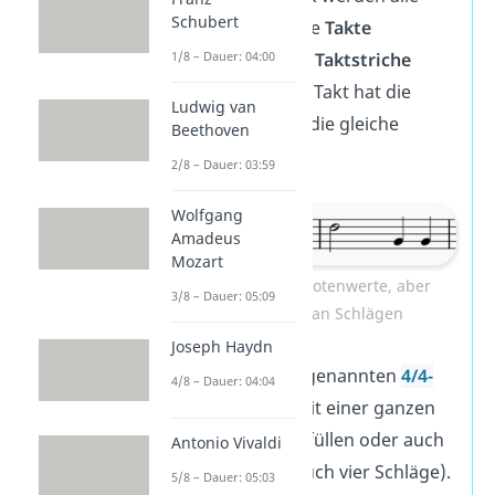
Schubert
Noten in sogenannte
Takte
eingeteilt, die durch
Taktstriche
1/8 – Dauer: 04:00
getrennt sind. Jeder Takt hat die
Ludwig van
gleiche Länge
, also die gleiche
Beethoven
Anzahl Schlägen.
2/8 – Dauer: 03:59
Wolfgang
Amadeus
Mozart
Unterschiedliche Notenwerte, aber
3/8 – Dauer: 05:09
gleiche Anzahl an Schlägen
Joseph Haydn
Du kannst einen sogenannten
4/4-
4/8 – Dauer: 04:04
Takt
zum Beispiel mit einer ganzen
Note (vier Schläge) füllen oder auch
Antonio Vivaldi
vier Viertelnoten (auch vier Schläge).
5/8 – Dauer: 05:03