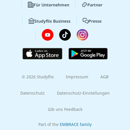
Für Unternehmen
Partner
Studyflix Business
Presse
© 2026 Studyflix
Impressum
AGB
Datenschutz
Datenschutz-Einstellungen
Gib uns Feedback
Part of the
EMBRACE family