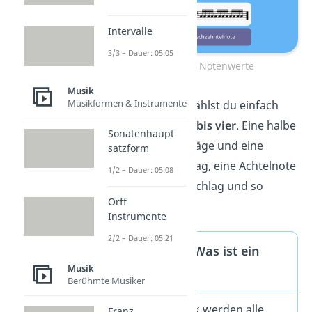
Intervalle
3/3 – Dauer: 05:05
Die wichtigsten Notenwerte
Musik
Musikformen & Instrumente
Für eine ganze Note zählst du einfach
vier Schläge von eins bis vier
. Eine halbe
Sonatenhaupt
Note dauert zwei Schläge und eine
satzform
Viertelnote einen Schlag, eine Achtelnote
1/2 – Dauer: 05:08
dauert einen halben Schlag und so
Orff
weiter.
Instrumente
2/2 – Dauer: 05:21
Expertenwissen: Was ist ein
Musik
Takt?
Berühmte Musiker
In einem Musikstück werden alle
Franz