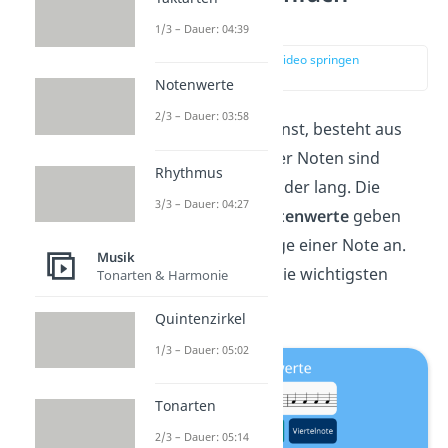
erklärt
1/3 – Dauer: 04:39
zur Stelle im Video springen
(00:17)
Notenwerte
2/3 – Dauer: 03:58
Jedes Lied, das du kennst, besteht aus
Noten
. Und viele dieser Noten sind
Rhythmus
unterschiedlich kurz oder lang. Die
3/3 – Dauer: 04:27
unterschiedlichen
Notenwerte
geben
dabei die genaue Länge einer Note an.
Musik
Hier siehst du gleich die wichtigsten
Tonarten & Harmonie
Notenwerte:
Quintenzirkel
1/3 – Dauer: 05:02
Tonarten
2/3 – Dauer: 05:14