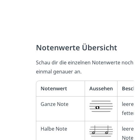
Notenwerte Übersicht
Schau dir die einzelnen Notenwerte noch
einmal genauer an.
Notenwert
Aussehen
Beschr
Ganze Note
leerer 
fetter 
Halbe Note
leerer 
Notenh