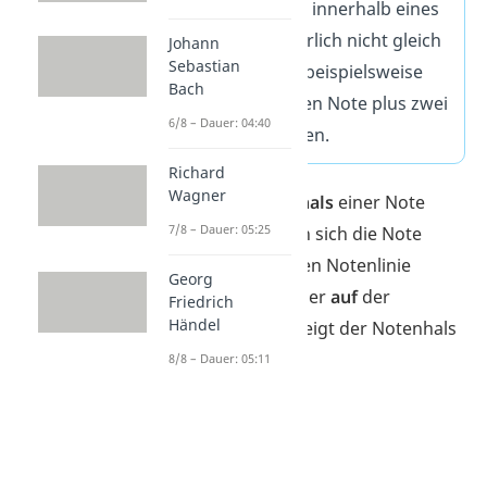
Die einzelnen Noten innerhalb eines
Taktes müssen natürlich nicht gleich
Johann
Sebastian
sein: Der Takt kann beispielsweise
Bach
auch aus einer halben Note plus zwei
6/8 – Dauer: 04:40
Viertelnoten bestehen.
Richard
Wagner
Übrigens:
Der
Notenhals
einer Note
7/8 – Dauer: 05:25
zeigt nach
oben
, wenn sich die Note
unterhalb
der mittleren Notenlinie
Georg
befindet.
Oberhalb
oder
auf
der
Friedrich
Händel
mittleren Notenlinie zeigt der Notenhals
dann nach
unten
.
8/8 – Dauer: 05:11