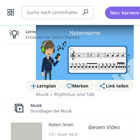
Suche
Neu: Karriere
Lernen lohnt sich!
Entdecke hier deine Chancen.
Lernplan
Merken
Link teilen
Musik
Rhythmus und Takt
Notenwerte
Musik
Grundlagen der Musik
Noten lesen
Wichtige Inhalte in diesem Video
1/5 – Dauer: 04:33