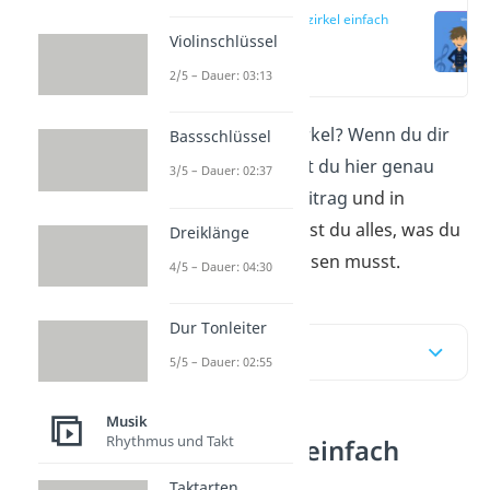
Quintenzirkel einfach
erklärt
Violinschlüssel
(00:15)
2/5 – Dauer: 03:13
Was ist der Quintenzirkel? Wenn du dir
Bassschlüssel
diese Frage stellst, bist du hier genau
3/5 – Dauer: 02:37
richtig. In unserem Beitrag
und in
unserem
Video
erfährst du alles, was du
Dreiklänge
zum Quintenzirkel wissen musst.
4/5 – Dauer: 04:30
Dur Tonleiter
Inhaltsübersicht
5/5 – Dauer: 02:55
Musik
Rhythmus und Takt
Quintenzirkel einfach
erklärt
Taktarten