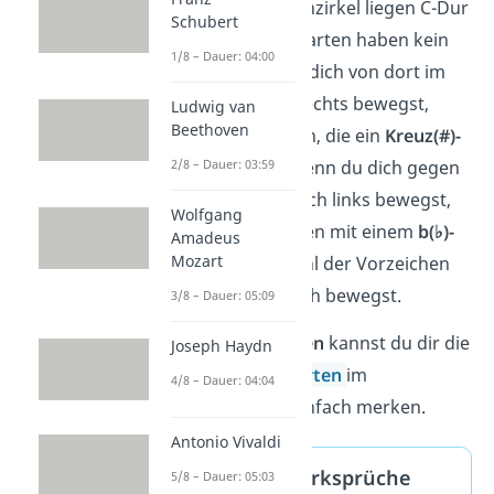
Ganz oben im Quintenzirkel liegen C-Dur
Schubert
und a-Moll. Beide Tonarten haben kein
1/8 – Dauer: 04:00
Vorzeichen. Wenn du dich von dort im
Uhrzeigersinn nach rechts bewegst,
Ludwig van
Beethoven
siehst du alle Tonarten, die ein
Kreuz(#)-
2/8 – Dauer: 03:59
Vorzeichen
haben. Wenn du dich gegen
den Uhrzeigersinn nach links bewegst,
Wolfgang
findest du alle Tonarten mit einem
b(♭)-
Amadeus
Mozart
Vorzeichen
. Die Anzahl der Vorzeichen
steigt, je weiter du dich bewegst.
3/8 – Dauer: 05:09
Mit zwei
Merksprüchen
kannst du dir die
Joseph Haydn
Reihenfolge der
Tonarten
im
4/8 – Dauer: 04:04
Quintenzirkel ganz einfach merken.
Antonio Vivaldi
Quintenzirkel Merksprüche
5/8 – Dauer: 05:03