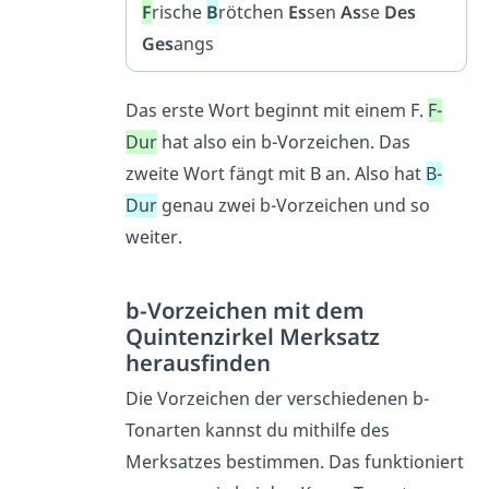
F
rische
B
rötchen
Es
sen
As
se
Des
Ges
angs
Das erste Wort beginnt mit einem F.
F-
Dur
hat also ein b-Vorzeichen. Das
zweite Wort fängt mit B an. Also hat
B-
Dur
genau zwei b-Vorzeichen und so
weiter.
b-Vorzeichen mit dem
Quintenzirkel Merksatz
herausfinden
Die Vorzeichen der verschiedenen b-
Tonarten kannst du mithilfe des
Merksatzes bestimmen. Das funktioniert