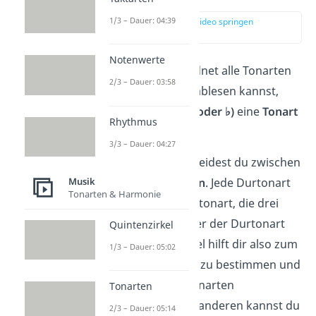
1/3 – Dauer: 04:39
zur Stelle im Video springen
(00:15)
Notenwerte
Der
Quintenzirkel
ordnet alle Tonarten
2/3 – Dauer: 03:58
so an, dass du direkt ablesen kannst,
welche
Vorzeichen (♯ oder ♭)
eine
Tonart
Rhythmus
hat.
3/3 – Dauer: 04:27
In der Musik unterscheidest du zwischen
Dur- und Molltonarten
. Jede Durtonart
Musik
Tonarten & Harmonie
hat eine parallele Molltonart, die drei
halbe Tonschritte unter der Durtonart
Quintenzirkel
liegt. Der Quintenzirkel hilft dir also zum
1/3 – Dauer: 05:02
einen dabei, Tonarten zu bestimmen und
die Vorzeichen von Tonarten
Tonarten
herauszufinden. Zum anderen kannst du
2/3 – Dauer: 05:14