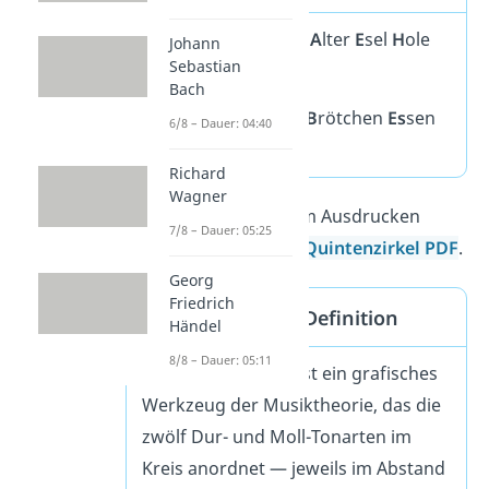
#-Tonarten:
G
eh
D
u
A
lter
E
sel
H
ole
Johann
Sebastian
Fis
ch
Bach
♭-Tonarten:
F
rische
B
rötchen
Es
sen
6/8 – Dauer: 04:40
As
se
Des
Ges
angs
Richard
Wagner
Den Quintenzirkel zum Ausdrucken
7/8 – Dauer: 05:25
findest du in unserer
Quintenzirkel PDF
.
Georg
Friedrich
Quintenzirkel — Definition
Händel
8/8 – Dauer: 05:11
Der
Quintenzirkel
ist ein grafisches
Werkzeug der Musiktheorie, das die
zwölf Dur- und Moll-Tonarten im
Kreis anordnet — jeweils im Abstand