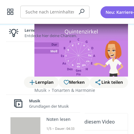
Suche
Neu: Karriere
Lernen lohnt sich!
Entdecke hier deine Chancen.
Lernplan
Merken
Link teilen
Musik
Tonarten & Harmonie
Quintenzirkel
Musik
Grundlagen der Musik
Noten lesen
Wichtige Inhalte in diesem Video
1/5 – Dauer: 04:33