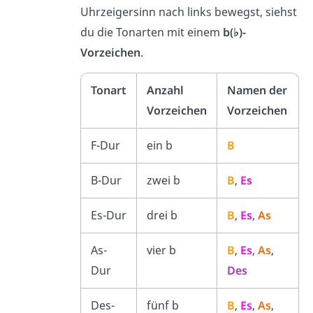
Uhrzeigersinn nach links bewegst, siehst
du die Tonarten mit einem
b(♭)-
Vorzeichen
.
Tonart
Anzahl
Namen der
Vorzeichen
Vorzeichen
F-Dur
ein b
B
B-Dur
zwei b
B
,
Es
Es-Dur
drei b
B
,
Es
,
As
As-
vier b
B
,
Es
,
As
,
Dur
Des
Des-
fünf b
B
,
Es
,
As
,