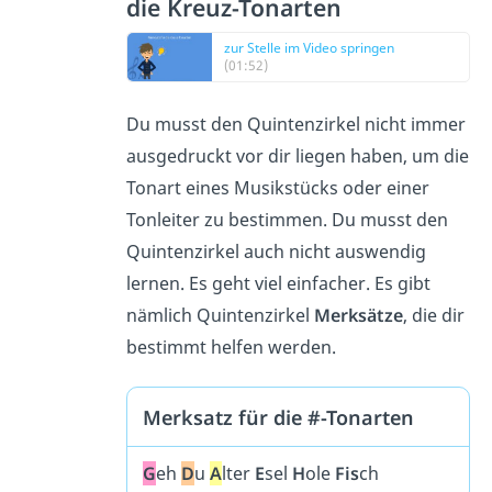
die Kreuz-Tonarten
zur Stelle im Video springen
(01:52)
Du musst den Quintenzirkel nicht immer
ausgedruckt vor dir liegen haben, um die
Tonart eines Musikstücks oder einer
Tonleiter zu bestimmen. Du musst den
Quintenzirkel auch nicht auswendig
lernen. Es geht viel einfacher. Es gibt
nämlich Quintenzirkel
Merksätze
, die dir
bestimmt helfen werden.
Merksatz für die #-Tonarten
G
eh
D
u
A
lter
E
sel
H
ole
Fis
ch