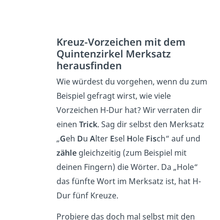
Kreuz-Vorzeichen mit dem
Quintenzirkel Merksatz
herausfinden
Wie würdest du vorgehen, wenn du zum
Beispiel gefragt wirst, wie viele
Vorzeichen H-Dur hat? Wir verraten dir
einen
Trick
. Sag dir selbst den Merksatz
„
G
eh
D
u
A
lter
E
sel
H
ole
Fis
ch“ auf und
zähle
gleichzeitig (zum Beispiel mit
deinen Fingern) die Wörter. Da „Hole“
das fünfte Wort im Merksatz ist, hat H-
Dur fünf Kreuze.
Probiere das doch mal selbst mit den