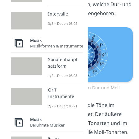
im Quintenzirkel sehen, welche Dur- und
Molltonarten zusammengehören.
Intervalle
3/3 – Dauer: 05:05
Musik
Musikformen & Instrumente
Sonatenhaupt
satzform
1/2 – Dauer: 05:08
Der Quintenzirkel in Dur und Moll
Orff
Instrumente
Im Quintenzirkel sind die Töne im
2/2 – Dauer: 05:21
kreisförmig angeordnet. Der äußere
Musik
Kreis zeigt dir die Dur-Tonarten und im
Berühmte Musiker
inneren Kreis stehen die Moll-Tonarten.
Franz