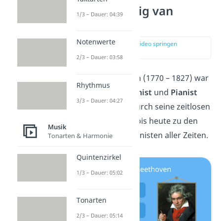
Wer war Ludwig van
1/3 – Dauer: 04:39
Beethoven?
Notenwerte
zur Stelle im Video springen
(00:20)
2/3 – Dauer: 03:58
Ludwig van Beethoven (1770 – 1827) war
Rhythmus
ein deutscher
Komponist
und
Pianist
3/3 – Dauer: 04:27
der Wiener Klassik. Durch seine zeitlosen
Musikstücke zählt er bis heute zu den
Musik
berühmtesten Komponisten aller Zeiten.
Tonarten & Harmonie
Quintenzirkel
1/3 – Dauer: 05:02
Tonarten
2/3 – Dauer: 05:14