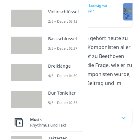
Wer war Ludwig van
Beethoven?
Violinschlüssel
(00:20)
2/5 – Dauer: 03:13
Ludwig van Beethoven gehört heute zu
Bassschlüssel
den weltweit größten Komponisten aller
3/5 – Dauer: 02:37
Zeiten. Einen Steckbrief zu Beethoven
und eine Antwort auf die Frage, wie er zu
Dreiklänge
einem der größten Komponisten wurde,
4/5 – Dauer: 04:30
erhältst du in diesem Beitrag und im
Video
.
Dur Tonleiter
5/5 – Dauer: 02:55
Inhaltsübersicht
Musik
Rhythmus und Takt
Taktarten