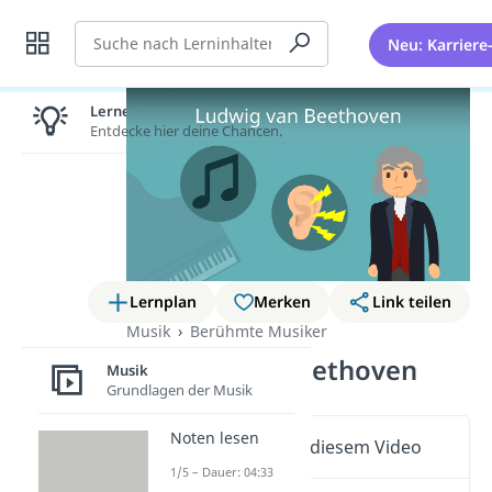
Suche
Neu: Karriere
Lernen lohnt sich!
Entdecke hier deine Chancen.
Lernplan
Merken
Link teilen
Musik
Berühmte Musiker
Ludwig van Beethoven
Musik
Grundlagen der Musik
Noten lesen
Wichtige Inhalte in diesem Video
1/5 – Dauer: 04:33