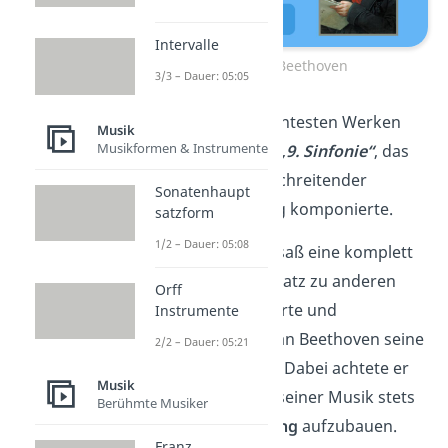
Intervalle
Ludwig van Beethoven
3/3 – Dauer: 05:05
Zu seinen wohl bekanntesten Werken
Musik
Musikformen & Instrumente
gehört das Spätwerk
„9. Sinfonie“
, das
Beethoven trotz fortschreitender
Sonatenhaupt
Taubheit
eigenständig komponierte.
satzform
1/2 – Dauer: 05:08
Beethovens Musik besaß eine komplett
eigene Art. Im Gegensatz zu anderen
Orff
Komponisten korrigierte und
Instrumente
verbesserte Ludwig van Beethoven seine
2/2 – Dauer: 05:21
Stücke immer wieder. Dabei achtete er
Musik
besonders darauf, in seiner Musik stets
Berühmte Musiker
musikalische Spannung
aufzubauen.
Franz