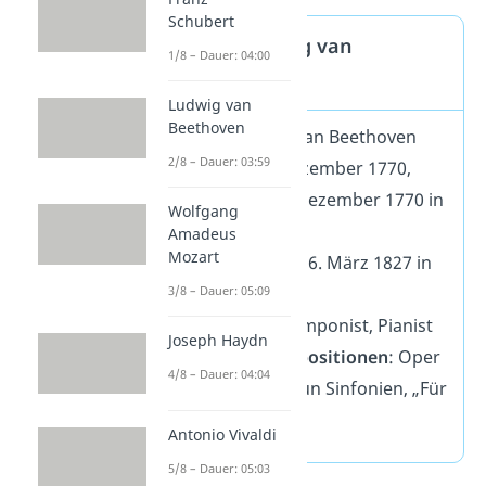
Schubert
Steckbrief Ludwig van
1/8 – Dauer: 04:00
Beethoven
Ludwig van
Beethoven
Name
: Ludwig van Beethoven
2/8 – Dauer: 03:59
geboren im
: Dezember 1770,
getauft am 17. Dezember 1770 in
Wolfgang
Bonn
Amadeus
Mozart
gestorben am
: 26. März 1827 in
Wien
3/8 – Dauer: 05:09
bekannt als
: Komponist, Pianist
Joseph Haydn
berühmte Kompositionen
: Oper
4/8 – Dauer: 04:04
„Fidelio“, die neun Sinfonien, „Für
Elise“
Antonio Vivaldi
5/8 – Dauer: 05:03