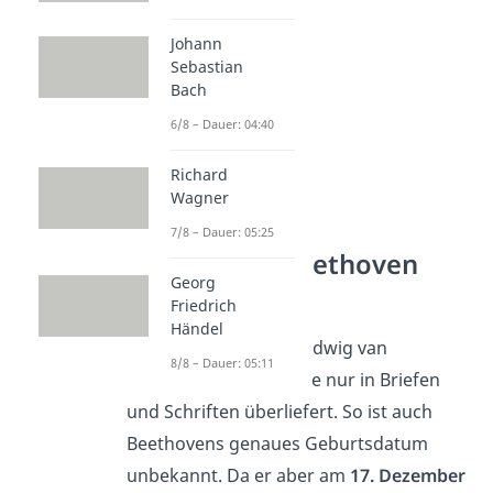
Johann
Sebastian
Bach
6/8 – Dauer: 04:40
Richard
Wagner
7/8 – Dauer: 05:25
Ludwig van Beethoven
Georg
Biografie
Friedrich
Händel
Der Lebenslauf von Ludwig van
8/8 – Dauer: 05:11
Beethoven ist bis heute nur in Briefen
und Schriften überliefert. So ist auch
Beethovens genaues Geburtsdatum
unbekannt. Da er aber am
17. Dezember