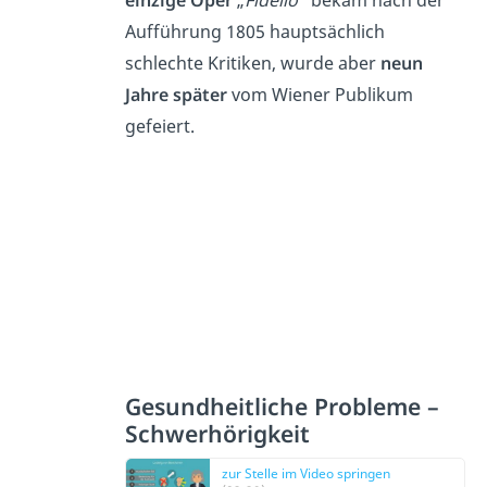
einzige Oper
„
Fidelio
“ bekam nach der
Aufführung 1805 hauptsächlich
schlechte Kritiken, wurde aber
neun
Jahre später
vom Wiener Publikum
gefeiert.
Gesundheitliche Probleme –
Schwerhörigkeit
zur Stelle im Video springen