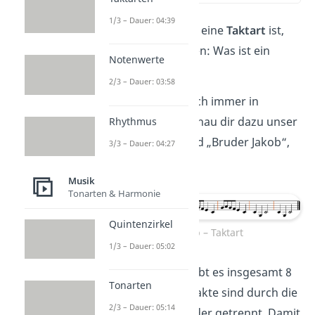
1/3 – Dauer: 04:39
Um zu verstehen, was eine
Taktart
ist,
musst du zuerst wissen: Was ist ein
Notenwerte
Takt
?
2/3 – Dauer: 03:58
Ein Musikstück teilt sich immer in
mehrere Takte auf. Schau dir dazu unser
Rhythmus
Notenbeispiel, das Lied „Bruder Jakob“,
3/3 – Dauer: 04:27
an.
Musik
Tonarten & Harmonie
Quintenzirkel
Bruder Jakob – Taktart
1/3 – Dauer: 05:02
In unserem Beispiel gibt es insgesamt 8
Tonarten
Takte. Die einzelnen Takte sind durch die
2/3 – Dauer: 05:14
Taktstriche
voneinander getrennt. Damit