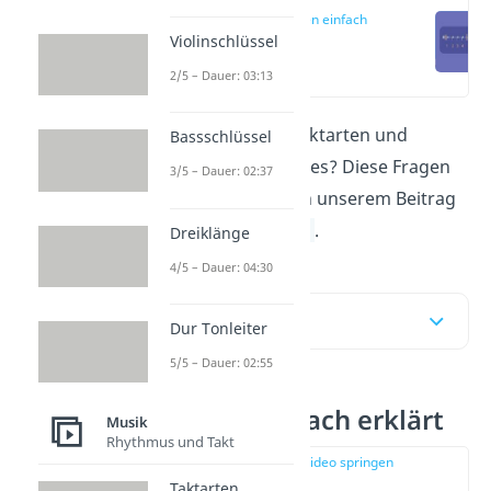
Taktarten einfach
erklärt
Violinschlüssel
(00:15)
2/5 – Dauer: 03:13
Was sind eigentlich Taktarten und
Bassschlüssel
welche Taktarten gibt es? Diese Fragen
3/5 – Dauer: 02:37
beantworten wir dir in unserem Beitrag
und in unserem
Video
.
Dreiklänge
4/5 – Dauer: 04:30
Inhaltsübersicht
Dur Tonleiter
5/5 – Dauer: 02:55
Taktarten einfach erklärt
Musik
Rhythmus und Takt
zur Stelle im Video springen
(00:15)
Taktarten