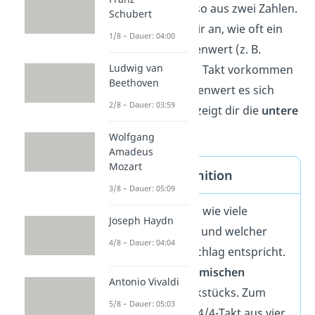
Die Taktart besteht also aus zwei Zahlen.
Schubert
Die
obere Zahl
zeigt dir an, wie oft ein
1/8 – Dauer: 04:00
ganz bestimmter Notenwert (z. B.
Ludwig van
Viertelnoten) in einem Takt vorkommen
Beethoven
darf. Um welchen Notenwert es sich
2/8 – Dauer: 03:59
dabei genau handelt, zeigt dir die
untere
Zahl
.
Wolfgang
Amadeus
Mozart
Taktarten — Definition
3/8 – Dauer: 05:09
Taktarten
geben an, wie viele
Joseph Haydn
Schläge
ein Takt hat und welcher
4/8 – Dauer: 04:04
Notenwert
einem Schlag entspricht.
Sie bilden den
rhythmischen
Antonio Vivaldi
Rahmen
eines Musikstücks. Zum
5/8 – Dauer: 05:03
Beispiel besteht ein 4/4-Takt aus vier