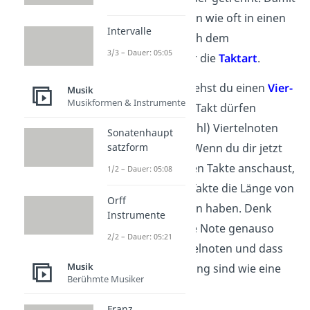
du weißt, welche Noten wie oft in einen
Intervalle
Takt passen, steht nach dem
3/3 – Dauer: 05:05
Notenschlüssel immer die
Taktart
.
In unserem Beispiel siehst du einen
Vier-
Musik
Musikformen & Instrumente
Viertel Takt
. In jedem Takt dürfen
nämlich vier (obere Zahl) Viertelnoten
Sonatenhaupt
(untere Zahl) stehen. Wenn du dir jetzt
satzform
die Länge der einzelnen Takte anschaust,
1/2 – Dauer: 05:08
fällt dir auf, dass alle Takte die Länge von
Orff
genau vier Viertelnoten haben. Denk
Instrumente
daran, dass eine halbe Note genauso
2/2 – Dauer: 05:21
lang ist wie zwei Viertelnoten und dass
Musik
zwei Achtelnoten so lang sind wie eine
Berühmte Musiker
Viertelnote.
Franz