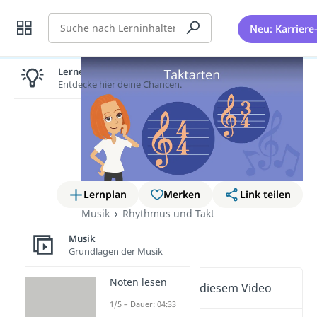
Suche
Neu: Karriere
Lernen lohnt sich!
Entdecke hier deine Chancen.
Lernplan
Merken
Link teilen
Musik
Rhythmus und Takt
Taktarten
Musik
Grundlagen der Musik
Noten lesen
Wichtige Inhalte in diesem Video
1/5 – Dauer: 04:33