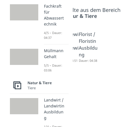
Fachkraft
Beliebte Inhalte aus dem Bereich
für
Natur & Tiere
Abwassert
echnik
4/5 – Dauer:
Tiermedi
Pferdewi
Florist /
04:37
zinische/
rt /
Floristin
r
Pferdewi
Ausbildu
Müllmann
Fachang
rtin
ng
Gehalt
estellte/r
Dauer: 03:51
Dauer: 04:38
5/5 – Dauer:
Dauer: 04:05
03:06
Natur & Tiere
Tiere
Landwirt /
Landwirtin
Ausbildun
g
1/4 – Dauer: