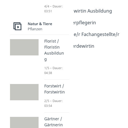
Tiere
4/4 – Dauer:
Landwirt / Landwirtin Ausbildung
03:51
Dauer: 03:42
Tierpfleger / Tierpflegerin
Natur & Tiere
Pflanzen
Dauer: 04:52
Tiermedizinische/r Fachangestellte/r
Dauer: 04:05
Florist /
Pferdewirt / Pferdewirtin
Floristin
Dauer: 03:51
Ausbildun
g
1/5 – Dauer:
04:38
Forstwirt /
Forstwirtin
2/5 – Dauer:
03:54
Gärtner /
Gärtnerin