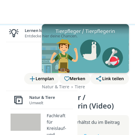
Lernen lohnt sich!
Entdecke hier deine Chancen.
Lernplan
Merken
Link teilen
Natur & Tiere
Tiere
Tierpfleger /
Natur & Tiere
Umwelt
Tierpflegerin (Video)
Fachkraft
Weitere Infos erhältst du im Beitrag
für
Kreislauf-
zum Video
und