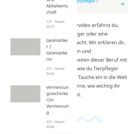
zum Beitrag: Tierpfleger /
Abfallwirts
Tierpflegerin
chaft
1/5 – Dauer:
In diesem Erklärvideo erfährst du,
03:27
was ein Tierpfleger oder eine
Geomatike
Tierpflegerin macht. Wir erklären dir,
r /
welche Aufgaben und
Geomatike
rin
Verantwortlichkeiten dieser Beruf mit
sich bringt und wie du Tierpfleger
2/5 – Dauer:
03:42
werden kannst. Tauche ein in die Welt
der Tiere und lerne, wie wichtig ihr
Vermessun
gstechnike
Wohlbefinden ist.
r/in
Vermessun
g
3/5 – Dauer:
03:45