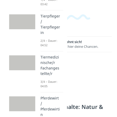
03:42
Tierpfleger
/
Tierpfleger
in
2/4 – Dauer:
Lernen lohnt sich!
04:52
Entdecke hier deine Chancen.
Tiermedizi
nische/r
Fachanges
tellte/r
3/4 – Dauer:
04:05
Pferdewirt
/
Weitere Inhalte: Natur &
Pferdewirti
Tiere
n