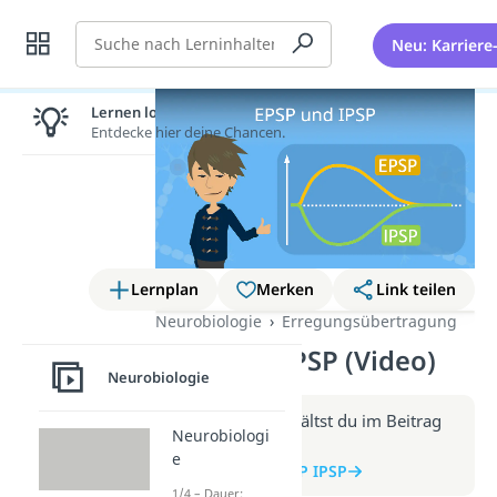
Suche
Neu: Karriere
Lernen lohnt sich!
Entdecke hier deine Chancen.
Lernplan
Merken
Link teilen
Neurobiologie
Erregungsübertragung
EPSP und IPSP (Video)
Neurobiologie
Weitere Infos erhältst du im Beitrag
Neurobiologi
zum Video
e
zum Beitrag: EPSP IPSP
1/4 – Dauer: