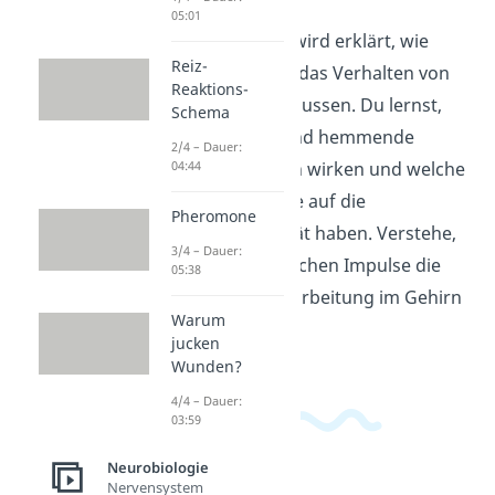
05:01
In diesem Video wird erklärt, wie
Reiz-
EPSPs und IPSPs das Verhalten von
Reaktions-
Neuronen beeinflussen. Du lernst,
Schema
wie erregende und hemmende
2/4 – Dauer:
04:44
Signale im Gehirn wirken und welche
Auswirkungen sie auf die
Pheromone
Nervenzellaktivität haben. Verstehe,
3/4 – Dauer:
wie diese elektrischen Impulse die
05:38
Informationsverarbeitung im Gehirn
Warum
beeinflussen!
jucken
Wunden?
4/4 – Dauer:
03:59
Neurobiologie
Nervensystem