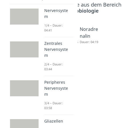
Beliebte Inhalte aus dem Bereich
Neurobiologie
Nervensyste
m
1/4 – Dauer:
Acetylch
Synapse
Noradre
04:41
olin
ngifte
nalin
Dauer: 04:06
Dauer: 04:55
Dauer: 04:19
Zentrales
Nervensyste
m
2/4 – Dauer:
03:44
Peripheres
Nervensyste
m
3/4 – Dauer:
03:58
Gliazellen