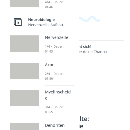
4/4 – Dauer:
04:46
Neurobiologie
Nervenzelle: Aufbau
Nervenzelle
Lernen lohnt sich!
1/4 – Dauer:
04:43
Entdecke hier deine Chancen.
Axon
2/4 – Dauer:
03:59
Myelinscheid
e
3/4 – Dauer:
03:55
Weitere Inhalte:
Neurobiologie
Dendriten