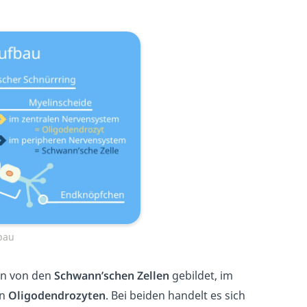
bau
en von den
Schwann’schen Zellen
gebildet, im
en
Oligodendrozyten
. Bei beiden handelt es sich