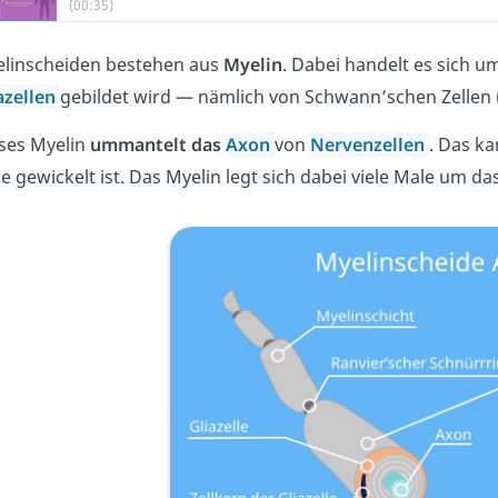
(00:35)
linscheiden bestehen aus
Myelin
. Dabei handelt es sich u
azellen
gebildet wird — nämlich von Schwann’schen Zellen 
ses Myelin
ummantelt das
Axon
von
Nervenzellen
. Das ka
le gewickelt ist. Das Myelin legt sich dabei viele Male um d