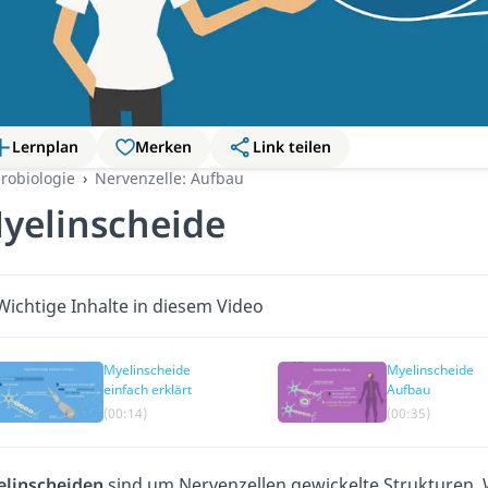
Lernplan
Merken
Link teilen
robiologie
Nervenzelle: Aufbau
yelinscheide
Wichtige Inhalte in diesem Video
Myelinscheide
Myelinscheide
einfach erklärt
Aufbau
(00:14)
(00:35)
linscheiden
sind um Nervenzellen gewickelte Strukturen. 