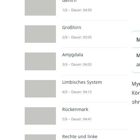
Gehirn
1/6 – Dauer: 04:50
Großhirn
2/6 – Dauer: 03:05
M
Amygdala
M
a
3/6 – Dauer: 04:03
Limbisches System
Mye
Kör
4/6 – Dauer: 04:13
ohn
Rückenmark
5/6 – Dauer: 04:41
Rechte und linke