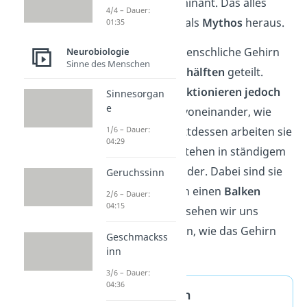
Gehirnhälfte dominant. Das alles
4/4 – Dauer:
stellt sich jedoch als
Mythos
heraus.
01:35
Es stimmt: Das menschliche Gehirn
Neurobiologie
Sinne des Menschen
ist in
zwei Gehirnhälften
geteilt.
Diese Hälften
funktionieren jedoch
Sinnesorgan
e
nicht so isoliert
voneinander, wie
1/6 – Dauer:
viele denken. Stattdessen arbeiten sie
04:29
zusammen und stehen in ständigem
Kontakt
miteinander. Dabei sind sie
Geruchssinn
in der Mitte durch einen
Balken
2/6 – Dauer:
04:15
verbunden. Aber sehen wir uns
einmal genauer an, wie das Gehirn
Geschmackss
funktioniert
.
inn
3/6 – Dauer:
04:36
Gehirnhälften