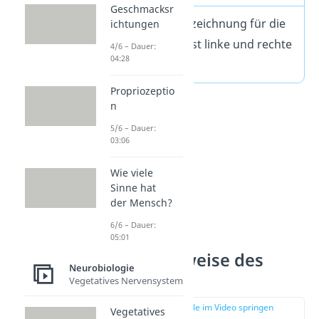
Geschmacksr
Eine andere Bezeichnung für die
ichtungen
Gehirnhälften ist linke und rechte
4/6 – Dauer:
04:28
„
Hemisphäre“
.
Propriozeptio
n
5/6 – Dauer:
03:06
Wie viele
Sinne hat
der Mensch?
6/6 – Dauer:
05:01
Funktionsweise des
Neurobiologie
Gehirns
Vegetatives Nervensystem
zur Stelle im Video springen
Vegetatives
(01:32)