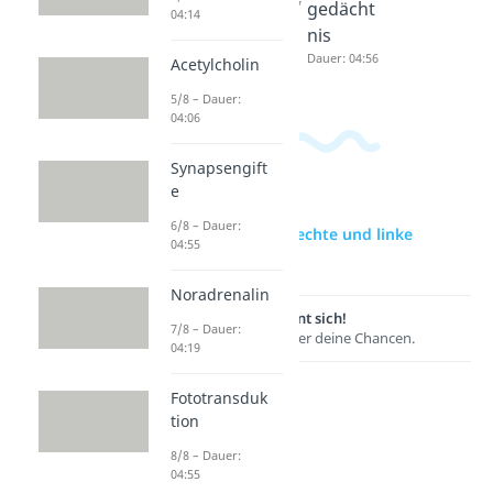
Dauer: 04:27
gedächt
04:14
nis
Dauer: 04:56
Acetylcholin
5/8 – Dauer:
04:06
Synapsengift
e
6/8 – Dauer:
zur Videoseite: Rechte und linke
04:55
Gehirnhälfte
Noradrenalin
Lernen lohnt sich!
7/8 – Dauer:
Entdecke hier deine Chancen.
04:19
Fototransduk
tion
8/8 – Dauer:
04:55