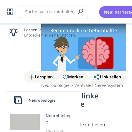
Suche
Neu: Karriere
Lernen lohnt sich!
Entdecke hier deine Chancen.
Lernplan
Merken
Link teilen
Neurobiologie
Zentrales Nervensystem
Rechte und linke
Neurobiologie
Gehirnhälfte
Neurobiologi
e
Wichtige Inhalte in diesem
Video
1/4 – Dauer: