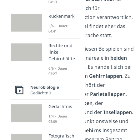
04:13
dabei hauptsächlich für
Rückenmark
die Sprachproduktion verantwortlich.
Im
Wernicke-Areal
findet eher das
5/6 – Dauer:
04:41
Verstehen von Sprache statt.
Rechte und
Abgesehen von diesen Beispielen sind
linke
die meisten Gehirnareale in
beiden
Gehirnhälfte
Hälften
zu finden. Es handelt sich bei
6/6 – Dauer:
03:27
diesen Arealen um
Gehirnlappen
. Zu
diesen Lappen gehört der
Neurobiologie
Gedächtnis
Frontallappen
, der
Parietallappen
,
der
Temporallappen
, der
Gedächtnis
Occipitallappen
und der
Insellappen
.
1/4 – Dauer:
Mehr über ihre Funktionsweise und
05:09
den Aufbau des
Gehirns
insgesamt
Fotografisch
zeigen wir dir in unserem Beitrag