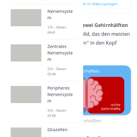
zur Stelle im Video springen
(00:11)
Nervensyste
m
Die Aufteilung in
zwei Gehirnhälften
1/4 – Dauer:
04:41
ist ein typisches Bild, das den meisten
beim Wort „Gehirn“ in den Kopf
Zentrales
kommt.
Nervensyste
m
2/4 – Dauer:
03:44
Peripheres
Nervensyste
m
3/4 – Dauer:
03:58
Gehirnhälften
Gliazellen