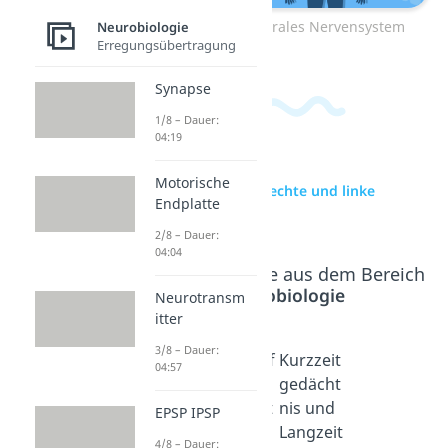
Zum Video: Zentrales Nervensystem
Neurobiologie
Erregungsübertragung
Synapse
1/8 – Dauer:
04:19
Motorische
zur Videoseite: Rechte und linke
Endplatte
Gehirnhälfte
2/8 – Dauer:
04:04
Beliebte Inhalte aus dem Bereich
Neurobiologie
Neurotransm
itter
3/8 – Dauer:
Gedächt
Fotograf
Kurzzeit
04:57
nis
isches
gedächt
Dauer: 05:09
Gedächt
nis und
EPSP IPSP
nis
Langzeit
4/8 – Dauer: