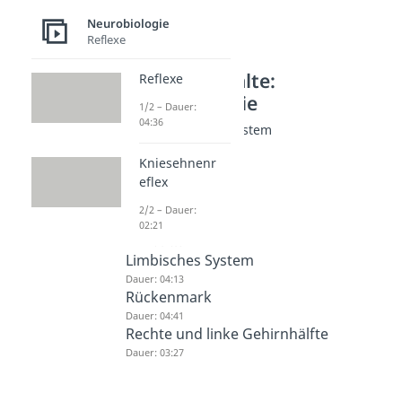
Neurobiologie
Reflexe
Weitere Inhalte:
Reflexe
Neurobiologie
1/2 – Dauer:
04:36
Zentrales Nervensystem
Gehirn
Kniesehnenr
Dauer: 04:50
eflex
Großhirn
Dauer: 03:05
2/2 – Dauer:
Amygdala
02:21
Dauer: 04:03
Limbisches System
Dauer: 04:13
Rückenmark
Dauer: 04:41
Rechte und linke Gehirnhälfte
Dauer: 03:27