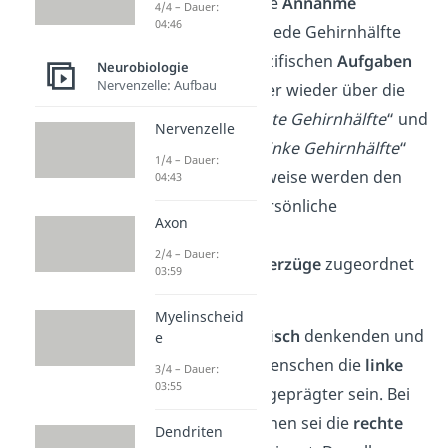
Dabei hält sich die
Annahme
4/4 – Dauer:
04:46
hartnäckig, dass jede Gehirnhälfte
ihre eigenen spezifischen
Aufgaben
Neurobiologie
Nervenzelle: Aufbau
hat. Es wird immer wieder über die
„
emotionale rechte Gehirnhälfte
“ und
Nervenzelle
die „
analytische linke Gehirnhälfte
“
1/4 – Dauer:
gesprochen. Teilweise werden den
04:43
Hälften sogar persönliche
Axon
Denkweisen und
2/4 – Dauer:
einzelne
Charakterzüge
zugeordnet
03:59
und so erklärt.
Myelinscheid
So soll bei
analytisch
denkenden und
e
berechnenden Menschen die
linke
3/4 – Dauer:
03:55
Gehirnhälfte ausgeprägter sein. Bei
kreativen
Menschen sei die
rechte
Dendriten