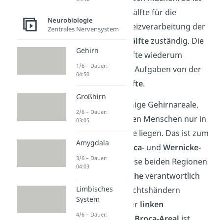
die
linke
Gehirnhälfte für die
Neurobiologie
Steuerung und Reizverarbeitung der
Zentrales Nervensystem
rechten
Körperhälfte
zuständig. Die
Gehirn
rechte
Gehirnhälfte wiederum
1/6 – Dauer:
übernimmt diese Aufgaben von der
04:50
linken
Körperhälfte
.
Großhirn
Es gibt zudem einige Gehirnareale,
2/6 – Dauer:
die bei den meisten Menschen nur in
03:05
einer Gehirnhälfte liegen. Das ist zum
Amygdala
Beispiel beim
Broca-
und
Wernicke-
3/6 – Dauer:
Areal
der Fall. Diese beiden Regionen
04:03
sind für die
Sprache
verantwortlich
Limbisches
und liegen bei Rechtshändern
System
größtenteils in der
linken
4/6 – Dauer:
Hemisphäre. Das
Broca-Areal
ist