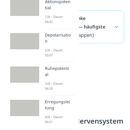
Aktionspoten
tial
1/8 – Dauer:
Rechte und linke
04:42
Gehirnhälfte — häufigste
Fragen
(ausklappen)
Depolarisatio
n
2/8 – Dauer:
03:07
Ruhepotenti
al
3/8 – Dauer:
04:20
Erregungslei
tung
4/8 – Dauer:
Zentrales Nervensystem
04:21