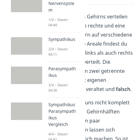
Nervensyste
m
Die Aufgaben des Gehirns verteilen
1/4 – Dauer:
sich nicht auf eine rechte und eine
04:44
linke Seite, sondern auf verschiedene
Sympathikus
Areale
. Und diese Areale findest du
2/4 – Dauer:
meistens sowohl links als auch rechts
04:11
über das Gehirn verteilt. Die
Parasympath
Unterscheidung in zwei getrennte
ikus
Gehirnhälften mit eigenen
3/4 – Dauer:
Aufgaben ist also veraltet und
falsch
.
04:30
Aber wir müssen uns nicht komplett
Sympathikus
vom Bild der zwei Gehirnhälften
Parasympath
ikus
verabschieden. Ein paar
Vergleich
Unterscheidungen lassen sich
4/4 – Dauer:
nämlich immer noch machen. So ist
04:42