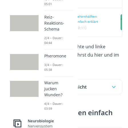
05:01
Gehirnhälften
Reiz-
einfach erklärt
Reaktions-
(00:11)
Schema
2/4 – Dauer:
04:44
Alles über die rechte und linke
Gehirnhälfte erfährst du hier und im
Pheromone
Video
!
3/4 – Dauer:
05:38
Warum
Inhaltsübersicht
jucken
Wunden?
4/4 – Dauer:
03:59
Gehirnhälften einfach
erklärt
Neurobiologie
Nervensystem