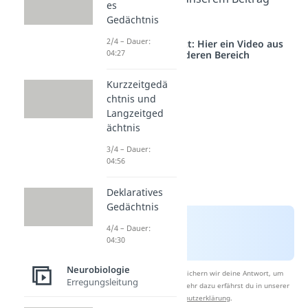
es
über das
Gehirn
.
Gedächtnis
2/4 – Dauer:
Studyflix vernetzt: Hier ein Video aus
04:27
einem anderen Bereich
Kurzzeitgedä
chtnis und
Langzeitged
ächtnis
3/4 – Dauer:
04:56
Deklaratives
Gedächtnis
4/4 – Dauer:
04:30
Neurobiologie
Nach Beantwortung speichern wir deine Antwort, um
Erregungsleitung
Studyflix zu verbessern. Mehr dazu erfährst du in unserer
Datenschutzerklärung
.