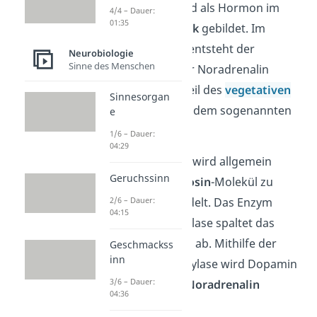
Noradrenalin wird als Hormon im
4/4 – Dauer:
01:35
Nebennierenmark
gebildet. Im
Gegensatz dazu entsteht der
Neurobiologie
Sinne des Menschen
Neurotransmitter Noradrenalin
direkt in einem Teil des
vegetativen
Sinnesorgan
Nervensystems
, dem sogenannten
e
Sympathikus
.
1/6 – Dauer:
04:29
Bei der
Synthese
wird allgemein
Geruchssinn
zunächst ein
Tyrosin
-Molekül zu
2/6 – Dauer:
DOPA
umgewandelt. Das Enzym
04:15
DOPA-Decarboxylase spaltet das
dann in
Dopamin
ab. Mithilfe der
Geschmackss
inn
Dopamin-Hydroxylase wird Dopamin
3/6 – Dauer:
anschließend in
Noradrenalin
04:36
umgewandelt.