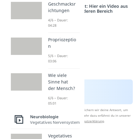
Geschmacksr
Studyflix vernetzt: Hier ein Video aus
ichtungen
einem anderen Bereich
4/6 – Dauer:
04:28
Propriozeptio
n
5/6 – Dauer:
03:06
Wie viele
Sinne hat
der Mensch?
6/6 – Dauer:
05:01
Nach Beantwortung speichern wir deine Antwort, um
Studyflix zu verbessern. Mehr dazu erfährst du in unserer
Neurobiologie
Datenschutzerklärung
.
Vegetatives Nervensystem
Vegetatives