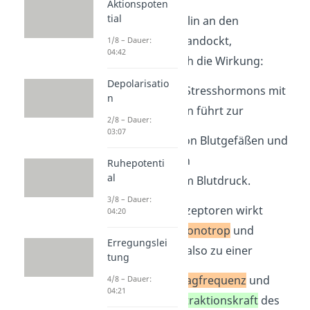
Aktionspoten
tial
Wenn Noradrenalin an den
Adrenozeptoren andockt,
1/8 – Dauer:
04:42
unterscheidet sich die Wirkung:
Depolarisatio
Der Kontakt des Stresshormons mit
n
α-Adrenozeptoren führt zur
2/8 – Dauer:
03:07
Verengung von Blutgefäßen und
infolgedessen
Ruhepotenti
al
zu steigendem Blutdruck.
3/8 – Dauer:
An den β-Adrenozeptoren wirkt
04:20
Noradrenalin
chronotrop
und
Erregungslei
inotrop
. Es führt also zu einer
tung
höheren Schlagfrequenz
und
4/8 – Dauer:
04:21
höheren Kontraktionskraft
des