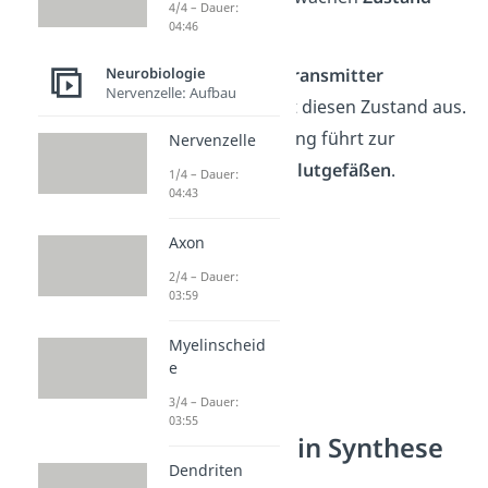
4/4 – Dauer:
hervor.
04:46
Auch der
Neurotransmitter
Neurobiologie
Nervenzelle: Aufbau
Noradrenalin löst diesen Zustand aus.
Seine Ausschüttung führt zur
Nervenzelle
Verengung von Blutgefäßen
.
1/4 – Dauer:
04:43
Axon
2/4 – Dauer:
03:59
Myelinscheid
e
3/4 – Dauer:
03:55
Noradrenalin Synthese
Dendriten