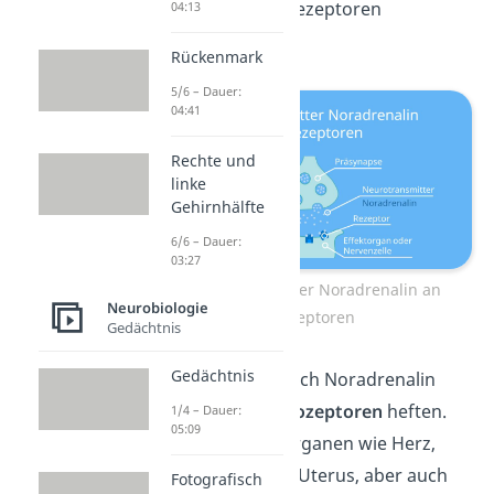
kann er an den Rezeptoren
04:13
andocken.
Rückenmark
5/6 – Dauer:
04:41
Rechte und
linke
Gehirnhälfte
6/6 – Dauer:
03:27
Neurotransmitter Noradrenalin an
Neurobiologie
Rezeptoren
Gedächtnis
Gedächtnis
Prinzipiell kann sich Noradrenalin
auch an
β-Adrenozeptoren
heften.
1/4 – Dauer:
05:09
Diese sitzen in Organen wie Herz,
Niere, Darm und Uterus, aber auch
Fotografisch