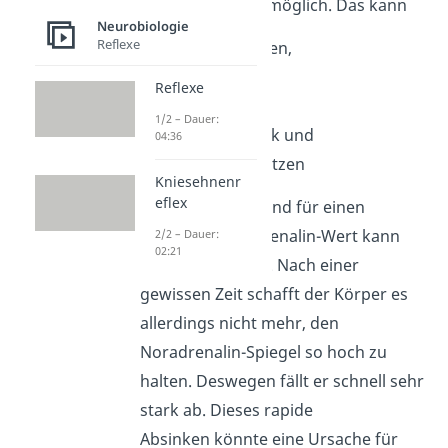
Noradrenalin ist möglich. Das kann
Neurobiologie
Reflexe
Kopfschmerzen,
Unruhe,
Reflexe
Herzklopfen,
1/2 – Dauer:
Bluthochdruck und
04:36
starkes Schwitzen
Kniesehnenr
eflex
auslösen. Ein Grund für einen
erhöhten Noradrenalin-Wert kann
2/2 – Dauer:
02:21
Dauerstress
sein. Nach einer
gewissen Zeit schafft der Körper es
allerdings nicht mehr, den
Noradrenalin-Spiegel so hoch zu
halten. Deswegen fällt er schnell sehr
stark ab. Dieses rapide
Absinken könnte eine Ursache für