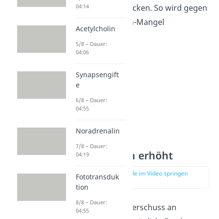
04:14
Rezeptoren andocken. So wird gegen
den Noradrenalin-Mangel
Acetylcholin
vorgegangen.
5/8 – Dauer:
04:06
Synapsengift
e
6/8 – Dauer:
04:55
Noradrenalin
7/8 – Dauer:
Noradrenalin erhöht
04:19
zur Stelle im Video springen
Fototransduk
(03:19)
tion
8/8 – Dauer:
Aber auch ein Überschuss an
04:55