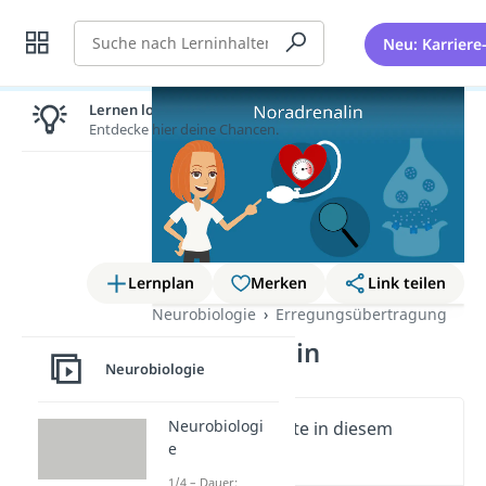
Suche
Neu: Karriere
Lernen lohnt sich!
Entdecke hier deine Chancen.
Lernplan
Merken
Link teilen
Neurobiologie
Erregungsübertragung
Noradrenalin
Neurobiologie
Neurobiologi
Wichtige Inhalte in diesem
e
Video
1/4 – Dauer: