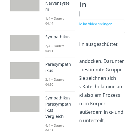
Noradrenalin
Nervensyste
m
Freisetzung
1/4 – Dauer:
04:44
zur Stelle im Video springen
(00:46)
Sympathikus
Wenn Noradrenalin ausgeschüttet
2/4 – Dauer:
04:11
wird, kann es an
Adrenozeptoren
andocken. Darunter
Parasympath
verstehst du eine bestimmte Gruppe
ikus
von
Rezeptoren
.
Sie zeichnen sich
3/4 – Dauer:
04:30
dadurch aus, dass Katecholamine an
sie binden. Sie sind also am Prozess
Sympathikus
der Stressreaktion im Körper
Parasympath
ikus
beteiligt. Sie sind außerdem in α- und
Vergleich
β-Adrenozeptoren unterteilt.
4/4 – Dauer:
04:42