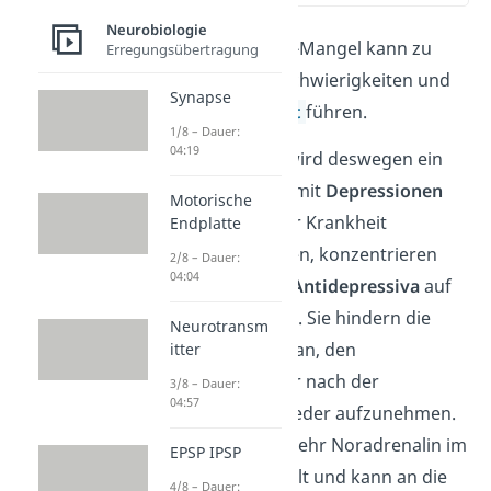
Neurobiologie
Ein Noradrenalin-Mangel kann zu
Erregungsübertragung
Konzentrationsschwierigkeiten und
Synapse
Antriebslosigkeit
führen.
1/8 – Dauer:
04:19
Unter anderem wird deswegen ein
Zusammenhang mit
Depressionen
Motorische
vermutet. Um der Krankheit
Endplatte
entgegenzuwirken, konzentrieren
2/8 – Dauer:
04:04
sich die meisten
Antidepressiva
auf
das Noradrenalin. Sie hindern die
Neurotransm
Nervenzellen daran, den
itter
Neurotransmitter nach der
3/8 – Dauer:
04:57
Ausschüttung wieder aufzunehmen.
Dadurch bleibt mehr Noradrenalin im
EPSP IPSP
synaptischen Spalt und kann an die
4/8 – Dauer: