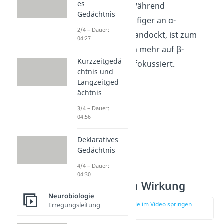
es
im Fettgewebe. Während
Gedächtnis
Noradrenalin häufiger an α-
2/4 – Dauer:
Adrenozeptoren andockt, ist zum
04:27
Beispiel Adrenalin mehr auf β-
Kurzzeitgedä
Adrenozeptoren fokussiert.
chtnis und
Langzeitged
ächtnis
3/4 – Dauer:
04:56
Deklaratives
Gedächtnis
4/4 – Dauer:
04:30
Noradrenalin Wirkung
Neurobiologie
zur Stelle im Video springen
Erregungsleitung
(02:10)