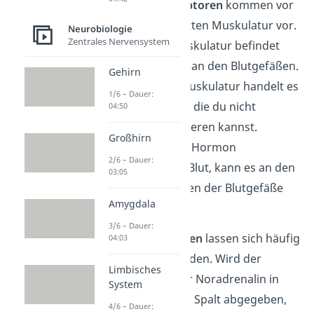
Die
α
-Adrenozeptoren
kommen vor
1
allem auf der glatten Muskulatur vor.
Neurobiologie
Zentrales Nervensystem
Diese Art der Muskulatur befindet
sich zum Beispiel an den Blutgefäßen.
Gehirn
Bei der glatten Muskulatur handelt es
1/6 – Dauer:
sich um Muskeln, die du nicht
04:50
bewusst kontrollieren kannst.
Großhirn
Befindet sich das Hormon
2/6 – Dauer:
Noradrenalin im Blut, kann es an den
03:05
α
-Adrenozeptoren der Blutgefäße
1
Amygdala
andocken.
3/6 – Dauer:
α
-Adrenozeptoren
lassen sich häufig
04:03
2
auf Neuronen finden. Wird der
Limbisches
Neurotransmitter Noradrenalin in
System
den synaptischen Spalt abgegeben,
4/6 – Dauer: