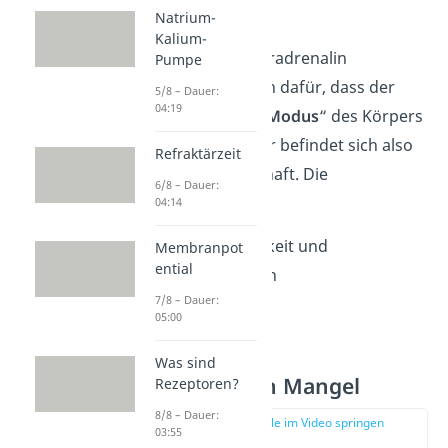
Herzen.
Natrium-
Kalium-
Insgesamt ist Noradrenalin
Pumpe
mitverantwortlich dafür, dass der
5/8 – Dauer:
04:19
„
Fight-or-Flight-Modus
“ des Körpers
ausgelöst wird, er befindet sich also
Refraktärzeit
in Alarmbereitschaft. Die
6/8 – Dauer:
04:14
Wachheit,
Aufmerksamkeit und
Membranpot
ential
Konzentration
7/8 – Dauer:
wird erhöht.
05:00
Was sind
Noradrenalin Mangel
Rezeptoren?
8/8 – Dauer:
zur Stelle im Video springen
03:55
(02:51)