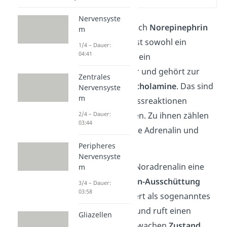
(00:12)
Nervensyste
Noradrenalin
(auch
Norepinephrin
m
oder
Arterenol)
ist sowohl ein
1/4 – Dauer:
04:41
Hormon als auch ein
Neurotransmitter und gehört zur
Zentrales
Gruppe der
Katecholamine
. Das sind
Nervensyste
m
Stoffe, die in Stressreaktionen
2/4 – Dauer:
freigesetzt werden. Zu ihnen zählen
03:44
auch die Hormone Adrenalin und
Dopamin.
Peripheres
Nervensyste
Als Hormon löst Noradrenalin eine
m
erhöhte
Adrenalin-Ausschüttung
3/4 – Dauer:
03:58
aus. Es funktioniert als sogenanntes
„Stresshormon“ und ruft einen
Gliazellen
alarmierten
und wachen
Zustand