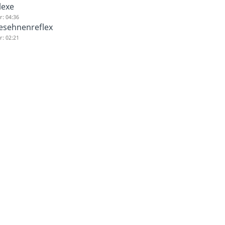
lexe
: 04:36
esehnenreflex
: 02:21