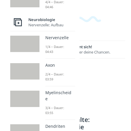
4/4 – Dauer:
04:46
Neurobiologie
Nervenzelle: Aufbau
Nervenzelle
Lernen lohnt sich!
1/4 – Dauer:
04:43
Entdecke hier deine Chancen.
Axon
2/4 – Dauer:
03:59
Myelinscheid
e
3/4 – Dauer:
03:55
Weitere Inhalte:
Neurobiologie
Dendriten