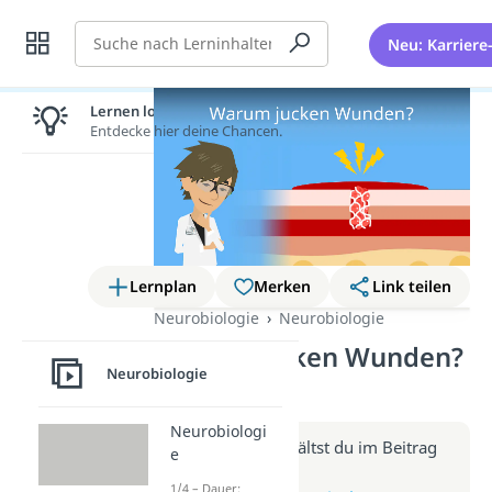
Suche
Neu: Karriere
Lernen lohnt sich!
Entdecke hier deine Chancen.
Lernplan
Merken
Link teilen
Neurobiologie
Neurobiologie
Warum jucken Wunden?
Neurobiologie
(Video)
Neurobiologi
Weitere Infos erhältst du im Beitrag
e
zum Video
1/4 – Dauer: