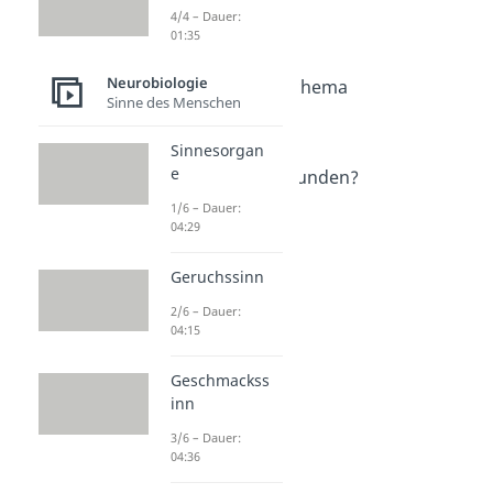
Neurobiologie
4/4 – Dauer:
01:35
Neurobiologie
Dauer: 05:01
Neurobiologie
Reiz-Reaktions-Schema
Sinne des Menschen
Dauer: 04:44
Pheromone
Sinnesorgan
Dauer: 05:38
e
Warum jucken Wunden?
Dauer: 03:59
1/6 – Dauer:
04:29
Geruchssinn
2/6 – Dauer:
04:15
Geschmackss
inn
3/6 – Dauer:
04:36