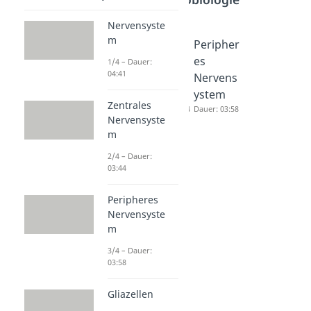
Nervensyste
m
Nervens
Zentrale
Peripher
ystem
s
es
1/4 – Dauer:
04:41
Dauer: 04:41
Nervens
Nervens
ystem
ystem
Zentrales
Dauer: 03:44
Dauer: 03:58
Nervensyste
m
2/4 – Dauer:
03:44
Peripheres
Nervensyste
m
3/4 – Dauer:
03:58
Gliazellen