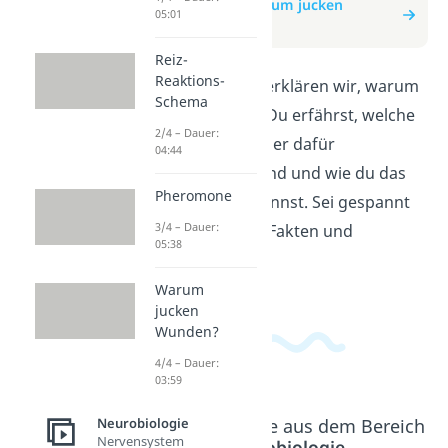
zum Beitrag: Warum jucken
05:01
Wunden?
Reiz-
Reaktions-
In diesem Video erklären wir, warum
Schema
Wunden jucken. Du erfährst, welche
2/4 – Dauer:
Prozesse im Körper dafür
04:44
verantwortlich sind und wie du das
Pheromone
Jucken lindern kannst. Sei gespannt
3/4 – Dauer:
auf interessante Fakten und
05:38
praktische Tipps!
Warum
jucken
Wunden?
4/4 – Dauer:
03:59
Neurobiologie
Beliebte Inhalte aus dem Bereich
Nervensystem
Neurobiologie