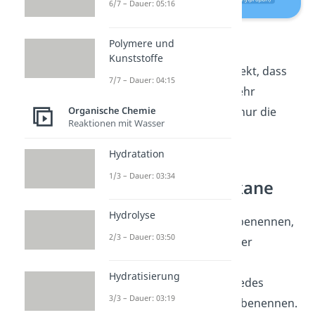
6/7 – Dauer: 05:16
Isomere Alkane
Polymere und
Kunststoffe
Du erkennst hier auch direkt, dass
7/7 – Dauer: 04:15
die Strukturformel viel mehr
Organische Chemie
Informationen bietet, als nur die
Reaktionen mit Wasser
Summenformel C
H
.
4
10
Hydratation
1/3 – Dauer: 03:34
Nomenklatur Alkane
Hydrolyse
Um Alkane einheitlich zu benennen,
2/3 – Dauer: 03:50
gibt es feste Regeln. Mit der
sogenannten
IUPAC-
Hydratisierung
Nomenklatur
kannst du jedes
3/3 – Dauer: 03:19
beliebige Alkan eindeutig benennen.