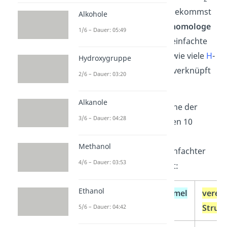
Gruppen hinzufügst. Du bekommst
Alkohole
dadurch die sogenannte
homologe
1/6 – Dauer: 05:49
Reihe der Alkane
. Die vereinfachte
Strukturformel
zeigt dir, wie viele
H
-
Hydroxygruppe
Atome mit einem
C
-Atom verknüpft
2/6 – Dauer: 03:20
sind.
Alkanole
In unserer
Tabelle
zur Reihe der
3/6 – Dauer: 04:28
Alkane haben wir die ersten 10
unverzweigten Alkane mit
Methanol
Summenformel
und vereinfachter
4/6 – Dauer: 03:53
Strukturformel
aufgelistet:
Ethanol
Name
Summenformel
verei
Struk
5/6 – Dauer: 04:42