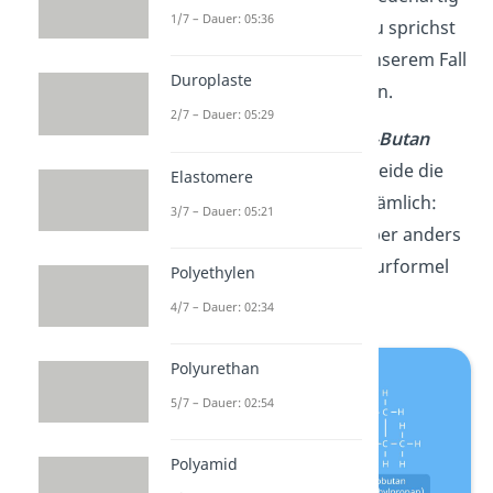
1/7 – Dauer: 05:36
miteinander verknüpft. Du sprichst
dann von
Isomeren.
In unserem Fall
Duroplaste
von Konstitutionsisomeren.
2/7 – Dauer: 05:29
Beispiel:
n-Butan
und
iso-Butan
(isomeres Butan) haben beide die
Elastomere
gleiche Summenformel, nämlich:
3/7 – Dauer: 05:21
C
H
Ihr Aufbau, sieht aber anders
4
10.
aus, was du an der Strukturformel
Polyethylen
erkennen kannst:
4/7 – Dauer: 02:34
Polyurethan
5/7 – Dauer: 02:54
Polyamid