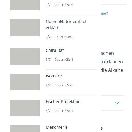
1/7 – Dauer: 05:02
Was sind Alkane?
Nomenklatur einfach
(00:13)
erklärt
2/7 – Dauer: 04:48
Alkane
sind eine wichtige
Chiralität
Stoffgruppe in der organischen
3/7 – Dauer: 05:41
Chemie. Hier und im
Video
erklären
wir dir alles, was du über die Alkane
Isomere
wissen musst!
4/7 – Dauer: 05:22
Fischer Projektion
Inhaltsübersicht
5/7 – Dauer: 05:14
Mesomerie
Was sind Alkane?