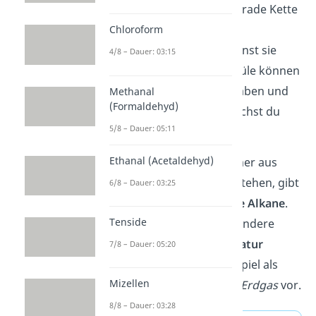
Es gibt Alkane, die eine gerade Kette
an Molekülen bilden, also
Chloroform
unverzweigt
sind. Du nennst sie
4/8 – Dauer: 03:15
auch
n-Alkane
. Die Moleküle können
aber auch Seitenketten haben und
Methanal
(Formaldehyd)
verzweigt
sein. Dann sprichst du
5/8 – Dauer: 05:11
von
i-Alkanen
.
Ethanal (Acetaldehyd)
Obwohl die Moleküle immer aus
denselben Elementen bestehen, gibt
6/8 – Dauer: 03:25
es sehr viele
verschiedene Alkane
.
Tenside
Manche sind gasförmig, andere
flüssig oder fest. In der
Natur
7/8 – Dauer: 05:20
kommen Alkane zum Beispiel als
Mizellen
Bestandteile in
Erdöl
und
Erdgas
vor.
8/8 – Dauer: 03:28