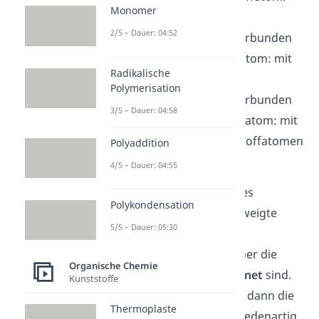
Monomer
mit zwei weiteren
2/5 – Dauer: 04:52
Kohlenstoffatomen verbunden
tertiäres
Kohlenstoffatom: mit
Radikalische
drei weiteren
Polymerisation
Kohlenstoffatomen verbunden
3/5 – Dauer: 04:58
quartäres
Kohlenstoffatom: mit
vier weiteren Kohlenstoffatomen
Polyaddition
verbunden
4/5 – Dauer: 04:55
Bei Verzweigungen kann es
Polykondensation
passieren, dass zwei verzweigte
5/5 – Dauer: 05:30
Alkane zwar die
gleiche
Summenformel
haben, aber die
Organische Chemie
Moleküle
anders angeordnet
sind.
Kunststoffe
Genauer gesagt, sind hier dann die
Thermoplaste
Kohlenstoffatome verschiedenartig