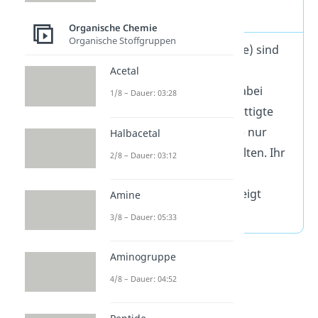
Alkane Definition
Organische Chemie
Organische Stoffgruppen
Alkane (früher: Paraffine) sind
eine Stoffgruppe in der
Acetal
organischen Chemie. Dabei
1/8 – Dauer: 03:28
handelt es sich um gesättigte
Kohlenwasserstoffe, die nur
Halbacetal
Einfachbildungen enthalten. Ihr
2/8 – Dauer: 03:12
Aufbau kann grob in
unverzweigt und verzweigt
Amine
unterteilt werden.
3/8 – Dauer: 05:33
Aminogruppe
4/8 – Dauer: 04:52