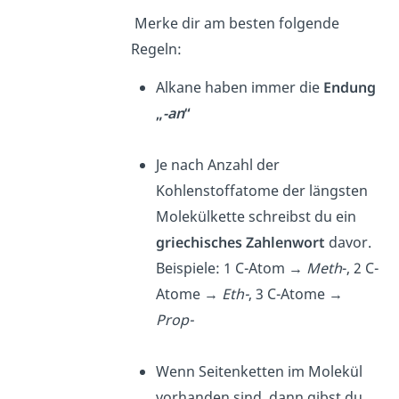
Merke dir am besten folgende
Regeln:
Alkane haben immer die
Endung
„
-an
“
Je nach Anzahl der
Kohlenstoffatome der längsten
Molekülkette schreibst du ein
griechisches Zahlenwort
davor.
Beispiele: 1 C-Atom →
Meth
-, 2 C-
Atome →
Eth-
, 3 C-Atome →
Prop-
Wenn Seitenketten im Molekül
vorhanden sind, dann gibst du