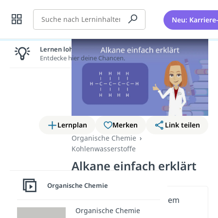
Suche
Neu: Karriere
Lernen lohnt sich!
Entdecke hier deine Chancen.
Lernplan
Merken
Link teilen
Organische Chemie
Kohlenwasserstoffe
Alkane einfach erklärt
Organische Chemie
Wichtige Inhalte in diesem
Organische Chemie
Video