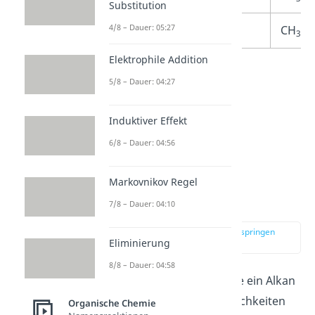
Substitution
4/8 – Dauer: 05:27
Decan
C
H
CH
-(
10
22
3
Elektrophile Addition
5/8 – Dauer: 04:27
Induktiver Effekt
6/8 – Dauer: 04:56
Markovnikov Regel
Verzweigte Alkane
7/8 – Dauer: 04:10
zur Stelle im Video springen
Eliminierung
(02:45)
8/8 – Dauer: 04:58
Je mehr Kohlenstoffatome ein Alkan
besitzt, desto mehr Möglichkeiten
Organische Chemie