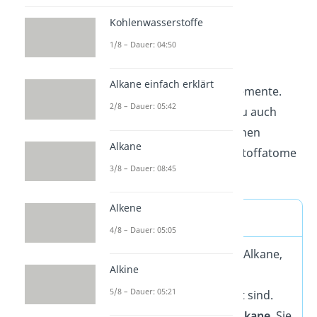
Alkane
Kohlenwasserstoffe
1/8 – Dauer: 04:50
Übrigens:
Bei den
Einfachverbindungen
Alkane einfach erklärt
verschmelzen
die zwei Elemente.
2/8 – Dauer: 05:42
Diesen Vorgang nennst du auch
Hybridisierung
.
Bei Alkanen
Alkane
hybridisieren alle Kohlenstoffatome
3/8 – Dauer: 08:45
3
im Molekül
sp
.
Alkene
Cycloalkane
4/8 – Dauer: 05:05
Es gibt auch besondere Alkane,
Alkine
die ringförmig statt
5/8 – Dauer: 05:21
kettenförmig aufgebaut sind.
Diese nennst du
Cycloalkane
. Sie