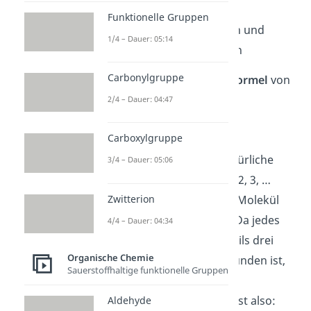
Funktionelle Gruppen
C
–
C
-Einfachbindungen und
1/4 – Dauer: 05:14
C
–
H
-Einfachbindungen
Carbonylgruppe
Die
allgemeine
Summenformel
von
Alkanen lautet deshalb:
2/4 – Dauer: 04:47
C
H
n
2n
+2
Carboxylgruppe
Dabei ist n eine ganze natürliche
3/4 – Dauer: 05:06
Zahl wie beispielsweise 1, 2, 3, …
Zwitterion
Angenommen, das Alkan-Molekül
hat
2 Kohlenstoffatome
. Da jedes
4/4 – Dauer: 04:34
Kohlenstoffatom mit jeweils drei
Organische Chemie
Wasserstoffatomen verbunden ist,
Sauerstoffhaltige funktionelle Gruppen
gibt es insgesamt
6
Wasserstoffatome
. Du hast also:
Aldehyde