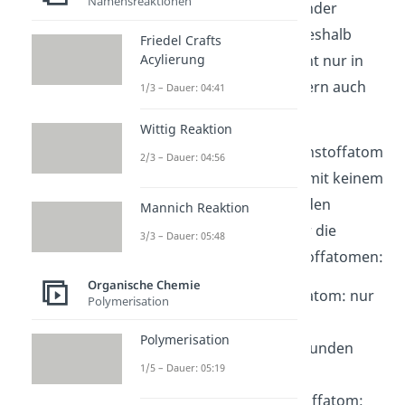
Namensreaktionen
gibt es, wie diese miteinander
verknüpft sein können. Deshalb
Friedel Crafts
Acylierung
kommen Alkane auch nicht nur in
linearen Ketten vor, sondern auch
1/3 – Dauer: 04:41
verzweigt
.
Wittig Reaktion
Hier kann dann ein Kohlenstoffatom
2/3 – Dauer: 04:56
auch nur mit einem oder mit keinem
Wasserstoffatom verbunden
Mannich Reaktion
vorliegen. Generell gilt für die
3/3 – Dauer: 05:48
Benennung von Kohlenstoffatomen:
Organische Chemie
primäres
Kohlenstoffatom: nur
Polymerisation
mit einem weiteren
Polymerisation
Kohlenstoffatom verbunden
1/5 – Dauer: 05:19
(endständig)
sekundäres
Kohlenstoffatom: