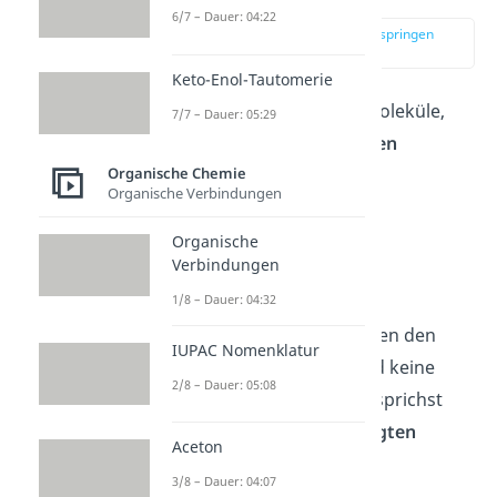
6/7 – Dauer: 04:22
zur Stelle im Video springen
(00:13)
Keto-Enol-Tautomerie
Alkane sind organische Moleküle,
7/7 – Dauer: 05:29
die nur aus
zwei Elementen
bestehen, nämlich aus:
Organische Chemie
Organische Verbindungen
Kohlenstoff
(C)
Organische
und
Wasserstoff
(H)
.
Verbindungen
1/8 – Dauer: 04:32
Dabei kommen nur
Einfachbindungen zwischen den
IUPAC Nomenklatur
beiden Elementen vor und keine
2/8 – Dauer: 05:08
Mehrfachbindungen. Du sprichst
deshalb auch von
gesättigten
Aceton
Kohlenwasserstoffen
.
3/8 – Dauer: 04:07