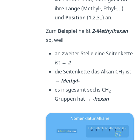
ihre
Länge
(Methyl-, Ethyl-, ..)
und
Position
(1,2,3..) an.
Zum
Beispiel
heißt
2-Methylhexan
so, weil
an zweiter Stelle eine Seitenkette
ist →
2
die Seitenkette das Alkan CH
ist
3
→
Methyl-
es insgesamt sechs CH
-
2
Gruppen hat →
-hexan