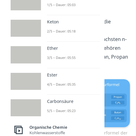
1/5 – Dauer: 05:03
C
H
→ Ethan
2
6
Nach diesem Prinzip sind die
Keton
Summenformeln
und
2/5 – Dauer: 05:18
Strukturformeln
der einfachsten n-
Alkane aufgebaut. Dazu gehören
Ether
zum Beispiel
Methan,
Ethan, Propan
3/5 – Dauer: 05:55
und Butan.
Ester
4/5 – Dauer: 05:35
Carbonsäure
5/5 – Dauer: 05:23
Organische Chemie
Kohlenwasserstoffe
Summenformel und Strukturformel der