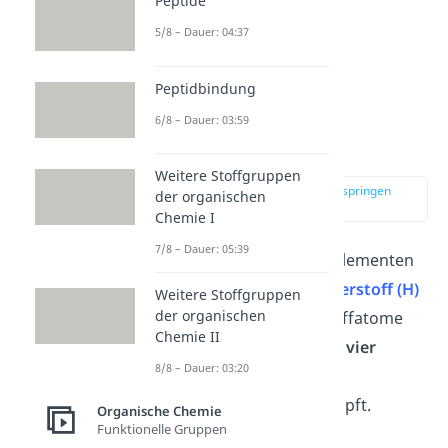
Peptide
5/8 – Dauer: 04:37
Peptidbindung
Wie sind Alkane
6/8 – Dauer: 03:59
aufgebaut?
Weitere Stoffgruppen
zur Stelle im Video springen
der organischen
(00:52)
Chemie I
7/8 – Dauer: 05:39
Alkane sind nur aus den Elementen
Kohlenstoff (C)
und
Wasserstoff (H)
Weitere Stoffgruppen
der organischen
aufgebaut. Alle Kohlenstoffatome
Chemie II
sind dabei im Molekül mit
vier
8/8 – Dauer: 03:20
weiteren Atomen über
Einfachbindungen
verknüpft.
Organische Chemie
Funktionelle Gruppen
Alkane besitzen also nur: