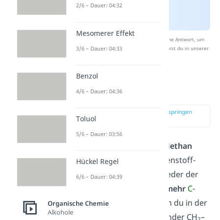
2/6 – Dauer: 04:32
Mesomerer Effekt
Nach Beantwortung speichern wir deine Antwort, um
3/6 – Dauer: 04:33
Studyflix zu verbessern. Mehr dazu erfährst du in unserer
Datenschutzerklärung
.
Benzol
Reihe der Alkane
4/6 – Dauer: 04:36
zur Stelle im Video springen
Toluol
(01:40)
5/6 – Dauer: 03:56
Das einfachste Alkan ist
Methan
(CH
) mit nur
einem
Kohlenstoff-
Hückel Regel
4
Atom. Die weiteren Mitglieder der
6/6 – Dauer: 04:39
Alkanfamilie mit 2, 3 und
mehr
C
-
Atomen erhältst du, indem du in der
Organische Chemie
Alkohole
Summenformel
nacheinander CH
–
2