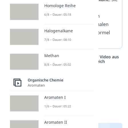
Homologe Reihe
unterscheiden sich in
6/8 – Dauer: 05:18
bestimmten chemischen
Eigenschaften von normalen
Halogenalkane
Alkanen. Ihre Summenformel
7/8 – Dauer: 08:10
lautet
C
H
.
2
2n
Methan
Studyflix vernetzt: Hier ein Video aus
einem anderen Bereich
8/8 – Dauer: 05:02
Organische Chemie
Aromaten
Aromaten I
1/6 – Dauer: 05:22
Aromaten II