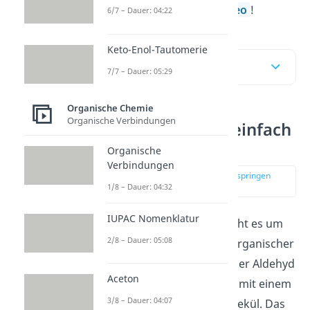
klicke doch auf unser
Video
!
6/7 – Dauer: 04:22
Keto-Enol-Tautomerie
Inhaltsübersicht
7/7 – Dauer: 05:29
Organische Chemie
Organische Verbindungen
Wittig Reaktion einfach
erklärt
Organische
Verbindungen
zur Stelle im Video springen
(00:10)
1/8 – Dauer: 04:32
IUPAC Nomenklatur
Bei der Wittig Reaktion geht es um
2/8 – Dauer: 05:08
die Verknüpfung zweier organischer
Moleküle, einem Keton oder Aldehyd
Aceton
und einem Phosphorylids mit einem
3/8 – Dauer: 04:07
anderen organischen Molekül. Das