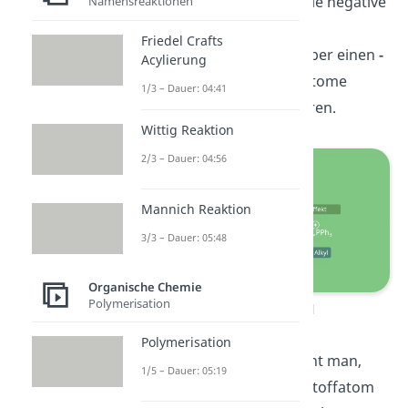
Beispiel oben, kann sich die negative
Namensreaktionen
Teilladung des Ylid
Friedel Crafts
Kohlenstoffatoms nicht über einen
-
Acylierung
M-Effekt
über mehrere Atome
1/3 – Dauer: 04:41
verteilen und so stabilisieren.
Wittig Reaktion
2/3 – Dauer: 04:56
Mannich Reaktion
3/3 – Dauer: 05:48
Organische Chemie
Polymerisation
Stabilisiertes Ylid
Polymerisation
An obigem Beispiel erkennt man,
1/5 – Dauer: 05:19
dass hier das Ylid Kohlenstoffatom