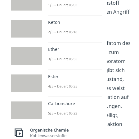
Teilladung auf dem Kohlenstoff
1/5 – Dauer: 05:03
macht den elektronegativen Angriff
möglich.
Keton
2/5 – Dauer: 05:18
Gleichzeitig bildet das
elektronegative Sauerstoffatom des
Ether
Ketons eine neue Bindung zum
3/5 – Dauer: 05:55
elektropositiveren Phosphoratom
des Ylids aus. Dadurch ergibt sich
Ester
ein instabiler Übergangszustand,
4/5 – Dauer: 05:35
das Oxaphosphetan. Dieses weist
eine ringförmige Konformation auf
Carbonsäure
und es sind 2 Doppelbindungen,
5/5 – Dauer: 05:23
also 2+2
-Elektronen beteiligt,
daher nennt man diese Reaktion
Organische Chemie
auch
[2+2]-Cycloaddition
.
Kohlenwasserstoffe