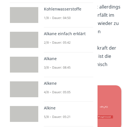
Dieses Oxophosphetan ist allerdings
Kohlenwasserstoffe
thermisch instabil
und zerfällt im
1/8 – Dauer: 04:50
nächsten Zwischenschritt wieder zu
einem thermisch stabileren
Alkane einfach erklärt
Phosphinoxid und dem
2/8 – Dauer: 05:42
gewünschten Alken. Triebkraft der
gesamten Wittig Reaktion ist die
Alkane
Bildung des thermodynamisch
3/8 – Dauer: 08:45
stabileren Phosphinoxid.
Alkene
4/8 – Dauer: 05:05
Alkine
5/8 – Dauer: 05:21