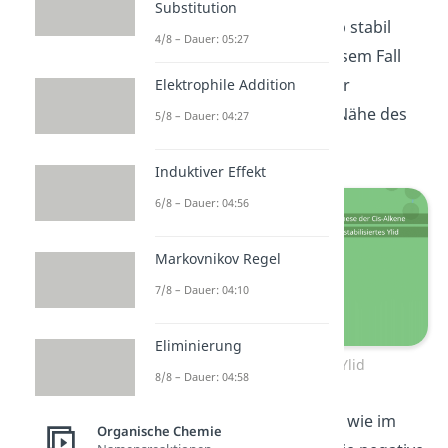
Substitution
stabilisierten Formen
. Ob stabil
4/8 – Dauer: 05:27
oder instabil, hängt in diesem Fall
von der Anwesenheit einer
Elektrophile Addition
Carbonylfunktion
in der Nähe des
5/8 – Dauer: 04:27
Ylid Kohlenstoffatoms.
Induktiver Effekt
6/8 – Dauer: 04:56
Markovnikov Regel
7/8 – Dauer: 04:10
Eliminierung
Nicht stabilisiertes Ylid
8/8 – Dauer: 04:58
Ist diese nicht vorhanden, wie im
Organische Chemie