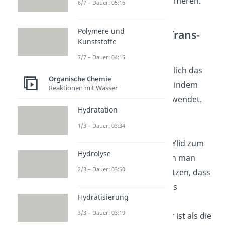
hoher Ausbeute an Cis-Isomeren.
6/7 – Dauer: 05:16
Polymere und
Reaktionsweg für Trans-
Kunststoffe
Isomere
7/7 – Dauer: 04:15
Allerdings ist es auch möglich das
Organische Chemie
Trans-isomer zu erhalten, indem
Reaktionen mit Wasser
man stabilisierte Ylide verwendet.
Hydratation
Diese ermöglichen eine
1/3 – Dauer: 03:34
Stabilisierung des
Übergangszustands vom Ylid zum
Hydrolyse
Oxaphosphetan. Nun kann man
2/3 – Dauer: 03:50
noch den Umstand ausnutzen, dass
die Transkonfiguration aus
Hydratisierung
sterischen Gründen beim
3/3 – Dauer: 03:19
Oxaphosphetan günstiger ist als die