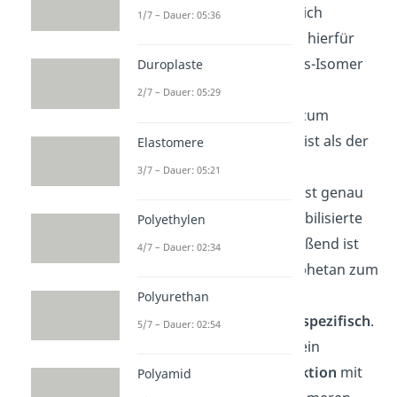
thermodynamisch eigentlich
1/7 – Dauer: 05:36
instabiler sind. Der Grund hierfür
liegt darin, dass für den cis-Isomer
Duroplaste
Reaktionsweg die
2/7 – Dauer: 05:29
Aktivierungsenergie
hin zum
Oxaphosphetan geringer ist als der
Elastomere
über den trans-Isomer
3/7 – Dauer: 05:21
Reaktionsweg. Weiterhin ist genau
dieser Schritt für nicht stabilisierte
Polyethylen
Ylide irreversibel. Anschließend ist
4/7 – Dauer: 02:34
der Schritt vom Oxaphosphetan zum
Alken aufgrund seiner
Polyurethan
Ringkonformation
stereospezifisch
.
5/7 – Dauer: 02:54
Dadurch entsteht eine allein
kinetisch gesteuerte Reaktion
mit
Polyamid