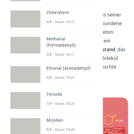
Ylid kann sich durch einen
Chloroform
elektrophilen Angriff
eines seiner
4/8 – Dauer: 03:15
an das Phosphoratom gebundene
Kohlenstoffatom an das Keton
Methanal
binden. Dadurch entsteht ein
(Formaldehyd)
metastabiler Zwischenzustand
, das
5/8 – Dauer: 05:11
Oxaphosphetan
. Dieses Molekül
zerfällt dann in das gewünschte
Ethanal (Acetaldehyd)
Alken und das stabilere
6/8 – Dauer: 03:25
Phosphinoxid
.
Tenside
7/8 – Dauer: 05:20
Mizellen
8/8 – Dauer: 03:28