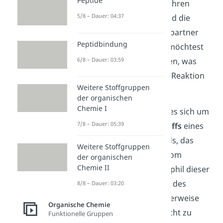
Peptide
Jetzt hast du einen ungefähren
5/8 – Dauer: 04:37
Überblick über das Ziel und die
teilnehmenden Reaktionspartner
Peptidbindung
der Wittig Reaktion. Nun möchtest
6/8 – Dauer: 03:59
du bestimmt noch erfahren, was
denn genau während der Reaktion
Weitere Stoffgruppen
abläuft.
der organischen
Chemie I
Im ersten Schritt handelt es sich um
7/8 – Dauer: 05:39
einen
elektrophilen Angriffs
eines
Kohlenstoffatoms des Ylids, das
Weitere Stoffgruppen
direkt an das Phosphoratom
der organischen
Chemie II
gebunden ist. Das Nukleophil dieser
Reaktion ist das
-C-Atom des
8/8 – Dauer: 03:20
Ketons/Aldehyds. Normalerweise
Organische Chemie
sind Kohlenstoffatome nicht zu
Funktionelle Gruppen