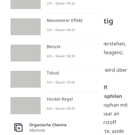
2/6 – Dauer: 04:32
Synthese der Wittig
Mesomerer Effekt
Reagenz
3/6 – Dauer: 04:33
Nun muss man nur noch verstehen,
Benzol
wie sich die nötige Wittig-Reagenz,
4/6 – Dauer: 04:36
also das Phosphorylid,
synthetisieren lässt. Diese wird über
Toluol
ein
Phosphan
und einem
5/6 – Dauer: 03:56
Halogenkohlenwasserstoff
zugänglich. In einer
elektrophilen
Hückel Regel
Substitution
wird das Phosphan mit
6/6 – Dauer: 04:39
seinem freien Elektronenpaar an
den Halogenkohlenwasserstoff
Organische Chemie
Alkohole
gebunden. Das benachbarte, azide