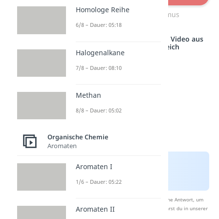
Homologe Reihe
Reaktionsmechanismus
6/8 – Dauer: 05:18
Studyflix vernetzt: Hier ein Video aus
einem anderen Bereich
Halogenalkane
7/8 – Dauer: 08:10
Methan
8/8 – Dauer: 05:02
Organische Chemie
Aromaten
Aromaten I
1/6 – Dauer: 05:22
Nach Beantwortung speichern wir deine Antwort, um
Aromaten II
Studyflix zu verbessern. Mehr dazu erfährst du in unserer
Datenschutzerklärung
.