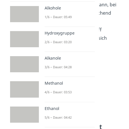
Wasserstoffproton wird dann, bei
Alkohole
Anwesenheit einer ausreichend
1/6 – Dauer: 05:49
starken Base, vom
Halogenkohlenwasserstoff
Hydroxygruppe
abgespalten und es stellt sich
2/6 – Dauer: 03:20
Ladungsneutralität ein.
Alkanole
3/6 – Dauer: 04:28
Methanol
4/6 – Dauer: 03:53
Ethanol
Wittig Reaktion
5/6 – Dauer: 04:42
Stereoselektivität