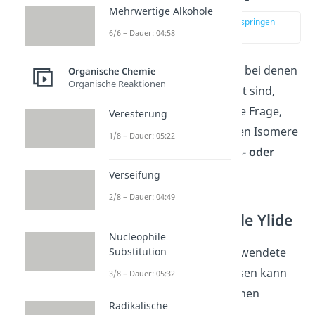
Mehrwertige Alkohole
zur Stelle im Video springen
(02:28)
6/6 – Dauer: 04:58
Wie bei vielen Reaktionen, bei denen
Organische Chemie
Organische Reaktionen
Doppelbindungen beteiligt sind,
stellt sich anschließend die Frage,
Veresterung
welches der geometrischen Isomere
1/8 – Dauer: 05:22
im Produkt überwiegt.
Cis- oder
Transisomer
?
Verseifung
2/8 – Dauer: 04:49
Instabile und Stabile Ylide
Nucleophile
Substitution
Dazu ist vor allem das verwendete
Ylid entscheidend. Bei diesen kann
3/8 – Dauer: 05:32
man unterscheiden zwischen
Radikalische
stabilisierten
und
nicht