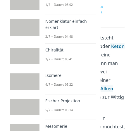
1/7 – Dauer: 05:02
Wittig Reaktion
einfach erklärt
(00:10)
Nomenklatur einfach
erklärt
2/7 – Dauer: 04:48
Bei der Wittig Reaktion entsteht
zwischen einem
Aldehyd
oder
Keton
Chiralität
und einem
Phosphor-Ylid
eine
3/7 – Dauer: 05:41
Doppelbindung
. Daher kann man
mithilfe dieser Reaktion zwei
Isomere
organische Moleküle mit einer
4/7 – Dauer: 05:22
Doppelbindung zu einem
Alken
verknüpfen. Alles wichtige zur Wittig
Fischer Projektion
Reaktion findest du hier!
5/7 – Dauer: 05:14
Wenn du lieber den Inhalt in
audiovisueller Form sehen möchtest,
Mesomerie