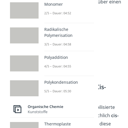
seine negative Teilladung über einen
Monomer
-M-Effekt
verteilen und so
2/5 – Dauer: 04:52
stabilisieren kann.
Radikalische
Polymerisation
3/5 – Dauer: 04:58
Polyaddition
4/5 – Dauer: 04:55
Polykondensation
Reaktionsweg für Cis-
5/5 – Dauer: 05:30
Isomere
Organische Chemie
Verwendet man nicht stabilisierte
Kunststoffe
Ylide, so wirst du hauptsächlich
cis-
Iosmere
erhalten, obwohl diese
Thermoplaste