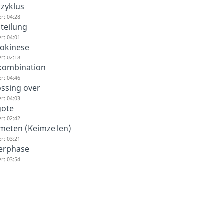
lzyklus
r: 04:28
lteilung
r: 04:01
tokinese
r: 02:18
kombination
r: 04:46
ossing over
r: 04:03
gote
r: 02:42
meten (Keimzellen)
r: 03:21
terphase
r: 03:54