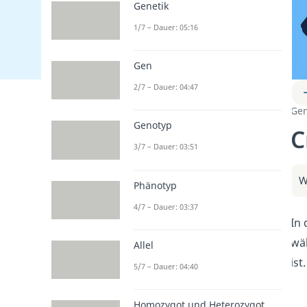
Genetik
1/7 – Dauer: 05:16
Gen
2/7 – Dauer: 04:47
Gen
Genotyp
C
3/7 – Dauer: 03:51
W
Phänotyp
4/7 – Dauer: 03:37
In 
wä
Allel
ist
5/7 – Dauer: 04:40
Homozygot und Heterozygot