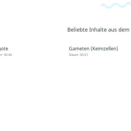
Beliebte Inhalte aus dem
gote
Gameten (Keimzellen)
r: 02:42
Dauer: 03:21