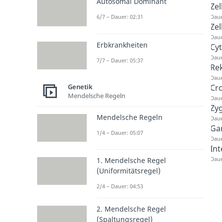
Autosomal Dominant
Zel
Daue
6/7 – Dauer: 02:31
Zel
Daue
Erbkrankheiten
Cy
Daue
7/7 – Dauer: 05:37
Re
Daue
Cr
Genetik
Mendelsche Regeln
Daue
Zy
Mendelsche Regeln
Daue
Ga
1/4 – Dauer: 05:07
Daue
In
Daue
1. Mendelsche Regel
(Uniformitätsregel)
2/4 – Dauer: 04:53
2. Mendelsche Regel
(Spaltungsregel)