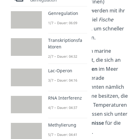
Meer lebenden
(marinen)
Organismen
an. So werden mit ihr
Genregulation
einerseits zum Beispiel
Fische
1/7 – Dauer: 06:09
genetisch verändert, um schneller
Gewicht zu gewinnen.
Transkriptionsfa
ktoren
Andererseits werden marine
2/7 – Dauer: 04:32
Lebewesen erforscht, die sich an
extreme
Bedingungen
im Meer
Lac-Operon
angepasst haben. Gerade
3/7 – Dauer: 04:16
Tiefseebakterien
könnten nämlich
beispielsweise Enzyme besitzen, die
RNA Interferenz
sehr hohe oder tiefe Temperaturen
4/7 – Dauer: 04:37
aushalten. Daraus lassen sich unter
Umständen
Erkenntnisse
für die
Methylierung
Wissenschaft ziehen.
5/7 – Dauer: 04:41