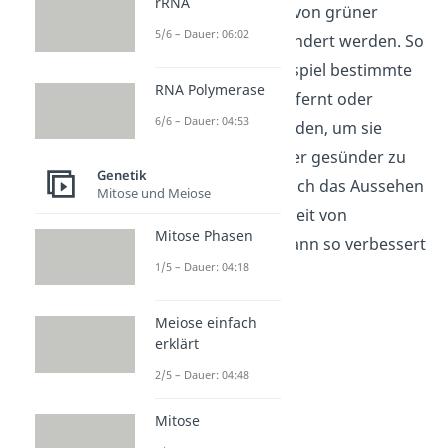
rRNA
können mithilfe von grüner
5/6 – Dauer: 06:02
Gentechnik verändert werden. So
können zum Beispiel bestimmte
RNA Polymerase
Inhaltsstoffe entfernt oder
6/6 – Dauer: 04:53
hinzugefügt werden, um sie
verträglicher oder gesünder zu
Genetik
machen. Aber auch das Aussehen
Mitose und Meiose
und die Haltbarkeit von
Mitose Phasen
Lebensmitteln kann so verbessert
1/5 – Dauer: 04:18
werden.
Meiose einfach
erklärt
2/5 – Dauer: 04:48
Mitose