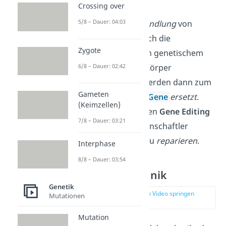
Crossing over
Gentherapie
5/8 – Dauer: 04:03
So wird die
Behandlung
von
Krankheiten
durch die
Zygote
Übertragung von genetischem
6/8 – Dauer: 02:42
Material in den Körper
bezeichnet. Es werden dann zum
Gameten
Beispiel defekte
Gene
ersetzt
.
(Keimzellen)
Beim sogenannten
Gene Editing
7/8 – Dauer: 03:21
versuchen Wissenschaftler
dagegen, Gene zu
reparieren
.
Interphase
8/8 – Dauer: 03:54
Weiße Gentechnik
Genetik
zur Stelle im Video springen
Mutationen
(02:01)
Mutation