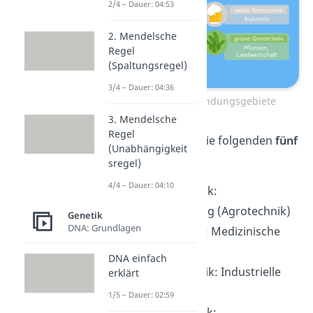
2/4 – Dauer: 04:53
2. Mendelsche
Regel
(Spaltungsregel)
3/4 – Dauer: 04:36
Gentechnik Anwendungsgebiete
3. Mendelsche
Regel
Du unterscheidest die folgenden
fünf
(Unabhängigkeit
Kategorien:
sregel)
4/4 – Dauer: 04:10
grüne
Gentechnik:
Pflanzenzüchtung (Agrotechnik)
Genetik
DNA: Grundlagen
rote
Gentechnik: Medizinische
Biotechnologie
DNA einfach
weiße
Gentechnik: Industrielle
erklärt
Biotechnologie
1/5 – Dauer: 02:59
graue
Gentechnik: