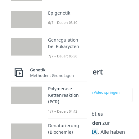
Epigenetik
6/7 – Dauer: 03:10
Genregulation
bei Eukaryoten
7/7 – Dauer: 05:30
Wie funktioniert
Genetik
Methoden: Grundlagen
Gentechnik?
Polymerase
zur Stelle im Video springen
Kettenreaktion
(02:50)
(PCR)
1/7 – Dauer: 04:43
In der Gentechnik gibt es
verschiedene
Methoden
zur
Denaturierung
Veränderung der
DNA
. Alle haben
(Biochemie)