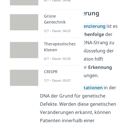
4/7 – Dauer: 04:48
DNA-Sequenzierung
Grüne
Gentechnik
Dank der
DNA-Sequenzierung
ist es
5/7 – Dauer: 04:25
jetzt möglich, die
Reihenfolge
der
einzelnen Basen im DNA-Strang zu
Therapeutisches
Klonen
ermitteln. Die Entschlüsselung der
genetischen Information hilft
6/7 – Dauer: 02:50
beispielsweise bei der
Erkennung
CRISPR
genetischer Erkrankungen.
7/7 – Dauer: 05:07
Oft sind nämlich
Mutationen
in der
DNA der Grund für genetische
Defekte. Werden diese genetischen
Veränderungen erkannt, können
Patienten innerhalb einer