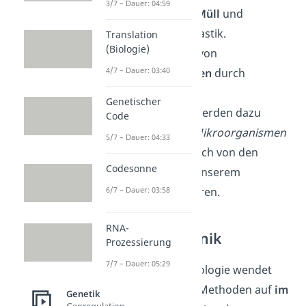
3/7 – Dauer: 04:59
Der
Abbau
von
Müll
und
insbesondere Plastik.
Translation
(Biologie)
Die
Entfernung
von
4/7 – Dauer: 03:40
Verunreinigungen
durch
Schadstoffe.
Genetischer
In
Kläranlagen
werden dazu
Code
beispielsweise
Mikroorganismen
5/7 – Dauer: 04:33
eingesetzt, die sich von den
Codesonne
Nährstoffen in unserem
6/7 – Dauer: 03:58
Abwasser ernähren.
RNA-
Blaue Gentechnik
Prozessierung
7/7 – Dauer: 05:29
Die blaue Gentechnologie wendet
gentechnologische Methoden auf
im
Genetik
Genregulation