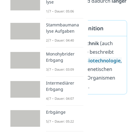
schnell
matschig
und dadurch
länger
lyse
genießbar.
1/7 – Dauer: 05:06
Stammbaumana
Gentechnik Definition
lyse Aufgaben
2/7 – Dauer: 04:40
Der Begriff
Gentechnik
(auch
Genmanipulation
) beschreibt
Monohybrider
Erbgang
Methoden in der
Biotechnologie,
die zur gezielten genetischen
3/7 – Dauer: 03:09
Veränderung
von Organismen
Intermediärer
eingesetzt werden.
Erbgang
4/7 – Dauer: 04:07
Erbgänge
5/7 – Dauer: 05:22