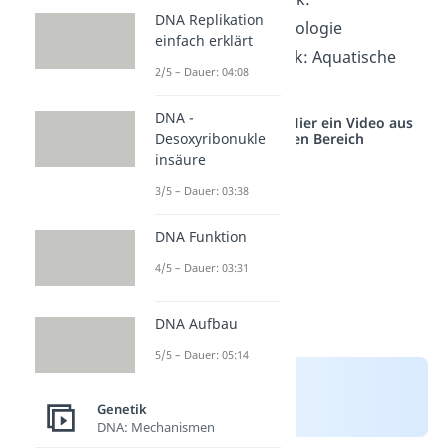
DNA Replikation
Umweltbiotechnologie
einfach erklärt
blaue
Gentechnik: Aquatische
2/5 – Dauer: 04:08
Biotechnologie
DNA -
Studyflix vernetzt: Hier ein Video aus
Desoxyribonukle
einem anderen Bereich
insäure
3/5 – Dauer: 03:38
DNA Funktion
4/5 – Dauer: 03:31
DNA Aufbau
5/5 – Dauer: 05:14
Genetik
DNA: Mechanismen