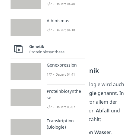
6/7 – Dauer: 04:40
Albinismus
7/7 – Dauer: 04:18
Genetik
Proteinbiosynthese
Genexpression
Graue Gentechnik
1/7 – Dauer: 04:41
Die graue Biotechnologie wird auch
Proteinbiosynthe
Umweltbiotechnologie
genannt. In
se
diesen Bereich fällt vor allem der
2/7 – Dauer: 05:07
biologische
Abbau
von
Abfall
und
Schadstoffen
. Dazu zählt:
Transkription
(Biologie)
Die
Reinigung
von
Wasser
.