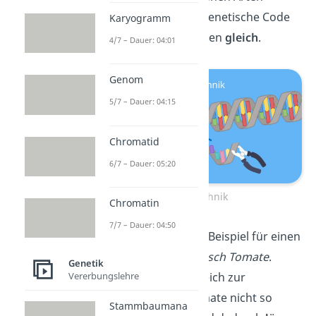
möglich. Denn der genetische Code
Karyogramm
ist bei allen Lebewesen
gleich
.
4/7 – Dauer: 04:01
Genom
5/7 – Dauer: 04:15
Chromatid
6/7 – Dauer: 05:20
Gentechnik
Chromatin
7/7 – Dauer: 04:50
Schon gewusst?
Ein Beispiel für einen
GVO ist die
Anti-Matsch Tomate
.
Genetik
Vererbungslehre
Diese wird im Vergleich zur
herkömmlichen Tomate nicht so
Stammbaumana