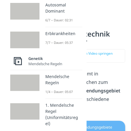
Autosomal
Dominant
6/7 – Dauer: 02:31
Wo wird Gentechnik
Erbkrankheiten
angewendet?
7/7 – Dauer: 05:37
zur Stelle im Video springen
(00:49)
Genetik
Mendelsche Regeln
Die
Gentechnik
kommt in
Mendelsche
verschiedenen Bereichen zum
Regeln
Einsatz. Je nach
Anwendungsgebiet
1/4 – Dauer: 05:07
bilden sich dabei verschiedene
1. Mendelsche
Gruppen.
Regel
(Uniformitätsreg
el)