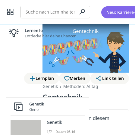
Suche
Neu: Karriere
Lernen lohnt sich!
Entdecke hier deine Chancen.
Lernplan
Merken
Link teilen
Genetik
Methoden: Alltag
Gentechnik
Genetik
Gene
Wichtige Inhalte in diesem
Genetik
Video
1/7 – Dauer: 05:16