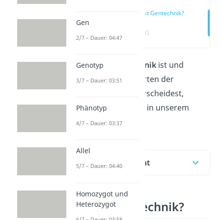
Was ist Gentechnik?
Gen
(00:13)
2/7 – Dauer: 04:47
Was genau
Gentechnik
ist und
Genotyp
zwischen welchen Arten der
3/7 – Dauer: 03:51
Gentechnik du unterscheidest,
erfährst du hier und in unserem
Phänotyp
Video
dazu!
4/7 – Dauer: 03:37
Allel
Inhaltsübersicht
5/7 – Dauer: 04:40
Homozygot und
Was ist Gentechnik?
Heterozygot
6/7 – Dauer: 03:58