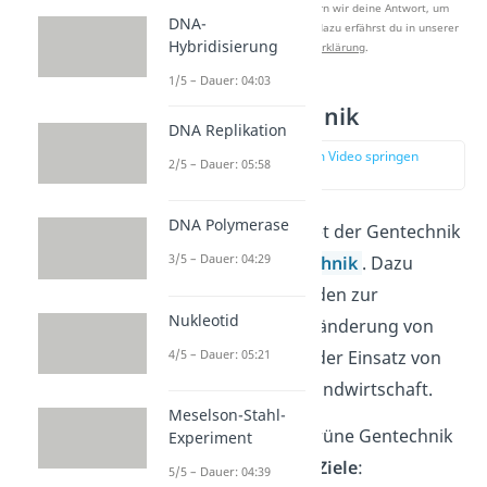
Nach Beantwortung speichern wir deine Antwort, um
DNA-
Studyflix zu verbessern. Mehr dazu erfährst du in unserer
Hybridisierung
Datenschutzerklärung
.
1/5 – Dauer: 04:03
Grüne Gentechnik
DNA Replikation
zur Stelle im Video springen
2/5 – Dauer: 05:58
(02:27)
DNA Polymerase
Das größte Teilgebiet der Gentechnik
3/5 – Dauer: 04:29
ist die
grüne Gentechnik
. Dazu
gehören alle Methoden zur
Nukleotid
gentechnischen Veränderung von
4/5 – Dauer: 05:21
Pflanzen
, vor allem der Einsatz von
Gentechnik in der Landwirtschaft.
Meselson-Stahl-
Dabei verfolgt die grüne Gentechnik
Experiment
zwei
grundlegende
Ziele
:
5/5 – Dauer: 04:39