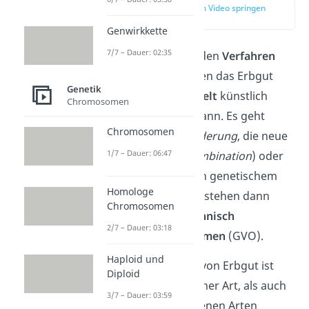
zur Stelle im Video springen
(00:13)
Genwirkkette
7/7 – Dauer: 02:35
Als
Gentechnik
werden
Verfahren
bezeichnet, mit denen das Erbgut
Genetik
von Lebewesen
gezielt
künstlich
Chromosomen
verändert werden kann. Es geht
Chromosomen
dabei um die
Veränderung
, die neue
1/7 – Dauer: 06:47
Kombination (
Rekombination
) oder
die
Übertragung
von genetischem
Homologe
Material. Daraus entstehen dann
Chromosomen
sogenannte
gentechnisch
2/7 – Dauer: 03:18
veränderte Organismen
(GVO).
Haploid und
Diese Übertragung von Erbgut ist
Diploid
sowohl
innerhalb
einer Art, als auch
3/7 – Dauer: 03:59
zwischen
verschiedenen Arten