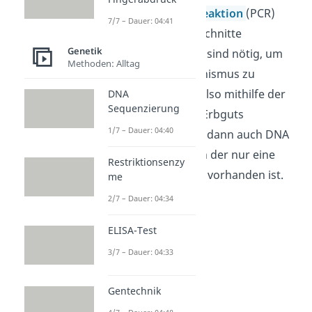
Polymerasekettenreaktion
(PCR)
7/7 – Dauer: 04:41
bestimmte DNA-Abschnitte
Genetik
vervielfältigt
. Diese sind nötig, um
Methoden: Alltag
später den Zielorganismus zu
verändern. Es wird also mithilfe der
DNA
Sequenzierung
PCR die Menge des Erbguts
1/7 – Dauer: 04:40
vergrößert. So kann dann auch DNA
genutzt werden, von der nur eine
Restriktionsenzy
geringe Startmenge vorhanden ist.
me
2/7 – Dauer: 04:34
ELISA-Test
3/7 – Dauer: 04:33
Gentechnik