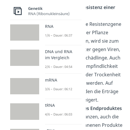
Erhöhung der Resistenz einer
Genetik
RNA (Ribonukleinsäure)
Pflanze
Indem bestimmte Resistenzgene
RNA
in das Erbgut einer Pflanze
1/6 – Dauer: 06:37
eingefügt werden, wird sie zum
Beispiel resistenter gegen Viren,
DNA und RNA
Bakterien oder Schädlinge. Auch
im Vergleich
eine niedrigere Empfindlichkeit
2/6 – Dauer: 04:54
für Hitze, Kälte oder Trockenheit
mRNA
kann so erreicht werden. Auf
3/6 – Dauer: 06:12
diese Weise werden die Erträge
einer Ernte gesteigert.
tRNA
Verbesserung des Endproduktes
4/6 – Dauer: 06:03
Nicht nur die Pflanzen, auch die
aus ihnen gewonnenen Produkte