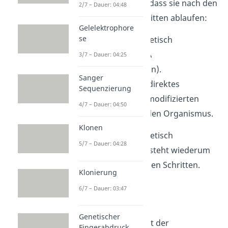
jedoch gemeinsam, dass sie nach den
2/7 – Dauer: 04:48
folgenden
zwei
Schritten ablaufen:
Gelelektrophore
se
Herstellung
genetisch
veränderter DNA
3/7 – Dauer: 04:25
(Genmanipulation).
Sanger
Direktes oder indirektes
Sequenzierung
Einbringen
des modifizierten
4/7 – Dauer: 04:50
Erbmaterials in den Organismus.
Klonen
Die
Herstellung
genetisch
5/7 – Dauer: 04:28
veränderter DNA besteht wiederum
aus weiteren einzelnen Schritten.
Klonierung
6/7 – Dauer: 03:47
PCR
Genetischer
Zunächst werden mit der
Fingerabdruck