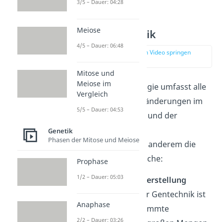
3/5 – Dauer: 04:28
Meiose
Rote Gentechnik
4/5 – Dauer: 06:48
zur Stelle im Video springen
(01:13)
Mitose und
Meiose im
Die rote Biotechnologie umfasst alle
Vergleich
gentechnischen Veränderungen im
5/5 – Dauer: 04:53
Bereich der
Medizin
und der
Pharmazie.
Genetik
Phasen der Mitose und Meiose
Dazu gehören unter anderem die
folgenden
drei
Bereiche:
Prophase
1/2 – Dauer: 05:03
Medikamentenherstellung
Mithilfe von roter Gentechnik ist
Anaphase
es möglich, bestimmte
2/2 – Dauer: 03:26