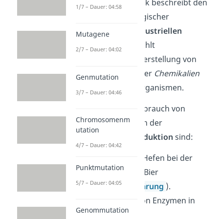
Die weiße Gentechnik beschreibt den
1/7 – Dauer: 04:58
Einsatz biotechnologischer
Methoden in der
industriellen
Mutagene
Produktion
. Dazu zählt
2/7 – Dauer: 04:02
beispielsweise die Herstellung von
Nahrungsmitteln
oder
Chemikalien
Genmutation
mithilfe von Mikroorganismen.
3/7 – Dauer: 04:46
Beispiele für den Gebrauch von
Chromosomenm
weißer Gentechnik in der
utation
Nahrungsmittelproduktion
sind:
4/7 – Dauer: 04:42
Der Einsatz von Hefen bei der
Punktmutation
Herstellung von Bier
5/7 – Dauer: 04:05
(
alkoholische Gärung
).
Der Gebrauch von Enzymen in
Genommutation
Waschmitteln.