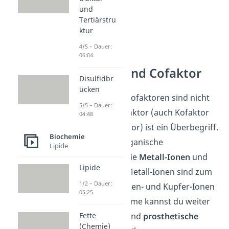
und
Tertiärstru
ktur
4/5 – Dauer:
06:04
Coenzym und Cofaktor
Disulfidbr
ücken
Coenzyme und Cofaktoren sind nicht
5/5 – Dauer:
das Gleiche. Cofaktor (auch Kofaktor
04:48
oder engl. cofactor) ist ein Überbegriff.
Biochemie
Er umfasst anorganische
Lipide
Komponenten wie
Metall-Ionen
und
Lipide
Coenzyme
. Mit Metall-Ionen sind zum
1/2 – Dauer:
Beispiel Zink-, Eisen- und Kupfer-Ionen
05:25
gemeint. Coenzyme kannst du weiter
in
Cosubstrate
und
prosthetische
Fette
(Chemie)