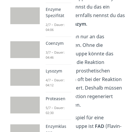
gebunden ist, nennst du das ein
Enzyme
Holoenzym
. Andernfalls nennst du das
Spezifität
Enzym ein
Apoenzym
.
2/7 – Dauer:
04:06
Das Substrat kann nur an das
Coenzym
Holoenzym binden. Ohne die
3/7 – Dauer:
prosthetische Gruppe könnte das
04:46
Enzym also nicht die Reaktion
katalysieren. Die prosthetischen
Lysozym
Gruppen werden oft bei der Reaktion
4/7 – Dauer:
04:12
chemisch verändert. Deshalb müssen
sie nach der Reaktion regeneriert
Proteasen
(erneuert) werden.
5/7 – Dauer:
02:30
Ein typisches Beispiel für eine
prosthetische Gruppe ist
FAD
(Flavin-
Enzymklas