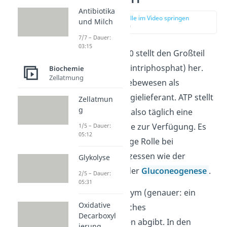
Antibiotika
zur Stelle im Video springen
und Milch
(03:15)
7/7 – Dauer:
03:15
Das Coenzym q10 stellt den Großteil
von
ATP
(Adenosintriphosphat) her.
Biochemie
Zellatmung
ATP dient allen Lebewesen als
universeller Energielieferant. ATP stellt
Zellatmun
g
unserem Körper also täglich eine
Menge an Energie zur Verfügung. Es
1/5 – Dauer:
05:12
spielt eine wichtige Rolle bei
Stoffwechselprozessen wie der
Glykolyse
Glykolyse
oder der
Gluconeogenese
.
2/5 – Dauer:
05:31
ATP ist ein Coenzym (genauer: ein
Oxidative
Cosubstrat), welches
Decarboxyl
Phosphatgruppen abgibt. In den
ierung