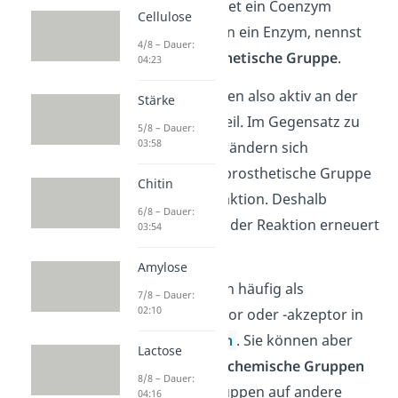
Cosubstrat
. Bindet ein Coenzym
Cellulose
kovalent
(fest) an ein Enzym, nennst
4/8 – Dauer:
du es eine
prosthetische Gruppe
.
04:23
Coenzyme nehmen also aktiv an der
Stärke
Enzymreaktion teil. Im Gegensatz zu
5/8 – Dauer:
03:58
einem Enzym verändern sich
Cosubstrat und prosthetische Gruppe
Chitin
während der Reaktion. Deshalb
6/8 – Dauer:
müssen sie nach der Reaktion erneuert
03:54
werden.
Amylose
Coenzyme dienen häufig als
7/8 – Dauer:
02:10
Elektronendonator oder -akzeptor in
Redoxreaktionen
. Sie können aber
Lactose
auch bestimmte
chemische Gruppen
8/8 – Dauer:
wie Phosphatgruppen auf andere
04:16