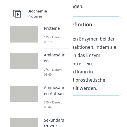
Moleküle übertragen.
Biochemie
Proteine
Coenzyme Definition
Proteine
1/5 – Dauer:
Coenzyme helfen Enzymen bei der
05:19
Katalyse von Reaktionen, indem sie
für kurze Zeit an das Enzym
Aminosäur
en
binden. Coenzym ist ein
2/5 – Dauer:
Überbegriff und kann in
05:40
Cosubstrat und prosthetische
Aminosäur
Gruppe unterteilt werden.
en Aufbau
3/5 – Dauer:
05:44
Sekundärs
truktur