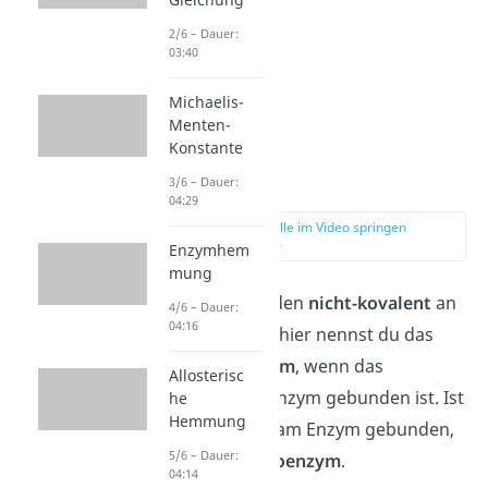
2/6 – Dauer:
03:40
Michaelis-
Menten-
Konstante
Cosubstrate
3/6 – Dauer:
04:29
zur Stelle im Video springen
(02:13)
Enzymhem
mung
Cosubstrate binden
nicht-kovalent
an
4/6 – Dauer:
04:16
ein Enzym. Auch hier nennst du das
Enzym
Holoenzym
, wenn das
Allosterisc
Cosubstrat am Enzym gebunden ist. Ist
he
Hemmung
kein Cosubstrat am Enzym gebunden,
5/6 – Dauer:
nennst du es
Apoenzym
.
04:14