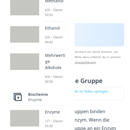
Methanol
4/6 – Dauer:
03:53
Ethanol
5/6 – Dauer:
04:42
Nach Beantwortung speichern wir deine Antwort, um
Mehrwerti
Studyflix zu verbessern. Mehr dazu erfährst du in unserer
ge
Datenschutzerklärung
.
Alkohole
6/6 – Dauer:
Prosthetische Gruppe
04:58
zur Stelle im Video springen
Biochemie
(01:07)
Enzyme
Prosthetische Gruppen binden
Enzyme
kovalent an ein Enzym. Wenn die
1/7 – Dauer:
03:30
prosthetische Gruppe an ein Enzym