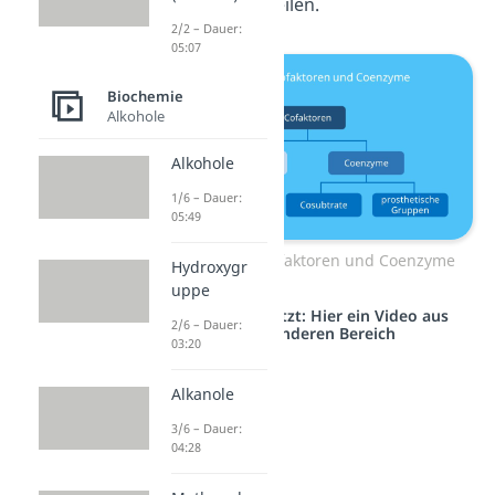
Gruppen
unterteilen.
2/2 – Dauer:
05:07
Biochemie
Alkohole
Alkohole
1/6 – Dauer:
05:49
Unterteilung Cofaktoren und Coenzyme
Hydroxygr
uppe
Studyflix vernetzt: Hier ein Video aus
2/6 – Dauer:
einem anderen Bereich
03:20
Alkanole
3/6 – Dauer:
04:28