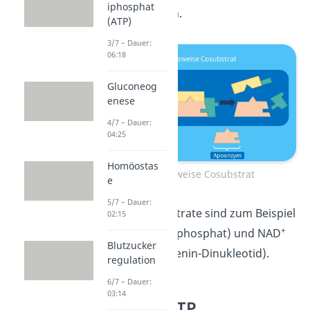
iphosphat
auch gut merken.
(ATP)
3/7 – Dauer:
06:18
Gluconeog
enese
4/7 – Dauer:
04:25
Homöostas
Funktionsweise Cosubstrat
e
5/7 – Dauer:
Wichtige Cosubstrate sind zum Beispiel
02:15
+
ATP (Adenosintriphosphat) und NAD
Blutzucker
(Nikotinamid-Adenin-Dinukleotid).
regulation
6/7 – Dauer:
03:14
Coenzym ATP