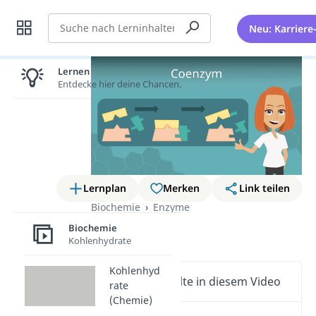
Suche
Neu: Karriere
Lernen lohnt sich!
Entdecke hier deine Chancen.
Lernplan
Merken
Link teilen
Biochemie
Enzyme
Coenzym
Biochemie
Kohlenhydrate
Kohlenhyd
Wichtige Inhalte in diesem Video
rate
(Chemie)