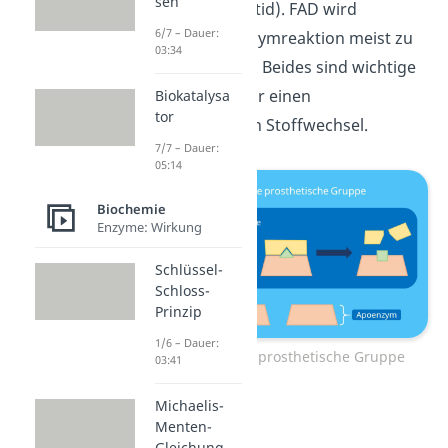
sen
Adenin-Dinukleotid). FAD wird
6/7 – Dauer:
während der Enzymreaktion meist zu
03:34
FADH
reduziert. Beides sind wichtige
2
Komponenten für einen
Biokatalysa
tor
funktionierenden Stoffwechsel.
7/7 – Dauer:
05:14
Biochemie
Enzyme: Wirkung
Schlüssel-
Schloss-
Prinzip
1/6 – Dauer:
Funktionsweise prosthetische Gruppe
03:41
Michaelis-
Menten-
Gleichung