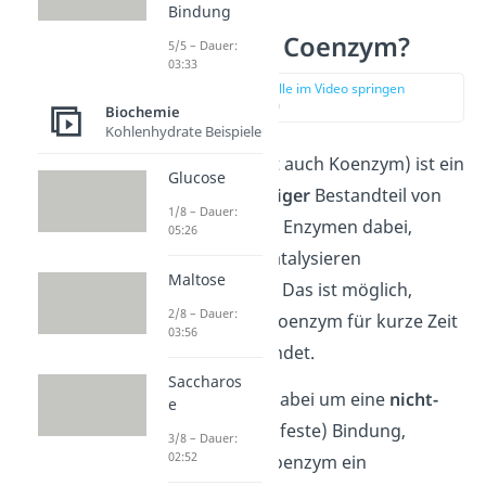
Bindung
Was ist ein Coenzym?
5/5 – Dauer:
03:33
zur Stelle im Video springen
(00:17)
Biochemie
Kohlenhydrate Beispiele
Ein Coenzym (oft auch Koenzym) ist ein
Glucose
nicht-proteinartiger
Bestandteil von
1/8 – Dauer:
Enzymen. Es hilft Enzymen dabei,
05:26
Reaktionen zu katalysieren
Maltose
(beschleunigen). Das ist möglich,
2/8 – Dauer:
indem sich das Coenzym für kurze Zeit
03:56
an das Enzym bindet.
Saccharos
Handelt es sich dabei um eine
nicht-
e
kovalente
(nicht feste) Bindung,
3/8 – Dauer:
02:52
nennst du das Coenzym ein