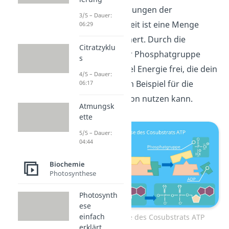
chemischen Bindungen der
3/5 – Dauer:
Triphosphateinheit ist eine Menge
06:29
Energie gespeichert. Durch die
Citratzyklu
Abspaltung einer Phosphatgruppe
s
wird also sehr viel Energie frei, die dein
4/5 – Dauer:
Körper dann zum Beispiel für die
06:17
Muskelkontraktion nutzen kann.
Atmungsk
ette
5/5 – Dauer:
04:44
Biochemie
Photosynthese
Photosynth
ese
einfach
Funktionsweise des Cosubstrats ATP
erklärt