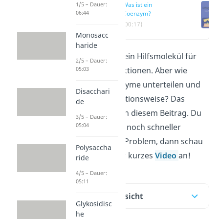
1/5 – Dauer:
Was ist ein
06:44
Coenzym?
(00:17)
Monosacc
haride
Ein
Coenzym
ist ein Hilfsmolekül für
2/5 – Dauer:
05:03
katalytische Reaktionen. Aber wie
kannst du Coenzyme unterteilen und
Disacchari
was ist ihre Funktionsweise? Das
de
erklären wir dir in diesem Beitrag. Du
3/5 – Dauer:
05:04
willst das Thema noch schneller
verstehen? Kein Problem, dann schau
Polysaccha
dir einfach unser kurzes
Video
an!
ride
4/5 – Dauer:
05:11
Inhaltsübersicht
Glykosidisc
he