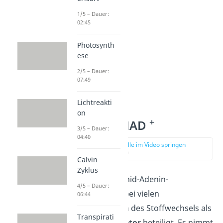
1/5 – Dauer:
02:45
Photosynth
ese
2/5 – Dauer:
07:49
Lichtreakti
on
+
Coenzym NAD
3/5 – Dauer:
04:40
zur Stelle im Video springen
(04:00)
Calvin
Zyklus
+
NAD
(Nikotinamid-Adenin-
4/5 – Dauer:
Dinukleotid) ist bei vielen
06:44
Redoxreaktionen des Stoffwechsels als
Transpirati
Elektronenakzeptor
beteiligt. Es nimmt