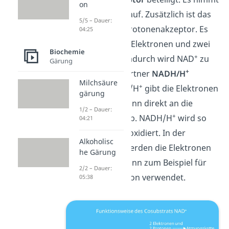
on
also Elektronen auf. Zusätzlich ist das
5/5 – Dauer:
+
NAD
auch ein Protonenakzeptor. Es
04:25
nimmt also zwei Elektronen und zwei
Biochemie
+
Protonen auf. Dadurch wird NAD
zu
Gärung
+
seinem Redoxpartner
NADH/H
Milchsäure
+
reduziert
.
NADH/H
gibt die Elektronen
gärung
und Protonen dann direkt an die
1/2 – Dauer:
+
Atmungskette
ab. NADH/H
wird so
04:21
+
wieder zu NAD
oxidiert. In der
Alkoholisc
Atmungskette werden die Elektronen
he Gärung
und Protonen dann zum Beispiel für
2/2 – Dauer:
die ATP Produktion verwendet.
05:38