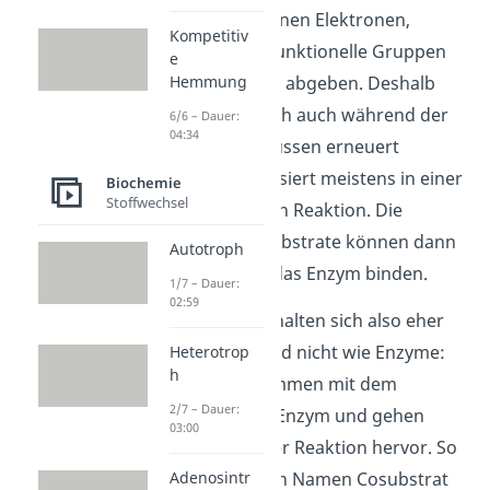
Cosubstrate können Elektronen,
Kompetitiv
Protonen oder funktionelle Gruppen
e
Hemmung
aufnehmen oder abgeben. Deshalb
verändern sie sich auch während der
6/6 – Dauer:
04:34
Reaktion und müssen erneuert
werden. Das passiert meistens in einer
Biochemie
Stoffwechsel
nachgeschalteten Reaktion. Die
erneuerten Cosubstrate können dann
Autotroph
auch wieder an das Enzym binden.
1/7 – Dauer:
02:59
Cosubstrate verhalten sich also eher
wie Substrate und nicht wie Enzyme:
Heterotrop
h
Sie binden zusammen mit dem
2/7 – Dauer:
Substrat an das Enzym und gehen
03:00
verändert aus der Reaktion hervor. So
Adenosintr
kannst du dir den Namen Cosubstrat