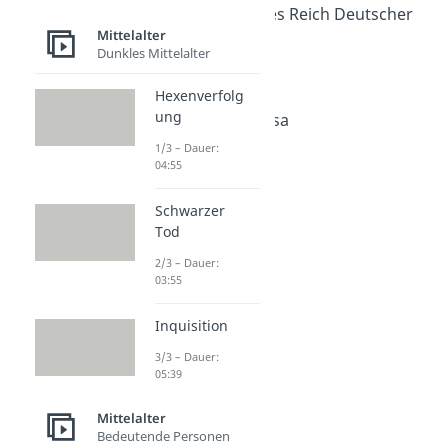
Heiliges Römisches Reich Deutscher
Mittelalter
Nation
Dunkles Mittelalter
Dauer: 05:10
Investiturstreit
Hexenverfolg
Dauer: 03:26
ung
Gang nach Canossa
Dauer: 04:35
1/3 – Dauer:
Kreuzzüge
04:55
Dauer: 05:18
Tempelritter
Schwarzer
Dauer: 04:47
Tod
2/3 – Dauer:
03:55
Inquisition
3/3 – Dauer:
05:39
Mittelalter
Bedeutende Personen