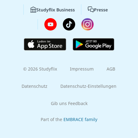
Studyflix Business
Presse
© 2026 Studyflix
Impressum
AGB
Datenschutz
Datenschutz-Einstellungen
Gib uns Feedback
Part of the
EMBRACE family