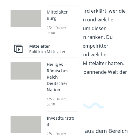
In diesem Video wird erklärt, wer die
Mittelalter
Burg
Tempelritter waren und welche
Geheimnisse sich um diesen
2/2 – Dauer:
05:00
mysteriösen Orden ranken. Du
erfährst, wie die Tempelritter
Mittelalter
Politik im Mittelalter
entstanden sind und welche
Bedeutung sie im Mittelalter hatten.
Heiliges
Römisches
Tauche ein in die spannende Welt der
Reich
Tempelritter!
Deutscher
Nation
1/5 – Dauer:
05:10
Investiturstre
it
Beliebte Inhalte aus dem Bereich
2/5 – Dauer: