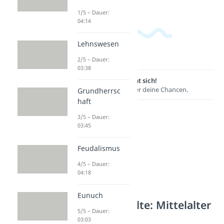
1/5 – Dauer:
04:14
Lehnswesen
2/5 – Dauer:
03:38
Lernen lohnt sich!
Entdecke hier deine Chancen.
Grundherrsc
haft
3/5 – Dauer:
03:45
Feudalismus
4/5 – Dauer:
04:18
Eunuch
Weitere Inhalte: Mittelalter
5/5 – Dauer:
Politik im Mittelalter
03:03