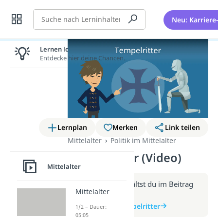
Suche
Neu: Karriere
Lernen lohnt sich!
Entdecke hier deine Chancen.
Lernplan
Merken
Link teilen
Mittelalter
Politik im Mittelalter
Tempelritter (Video)
Mittelalter
Weitere Infos erhältst du im Beitrag
Mittelalter
zum Video
zum Beitrag: Tempelritter
1/2 – Dauer:
05:05