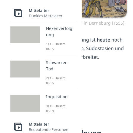
Mittelalter
Dunkles Mittelalter
Hexenverbrennung in Derneburg (1555)
Hexenverfolg
ung
Die Hexenverfolgung ist
heute
noch
1/3 – Dauer:
in Teilen von Afrika, Südostasien und
04:55
Lateinamerika
verbreitet.
Schwarzer
Tod
2/3 – Dauer:
03:55
Inquisition
3/3 – Dauer:
05:39
Mittelalter
Bedeutende Personen