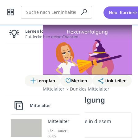
Suche
Neu: Karriere
Lernen lohnt sich!
Entdecke hier deine Chancen.
Lernplan
Merken
Link teilen
Mittelalter
Dunkles Mittelalter
Hexenverfolgung
Mittelalter
Wichtige Inhalte in diesem
Mittelalter
Video
1/2 – Dauer:
05:05