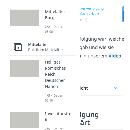
Hexenverfolgung
Mittelalter
einfach erklärt
Burg
(00:12)
2/2 – Dauer:
05:00
Was die Hexenverfolgung war, welche
Mittelalter
Gründe es für sie gab und wie sie
Politik im Mittelalter
verlief, erfährst du in unserem
Video
Heiliges
und
Beitrag.
Römisches
Reich
Deutscher
Nation
Inhaltsübersicht
1/5 – Dauer:
05:10
Hexenverfolgung
Investiturstre
it
einfach erklärt
2/5 – Dauer: