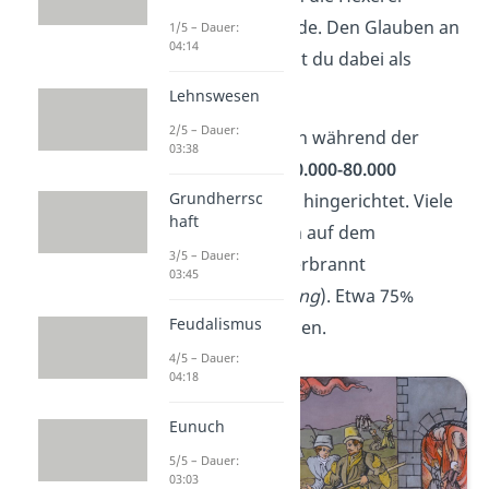
vorgeworfen wurde. Den Glauben an
1/5 – Dauer:
04:14
Hexen bezeichnest du dabei als
Hexenwahn
.
Lehnswesen
2/5 – Dauer:
Insgesamt wurden während der
03:38
Hexenprozesse
50.000-80.000
Grundherrsc
angebliche Hexen hingerichtet. Viele
haft
von ihnen wurden auf dem
3/5 – Dauer:
Scheiterhaufen verbrannt
03:45
(
Hexenverbrennung
). Etwa 75%
Feudalismus
davon waren Frauen.
4/5 – Dauer:
04:18
Eunuch
5/5 – Dauer:
03:03