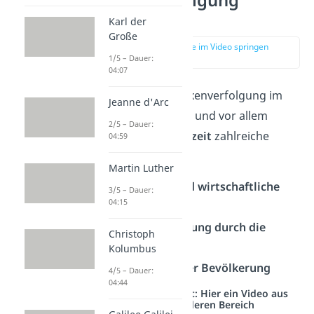
Hexenverfolgung
Gründe
Karl der
Große
zur Stelle im Video springen
(00:43)
1/5 – Dauer:
04:07
Es gibt für die Hexenverfolgung im
Jeanne d'Arc
späten Mittelalter und vor allem
2/5 – Dauer:
während der
Neuzeit
zahlreiche
04:59
Gründe:
Martin Luther
Politische und wirtschaftliche
3/5 – Dauer:
04:15
Krisen
Hexenverfolgung durch die
Christoph
Kirche
Kolumbus
Ansehen in der Bevölkerung
4/5 – Dauer:
04:44
Studyflix vernetzt: Hier ein Video aus
einem anderen Bereich