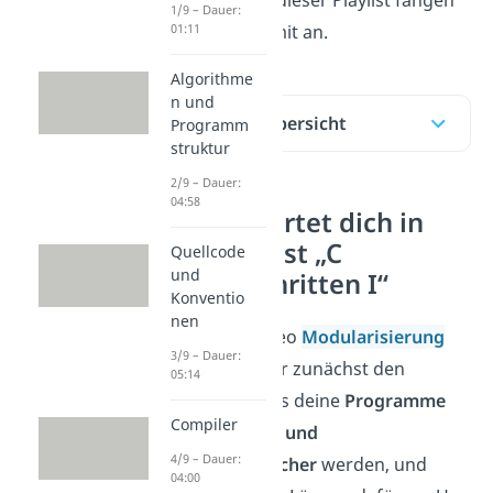
erweitern. In dieser Playlist fangen
1/9 – Dauer:
wir gleich damit an.
01:11
Algorithme
n und
Inhaltsübersicht
Programm
struktur
2/9 – Dauer:
04:58
Das erwartet dich in
der Playlist „C
Quellcode
und
fortgeschritten I“
Konventio
nen
Im ersten Video
Modularisierung
3/9 – Dauer:
betrachten wir zunächst den
05:14
Umstand, dass deine
Programme
Compiler
immer länger und
4/9 – Dauer:
unübersichtlicher
werden, und
04:00