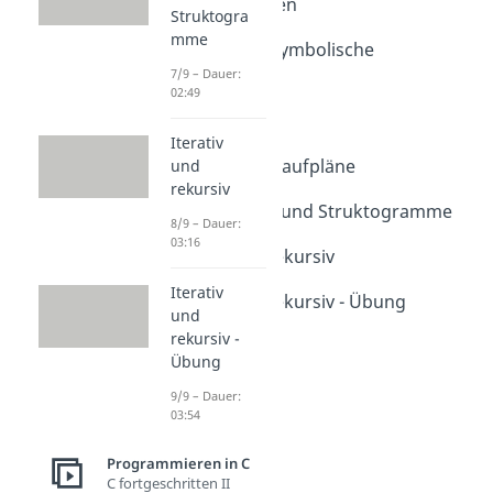
Header-Dateien
Struktogra
Dauer: 02:44
mme
Makros und symbolische
Konstanten
7/9 – Dauer:
02:49
Dauer: 02:41
Pufferfehler
Iterativ
Dauer: 05:46
Programmablaufpläne
und
rekursiv
Dauer: 03:32
Pseudo-Code und Struktogramme
8/9 – Dauer:
Dauer: 02:49
03:16
Iterativ und rekursiv
Dauer: 03:16
Iterativ
Iterativ und rekursiv - Übung
und
Dauer: 03:54
rekursiv -
Übung
9/9 – Dauer:
03:54
Programmieren in C
C fortgeschritten II