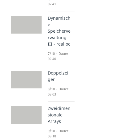
02:41
Dynamisch
e
Speicherve
rwaltung
III - realloc
7/10 – Dauer:
02:40
Doppelzei
ger
8/10 – Dauer:
03:03
Zweidimen
sionale
Arrays
9/10 – Dauer:
03:18