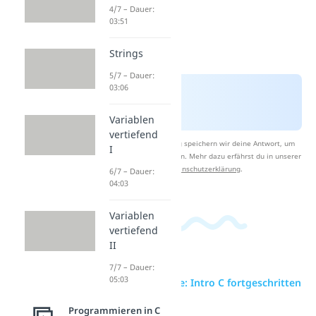
4/7 – Dauer:
03:51
Strings
5/7 – Dauer:
03:06
Variablen
vertiefend
Nach Beantwortung speichern wir deine Antwort, um
I
Studyflix zu verbessern. Mehr dazu erfährst du in unserer
Datenschutzerklärung
.
6/7 – Dauer:
04:03
Variablen
vertiefend
II
7/7 – Dauer:
05:03
zur Videoseite: Intro C fortgeschritten
I
Programmieren in C