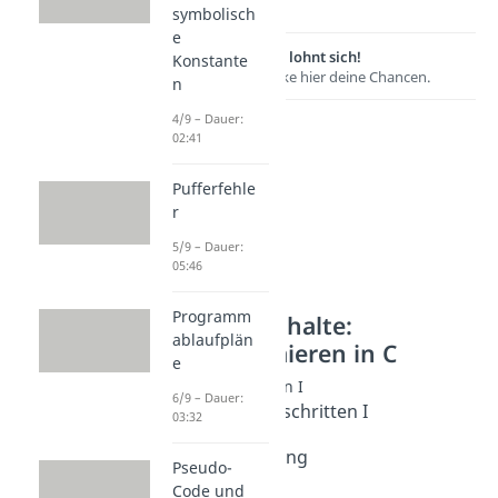
symbolisch
e
Lernen lohnt sich!
Konstante
Entdecke hier deine Chancen.
n
4/9 – Dauer:
02:41
Pufferfehle
r
5/9 – Dauer:
05:46
Programm
Weitere Inhalte:
ablaufplän
Programmieren in C
e
C fortgeschritten I
6/9 – Dauer:
Intro C fortgeschritten I
03:32
Dauer: 01:03
Modularisierung
Pseudo-
Dauer: 03:15
Code und