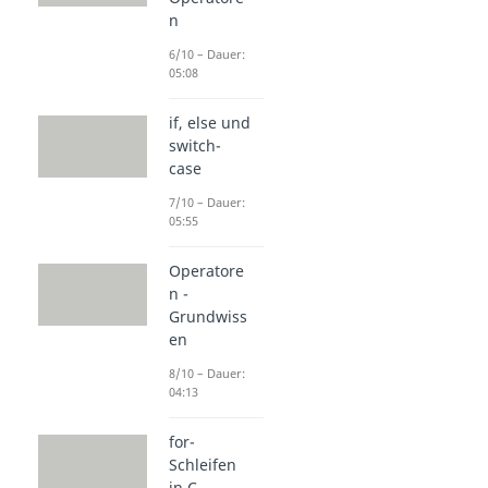
n
6/10 – Dauer:
05:08
if, else und
switch-
case
7/10 – Dauer:
05:55
Operatore
n -
Grundwiss
en
8/10 – Dauer:
04:13
for-
Schleifen
in C