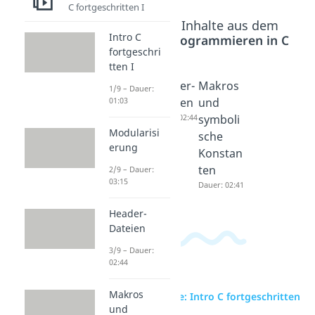
C fortgeschritten I
Beliebte Inhalte aus dem
Intro C
Bereich
Programmieren in C
fortgeschri
tten I
Modular
Header-
Makros
1/9 – Dauer:
isierung
Dateien
und
01:03
Dauer: 03:15
Dauer: 02:44
symboli
Modularisi
sche
erung
Konstan
ten
2/9 – Dauer:
03:15
Dauer: 02:41
Header-
Dateien
3/9 – Dauer:
02:44
Makros
zur Videoseite: Intro C fortgeschritten
und
I