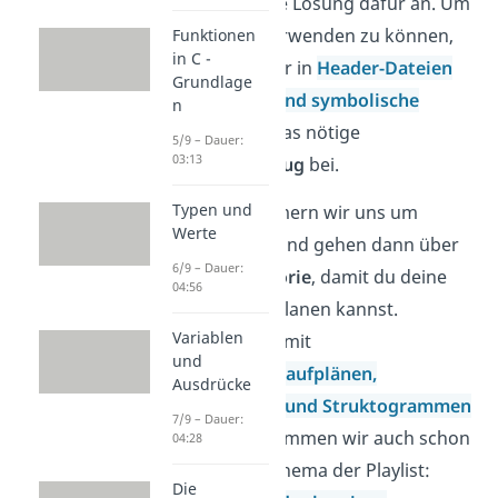
bieten dir eine Lösung dafür an. Um
diese auch verwenden zu können,
Funktionen
in C -
bringen wir dir in
Header-Dateien
Grundlage
und
Makros und symbolische
n
Konstanten
das nötige
5/9 – Dauer:
03:13
Handwerkszeug
bei.
Typen und
Danach kümmern wir uns um
Werte
Pufferfehler
und gehen dann über
6/9 – Dauer:
zu etwas
Theorie
, damit du deine
04:56
Programme planen kannst.
Variablen
Nachdem wir mit
und
Programmablaufplänen,
Ausdrücke
Pseudocodes und Struktogrammen
7/9 – Dauer:
fertig sind, kommen wir auch schon
04:28
zum letzten Thema der Playlist:
Die