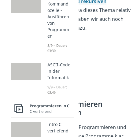
iterativen und rekursiven
Kommand
Funktionen.
Da dieses Thema relativ
ozeile -
Ausführen
komplex ist, haben wir auch noch
von
eine
Übung
dazu.
Programm
en
8/9 – Dauer:
03:30
ASCII-Code
in der
Informatik
9/9 – Dauer:
03:46
Programmieren
Programmieren in C
verstehen
C vertiefend
Intro C
C gehört zum Programmieren und
vertiefend
hilft dir, größere Programme klar