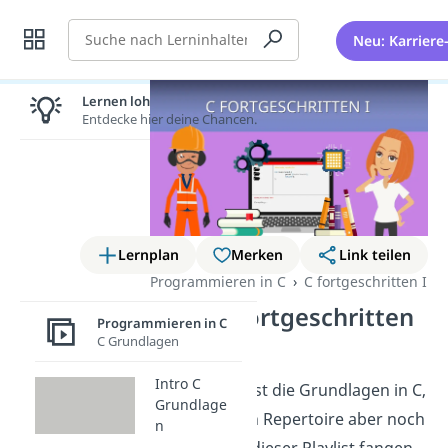
Suche
Neu: Karriere
Lernen lohnt sich!
Entdecke hier deine Chancen.
Lernplan
Merken
Link teilen
Programmieren in C
C fortgeschritten I
Intro C fortgeschritten
Programmieren in C
I
C Grundlagen
Intro C
Du beherrschst die Grundlagen in C,
Grundlage
möchtest dein Repertoire aber noch
n