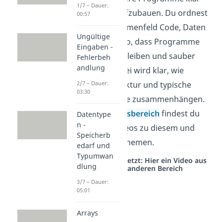
1/7 – Dauer:
und sicher aufzubauen. Du ordnest
00:57
in diesem Themenfeld Code, Daten
Ungültige
und Abläufe so, dass Programme
Eingaben -
verständlich bleiben und sauber
Fehlerbeh
andlung
arbeiten. Dabei wird klar, wie
Planung, Struktur und typische
2/7 – Dauer:
03:30
Fehler im Code zusammenhängen.
Im
Wirtschaftsbereich
findest du
Datentype
n -
passende Videos zu diesem und
Speicherb
verwandten Themen.
edarf und
Typumwan
Studyflix vernetzt: Hier ein Video aus
dlung
einem anderen Bereich
3/7 – Dauer:
05:01
Arrays