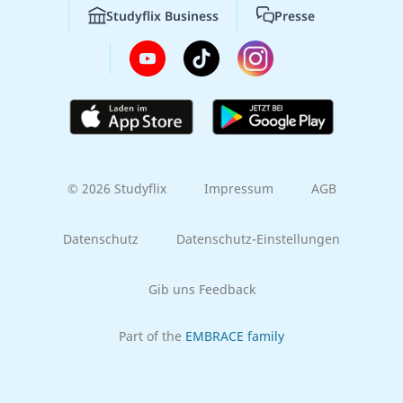
Studyflix Business
Presse
© 2026 Studyflix
Impressum
AGB
Datenschutz
Datenschutz-Einstellungen
Gib uns Feedback
Part of the
EMBRACE family