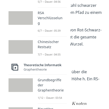
5/7 – Dauer: 04:56
bezeichnet die Anzahl schwarzer
Knoten auf direktem Pfad zu einem
RSA
Verschlüsselun
Blatt.
g
Die Schwarzhöhe von Rot-Schwarz-
6/7 – Dauer: 05:39
Bäumen bezeichnet die gesamte
Chinesischer
Schwarzhöhe der Wurzel.
Restsatz
7/7 – Dauer: 04:55
Lemma
Theoretische Informatik
Graphentheorie
Der Beweis erfolgt über die
Induktion über die Höhe h. Ein RS-
Grundbegriffe
der
Baum hat dabei:
Graphentheorie
Minimum
1/12 – Dauer: 03:54
Bipartiter