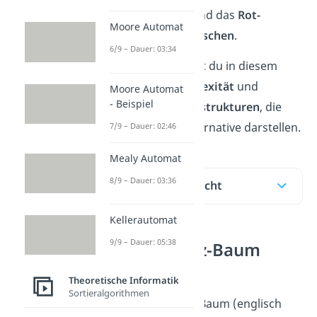
Baum Einfügen
und das
Rot-
Moore Automat
Schwarz-Baum Löschen
.
6/9 – Dauer: 03:34
Zusätzlich erfährst du in diesem
Beitrag die
Komplexität
und
Moore Automat
- Beispiel
potenzielle
Datenstrukturen
, die
eine mögliche Alternative darstellen.
7/9 – Dauer: 02:46
Mealy Automat
8/9 – Dauer: 03:36
Inhaltsübersicht
Kellerautomat
9/9 – Dauer: 05:38
Rot-Schwarz-Baum
Definition
Theoretische Informatik
Sortieralgorithmen
Der Rot-Schwarz-Baum (englisch