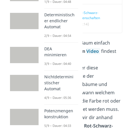
1/9 – Dauer: 04:48
Rot-Schwarz-
Deterministisch
Eigenschaften
er endlicher
(00:14)
Automat
2/9 – Dauer: 04:54
Der Rot-Schwarz-Baum einfach
DEA
erklärt!
In unserem
Video
findest
minimieren
du
alle wichtigen
3/9 – Dauer: 04:40
Eigenschaften
über diese
besondere Variante der
Nichtdetermini
stischer
balancierten Binärbäume und
Automat
erfährst dadurch, wann welchem
4/9 – Dauer: 05:36
Knoten entweder die Farbe rot oder
schwarz zugeordnet werden muss.
Potenzmengen
konstruktion
Zusätzlich zeigen wir dir anhand
eines Beispiels das
Rot-Schwarz-
5/9 – Dauer: 04:33