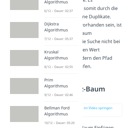
binärer Suchbäume. Es
Algorithmus
unterscheidet sich somit durch die
6/12 – Dauer: 02:37
Suche mit oder ohne Duplikate.
Dijkstra
Sollten Duplikate vorhanden sein, ist
Algorithmus
es auch beim RS-Baum
7/12 – Dauer: 05:37
empfehlenswert die Suche nicht bei
dem ersten richtigen Wert
Kruskal
abzubrechen, sondern den Pfad
Algorithmus
weiter zu durchlaufen.
8/12 – Dauer: 02:55
Prim
Algorithmus
Rot-Schwarz-Baum
Einfügen
9/12 – Dauer: 02:46
Bellman Ford
zur Stelle im Video springen
(01:28)
Algorithmus
10/12 – Dauer: 05:20
Das Rot-Schwarz-Baum Einfügen