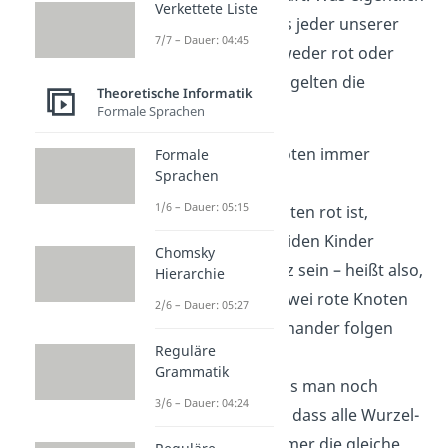
Verkettete Liste
nur bedeutet, dass jeder unserer
7/7 – Dauer: 04:45
Knoten dabei entweder rot oder
schwarz ist. Dabei gelten die
Theoretische Informatik
folgenden Regeln:
Formale Sprachen
Der Wurzelknoten immer
Formale
Sprachen
schwarz ist.
1/6 – Dauer: 05:15
Sobald ein Knoten rot ist,
müssen die beiden Kinder
Chomsky
immer schwarz sein – heißt also,
Hierarchie
dass niemals zwei rote Knoten
2/6 – Dauer: 05:27
direkt hintereinander folgen
Reguläre
können.
Grammatik
Zusätzlich muss man noch
3/6 – Dauer: 04:24
darauf achten, dass alle Wurzel-
Blatt-Pfade immer die gleiche