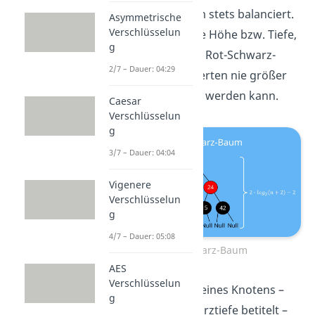
Rot-Schwarz-Baum stets balanciert.
Asymmetrische
Verschlüsselun
Deshalb gilt für die Höhe bzw. Tiefe,
g
dass die Höhe von Rot-Schwarz-
2/7 – Dauer: 04:29
Bäumen mit
– Werten nie größer
als
werden kann.
Caesar
Verschlüsselun
g
3/7 – Dauer: 04:04
Vigenere
Verschlüsselun
g
4/7 – Dauer: 05:08
Rot-Schwarz-Baum
AES
Verschlüsselun
Die Schwarzhöhe eines Knotens –
g
oft auch als Schwarztiefe betitelt –