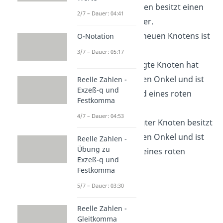
Ein neuer Knoten besitzt einen
2/7 – Dauer: 04:41
schwarzen Vater.
Der Vater des neuen Knotens ist
O-Notation
rot.
3/7 – Dauer: 05:17
Der hinzugefügte Knoten hat
einen schwarzen Onkel und ist
Reelle Zahlen -
Exzeß-q und
das rechte Kind eines roten
Festkomma
Vaters.
4/7 – Dauer: 04:53
Ein hinzugefügter Knoten besitzt
einen schwarzen Onkel und ist
Reelle Zahlen -
Übung zu
das linke Kind eines roten
Exzeß-q und
Vaters.
Festkomma
5/7 – Dauer: 03:30
Reelle Zahlen -
Gleitkomma