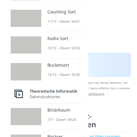
Counting Sort
11/13 – Dauer: 04:01
Radix Sort
12/13 – Dauer: 03:53
Bucketsort
13/13 – Dauer: 03:35
Nach Beantwortung speichern wir deine Antwort, um
Studyflix zu verbessern. Mehr dazu erfährst du in unserer
Theoretische Informatik
Datenschutzerklärung
.
Datenstrukturen
Binärbaum
Rot-Schwarz-
1/7 – Dauer: 04:26
Eigenschaften
zur Stelle im Video springen
Binärer