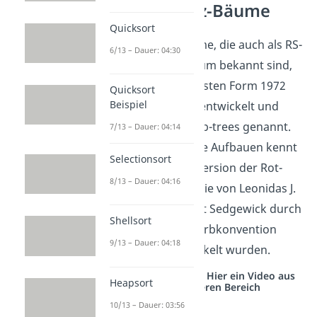
Rot-Schwarz-Bäume
Quicksort
Rot-Schwarz-Bäume, die auch als RS-
6/13 – Dauer: 04:30
Baum oder RB-Baum bekannt sind,
wurden in ihrer ersten Form 1972
Quicksort
Beispiel
von Rudolf Bayer entwickelt und
symmetric binary b-trees genannt.
7/13 – Dauer: 04:14
Auf dieser Variante Aufbauen kennt
Selectionsort
man die heutige Version der Rot-
8/13 – Dauer: 04:16
Schwarz-Bäume, die von Leonidas J.
Guibas und Robert Sedgewick durch
Shellsort
die rot-schwarz Farbkonvention
9/13 – Dauer: 04:18
1978 weiterentwickelt wurden.
Studyflix vernetzt: Hier ein Video aus
Heapsort
einem anderen Bereich
10/13 – Dauer: 03:56