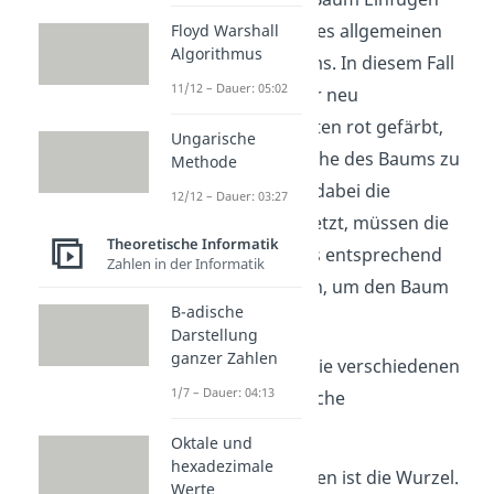
erfolgt auf Basis des allgemeinen
Floyd Warshall
Algorithmus
Binären Suchbaums. In diesem Fall
11/12 – Dauer: 05:02
wird zusätzlich der neu
hinzugefügte Knoten rot gefärbt,
Ungarische
um die Schwarzhöhe des Baums zu
Methode
erhalten. Werden dabei die
12/12 – Dauer: 03:27
Bedingungen verletzt, müssen die
Theoretische Informatik
Knoten des Baums entsprechend
Zahlen in der Informatik
umgefärbt werden, um den Baum
B-adische
zu reparieren.
Darstellung
ganzer Zahlen
Dabei gibt es für die verschiedenen
1/7 – Dauer: 04:13
Fälle unterschiedliche
Vorgehensweisen:
Oktale und
hexadezimale
Der neue Knoten ist die Wurzel.
Werte