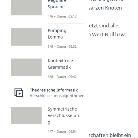
Reguläre
Sprache
Anzahl an schwarzen Knoten
haben.
4/6 – Dauer: 05:13
Und zu guter Letzt sind alle
Pumping
Blätter mit dem Wert Null bzw.
Lemma
NIL schwarz.
5/6 – Dauer: 05:32
Kontextfreie
Grammatik
6/6 – Dauer: 05:42
Theoretische Informatik
Verschlüsselungsalgorithmen
Symmetrische
Verschlüsselun
Höhe
g
1/7 – Dauer: 04:54
Durch diese Eigenschaften bleibt ein