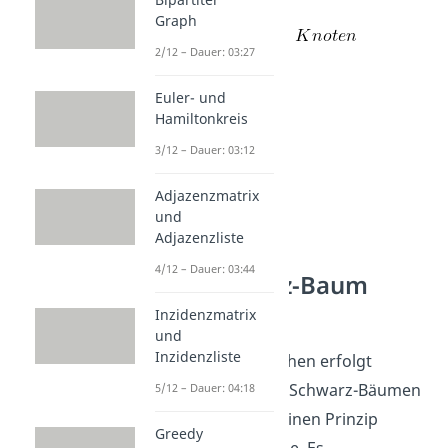
Maximum
Graph
2/12 – Dauer: 03:27
Euler- und
Hamiltonkreis
3/12 – Dauer: 03:12
Adjazenzmatrix
und
Adjazenzliste
4/12 – Dauer: 03:44
Rot-Schwarz-Baum
Suchen
Inzidenzmatrix
und
Inzidenzliste
Die Operation Suchen erfolgt
innerhalb von Rot-Schwarz-Bäumen
5/12 – Dauer: 04:18
nach dem allgemeinen Prinzip
Greedy