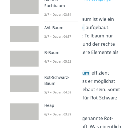
(00:14)
Suchbaum
2/7 – Dauer: 03:54
Ein Rot-Schwarz-Baum ist wie ein
Binärer Suchbaum
aufgebaut.
AVL Baum
Dabei hat der linke Teilbaum nur
3/7 – Dauer: 04:57
kleinere Elemente und der rechte
Teilbaum nur größere Elemente als
B-Baum
die Wurzel.
4/7 – Dauer: 05:22
Damit ein
Binärbaum
effizient
Rot-Schwarz-
arbeiten kann, muss er möglichst
Baum
ausgeglichen aufgebaut sein. Somit
5/7 – Dauer: 04:58
gilt dasselbe auch für Rot-Schwarz-
Heap
Bäume!
6/7 – Dauer: 03:39
Dafür sorgt die sogenannte Rot-
Schwarz Eigenschaft. Was eigentlich