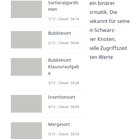
red-black-tree) ist ein binärer
Sortieralgorith
men
Suchbaum der Informatik. Die
1/13 – Dauer: 04:14
Datenstruktur ist bekannt für seine
Balance und die Rot-Schwarz-
Bubblesort
Eigenschaft all seiner Knoten,
2/13 – Dauer: 04:46
wodurch eine schnelle Zugriffszeit
auf die gespeicherten Werte
Bubblesort
erreicht wird.
Klausuraufgab
e
3/13 – Dauer: 03:24
Insertionsort
4/13 – Dauer: 04:04
Mergesort
5/13 – Dauer: 03:59