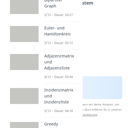
ElGamal Kryptosystem
Graph
veröffentlicht.
2/12 – Dauer: 03:27
Euler- und
Hamiltonkreis
3/12 – Dauer: 03:12
Adjazenzmatrix
und
Adjazenzliste
4/12 – Dauer: 03:44
Inzidenzmatrix
und
Inzidenzliste
Nach Beantwortung speichern wir deine Antwort, um
Studyflix zu verbessern. Mehr dazu erfährst du in unserer
5/12 – Dauer: 04:18
Datenschutzerklärung
.
Greedy