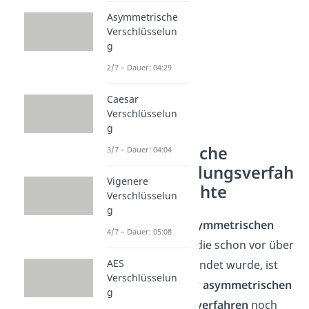
Asymmetrische
Verschlüsselun
g
2/7 – Dauer: 04:29
Caesar
Verschlüsselun
g
Asymmetrische
3/7 – Dauer: 04:04
Verschlüsselungsverfah
Vigenere
ren: Geschichte
Verschlüsselun
g
Im Vergleich zur
symmetrischen
4/7 – Dauer: 05:08
Verschlüsselung,
die schon vor über
AES
2000 Jahren
verwendet wurde, ist
Verschlüsselun
die Geschichte der
asymmetrischen
g
Verschlüsselungsverfahren
noch