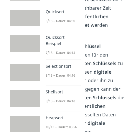
dabei
nicht
in absehbarer Zeit
Quicksort
(Jahre)
aus
dem
öffentlichen
6/13 – Dauer: 04:30
Schlüssel berechnet
werden
können.
Quicksort
Beispiel
Der
öffentliche Schlüssel
7/13 – Dauer: 04:14
ermöglicht es, Daten für den
Besitzer des
privaten Schlüssels
zu
Selectionsort
verschlüsseln, dessen
digitale
8/13 – Dauer: 04:16
Signatur
zu prüfen oder ihn zu
authentisieren. Dagegen kann der
Shellsort
Besitzer des
privaten Schlüssels
die
9/13 – Dauer: 04:18
zuvor mit dem
öffentlichen
Schlüssel
verschlüsselten Daten
Heapsort
entschlüsseln oder
digitale
10/13 – Dauer: 03:56
Signaturen
erzeugen.