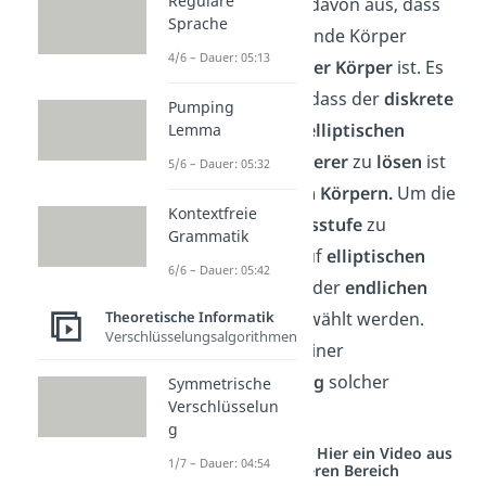
Reguläre
Hierbei geht man davon aus, dass
Sprache
der zugrundeliegende Körper
4/6 – Dauer: 05:13
wieder ein
endlicher Körper
ist. Es
stellt sich heraus, dass der
diskrete
Pumping
Logarithmus
auf
elliptischen
Lemma
Kurven
noch
schwerer
zu
lösen
ist
5/6 – Dauer: 05:32
als über endlichen Körpern.
Um die
Kontextfreie
gleiche
Sicherheitsstufe
zu
Grammatik
erreichen, kann auf
elliptischen
6/6 – Dauer: 05:42
Kurven
die
Größe
der
endlichen
Körper kleiner
gewählt werden.
Theoretische Informatik
Verschlüsselungsalgorithmen
Dies resultiert in einer
Effizienzsteigerung
solcher
Symmetrische
Verschlüsselun
Verfahren.
g
Studyflix vernetzt: Hier ein Video aus
1/7 – Dauer: 04:54
einem anderen Bereich