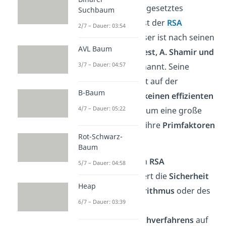
Ein sehr häufig eingesetztes
Suchbaum
Kryptoverfahren ist der
RSA
2/7 – Dauer: 03:54
Algorithmus
.
Dieser ist nach seinen
AVL Baum
Erfindern
R. L. Rivest, A. Shamir und
3/7 – Dauer: 04:57
L. M. Adleman
benannt. Seine
Sicherheit
gründet auf der
B-Baum
Tatsache, dass es
keinen effizienten
4/7 – Dauer: 05:22
Algorithmus
gibt, um eine große
natürliche
Zahl
in ihre
Primfaktoren
Rot-Schwarz-
zu
zerlegen.
Baum
Im
Gegensatz
zum
RSA
5/7 – Dauer: 04:58
Algorithmus
basiert die
Sicherheit
Heap
des
ElGamal Algorithmus
oder des
6/7 – Dauer: 03:39
Diffie-Hellmann
Schlüsselaustauschverfahrens
auf