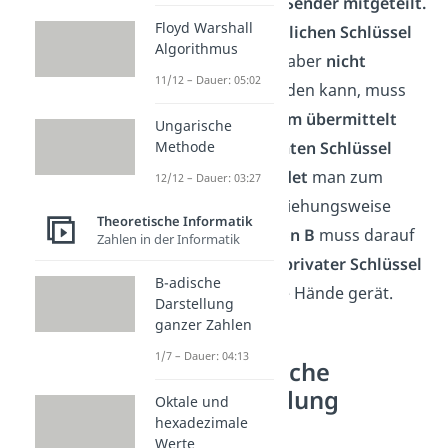
wird einfach dem
Sender mitgeteilt.
Floyd Warshall
Da mit dem
öffentlichen Schlüssel
Algorithmus
nur verschlüsselt
aber
nicht
11/12 – Dauer: 05:02
entschlüsselt
werden kann, muss
dieser
nicht geheim übermittelt
Ungarische
werden. Den
privaten Schlüssel
Methode
hingegen
verwendet
man zum
12/12 – Dauer: 03:27
Entschlüsseln
beziehungsweise
Theoretische Informatik
Decodieren.
Person B
muss darauf
Zahlen in der Informatik
achten, dass sein
privater Schlüssel
B-adische
nicht in die falsche Hände gerät.
Darstellung
ganzer Zahlen
1/7 – Dauer: 04:13
Asymmetrische
Verschlüsselung
Oktale und
Beispiel
hexadezimale
Werte