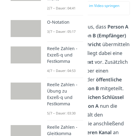
zur Stelle im Video springen
2/7 – Dauer: 04:41
(01:37)
O-Notation
Man gehe davon aus, dass
Person A
3/7 – Dauer: 05:17
(Sender)
der
Person B (Empfänger)
eine
geheime Nachricht
übermitteln
Reelle Zahlen -
möchte.
Person A
liegt dabei eine
Exzeß-q und
Festkomma
Nachricht in
Klartext
vor. Zusätzlich
wurde
Person A
über einen
4/7 – Dauer: 04:53
unsicheren Kanal
der
öffentliche
Reelle Zahlen -
Schlüssel
von
Person B
mitgeteilt.
Übung zu
Mit diesem
öffentlichen Schlüssel
Exzeß-q und
Festkomma
verschlüsselt
Person A
nun die
5/7 – Dauer: 03:30
Nachricht und erhält den
Geheimtext,
den sie anschließend
Reelle Zahlen -
über einen
unsicheren Kanal
an
Gleitkomma