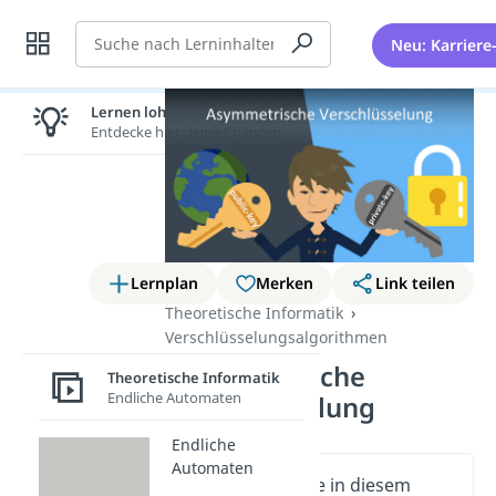
Suche
Neu: Karriere
Lernen lohnt sich!
Entdecke hier deine Chancen.
Lernplan
Merken
Link teilen
Theoretische Informatik
Verschlüsselungsalgorithmen
Asymmetrische
Theoretische Informatik
Endliche Automaten
Verschlüsselung
Endliche
Automaten
Wichtige Inhalte in diesem