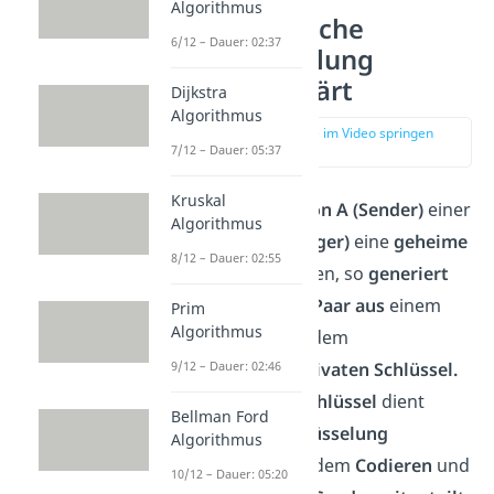
Algorithmus
Asymmetrische
6/12 – Dauer: 02:37
Verschlüsselung
einfach erklärt
Dijkstra
Algorithmus
zur Stelle im Video springen
(00:46)
7/12 – Dauer: 05:37
Kruskal
Möchte eine
Person
A (Sender)
einer
Algorithmus
Person B (Empfänger)
eine
geheime
8/12 – Dauer: 02:55
Nachricht
zusenden, so
generiert
sich
Person
B
ein
Paar aus
einem
Prim
Algorithmus
öffentlichen
und dem
dazugehörigen
privaten Schlüssel.
9/12 – Dauer: 02:46
Der
öffentliche Schlüssel
dient
Bellman Ford
dabei der
Verschlüsselung
Algorithmus
beziehungsweise dem
Codieren
und
10/12 – Dauer: 05:20