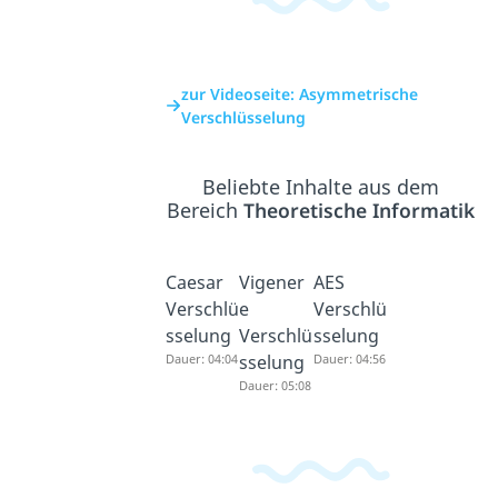
zur Videoseite: Asymmetrische
Verschlüsselung
Beliebte Inhalte aus dem
Bereich
Theoretische Informatik
Caesar
Vigener
AES
Verschlü
e
Verschlü
sselung
Verschlü
sselung
Dauer: 04:04
sselung
Dauer: 04:56
Dauer: 05:08