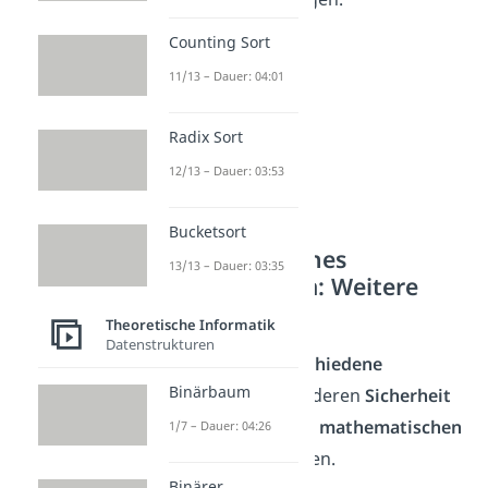
Counting Sort
11/13 – Dauer: 04:01
Radix Sort
12/13 – Dauer: 03:53
Bucketsort
Asymmetrisches
13/13 – Dauer: 03:35
Kryptosystem: Weitere
Verfahren
Theoretische Informatik
Datenstrukturen
Es existieren
verschiedene
Binärbaum
Kryptoverfahren,
deren
Sicherheit
auf verschiedenen
mathematischen
1/7 – Dauer: 04:26
Problemen
basieren.
Binärer