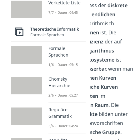
Verkettete Liste
der
Vermutung,
dass der
diskrete
7/7 – Dauer: 04:45
Logarithmus
über
endlichen
Körpern nicht
algorithmisch
Theoretische Informatik
effektiv
zu
berechnen
ist. Die
Formale Sprachen
Sicherheit
und
Effizienz
der auf
Formale
dem
diskreten Logarithmus
Sprachen
basierenden
Kryptosysteme
ist
1/6 – Dauer: 05:15
sogar noch
verbesserbar,
wenn man
diese auf
elliptischen Kurven
Chomsky
Hierarchie
betrachtet.
Elliptische Kurven
entsprechen
Punkten
im
2/6 – Dauer: 05:27
zweidimensionalen Raum.
Die
Reguläre
Menge
dieser
Punkte
bilden unter
Grammatik
bestimmten Rechenvorschriften
3/6 – Dauer: 04:24
eine
endliche abelsche Gruppe.