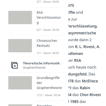
5/7 – Dauer: 04:56
relativ
jung.
Erst
1975
veröffentlichten
Diffie
und
RSA
Verschlüsselun
Hellmann
eine Idee zur
g
asymmetrischen Verschlüsselung.
6/7 – Dauer: 05:39
Das erste richtige
asymmetrische
Kryptoverfahren
wurde dann 2
Chinesischer
Restsatz
Jahre später
1977
von
R. L. Rivest, A.
Shamir und L. M. Adleman
7/7 – Dauer: 04:55
veröffentlicht. Dieser
RSA
Theoretische Informatik
Algorithmus
hat auch heute noch
Graphentheorie
ein
großes Anwendungsfeld.
Des
Grundbegriffe
Weiteren wurde
1978
das
McEliece
der
Kryptosystem,
1979 das
Rabin
Graphentheorie
Kryptosystem, 1984
das
Chor-Rivest
1/12 – Dauer: 03:54
Kryptosystem
und
1985
das
Bipartiter