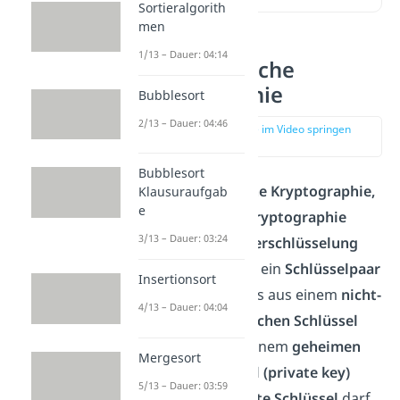
Sortieralgorith
men
1/13 – Dauer: 04:14
Asymmetrische
Kryptographie
Bubblesort
2/13 – Dauer: 04:46
zur Stelle im Video springen
(00:12)
Bubblesort
Die
Asymmetrische Kryptographie,
Klausuraufgab
e
auch
Public-Key Kryptographie
3/13 – Dauer: 03:24
oder
Public-Key Verschlüsselung
genannt, ist durch ein
Schlüsselpaar
Insertionsort
charakterisiert, das aus einem
nicht-
4/13 – Dauer: 04:04
geheimen öffentlichen Schlüssel
(public key)
und einem
geheimen
Mergesort
privaten Schlüssel
(private key)
5/13 – Dauer: 03:59
besteht. Der
private Schlüssel
darf