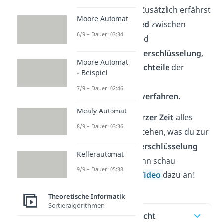
Anwendungsfall.
Zusätzlich erfährst
Moore Automat
du den
Unterschied
zwischen
6/9 – Dauer: 03:34
symmetrischer
und
asymmetrischer Verschlüsselung,
Moore Automat
sowie
Vor-
und
Nachteile
der
- Beispiel
Public-Key
7/9 – Dauer: 02:46
Verschlüsselungsverfahren.
Mealy Automat
Möchtest du in
kurzer Zeit
alles
8/9 – Dauer: 03:36
erfahren und verstehen, was du zur
asymmetrische Verschlüsselung
Kellerautomat
wissen musst? Dann schau
9/9 – Dauer: 05:38
unbedingt unser
Video
dazu an!
Theoretische Informatik
Sortieralgorithmen
Inhaltsübersicht