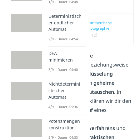
1/9 – Dauer: 04:48
Video
Deterministisch
er endlicher
Asymmetrische
Kryptographie
Automat
(00:12)
2/9 – Dauer: 04:54
DEA
Die
asymmetrische
minimieren
Verschlüsselung
beziehungsweise
3/9 – Dauer: 04:40
Public-Key Verschlüsselung
verwendest du, um
geheime
Nichtdetermini
stischer
Nachrichten auszutauschen.
In
Automat
diesem
Beitrag
erklären wir dir den
4/9 – Dauer: 05:36
allgemeinen
Ablauf
eines
asymmetrischen
Potenzmengen
Verschlüsselungsverfahrens
und
konstruktion
zeigen dir einen
praktischen
5/9 – Dauer: 04:33