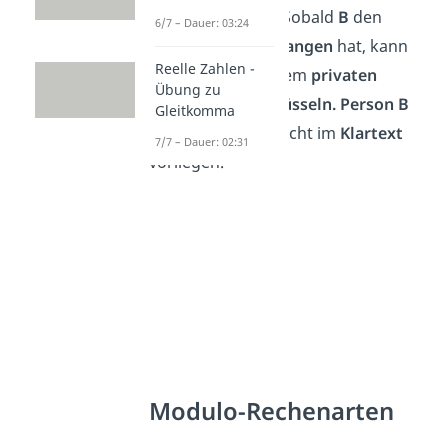
Person B
sendet. Sobald
B
den
6/7 – Dauer: 03:24
Geheimtext empfangen
hat, kann
Reelle Zahlen -
er diesen mit seinem
privaten
Übung zu
Schlüssel entschlüsseln.
Person B
Gleitkomma
hat nun die Nachricht im
Klartext
7/7 – Dauer: 02:31
vorliegen.
Modulo-Rechenarten