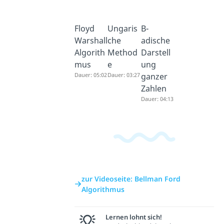
Floyd
Ungaris
B-
Warshall
che
adische
Algorith
Method
Darstell
mus
e
ung
Dauer: 05:02
Dauer: 03:27
ganzer
Zahlen
Dauer: 04:13
zur Videoseite: Bellman Ford
Algorithmus
Lernen lohnt sich!