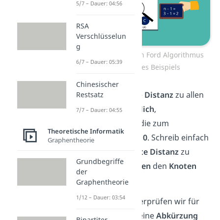
5/7 – Dauer: 04:56
RSA
Verschlüsselun
g
Ablauf des Bellman Ford Algorithmus
6/7 – Dauer: 05:39
anhand eines Beispiels
Chinesischer
Zuerst setzt du die
Distanz
zu allen
Restsatz
Knoten auf
unendlich
,
7/7 – Dauer: 04:55
beziehungsweise die zum
Theoretische Informatik
Startknoten A
auf
0
. Schreib einfach
Graphentheorie
die
aktuell kürzeste Distanz
zu
Grundbegriffe
einem Knoten
neben
den
Knoten
der
selbst.
Graphentheorie
1/12 – Dauer: 03:54
Alles klar! Nun überprüfen wir für
jede Kante, ob es eine
Abkürzung
Bipartiter