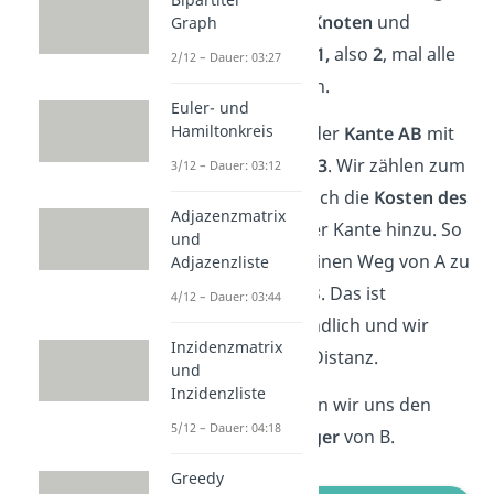
gibt. Wir haben
3 Knoten
und
Graph
müssen somit
n – 1,
also
2
, mal alle
2/12 – Dauer: 03:27
Kanten überprüfen.
Euler- und
Hamiltonkreis
Beginnen wir mit der
Kante AB
mit
dem
Gewicht von 3
. Wir zählen zum
3/12 – Dauer: 03:12
Kantengewicht
noch die
Kosten des
Adjazenzmatrix
Anfangsknoten
der Kante hinzu. So
und
kommen wir auf einen Weg von A zu
Adjazenzliste
B mit den Kosten 3. Das ist
4/12 – Dauer: 03:44
günstiger als unendlich und wir
Inzidenzmatrix
aktualisieren
die Distanz.
und
Inzidenzliste
Außerdem notieren wir uns den
5/12 – Dauer: 04:18
aktuellen Vorgänger
von B.
Greedy