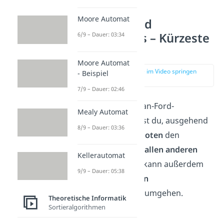
Moore Automat
Bellman Ford
Algorithmus – Kürzeste
6/9 – Dauer: 03:34
Wege
Moore Automat
zur Stelle im Video springen
- Beispiel
(00:14)
7/9 – Dauer: 02:46
Mithilfe des Bellman-Ford-
Mealy Automat
Algorithmus kannst du, ausgehend
8/9 – Dauer: 03:36
von einem
Startknoten
den
kürzesten Weg zu
allen anderen
Kellerautomat
Knoten
finden. Er kann außerdem
9/9 – Dauer: 05:38
auch mit
negativen
Kantengewichten
umgehen.
Theoretische Informatik
Sortieralgorithmen