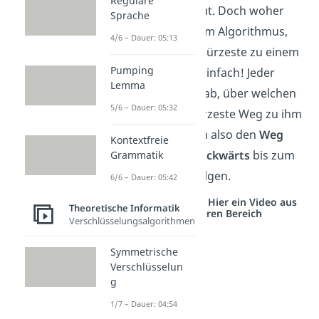
Reguläre
Okay, soweit so gut. Doch woher
Sprache
weiß man nach dem Algorithmus,
4/6 – Dauer: 05:13
welcher Weg der kürzeste zu einem
Pumping
Knoten ist? Ganz einfach! Jeder
Lemma
Knoten speichert
ab, über welchen
5/6 – Dauer: 05:32
Vorgänger
der kürzeste Weg zu ihm
verläuft. Man kann also den
Weg
Kontextfreie
vom
Zielknoten rückwärts
bis zum
Grammatik
Startknoten
verfolgen.
6/6 – Dauer: 05:42
Studyflix vernetzt: Hier ein Video aus
Theoretische Informatik
einem anderen Bereich
Verschlüsselungsalgorithmen
Symmetrische
Verschlüsselun
g
1/7 – Dauer: 04:54