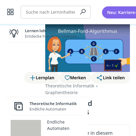
Suche
Neu: Karriere
Lernen lohnt sich!
Entdecke hier deine Chancen.
Lernplan
Merken
Link teilen
Theoretische Informatik
Graphentheorie
Bellman Ford
Theoretische Informatik
Endliche Automaten
Algorithmus
Endliche
Automaten
Wichtige Inhalte in diesem