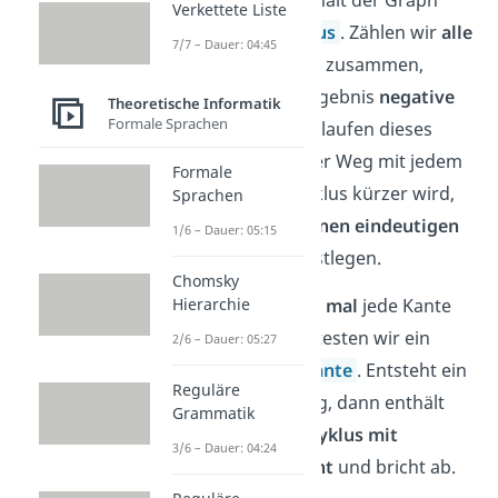
Verkettete Liste
zentral einen
Zyklus
. Zählen wir
alle
7/7 – Dauer: 04:45
Kanten des Zyklus
zusammen,
erhalten wir als Ergebnis
negative
Theoretische Informatik
Formale Sprachen
Kosten
fürs Durchlaufen dieses
Teilgraphen. Da der Weg mit jedem
Formale
durchlaufenen Zyklus kürzer wird,
Sprachen
kann man hier
keinen eindeutigen
1/6 – Dauer: 05:15
kürzesten Weg
festlegen.
Chomsky
Nachdem wir
n – 1 mal
jede Kante
Hierarchie
überprüft haben, testen wir ein
2/6 – Dauer: 05:27
letztes Mal
jede
Kante
. Entsteht ein
Reguläre
noch kürzerer Weg, dann enthält
Grammatik
der Graph einen
Zyklus mit
3/6 – Dauer: 04:24
negativem Gewicht
und bricht ab.