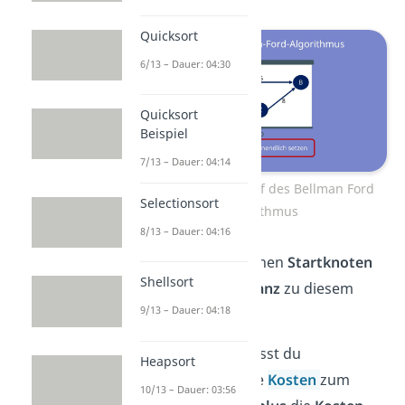
Quicksort
6/13 – Dauer: 04:30
Quicksort
Beispiel
7/13 – Dauer: 04:14
Allgemeiner Ablauf des Bellman Ford
Selectionsort
Algorithmus
8/13 – Dauer: 04:16
Dann wählst du einen
Startknoten
Shellsort
und setzt die
Distanz
zu diesem
9/13 – Dauer: 04:18
Knoten auf
0
.
Für jede Kante musst du
Heapsort
überprüfen, ob die
Kosten
zum
10/13 – Dauer: 03:56