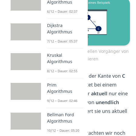
Algorithmus
6/12 – Dauer: 02:37
Dijkstra
Algorithmus
7/12 – Dauer: 05:37
Distanz zu und aktuellen Vorgänger von
Kruskal
B notieren
Algorithmus
8/12 – Dauer: 02:55
Weiter geht es mit der Kante von
C
nach B
. Diese startet bei einem
Prim
Algorithmus
Knoten, zu dem wir
aktuell
nur eine
9/12 – Dauer: 02:46
kürzeste Distanz
von
unendlich
kennen. Somit liefert sie uns aktuell
Bellman Ford
keine Abkürzung
.
Algorithmus
10/12 – Dauer: 05:20
Zu guter Letzt betrachten wir noch