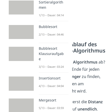
Sortieralgorith
men
1/13 – Dauer: 04:14
Bubblesort
2/13 – Dauer: 04:46
Allgemeiner Ablauf des
Bubblesort
Bellman-Ford-Algorithmus
Klausuraufgab
e
Doch wie läuft der
Algorithmus
ab?
3/13 – Dauer: 03:24
Das Ziel ist es, am Ende für jeden
Knoten den
Vorgänger
zu finden,
Insertionsort
über den der Knoten am
4/13 – Dauer: 04:04
günstigsten erreicht wird.
Mergesort
Hierfür setzt du zuerst die
Distanz
5/13 – Dauer: 03:59
zu jedem Knoten auf
unendlich
.