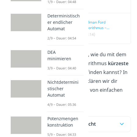
1/9 – Dauer: 04:48
Video
Deterministisch
er endlicher
Bellman Ford
Algorithmus –
Automat
Kürzeste Wege
(00:14)
2/9 – Dauer: 04:54
DEA
Du verstehst nicht, wie du mit dem
minimieren
Bellman-Ford-Algorithmus
kürzeste
3/9 – Dauer: 04:40
Wege
in Graphen finden kannst? In
diesem Beitrag erklären wir dir
Nichtdetermini
stischer
genau das anhand von einfachen
Automat
Beispielen
.
4/9 – Dauer: 05:36
Potenzmengen
Inhaltsübersicht
konstruktion
5/9 – Dauer: 04:33