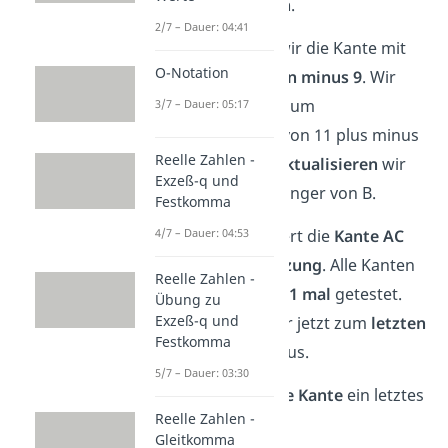
also
nichts ändern
.
2/7 – Dauer: 04:41
Jetzt überprüfen wir die Kante mit
O-Notation
einem
Gewicht von minus 9
. Wir
rechnen: Distanz zum
3/7 – Dauer: 05:17
Ausgangsknoten von 11 plus minus
Reelle Zahlen -
9 gleich 2. Somit
aktualisieren
wir
Exzeß-q und
Distanz und Vorgänger von B.
Festkomma
4/7 – Dauer: 04:53
Wie du siehst, liefert die
Kante AC
keine
neue
Abkürzung
. Alle Kanten
Reelle Zahlen -
haben wir nun
n – 1 mal
getestet.
Übung zu
Exzeß-q und
Somit kommen wir jetzt zum
letzten
Festkomma
Teil
des Algorithmus.
5/7 – Dauer: 03:30
Jetzt musst du
jede Kante
ein letztes
Reelle Zahlen -
Mal
überprüfen
.
Gleitkomma