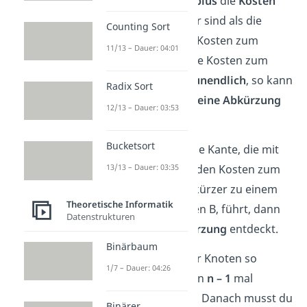
Ausgangsknoten
plus
die
Kosten
der
Kante
geringer sind als die
Counting Sort
bisher bekannten Kosten zum
11/13 – Dauer: 04:01
Zielknoten. Sind die Kosten zum
Ausgangsknoten
unendlich
, so kann
Radix Sort
die Kante aktuell
keine Abkürzung
12/13 – Dauer: 03:53
liefern.
Bucketsort
Findest du also eine Kante, die mit
ihren Kosten plus den Kosten zum
13/13 – Dauer: 03:35
Ausgangsknoten kürzer zu einem
Theoretische Informatik
Knoten, hier Knoten B, führt, dann
Datenstrukturen
hast du eine
Abkürzung
entdeckt.
Binärbaum
Ist
n
die Anzahl der Knoten so
1/7 – Dauer: 04:26
müssen alle Knoten
n – 1
mal
überprüft werden. Danach musst du
Binärer