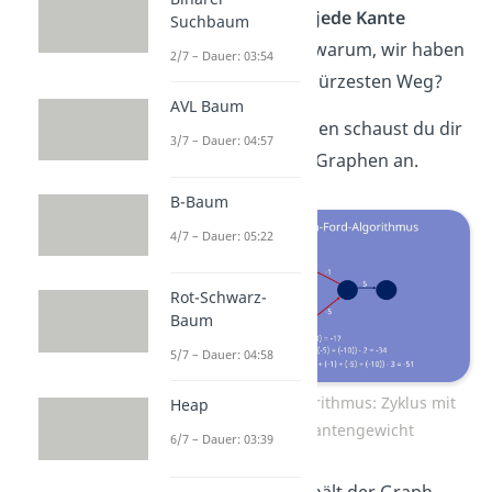
aber noch
einmal jede Kante
Suchbaum
überprüfen
. Aber warum, wir haben
2/7 – Dauer: 03:54
doch bereits den kürzesten Weg?
AVL Baum
Um das zu verstehen schaust du dir
3/7 – Dauer: 04:57
am besten diesen Graphen an.
B-Baum
4/7 – Dauer: 05:22
Rot-Schwarz-
Baum
5/7 – Dauer: 04:58
Bellman Ford Algorithmus: Zyklus mit
Heap
negativem Kantengewicht
6/7 – Dauer: 03:39
Wie du siehst, enthält der Graph