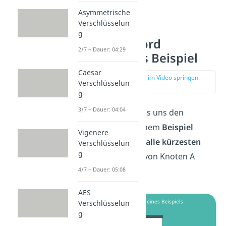
Asymmetrische
Verschlüsselun
g
Bellmann Ford
2/7 – Dauer: 04:29
Algorithmus Beispiel
Caesar
zur Stelle im Video springen
Verschlüsselun
(02:29)
g
3/7 – Dauer: 04:04
Genug Theorie, lass uns den
Algorithmus an einem
Beispiel
Vigenere
testen. Wir wollen
alle kürzesten
Verschlüsselun
g
Wege
ausgehend von Knoten A
4/7 – Dauer: 05:08
finden.
AES
Verschlüsselun
g