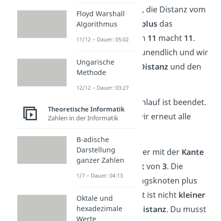
die
Kante AC
:
Null
, die Distanz vom
Floyd Warshall
Ausgangsknoten,
plus
das
Algorithmus
Kantengewicht von
11
macht
11
.
11/12 – Dauer: 05:02
Das ist kleiner als unendlich und wir
Ungarische
aktualisieren
die
Distanz
und den
Methode
Vorgänger
.
12/12 – Dauer: 03:27
Unser erster Durchlauf ist beendet.
Theoretische Informatik
Jetzt
überprüfen
wir erneut alle
Zahlen in der Informatik
Kanten
!
B-adische
Darstellung
Beginnen wir wieder mit der
Kante
ganzer Zahlen
mit einem
Gewicht
von
3
. Die
1/7 – Dauer: 04:13
Distanz zum Anfangsknoten plus
das Kantengewicht ist nicht
kleiner
Oktale und
hexadezimale
als die
bekannte Distanz
. Du musst
Werte