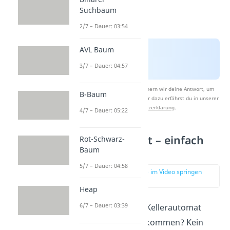
Suchbaum
2/7 – Dauer: 03:54
AVL Baum
3/7 – Dauer: 04:57
Nach Beantwortung speichern wir deine Antwort, um
B-Baum
Studyflix zu verbessern. Mehr dazu erfährst du in unserer
Datenschutzerklärung
.
4/7 – Dauer: 05:22
Kellerautomat – einfach
Rot-Schwarz-
Baum
erklärt
5/7 – Dauer: 04:58
zur Stelle im Video springen
(00:39)
Heap
6/7 – Dauer: 03:39
Du möchtest den Kellerautomat
einfach erklärt bekommen? Kein