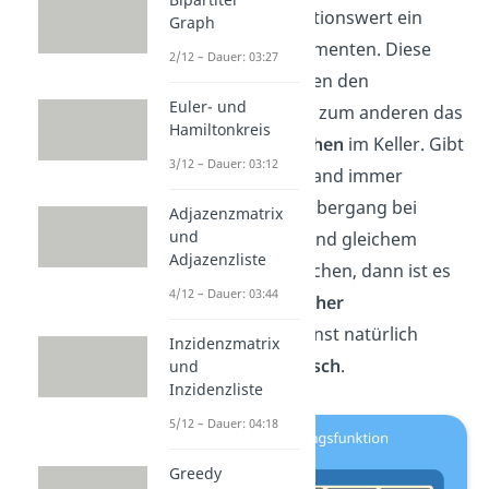
Tripel hat als Funktionswert ein
Graph
Tupel
aus zwei Elementen. Diese
2/12 – Dauer: 03:27
enthalten zum einen den
Euler- und
Folgezustand
und zum anderen das
Hamiltonkreis
neue
oberste Zeichen
im Keller. Gibt
3/12 – Dauer: 03:12
es von jedem Zustand immer
höchstens einen Übergang bei
Adjazenzmatrix
und
gleicher Eingabe und gleichem
Adjazenzliste
obersten Kellerzeichen, dann ist es
4/12 – Dauer: 03:44
ein
deterministischer
Kellerautomat
, sonst natürlich
Inzidenzmatrix
nichtdeterministisch
.
und
Inzidenzliste
5/12 – Dauer: 04:18
Greedy