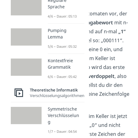
aussehen.
Reguläre
Sprache
Stelle dir einen Automaten vor, der
4/6 – Dauer: 05:13
erkennt, ob ein
Eingabewort
mit n-
Pumping
mal
„0“ beginnt
und auf n-mal
„1“
Lemma
endet
, zum Beispiel so: „000111“.
5/6 – Dauer: 05:32
Liest der Automat eine 0 ein, und
das erste Zeichen im Keller ist
Kontextfreie
ebenfalls eine 0, so wird das erste
Grammatik
Zeichen im Keller verdoppelt
, also
6/6 – Dauer: 05:42
zu „00“. Hierbei stellst du dir den
Theoretische Informatik
Keller einfach wie eine Zeichenfolge
Verschlüsselungsalgorithmen
vor:
Symmetrische
Verschlüsselun
Das erste Zeichen im Keller ist jetzt
g
trotzdem nur eine „0“ und nicht
1/7 – Dauer: 04:54
„00“, da nur das erste Zeichen der