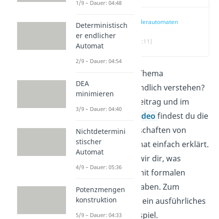
1/9 – Dauer: 04:48
Kellerautomaten
Deterministisch
er endlicher
(00:11)
Automat
2/9 – Dauer: 04:54
Du möchtest das Thema
DEA
„Kellerautomat“ endlich verstehen?
minimieren
Hier in unserem Beitrag und im
3/9 – Dauer: 04:40
dazugehörigem
Video
findest du die
wichtigsten Eigenschaften von
Nichtdetermini
stischer
einem Kellerautomat einfach erklärt.
Automat
Zusätzlich zeigen wir dir, was
4/9 – Dauer: 05:36
Kellerautomaten mit formalen
Sprachen zu tun haben. Zum
Potenzmengen
konstruktion
Schluss findest du ein ausführliches
Kellerautomat Beispiel.
5/9 – Dauer: 04:33