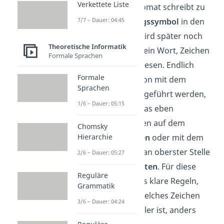
Verkettete Liste
Problem! Der Automat schreibt zu
7/7 – Dauer: 04:45
Beginn das
Anfangssymbol
in den
Speicher
, dieses wird später noch
Theoretische Informatik
wichtig. Jetzt wird ein Wort, Zeichen
Formale Sprachen
für Zeichen, eingelesen. Endlich
Formale
kann eine Operation mit dem
Sprachen
Kellerspeicher ausgeführt werden,
1/6 – Dauer: 05:15
wie zum Beispiel das eben
eingelesene Zeichen auf dem
Chomsky
Speicher abzulegen
oder mit dem
Hierarchie
aktuellen Zeichen an oberster Stelle
2/6 – Dauer: 05:27
des Kellers
verwerten
. Für diese
Reguläre
Verwertung gibt es klare Regeln,
Grammatik
die, je nachdem, welches Zeichen
3/6 – Dauer: 04:24
das oberste im Keller ist, anders