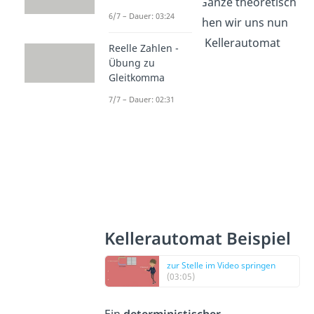
Aber wie sich das Ganze theoretisch
6/7 – Dauer: 03:24
umsetzen lässt, sehen wir uns nun
an dem folgenden Kellerautomat
Reelle Zahlen -
Beispiel an.
Übung zu
Gleitkomma
7/7 – Dauer: 02:31
Kellerautomat Beispiel
zur Stelle im Video springen
(03:05)