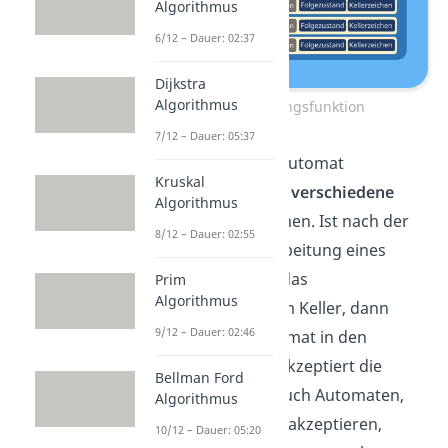
Algorithmus
6/12 – Dauer: 02:37
Dijkstra
Algorithmus
Überführungsfunktion
7/12 – Dauer: 05:37
Zudem kann der Automat
Kruskal
selbstverständlich
verschiedene
Algorithmus
Zustände
einnehmen. Ist nach der
8/12 – Dauer: 02:55
kompletten Verarbeitung eines
Wortes nur noch das
Prim
Algorithmus
Anfangszeichen
im Keller, dann
9/12 – Dauer: 02:46
wechselt der Automat in den
Endzustand
und akzeptiert die
Bellman Ford
Eingabe
. Es gibt auch Automaten,
Algorithmus
die ein Wort dann akzeptieren,
10/12 – Dauer: 05:20