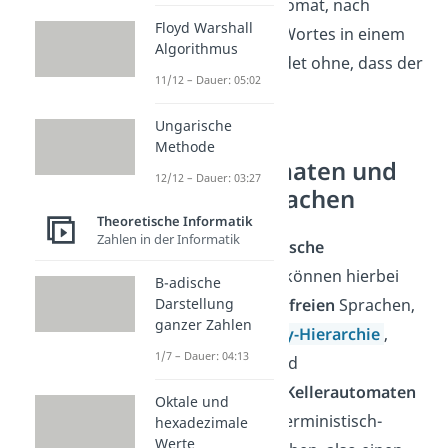
wenn sich der Automat, nach
Floyd Warshall
Abarbeiten eines Wortes in einem
Algorithmus
Endzustand befindet ohne, dass der
11/12 – Dauer: 05:02
Keller leer ist.
Ungarische
Methode
Kellerautomaten und
12/12 – Dauer: 03:27
formale Sprachen
Theoretische Informatik
Zahlen in der Informatik
Nichtdeterministische
Kellerautomaten
können hierbei
B-adische
Darstellung
genau die
kontextfreien
Sprachen,
ganzer Zahlen
Typ 2 der
Chomsky
-Hierarchie
,
1/7 – Dauer: 04:13
erkennen, während
deterministische Kellerautomaten
Oktale und
nur genau die deterministisch-
hexadezimale
Werte