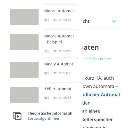
Moore Automat
6/9 – Dauer: 03:34
Inhaltsübersicht
Moore Automat
- Beispiel
Kellerautomaten
7/9 – Dauer: 02:46
zur Stelle im Video springen
(00:11)
Mealy Automat
8/9 – Dauer: 03:36
Ein
Kellerautomat
, kurz KA, auch
bekannt als pushdown automata –
Kellerautomat
kurz PDA, ist ein
endlicher Automat
9/9 – Dauer: 05:38
, der zusätzlich zu den
Grundkomponenten eines
Theoretische Informatik
Sortieralgorithmen
Automaten einen
Kellerspeicher
benutzt. Der Kellerspeicher ist