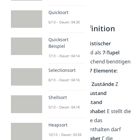
Quicksort
6/13 – Dauer: 04:30
Formale Definition
Quicksort
Ein
nichtdeterministischer
Beispiel
Kellerautomat
wird als
7-Tupel
7/13 – Dauer: 04:14
definiert – entsprechend benötigen
wir die folgenden
7 Elemente:
Selectionsort
8/13 – Dauer: 04:16
Die
Menge der Zustände
Z
Z
als
Startzustand
start
Shellsort
Z
als
Endzustand
end
9/13 – Dauer: 04:18
das
Eingabealphabe
t E stellt die
Zeichen dar, die das
Heapsort
Eingabewort enthalten darf
10/13 – Dauer: 03:56
das
Kelleralphabet
Γ die