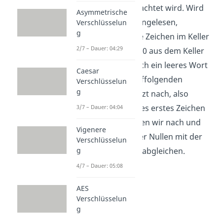
Zeichenfolge betrachtet wird. Wird
Asymmetrische
hingegen eine 1 eingelesen,
Verschlüsselun
g
während das erste Zeichen im Keller
2/7 – Dauer: 04:29
eine 0 ist, wird die 0 aus dem Keller
gelöscht, also durch ein leeres Wort
Caesar
ersetzt. Alle darauffolgenden
Verschlüsselun
g
Zeichen rücken jetzt nach, also
haben wir ein neues erstes Zeichen
3/7 – Dauer: 04:04
im Keller. So können wir nach und
Vigenere
nach die Anzahl der Nullen mit der
Verschlüsselun
Anzahl der Einsen abgleichen.
g
4/7 – Dauer: 05:08
AES
Verschlüsselun
g