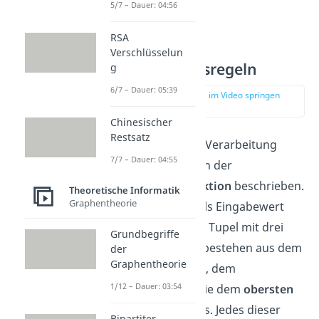
5/7 – Dauer: 04:56
RSA
Verschlüsselun
Verarbeitungsregeln
g
6/7 – Dauer: 05:39
zur Stelle im Video springen
(02:00)
Chinesischer
Restsatz
Die Regeln für die Verarbeitung
7/7 – Dauer: 04:55
werden hierbei von der
Überführungsfunktion
beschrieben.
Theoretische Informatik
Graphentheorie
Die Funktion hat als Eingabewert
hierbei
Tripel
, also Tupel mit drei
Grundbegriffe
Elementen. Diese bestehen aus dem
der
Graphentheorie
aktuellen Zustand
, dem
1/12 – Dauer: 03:54
eingelesenen
sowie dem
obersten
Zeichen
des Kellers. Jedes dieser
Bipartiter