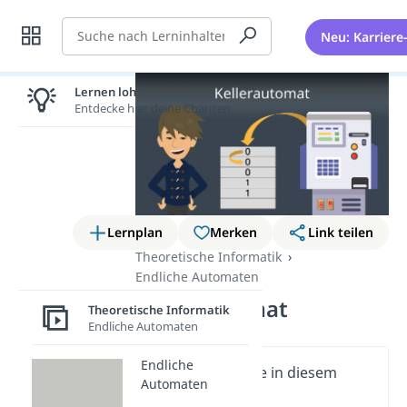
Suche
Neu: Karriere
Lernen lohnt sich!
Entdecke hier deine Chancen.
Lernplan
Merken
Link teilen
Theoretische Informatik
Endliche Automaten
Kellerautomat
Theoretische Informatik
Endliche Automaten
Endliche
Wichtige Inhalte in diesem
Automaten
Video