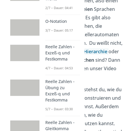
kontextfreie Sprachen, also einen
2/7 – Dauer: 04:41
Teil der kontextfreien
Sprachen
erkennen können. Es gibt also
O-Notation
kontextfreie Sprachen, die
3/7 – Dauer: 05:17
deterministische Kellerautomaten
nicht lesen können. Du weißt nicht,
Reelle Zahlen -
was die
Chomsky-Hierarchie
oder
Exzeß-q und
Festkomma
kontextfreie Sprachen
sind? Dann
schau dir am besten unser Video
4/7 – Dauer: 04:53
dazu an!
Reelle Zahlen -
Übung zu
Alles klar! Nun verstehst du, wie du
Exzeß-q und
Kellerautomaten konstruieren und
Festkomma
nachvollziehen kannst. Außerdem
5/7 – Dauer: 03:30
weißt du jetzt auch, wie du
Reelle Zahlen -
Kellerautomaten nutzen kannst.
Gleitkomma