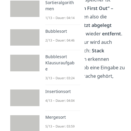
Sortieralgorith
hierbei ein
„Last In First Out“ –
men
Speicher
. Es werden also die
1/13 – Dauer: 04:14
Elemente, die
zuletzt abgelegt
Bubblesort
wurden, als
erstes
wieder
entfernt
.
2/13 – Dauer: 04:46
Diese Datenstruktur wird auch
Stapel
oder englisch:
Stack
Bubblesort
genannt. Allgemein erkennen
Klausuraufgab
Kellerautomaten, ob eine Eingabe zu
e
einer formalen Sprache gehört,
3/13 – Dauer: 03:24
oder nicht.
Insertionsort
4/13 – Dauer: 04:04
Mergesort
5/13 – Dauer: 03:59