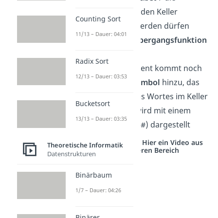
Zeichen, die in den Keller
Counting Sort
geschrieben werden dürfen
11/13 – Dauer: 04:01
die
Zustandsübergangsfunktion
δ
Radix Sort
als neues Element kommt noch
12/13 – Dauer: 03:53
das
Anfangssymbol
hinzu, das
vor Eingabe des Wortes im Keller
Bucketsort
steht. Dieses wird mit einem
13/13 – Dauer: 03:35
Rautezeichen (#) dargestellt
Studyflix vernetzt: Hier ein Video aus
Theoretische Informatik
einem anderen Bereich
Datenstrukturen
Binärbaum
1/7 – Dauer: 04:26
Binärer