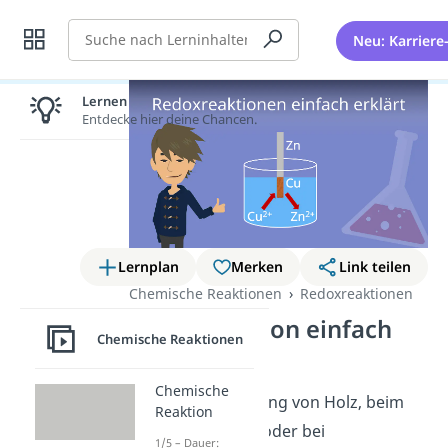
Suche
Neu: Karriere
Lernen lohnt sich!
Entdecke hier deine Chancen.
Lernplan
Merken
Link teilen
Chemische Reaktionen
Redoxreaktionen
Redoxreaktion einfach
Chemische Reaktionen
erklärt
Chemische
Bei der Verbrennung von Holz, beim
Reaktion
Rosten von Eisen oder bei
1/5 – Dauer: