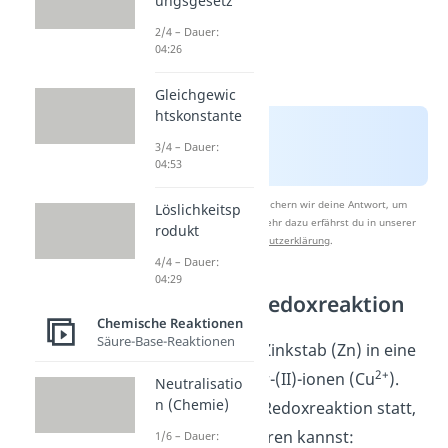
ungsgesetz
2/4 – Dauer:
04:26
Gleichgewic
htskonstante
3/4 – Dauer:
04:53
Nach Beantwortung speichern wir deine Antwort, um
Löslichkeitsp
Studyflix zu verbessern. Mehr dazu erfährst du in unserer
rodukt
Datenschutzerklärung
.
4/4 – Dauer:
04:29
Beispiel der Redoxreaktion
Chemische Reaktionen
Säure-Base-Reaktionen
Du tauchst einen Zinkstab (Zn) in eine
2+
Lösung mit Kupfer-(II)-ionen (Cu
).
Neutralisatio
n (Chemie)
Dabei findet eine Redoxreaktion statt,
die du so formulieren kannst:
1/6 – Dauer: