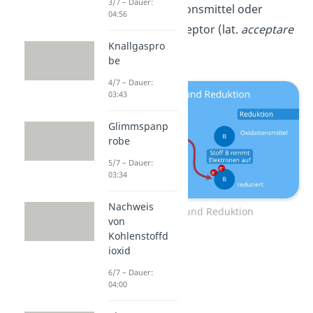
3/7 – Dauer:
ihn als Oxidationsmittel oder
04:56
Elektronenakzeptor (lat.
acceptare
Knallgaspro
= empfangen).
be
4/7 – Dauer:
03:43
Glimmspanp
robe
5/7 – Dauer:
03:34
Nachweis
Oxidation und Reduktion
von
Kohlenstoffd
ioxid
6/7 – Dauer:
04:00