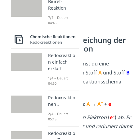
Biuret-
Reaktion
7/7 – Dauer:
04:45
Chemische Reaktionen
Reaktionsgleichung der
Redoxreaktionen
Redoxreaktion
Redoxreaktio
n einfach
In der Chemie kannst du eine
erklärt
Redoxreaktion von Stoff
A
und Stoff
B
1/4 – Dauer:
nach folgendem Reaktionsschema
04:50
formulieren:
Redoxreaktio
+
–
Oxidation:
A
→
A
+
e
nen I
2/4 – Dauer:
–
Stoff
A
gibt hier ein Elektron
(
e
)
ab. Er
05:13
wird dabei oxidiert und reduziert damit
Redoxreaktio
Stoff
B
.