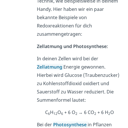
Technik, wie beispielsweise in deinem
Handy. Hier haben wir ein paar
bekannte Beispiele von
Redoxreaktionen für dich
zusammengetragen:
Zellatmung und Photosynthese:
In deinen Zellen wird bei der
Zellatmung
Energie gewonnen.
Hierbei wird Glucose (Traubenzucker)
zu Kohlenstoffdioxid oxidiert und
Sauerstoff zu Wasser reduziert. Die
Summenformel lautet:
C
H
O
+ 6 O
→ 6 CO
+ 6 H
O
6
12
6
2
2
2
Bei der
Photosynthese
in Pflanzen