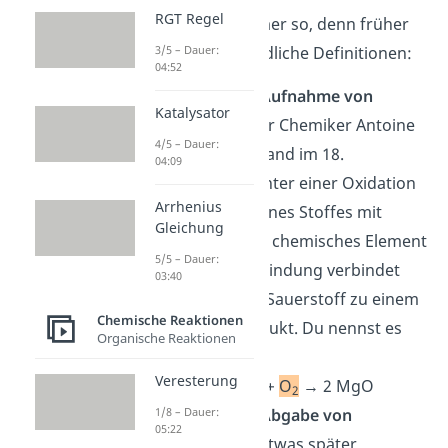
RGT Regel
Das war nicht immer so, denn früher
gab es unterschiedliche Definitionen:
3/5 – Dauer:
04:52
Oxidation als
Aufnahme von
Katalysator
Sauerstoff
: Der Chemiker Antoine
4/5 – Dauer:
Lavoisier verstand im 18.
04:09
Jahrhundert unter einer Oxidation
Arrhenius
die Reaktion eines Stoffes mit
Gleichung
Sauerstoff
. Ein chemisches Element
5/5 – Dauer:
oder eine Verbindung verbindet
03:40
sich dabei mit Sauerstoff zu einem
Chemische Reaktionen
Reaktionsprodukt. Du nennst es
Organische Reaktionen
Oxid.
Veresterung
Beispiel:
2 Mg +
O
→ 2 MgO
2
Oxidation als
Abgabe von
1/8 – Dauer:
05:22
Wasserstoff
: Etwas später