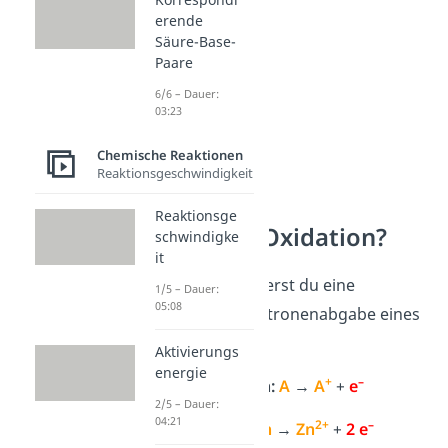
erende
Säure-Base-
Paare
6/6 – Dauer:
03:23
Chemische Reaktionen
Reaktionsgeschwindigkeit
Reaktionsge
Was ist die Oxidation?
schwindigke
it
Heutzutage definierst du eine
1/5 – Dauer:
05:08
Oxidation
als Elektronenabgabe eines
Stoffes.
Aktivierungs
energie
+
–
Oxidation:
A
→
A
+
e
2/5 – Dauer:
04:21
2+
–
Beispiel:
Zn
→
Zn
+
2 e