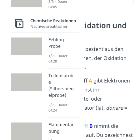
3/3 – Dauer:
04:05
Chemische Reaktionen
Was sind Oxidation und
Nachweisreaktionen
Reduktion?
Fehling
Probe
Die Redoxreaktion besteht aus den
1/7 – Dauer:
beiden Teilreaktionen, der Oxidation
04:28
und der Reduktion.
Tollensprob
Oxidation
:
Stoff
A
gibt Elektronen
e
(Silberspieg
–
(
e
) ab. Du nennst ihn
elprobe)
Reduktionsmittel oder
2/7 – Dauer:
Elektronendonator (lat.
donare
=
04:24
schenken).
Flammenfär
Reduktion
:
Stoff
B
nimmt die
bung
–
Elektronen (
e
) auf. Du bezeichnest