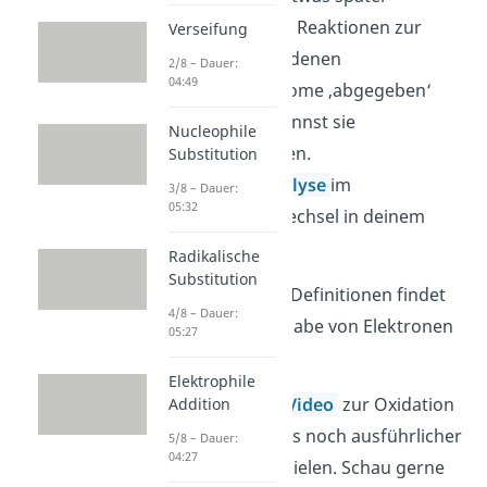
gehörten auch Reaktionen zur
Verseifung
Oxidation, bei denen
2/8 – Dauer:
04:49
Wasserstoffatome ‚abgegeben‘
werden. Du nennst sie
Nucleophile
Dehydrierungen.
Substitution
Beispiel:
Glykolyse
im
3/8 – Dauer:
05:32
Energiestoffwechsel in deinem
Körper.
Radikalische
Substitution
Beachte:
Bei allen Definitionen findet
4/8 – Dauer:
trotzdem eine Abgabe von Elektronen
05:27
statt.
Elektrophile
In unserem extra
Video
zur Oxidation
Addition
erklären wir dir das noch ausführlicher
5/8 – Dauer:
04:27
mit weiteren Beispielen. Schau gerne