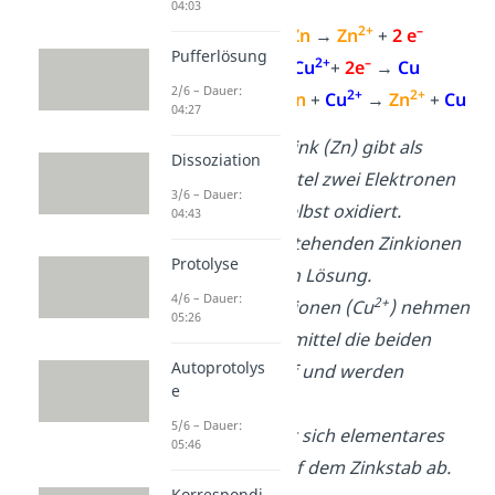
04:03
2+
–
Oxidation
:
Zn
→
Zn
+
2 e
Pufferlösung
2+
–
Reduktion:
Cu
+
2e
→
Cu
2/6 – Dauer:
2+
2+
Redoxreaktion:
Zn
+
Cu
→
Zn
+
Cu
04:27
Elementares Zink (Zn) gibt als
Dissoziation
Reduktionsmittel zwei Elektronen
3/6 – Dauer:
ab und wird selbst oxidiert.
04:43
Die dabei entstehenden Zinkionen
Protolyse
2+
(Zn
) gehen in Lösung.
4/6 – Dauer:
2+
Die Kupfer(II)-ionen (Cu
) nehmen
05:26
als Oxidationsmittel die beiden
Autoprotolys
Elektronen auf und werden
e
reduziert.
5/6 – Dauer:
Dabei scheidet sich elementares
05:46
Kupfer (Cu) auf dem Zinkstab ab.
Korrespondi