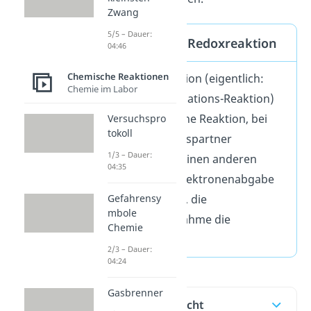
Zwang
5/5 – Dauer:
Definition der Redoxreaktion
04:46
Chemische Reaktionen
Eine Redoxreaktion (eigentlich:
Chemie im Labor
Reduktions-Oxidations-Reaktion)
ist eine chemische Reaktion, bei
Versuchspro
tokoll
der ein Reaktionspartner
1/3 – Dauer:
Elektronen auf einen anderen
04:35
überträgt. Die Elektronenabgabe
ist die Oxidation, die
Gefahrensy
mbole
Elektronenaufnahme die
Chemie
Reduktion.
2/3 – Dauer:
04:24
Gasbrenner
Inhaltsübersicht