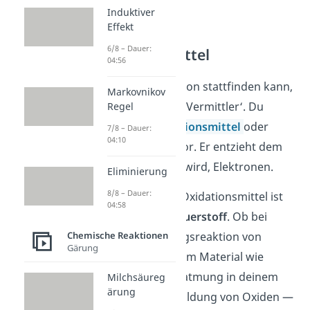
vorbei!
Induktiver
Effekt
6/8 – Dauer:
Oxidationsmittel
04:56
Damit eine Oxidation stattfinden kann,
Markovnikov
benötigt es einen ‚Vermittler‘. Du
Regel
nennst ihn
Oxidationsmittel
oder
7/8 – Dauer:
04:10
Elektronenakzeptor. Er entzieht dem
Stoff, der oxidiert wird, Elektronen.
Eliminierung
8/8 – Dauer:
Das bekannteste Oxidationsmittel ist
04:58
wahrscheinlich
Sauerstoff
. Ob bei
einer Verbrennungsreaktion von
Chemische Reaktionen
Gärung
kohlenstoffhaltigem Material wie
Kohle, bei der Zellatmung in deinem
Milchsäureg
ärung
Körper oder der Bildung von Oxiden —