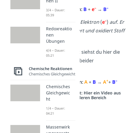
nen II
–
–
Reduktion:
B
+
e
→
B
3/4 – Dauer:
05:39
–
Stoff
B
nimmt das Elektron
(
e
)
auf. Er
Redoxreaktio
wird dabei reduziert und oxidiert Stoff
nen
A
.
Übungen
4/4 – Dauer:
Zusammengefasst siehst du hier die
05:21
Gesamtgleichung beider
Chemische Reaktionen
Teilreaktionen:
Chemisches Gleichgewicht
+
–
Redoxreaktion:
A
+
B
→
A
+
B
Chemisches
Gleichgewic
Studyflix vernetzt: Hier ein Video aus
einem anderen Bereich
ht
1/4 – Dauer:
04:21
Massenwirk