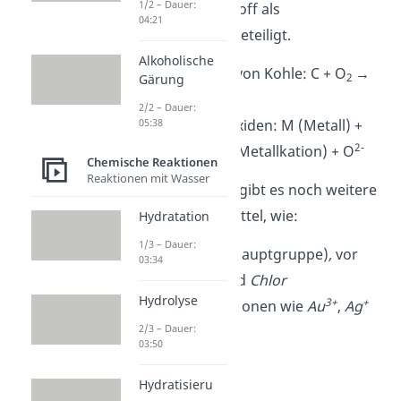
1/2 – Dauer:
überall ist Sauerstoff als
04:21
Oxidationsmittel beteiligt.
Alkoholische
Verbrennung von Kohle: C + O
→
2
Gärung
CO
2
2/2 – Dauer:
Bildung von Oxiden: M (Metall) +
05:38
2+
2-
1/2 O
→ M
(Metallkation) + O
2
Chemische Reaktionen
Reaktionen mit Wasser
Neben Sauerstoff gibt es noch weitere
gute Oxidationsmittel, wie:
Hydratation
1/3 – Dauer:
Halogene
(7. Hauptgruppe)
,
vor
03:34
allem
Fluor
und
Chlor
Hydrolyse
3+
+
Edelmetall-Kationen wie
Au
,
Ag
2/3 – Dauer:
03:50
Hydratisieru