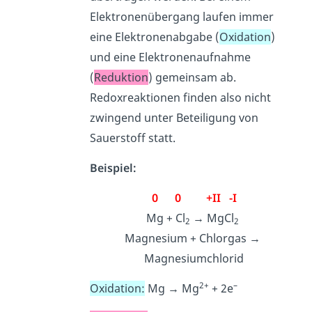
Elektronenübergang laufen immer
eine Elektronenabgabe (
Oxidation
)
und eine Elektronenaufnahme
(
Reduktion
) gemeinsam ab.
Redoxreaktionen finden also nicht
zwingend unter Beteiligung von
Sauerstoff statt.
Beispiel:
0 0 +II -I
Mg + Cl
→ MgCl
2
2
Magnesium + Chlorgas →
Magnesiumchlorid
2+
–
Oxidation:
Mg → Mg
+ 2e