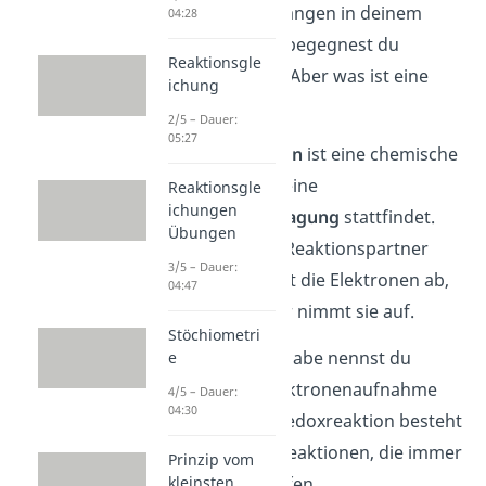
Stoffwechselvorgängen in deinem
04:28
Körper — überall begegnest du
Reaktionsgle
Redoxreaktionen. Aber was ist eine
ichung
Redoxreaktion?
2/5 – Dauer:
05:27
Eine
Redoxreaktion
ist eine chemische
Reaktion, bei der eine
Reaktionsgle
ichungen
Elektronenübertragung
stattfindet.
Übungen
Hierbei sind zwei Reaktionspartner
3/5 – Dauer:
beteiligt: Einer gibt die Elektronen ab,
04:47
der zweite Partner nimmt sie auf.
Stöchiometri
Die Elektronenabgabe nennst du
e
Oxidation
, die Elektronenaufnahme
4/5 – Dauer:
04:30
Reduktion
. Eine Redoxreaktion besteht
also aus zwei Teilreaktionen, die immer
Prinzip vom
kleinsten
gemeinsam ablaufen.