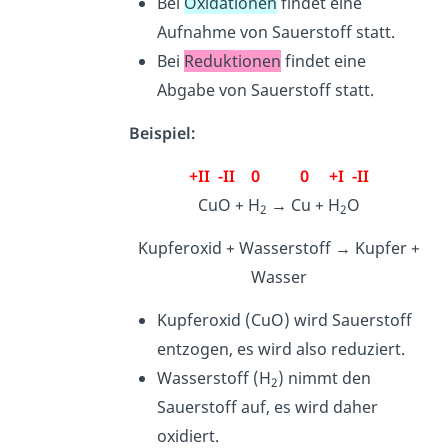
Bei
Oxidationen
findet eine
Aufnahme von Sauerstoff statt.
Bei
Reduktionen
findet eine
Abgabe von Sauerstoff statt.
Beispiel:
+II -II 0 0 +I -II
CuO + H
→ Cu + H
O
2
2
Kupferoxid + Wasserstoff → Kupfer +
Wasser
Kupferoxid (CuO) wird Sauerstoff
entzogen, es wird also reduziert.
Wasserstoff
(H
) nimmt den
2
Sauerstoff auf, es wird daher
oxidiert.