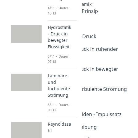
Hydrostatik & -dynamik
4/11 – Dauer:
Archimedisches Prinzip
10:13
Dauer: 04:47
Auftriebskraft
Hydrostatik
Dauer: 03:03
- Druck in
Hydrostatischer Druck
bewegter
Dauer: 04:39
Flüssigkeit
Hydrostatik - Druck in ruhender
Flüssigkeit
5/11 – Dauer:
07:18
Dauer: 10:13
Hydrostatik - Druck in bewegter
Laminare
Flüssigkeit
und
Dauer: 07:18
Laminare und turbulente Strömung
turbulente
Strömung
Dauer: 05:11
Reynoldszahl
6/11 – Dauer:
Dauer: 05:26
05:11
Dynamik von Fluiden - Impulssatz
Dauer: 07:05
Reynoldsza
Strömung mit Reibung
hl
Dauer: 06:03