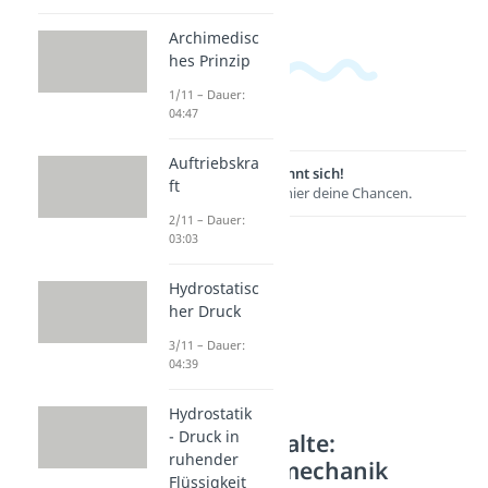
Archimedisc
hes Prinzip
1/11 – Dauer:
04:47
Auftriebskra
Lernen lohnt sich!
ft
Entdecke hier deine Chancen.
2/11 – Dauer:
03:03
Hydrostatisc
her Druck
3/11 – Dauer:
04:39
Hydrostatik
- Druck in
Weitere Inhalte:
ruhender
Strömungsmechanik
Flüssigkeit