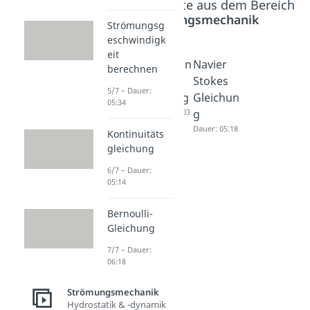
Beliebte Inhalte aus dem Bereich
Strömungsmechanik
Strömungsg
eschwindigk
eit
Dynamik
Strömun
Navier
berechnen
von
g mit
Stokes
5/7 – Dauer:
Fluiden -
Reibung
Gleichun
05:34
Impulss
Dauer: 06:03
g
atz
Dauer: 05:18
Kontinuitäts
Dauer: 07:05
gleichung
6/7 – Dauer:
05:14
Bernoulli-
Gleichung
7/7 – Dauer:
06:18
Strömungsmechanik
Hydrostatik & -dynamik