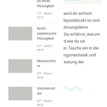
en einer
Flüssigkeit
In diesem Video wird dir einfach
1/7 – Dauer:
07:51
erklärt, was die Reynoldszahl ist und
wie sie in der Strömungslehre
Nicht
newtonsche
verwendet wird. Du erfährst, warum
Flüssigkeit
sie wichtig ist und wie du sie
2/7 – Dauer:
berechnen kannst. Tauche ein in die
04:37
Welt der Strömungsmechanik und
Massenstro
verstehe die Bedeutung der
m
Reynoldszahl!
3/7 – Dauer:
05:22
Volumenstr
om
4/7 – Dauer:
04:37