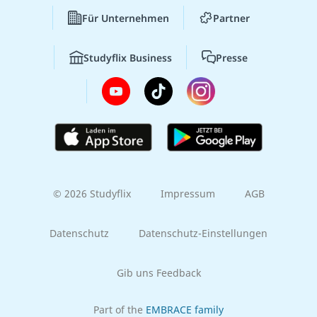
Für Unternehmen
Partner
Studyflix Business
Presse
© 2026 Studyflix
Impressum
AGB
Datenschutz
Datenschutz-Einstellungen
Gib uns Feedback
Part of the
EMBRACE family