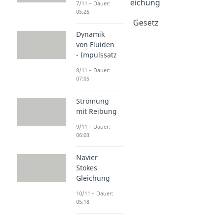
Navier Stokes Gleichung
7/11 – Dauer:
05:26
Dauer: 05:18
Hagen Poiseuille Gesetz
Dauer: 05:18
Dynamik
von Fluiden
- Impulssatz
8/11 – Dauer:
07:05
Strömung
mit Reibung
9/11 – Dauer:
06:03
Navier
Stokes
Gleichung
10/11 – Dauer:
05:18