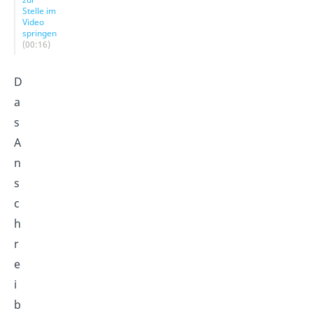
Stelle im
Video
springen
(00:16)
D
a
s
A
n
s
c
h
r
e
i
b