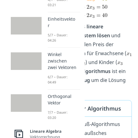
03:21
Einheitsvekto
r
Du kannst das
lineare
Gleichungssystem lösen
und
5/7 – Dauer:
04:26
findest dann den Preis der
Eintrittskarten für Erwachsene (
Winkel
zwischen
), Senioren (
) und Kinder (
zwei Vektoren
). Der
Gauß-Algorithmus
ist ein
6/7 – Dauer:
gutes
Werkzeug
um die Lösung
04:49
zu finden.
Orthogonal
Vektor
Gaußscher Algorithmus
7/7 – Dauer:
03:20
Mit dem Gauß-Algorithmus
Lineare Algebra
oder auch gaußsches
Vektorrechnung