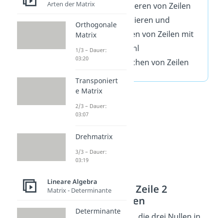
Arten der Matrix
Subtrahieren von Zeilen
Multiplizieren und
Orthogonale
Dividieren von Zeilen mit
Matrix
einer Zahl
1/3 – Dauer:
03:20
Vertauschen von Zeilen
Transponiert
e Matrix
2/3 – Dauer:
03:07
Drehmatrix
3/3 – Dauer:
03:19
Lineare Algebra
Zeile 3 von Zeile 2
Matrix - Determinante
subtrahieren
Determinante
Dein Ziel ist es, die drei Nullen in