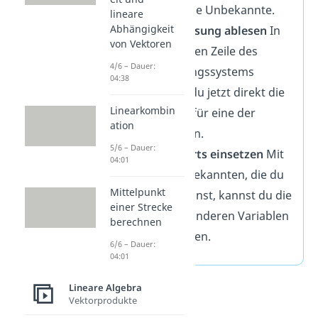
noch eine Unbekannte.
lineare
Abhängigkeit
Erste Lösung ablesen
In
von Vektoren
der dritten Zeile des
4/6 – Dauer:
Gleichungssystems
04:38
findest du jetzt direkt die
Linearkombin
Lösung für eine der
ation
Variablen.
5/6 – Dauer:
Rückwärts einsetzen
Mit
04:01
der Unbekannten, die du
Mittelpunkt
jetzt kennst, kannst du die
einer Strecke
beiden anderen Variablen
berechnen
berechnen.
6/6 – Dauer:
04:01
Lineare Algebra
Vektorprodukte