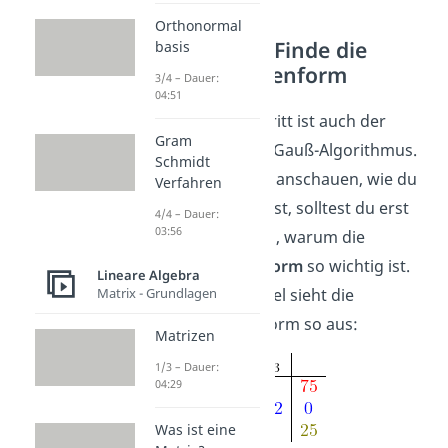
Orthonormal
1. Schritt: Finde die
basis
Zeilenstufenform
3/4 – Dauer:
04:51
Der erste Schritt ist auch der
Gram
wichtigste im Gauß-Algorithmus.
Schmidt
Bevor wir uns anschauen, wie du
Verfahren
ihn durchführst, solltest du erst
4/4 – Dauer:
03:56
mal verstehen, warum die
Zeilenstufenform
so wichtig ist.
Lineare Algebra
Matrix - Grundlagen
Für das Beispiel sieht die
Zeilenstufenform so aus:
Matrizen
1/3 – Dauer:
04:29
Was ist eine