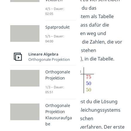
musst, kannst du das
4/5 – Dauer:
02:05
Gleichungssystem als Tabelle
formulieren. Lass dafür die
Spatprodukt
Variablennamen weg und
5/5 – Dauer:
übertrage nur die Zahlen, die vor
04:00
den Variablen stehen
Lineare Algebra
(Koeffizienten), in die Tabelle.
Orthogonale Projektion
Orthogonale
Projektion
1/3 – Dauer:
05:51
Jetzt berechnest du die Lösung
Orthogonale
des linearen Gleichungssystems
Projektion
Klausuraufga
mit dem gaußschen
be
Eliminierungsverfahren. Der erste