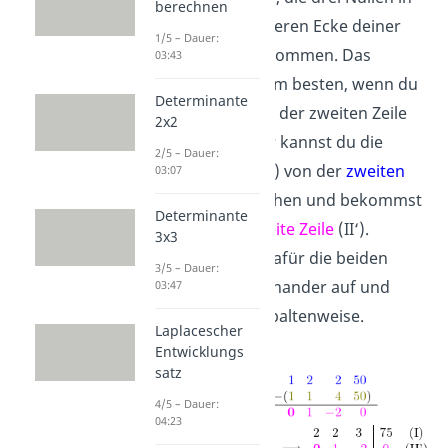
berechnen
der linken unteren Ecke deiner
1/5 – Dauer:
Tabelle zu bekommen. Das
03:43
erreichst du am besten, wenn du
Determinante
mit der Null in der zweiten Zeile
2x2
anfängst. Hier kannst du die
2/5 – Dauer:
dritte Zeile
(III) von der
zweiten
03:07
Zeile
(II) abziehen und bekommst
Determinante
eine
neue zweite Zeile
(II‘).
3x3
Schreibe dir dafür die beiden
3/5 – Dauer:
Zeilen untereinander auf und
03:47
subtrahiere spaltenweise.
Laplacescher
Entwicklungs
satz
4/5 – Dauer:
04:23