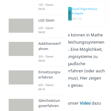
1/8 – Dauer:
Gauß-Algorithmus
04:35
Aufgabe
(00:14)
LGS lösen
2/8 – Dauer:
04:03
Viele Probleme können in Mathe
mit linearen Gleichungssystemen
Additionsverf
ahren
gelöst werden. Eine Möglichkeit,
lineare Gleichungssysteme zu
3/8 – Dauer:
04:02
lösen, ist das gaußsche
Eliminationsverfahren (oder auch
Einsetzungsv
erfahren
Gauß-Algorithmus). Hier zeigen
wir dir, wie das genau
4/8 – Dauer:
04:16
funktioniert.
Gleichsetzun
Vergiss nicht, unser
Video
dazu
gsverfahren
anzuschauen!