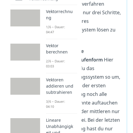
Eliminationsverfahren
Vektorrechnu
brauchst du nur drei Schritte,
ng
um ein lineares
1/6 – Dauer:
Gleichungssystem lösen zu
04:47
können:
Vektor
Finde die
berechnen
Zeilenstufenform
Hier
2/6 – Dauer:
03:03
formst du das
Gleichungssystem so um,
Vektoren
dass bei der ersten
addieren und
subtrahieren
Gleichung noch alle
3/6 – Dauer:
Unbekannte auftauchen
04:10
und bei der mittleren nur
noch zwei. Bei der letzten
Lineare
Unabhängigk
Gleichung hast du nur
eit und