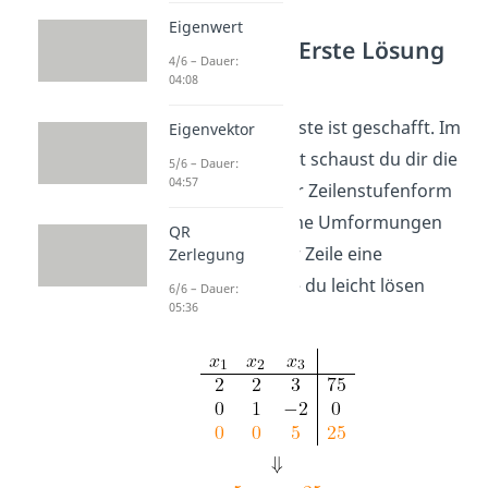
Eigenwert
2. Schritt: Erste Lösung
4/6 – Dauer:
ablesen
04:08
Der Schwierigste ist geschafft. Im
Eigenvektor
zweiten Schritt schaust du dir die
5/6 – Dauer:
04:57
dritte Zeile
der Zeilenstufenform
an. Durch deine Umformungen
QR
steht in dieser Zeile eine
Zerlegung
Gleichung, die du leicht lösen
6/6 – Dauer:
05:36
kannst.