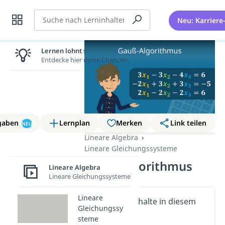
Suche
Neu: Karriere
Lernen lohnt sich!
Entdecke hier deine Chancen.
gaben
Lernplan
Merken
Link teilen
NEU
Lineare Algebra
Lineare Gleichungssysteme
Gauß-Algorithmus
Lineare Algebra
Lineare Gleichungssysteme
Lineare
Wichtige Inhalte in diesem
Gleichungssy
Video
steme