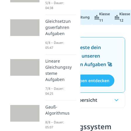
5/8 – Dauer:
04:38
Klasse
Klasse
Abiturvorbereitung
11
12
Gleichsetzun
gsverfahren
Aufgaben
6/8 – Dauer:
Jetzt neu: Teste dein
05:47
Wissen mit unseren
Lineare
kostenlosen Aufgaben 🚀
Gleichungssy
steme
Aufgaben
Aufgaben entdecken
7/8 – Dauer:
04:25
Inhaltsübersicht
Gauß-
Algorithmus
8/8 – Dauer:
Gleichungssystem
05:07