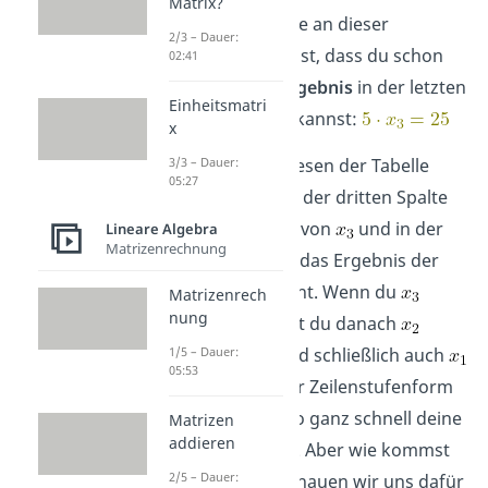
Matrix?
Das Besondere an dieser
2/3 – Dauer:
Schreibweise ist, dass du schon
02:41
dein erstes
Ergebnis
in der letzten
Einheitsmatri
Zeile
ablesen
kannst:
x
3/3 – Dauer:
Denke beim Lesen der Tabelle
05:27
daran, dass in der dritten Spalte
der Vorfaktor von
und in der
Lineare Algebra
Matrizenrechnung
letzten Spalte das Ergebnis der
Gleichung steht. Wenn du
Matrizenrech
nung
kennst, kannst du danach
1/5 – Dauer:
berechnen und schließlich auch
05:53
finden. Mit der Zeilenstufenform
findest du also ganz schnell deine
Matrizen
addieren
Unbekannten. Aber wie kommst
2/5 – Dauer:
du darauf? Schauen wir uns dafür