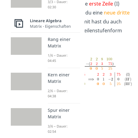
3/3 – Dauer:
und danach die
erste Zeile
(I)
02:30
abziehst, hast du eine
neue dritte
Lineare Algebra
Zeile
(III‘). Damit hast du auch
Matrix - Eigenschaften
schon deine Zeilenstufenform
gefunden!
Rang einer
Matrix
1/6 – Dauer:
04:45
Kern einer
Matrix
2/6 – Dauer:
04:38
Spur einer
Matrix
3/6 – Dauer:
02:54