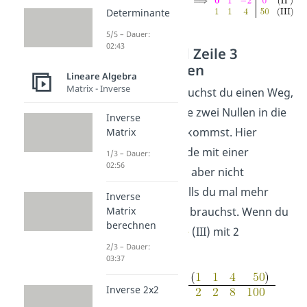
Determinante
5/5 – Dauer:
02:43
Zeile 1 und Zeile 3
subtrahieren
Lineare Algebra
Matrix - Inverse
Als nächstes suchst du einen Weg,
mit dem du die zwei Nullen in die
Inverse
letzte Zeile bekommst. Hier
Matrix
findest du beide mit einer
1/3 – Dauer:
02:56
Rechnung. Sei aber nicht
überrascht, falls du mal mehr
Inverse
Schritte dafür brauchst. Wenn du
Matrix
berechnen
die
dritte Zeile
(III) mit 2
2/3 – Dauer:
multiplizierst
03:37
Inverse 2x2