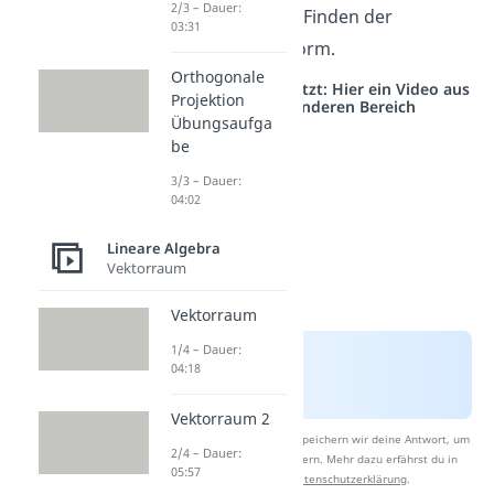
2/3 – Dauer:
Schritt ist das Finden der
03:31
Zeilenstufenform.
Orthogonale
Studyflix vernetzt: Hier ein Video aus
Projektion
einem anderen Bereich
Übungsaufga
be
3/3 – Dauer:
04:02
Lineare Algebra
Vektorraum
Vektorraum
1/4 – Dauer:
04:18
Vektorraum 2
Nach Beantwortung speichern wir deine Antwort, um
2/4 – Dauer:
Studyflix zu verbessern. Mehr dazu erfährst du in
05:57
unserer
Datenschutzerklärung
.