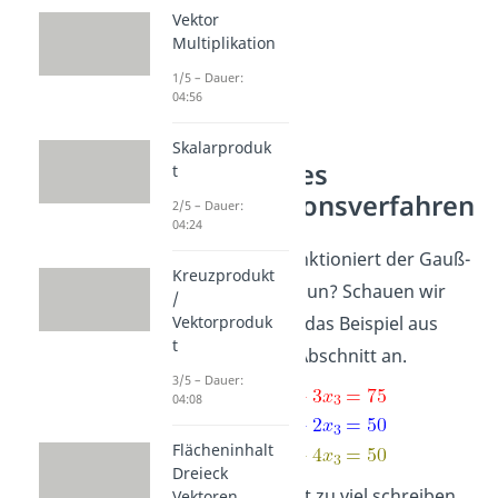
Vektor
Multiplikation
1/5 – Dauer:
04:56
Skalarproduk
Gaußsches
t
Eliminationsverfahren
2/5 – Dauer:
04:24
Wie genau funktioniert der Gauß-
Kreuzprodukt
Algorithmus nun? Schauen wir
/
uns noch mal das Beispiel aus
Vektorproduk
t
dem letztem Abschnitt an.
3/5 – Dauer:
04:08
Flächeninhalt
Dreieck
Damit du nicht zu viel schreiben
Vektoren