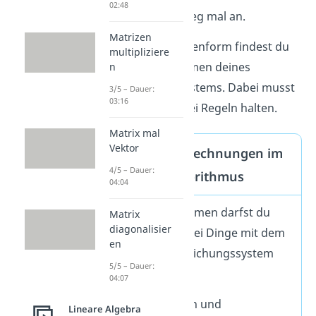
02:48
den Rechenweg mal an.
Matrizen
Die Zeilenstufenform findest du
multipliziere
durch Umformen deines
n
Gleichungssystems. Dabei musst
3/5 – Dauer:
03:16
du dich an drei Regeln halten.
Matrix mal
Vektor
Erlaubte Rechnungen im
4/5 – Dauer:
Gauß-Algorithmus
04:04
Beim Umformen darfst du
Matrix
diagonalisier
nur diese drei Dinge mit dem
en
linearen Gleichungssystem
5/5 – Dauer:
tun:
04:07
Addieren und
Lineare Algebra