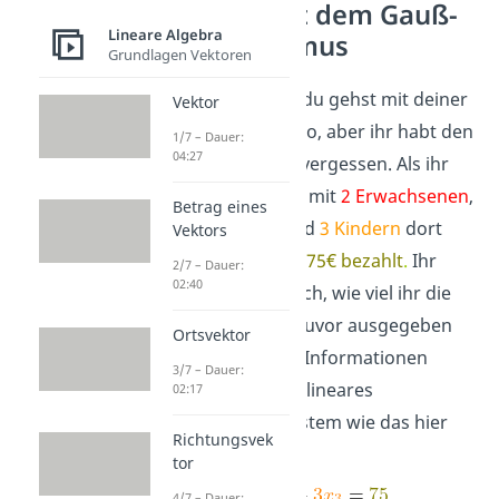
lösen mit dem Gauß-
Lineare Algebra
Algorithmus
Grundlagen Vektoren
Stelle dir vor, du gehst mit deiner
Vektor
Familie ins Kino, aber ihr habt den
1/7 – Dauer:
04:27
Eintrittspreis vergessen. Als ihr
das letzte Mal mit
2
Erwachsenen
,
Betrag eines
2
Senioren
und
3 Kindern
dort
Vektors
wart, habt ihr
75€ bezahlt
.
Ihr
2/7 – Dauer:
02:40
wisst auch noch, wie viel ihr die
beiden Male zuvor ausgegeben
Ortsvektor
habt. Mit den Informationen
3/7 – Dauer:
kannst du ein lineares
02:17
Gleichungssystem wie das hier
Richtungsvek
aufstellen.
tor
4/7 – Dauer: