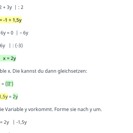
 + 3y | : 2
= -1 + 1,5y
 6y = 0 | – 6y
6y | : (-3)
)
x = 2y
le x. Die kannst du dann gleichsetzen:
)
=
(II‘)
1,5y
=
2y
die Variable y vorkommt. Forme sie nach y um.
 = 2y | -1,5y