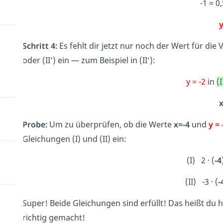
-1 = 0
y
Schritt 4:
Es fehlt dir jetzt nur noch der Wert für die 
oder (II‘) ein — zum Beispiel in (II‘):
y = -2
in
(I
x
Probe:
Um zu überprüfen, ob die Werte
x=-4
und
y = 
Gleichungen (I) und (II) ein:
(I) 2 · (
-4
(II) -3 · (
-
Super! Beide Gleichungen sind erfüllt! Das heißt du 
richtig gemacht!