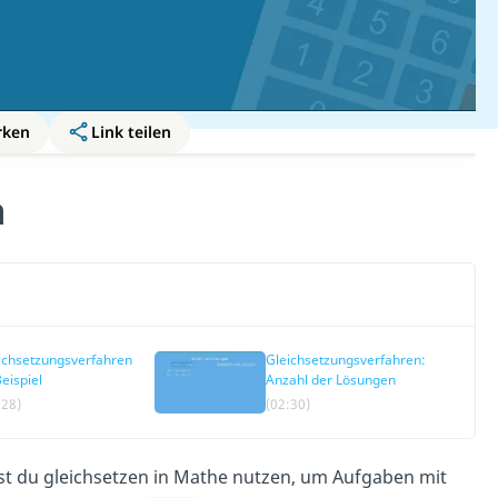
rken
Link teilen
n
ichsetzungsverfahren
Gleichsetzungsverfahren:
eispiel
Anzahl der Lösungen
:28)
(02:30)
st du gleichsetzen in Mathe nutzen, um Aufgaben mit