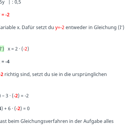
,5y | : 0,5
 = -2
Variable x. Dafür setzt du
y=-2
entweder in Gleichung (I‘)
I‘)
x = 2 · (
-2
)
 = -4
-2
richtig sind, setzt du sie in die ursprünglichen
) – 3 · (
-2
) = -2
4
) + 6 · (
-2
) = 0
hast beim Gleichungsverfahren in der Aufgabe alles