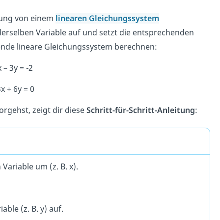
sung von einem
linearen Gleichungssystem
erselben Variable auf und setzt die entsprechenden
gende lineare Gleichungssystem berechnen:
 – 3y = -2
3x + 6y = 0
rgehst, zeigt dir diese
Schritt-für-Schritt-Anleitung
:
ariable um (z. B. x).
ble (z. B. y) auf.