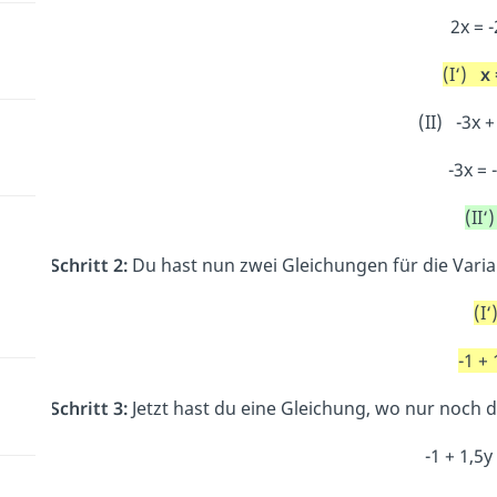
2x = -2
(I‘)
x 
(II) -3x +
-3x = -
(II‘
Schritt 2:
Du hast nun zwei Gleichungen für die Variab
(I‘
-1 + 
Schritt 3:
Jetzt hast du eine Gleichung, wo nur noch 
-1 + 1,5y