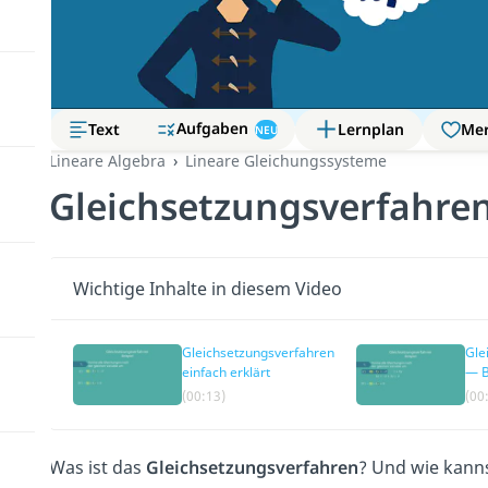
Aufgaben
Text
Lernplan
Me
NEU
Lineare Algebra
Lineare Gleichungssysteme
Gleichsetzungsverfahre
Wichtige Inhalte in diesem Video
Gleichsetzungsverfahren
Gle
einfach erklärt
— B
(00:13)
(00
Was ist das
Gleichsetzungsverfahren
? Und wie kann