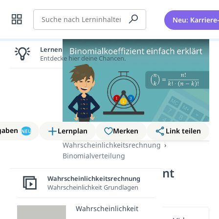
Suche
Neu: Karriere
Lernen lohnt sich!
Entdecke hier deine Chancen.
gaben
Lernplan
Merken
Link teilen
NEU
Wahrscheinlichkeitsrechnung
Binomialverteilung
Binomialkoeffizient
Wahrscheinlichkeitsrechnung
einfach erklärt
Wahrscheinlichkeit Grundlagen
Wahrscheinlichkeit