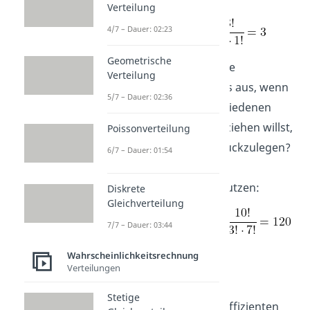
Verteilung
4/7 – Dauer: 02:23
Geometrische
Du hast also 3 verschiedene
Verteilung
Möglichkeiten! Wie sieht es aus, wenn
5/7 – Dauer: 02:36
du eine Urne mit
10
verschiedenen
Kugeln hast und
3
daraus ziehen willst,
Poissonverteilung
ohne dabei eine Kugel zurückzulegen?
6/7 – Dauer: 01:54
Du kannst wieder den
Binomialkoeffizienten benutzen:
Diskrete
Gleichverteilung
7/7 – Dauer: 03:44
Wahrscheinlichkeitsrechnung
Es gibt also in dem Fall
120
Verteilungen
Möglichkeiten
.
Stetige
Merk dir:
Den Binomialkoeffizienten