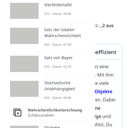
Vierfeldertafel
3/6 – Dauer: 04:46
Du sprichst das dann so aus: „
2 aus
Satz der totalen
3
” oder „
3 über 2
”.
Wahrscheinlichkeit
4/6 – Dauer: 01:58
Definition Binomialkoeffizient
Satz von Bayes
Der Binomialkoeffizient ist eine
5/6 – Dauer: 02:29
mathematische Funktion. Mit ihm
Stochastische
kannst du bestimmen, wie viele
Unabhängigkeit
Möglichkeiten
es gibt,
k Objekte
6/6 – Dauer: 04:46
aus
n Elementen
zu wählen. Dabei
ist es wichtig, dass du
ohne
Wahrscheinlichkeitsrechnung
Zufallsvariablen
Beachtung der Reihenfolge
und
ohne Zurücklegen
auswählst.
Du
Diskrete