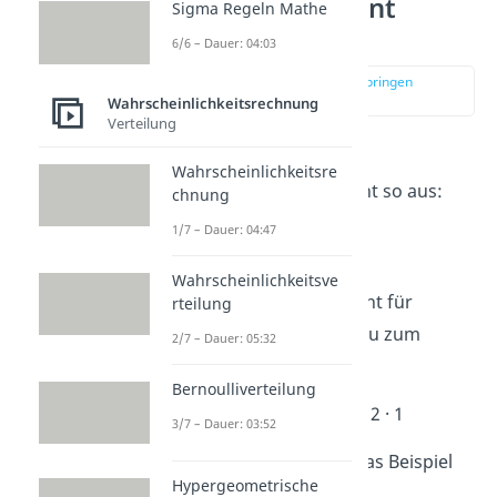
Binomialkoeffizient
Sigma Regeln Mathe
berechnen
6/6 – Dauer: 04:03
zur Stelle im Video springen
(01:28)
Wahrscheinlichkeitsrechnung
Verteilung
Die
Formel
für den
Wahrscheinlichkeitsre
Binomialkoeffizienten
sieht so aus:
chnung
1/7 – Dauer: 04:47
Wahrscheinlichkeitsve
Das Ausrufezeichen „
!
“ steht für
rteilung
Fakultät
. Bei 9! rechnest du zum
2/7 – Dauer: 05:32
Beispiel
Bernoulliverteilung
9! = 9 · 8 · 7 · 6 · ….· 2 · 1
3/7 – Dauer: 03:52
Schau dir dafür nochmal das Beispiel
Hypergeometrische
vom Anfang an: