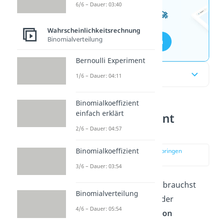
Wissen mit unseren
6/6 – Dauer: 03:40
kostenlosen Aufgaben 🚀
Wahrscheinlichkeitsrechnung
Binomialverteilung
Aufgaben entdecken
Bernoulli Experiment
Inhaltsübersicht
1/6 – Dauer: 04:11
Binomialkoeffizient
einfach erklärt
Binomialkoeffizient
Erklärung
2/6 – Dauer: 04:57
Binomialkoeffizient
zur Stelle im Video springen
(00:15)
3/6 – Dauer: 03:54
Den Binomialkoeffizienten brauchst
Binomialverteilung
du, um in der
Stochastik
oder
4/6 – Dauer: 05:54
Kombinatorik
die
Anzahl von