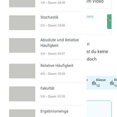
Wichtige Inhalte in diesem Video
1/6 – Dauer: 04:30
Binomialkoeffizient
Stochastik
Erklärung
2/6 – Dauer: 03:00
(00:15)
Absolute und Relative
Hier lernst du alles über den
Häufigkeit
Binomialkoeffizienten
!
Hast du keine
3/6 – Dauer: 02:07
Lust zu lesen? Dann schau doch
Relative Häufigkeit
einfach unser
Video
!
4/6 – Dauer: 03:43
Klasse
Klasse
K
Abiturvorbereitung
11
12
1
Fakultät
5/6 – Dauer: 01:55
Jetzt neu: Teste dein
Ergebnismenge