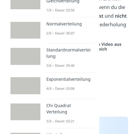
Gleichverteilung
brauchst du immer dann, wenn du die
1/6 – Dauer: 02:50
Reihenfolge nicht beachtest
und
nicht
Normalverteilung
zurücklegst
(oder keine Wiederholung
erlaubt ist).
2/6 – Dauer: 06:07
Studyflix vernetzt: Hier ein Video aus
einem anderen Bereich
Standardnormalvertei
lung
3/6 – Dauer: 05:40
Exponentialverteilung
4/6 – Dauer: 03:08
Chi Quadrat
Verteilung
5/6 – Dauer: 02:21