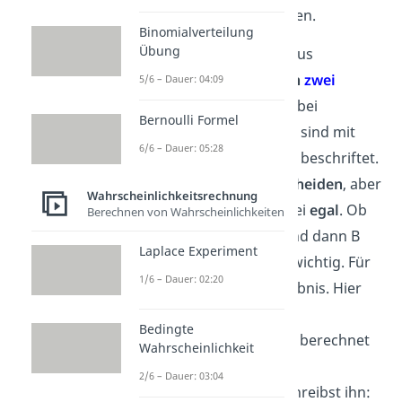
Möglichkeiten
zu berechnen.
Binomialverteilung
Übung
Stell dir vor, du möchtest aus
einem
Topf
mit
drei
Kugeln
zwei
5/6 – Dauer: 04:09
Kugeln
ziehen,
ohne
sie dabei
Bernoulli Formel
zurückzulegen
. Die Kugeln sind mit
6/6 – Dauer: 05:28
den Buchstaben A, B und C beschriftet.
Du kannst sie also
unterscheiden
, aber
Wahrscheinlichkeitsrechnung
die
Reihenfolge
ist dir dabei
egal
. Ob
Berechnen von Wahrscheinlichkeiten
du zuerst Kugel A ziehst und dann B
Laplace Experiment
oder andersrum, ist nicht wichtig. Für
1/6 – Dauer: 02:20
dich zählt nur das Endergebnis. Hier
brauchst du dann den
Bedingte
Binomialkoeffizienten. Der berechnet
Wahrscheinlichkeit
die Anzahl der möglichen
2/6 – Dauer: 03:04
Kombinationen
und du schreibst ihn: