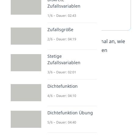
schreibst ihn so:
Zufallsvariablen
1/6 – Dauer: 02:43
Zufallsgröße
2/6 – Dauer: 04:19
Schau dir jetzt am besten mal an, wie
du den Binomialkoeffizienten
Stetige
berechnen kannst.
Zufallsvariablen
3/6 – Dauer: 02:01
Dichtefunktion
4/6 – Dauer: 04:10
Dichtefunktion Übung
5/6 – Dauer: 04:40