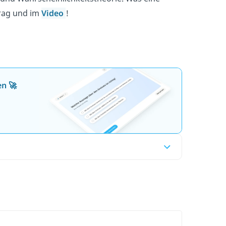
trag und im
Video
!
en 🚀