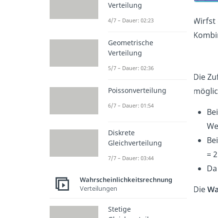
Verteilung
Wirfst
4/7 – Dauer: 02:23
Kombi
Geometrische
Verteilung
5/7 – Dauer: 02:36
Die Zu
Poissonverteilung
möglic
6/7 – Dauer: 01:54
Be
We
Diskrete
Be
Gleichverteilung
= 2
7/7 – Dauer: 03:44
Da
Wahrscheinlichkeitsrechnung
Verteilungen
Die
Wa
Stetige