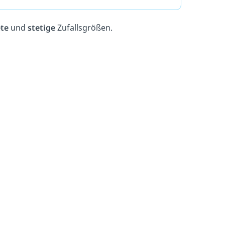
ete
und
stetige
Zufallsgrößen.