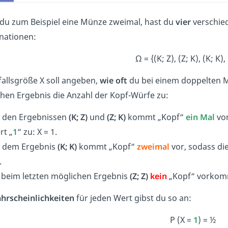
 du zum Beispiel eine Münze zweimal, hast du
vier
verschie
nationen:
Ω = {(K; Z), (Z; K), (K; K),
fallsgröße X soll angeben,
wie oft
du bei einem doppelten
hen Ergebnis die Anzahl der Kopf-Würfe zu:
i den Ergebnissen
(K; Z)
und
(Z; K)
kommt „Kopf“
ein Mal
vor
rt „
1
“ zu: X = 1.
i dem Ergebnis
(K; K)
kommt „Kopf“
zweimal
vor, sodass di
.
 beim letzten möglichen Ergebnis
(Z; Z)
kein
„Kopf“ vorkomm
hrscheinlichkeiten
für jeden Wert gibst du so an:
P (X =
1
) = ½