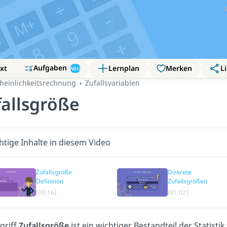
Aufgaben
xt
Lernplan
Merken
Li
NEU
heinlichkeitsrechnung
Zufallsvariablen
fallsgröße
htige Inhalte in diesem Video
Zufallsgröße
Diskrete
Definition
Zufallsgrößen
(00:16)
(01:02)
griff
Zufallsgröße
ist ein wichtiger Bestandteil der Statist