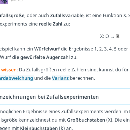
ufallsgröße
, oder auch
Zufallsvariable
, ist eine Funktion X
sexperiments eine
reelle Zahl
zu:
X: Ω →
ispiel kann ein
Würfelwurf
die Ergebnisse 1, 2, 3, 4, 5 ode
 Wurf
die gewürfelte Augenzahl
zu.
 wissen:
Da Zufallsgrößen reelle Zahlen sind, kannst du fü
ardabweichung
und die
Varianz
berechnen.
nzeichnungen bei Zufallsexperimenten
 möglichen Ergebnisse eines Zufallsexperiments werden im
llsgröße kennzeichnest du mit
Großbuchstaben
(X). Die ei
egen mit
Kleinbuchstaben
(k) an.