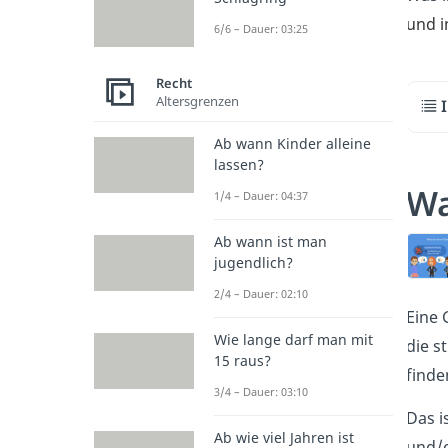
und 
6/6 – Dauer: 03:25
Recht
Altersgrenzen
Ab wann Kinder alleine
lassen?
Wa
1/4 – Dauer: 04:37
Ab wann ist man
jugendlich?
2/4 – Dauer: 02:10
Eine 
Wie lange darf man mit
die s
15 raus?
finde
3/4 – Dauer: 03:10
Das i
Ab wie viel Jahren ist
und/o