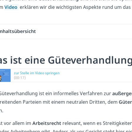
im
Video
erklären wir die wichtigsten Aspekte rund um da
Inhaltsübersicht
s ist eine Güteverhandlun
zur Stelle im Video springen
(00:17)
Güteverhandlung ist ein informelles Verfahren zur
außerger
treitenden Parteien mit einem neutralen Dritten, dem
Güter
n.
st vor allem im
Arbeitsrecht
relevant, wenn es Streitigkeit
der Arbeitgebern gibt. Anders als vor Gericht steht hier n