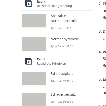
Recht
E
Rechtliche Rangordnung
u
Abstrakte
B
Normenkontrolle
1/2 – Dauer: 05:51
D
D
Normenpyramide
2/2 – Dauer: 03:22
V
S
Recht
Rechtliche Prinzipien
B
Fahrlässigkeit
E
1/6 – Dauer: 04:36
D
u
Schadensersatz
2/6 – Dauer: 05:36