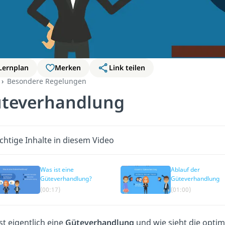
Lernplan
Merken
Link teilen
Besondere Regelungen
teverhandlung
chtige Inhalte in diesem Video
Was ist eine
Ablauf der
Güteverhandlung?
Güteverhandlung
(00:17)
(01:00)
st eigentlich eine
Güteverhandlung
und wie sieht die optim