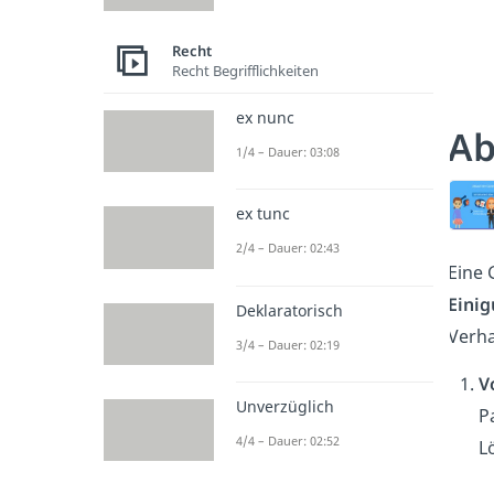
Recht
Recht Begrifflichkeiten
ex nunc
Ab
1/4 – Dauer: 03:08
ex tunc
2/4 – Dauer: 02:43
Eine 
Eini
Deklaratorisch
Verha
3/4 – Dauer: 02:19
V
Unverzüglich
P
4/4 – Dauer: 02:52
L