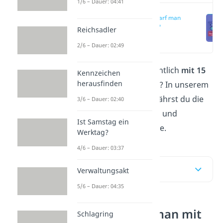
1/6 – Dauer: 04:41
Wie lange darf man
mit 15 raus?
Reichsadler
(00:12)
2/6 – Dauer: 02:49
Wie lange darf man
eigentlich
mit 15
Kennzeichen
herausfinden
abends
draußen bleiben
? In unserem
Beitrag und im
Video
erfährst du die
3/6 – Dauer: 02:40
gesetzlichen Regelungen und
Ist Samstag ein
Ausnahmen für 15-Jährige.
Werktag?
4/6 – Dauer: 03:37
Inhaltsübersicht
Verwaltungsakt
5/6 – Dauer: 04:35
Wie lange darf man mit
Schlagring