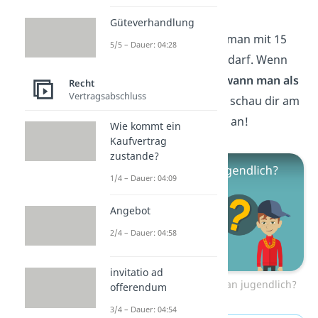
jugendlich?
Güteverhandlung
Jetzt weißt du, wie lange man mit 15
5/5 – Dauer: 04:28
abends draußen bleiben darf. Wenn
du wissen möchtest,
ab wann man als
Recht
Vertragsabschluss
Jugendlicher zählt
, dann schau dir am
besten unser
Video
dazu an!
Wie kommt ein
Kaufvertrag
zustande?
1/4 – Dauer: 04:09
Angebot
2/4 – Dauer: 04:58
invitatio ad
Zum Video: Ab wann ist man jugendlich?
offerendum
3/4 – Dauer: 04:54