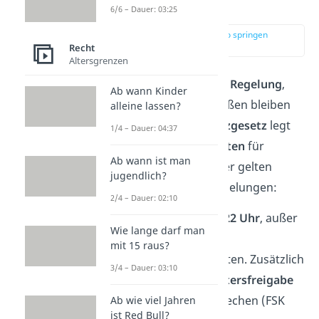
15 raus?
6/6 – Dauer: 03:25
zur Stelle im Video springen
(00:12)
Recht
Altersgrenzen
Es gibt
keine allgemeine Regelung
,
Ab wann Kinder
wie lange du mit 15 draußen bleiben
alleine lassen?
darfst. Das
Jugendschutzgesetz
legt
1/4 – Dauer: 04:37
allerdings die
Ausgehzeiten
für
Ab wann ist man
bestimmte Orte
fest. Hier gelten
jugendlich?
folgende gesetzliche Regelungen:
2/4 – Dauer: 02:10
Kino
: Aufenthalt bis
22 Uhr
, außer
Wie lange darf man
in Begleitung eines
mit 15 raus?
Erziehungsberechtigten. Zusätzlich
3/4 – Dauer: 03:10
muss der Film der
Altersfreigabe
für 15-Jährige entsprechen (FSK
Ab wie viel Jahren
ist Red Bull?