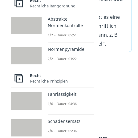
Recht
Rechtliche Rangordnung
einen Jugendlichen zu
übernehmen. Dabei gibt es eine
Abstrakte
Normenkontrolle
Nachweispflicht, die schriftlich
festgehalten werden kann, z. B.
1/2 – Dauer: 05:51
durch einen „Muttizettel“.
Normenpyramide
2/2 – Dauer: 03:22
Recht
Rechtliche Prinzipien
Fahrlässigkeit
1/6 – Dauer: 04:36
Schadensersatz
Ausnahmen und
2/6 – Dauer: 05:36