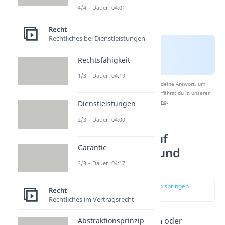
4/4 – Dauer: 04:01
Recht
Rechtliches bei Dienstleistungen
Rechtsfähigkeit
1/3 – Dauer: 04:19
Nach Beantwortung speichern wir deine Antwort, um
Studyflix zu verbessern. Mehr dazu erfährst du in unserer
Datenschutzerklärung
.
Dienstleistungen
2/3 – Dauer: 04:00
Ausgehzeiten auf
Garantie
Klassenfahrten und
Reisen
3/3 – Dauer: 04:17
zur Stelle im Video springen
Recht
(02:15)
Rechtliches im Vertragsrecht
Während
Klassenfahrten
oder
Abstraktionsprinzip