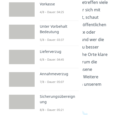
zum Jugendschutz und betreffen viele
Vorkasse
Situationen im Alltag. Wer sich mit
4/8 – Dauer: 04:25
Jugendschutz beschäftigt, schaut
darauf, welche Regeln in öffentlichen
Unter Vorbehalt
Bedeutung
Orten wie Kino, Gaststätte oder
Veranstaltungen gelten und wer die
5/8 – Dauer: 03:37
Aufsicht hat. So kannst du besser
Lieferverzug
einordnen, warum manche Orte klare
6/8 – Dauer: 04:45
Uhrzeiten haben und warum die
Begleitung durch Erwachsene
Annahmeverzug
manchmal etwas ändert. Weitere
7/8 – Dauer: 05:07
Videos dazu findest du in unserem
Wirtschaftsbereich
.
Sicherungsübereign
ung
8/8 – Dauer: 05:21