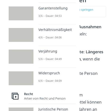
Sonderregelungen
Garantenstellung
zur Stelle im Video springen
(01:27)
3/6 – Dauer: 04:53
Allerdings gibt es einige
Ausnahmen
Verhältnismäßigkeit
von den allgemeinen Regeln:
4/6 – Dauer: 04:06
Begleitung durch
Verjährung
Erziehungsberechtigte
:
Längeres
Verweilen
ist
möglich
, wenn die
5/6 – Dauer: 04:49
Eltern oder eine
Widerspruch
erziehungsbeauftragte Person
anwesend sind.
6/6 – Dauer: 04:09
Recht
Muttizettel
: Mit einem
Arten von Recht und Person
sogenannten Muttizettel können
Jugendliche unter 16 Jahren an
Juristische Person