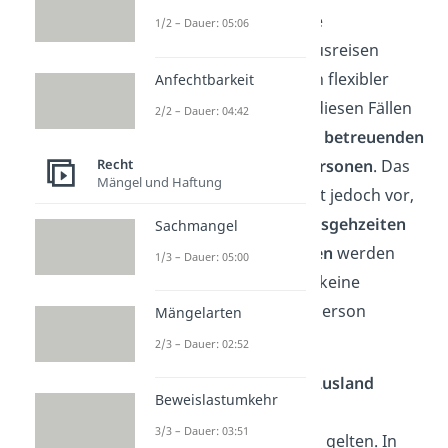
organisierten Reisen
wie
1/2 – Dauer: 05:06
Sommerurlauben und Busreisen
können die Ausgehzeiten flexibler
Anfechtbarkeit
gehandhabt werden. In diesen Fällen
2/2 – Dauer: 04:42
gelten oft die
Regeln der betreuenden
Recht
Lehrer
oder
Aufsichtspersonen
. Das
Mängel und Haftung
Jugendschutzgesetz sieht jedoch vor,
dass die
gesetzlichen Ausgehzeiten
Sachmangel
grundsätzlich
eingehalten
werden
1/3 – Dauer: 05:00
müssen. Das gilt, sofern keine
erziehungsbeauftragte Person
Mängelarten
anwesend ist.
2/3 – Dauer: 02:52
Wichtig:
Für
Reisen ins Ausland
Beweislastumkehr
können teilweise andere,
3/3 – Dauer: 03:51
landesspezifische Regeln gelten. In