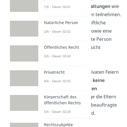
öffentlichen Veranstaltungen
wie
1/6 – Dauer: 02:41
Discos oder Konzerten teilnehmen.
Dabei muss eine schriftliche
Natürliche Person
Erlaubnis der Eltern sowie eine
2/6 – Dauer: 02:52
erziehungsbeauftragte Person
vorliegen, die die Aufsicht
Öffentliches Recht
übernimmt.
3/6 – Dauer: 02:43
Private Feiern
: Bei privaten Feiern
Privatrecht
unter Aufsicht gibt es
keine
4/6 – Dauer: 02:55
gesetzlich festgelegten
Ausgehzeiten
, solange die Eltern
Körperschaft des
öffentlichen Rechts
oder eine erziehungsbeauftragte
5/6 – Dauer: 02:29
Person anwesend sind.
Rechtssubjekte