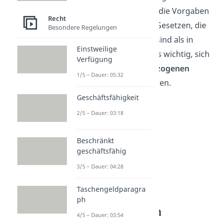
vielen Fällen richten sich die Vorgaben
Recht
daher nach den lokalen Gesetzen, die
Besondere Regelungen
manchmal großzügiger sind als in
Einstweilige
Deutschland. Daher ist es wichtig, sich
Verfügung
vorab über die
länderbezogenen
1/5 – Dauer: 05:32
Regelungen
zu informieren.
Geschäftsfähigkeit
2/5 – Dauer: 03:18
Beschränkt
geschäftsfähig
3/5 – Dauer: 04:28
Taschengeldparagra
ph
Ab wann ist man
4/5 – Dauer: 03:54