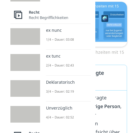
Recht
Recht Begrifflichkeiten
ex nunc
1/4 – Dauer: 03:08
Regelungen für Ausgehzeiten mit 15
ex tunc
2/4 – Dauer: 02:43
Erziehungsbeauftragte
Personen
Deklaratorisch
3/4 – Dauer: 02:19
Eine erziehungsbeauftragte
Person ist eine
volljährige Person
,
Unverzüglich
die von den Eltern oder
4/4 – Dauer: 02:52
Erziehungsberechtigten
beauftragt wird, die Aufsicht über