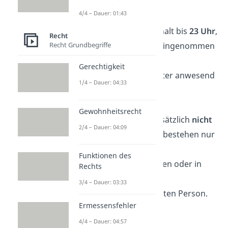
12).
4/4 – Dauer: 01:43
Gaststätten
: Aufenthalt bis
23 Uhr
,
Recht
Recht Grundbegriffe
wenn eine Mahlzeit eingenommen
wird oder ein
Gerechtigkeit
Erziehungsberechtigter anwesend
1/4 – Dauer: 04:33
ist.
Gewohnheitsrecht
Diskotheken
: Grundsätzlich
nicht
2/4 – Dauer: 04:09
erlaubt
. Ausnahmen bestehen nur
bei speziellen
Funktionen des
Jugendveranstaltungen oder in
Rechts
Begleitung einer
3/4 – Dauer: 03:33
erziehungsbeauftragten Person.
Ermessensfehler
4/4 – Dauer: 04:57