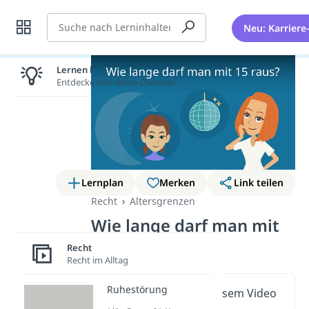
Suche
Neu: Karriere
Lernen lohnt sich!
Entdecke hier deine Chancen.
Lernplan
Merken
Link teilen
Recht
Altersgrenzen
Wie lange darf man mit
15 raus?
Recht
Recht im Alltag
Ruhestörung
Wichtige Inhalte in diesem Video