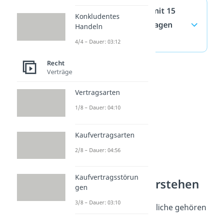
Wie lange darf man mit 15
Konkludentes
raus? — häufigste Fragen
Handeln
(ausklappen)
4/4 – Dauer: 03:12
Recht
Verträge
Vertragsarten
1/8 – Dauer: 04:10
Kaufvertragsarten
2/8 – Dauer: 04:56
Kaufvertragsstörun
Jugendschutz verstehen
gen
3/8 – Dauer: 03:10
Ausgehregeln für Jugendliche gehören