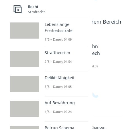
Recht
Strafrecht
Beliebte Inhalte aus dem Bereich
Lebenslange
Recht
Freiheitsstrafe
1/5 – Dauer: 04:09
Ab wie
Gerechti
Gewohn
Straftheorien
viel
gkeit
heitsrech
Jahren ist
Dauer: 04:33
t
2/5 – Dauer: 04:54
Red Bull?
Dauer: 04:09
Dauer: 01:43
Deliktsfähigkeit
3/5 – Dauer: 03:05
Auf Bewährung
4/5 – Dauer: 02:24
Lernen lohnt sich!
Entdecke hier deine Chancen.
Betrug Schema