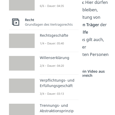
Tanzveranstaltungen:
Hier dürfen
6/6 – Dauer: 04:35
15-Jährige bis
24 Uhr
bleiben,
solange die Veranstaltung von
Recht
einem
professionellen Träger
der
Grundlagen des Vertragsrechts
Kinder- und Jugendhilfe
Rechtsgeschäfte
ausgetragen wird. Das gilt auch,
1/4 – Dauer: 05:40
wenn keine Eltern oder
erziehungsbeauftragten Personen
Willenserklärung
anwesend sind.
2/4 – Dauer: 04:20
Studyflix vernetzt: Hier ein Video aus
einem anderen Bereich
Verpflichtungs- und
Erfüllungsgeschäft
3/4 – Dauer: 03:13
Trennungs- und
Abstraktionsprinzip