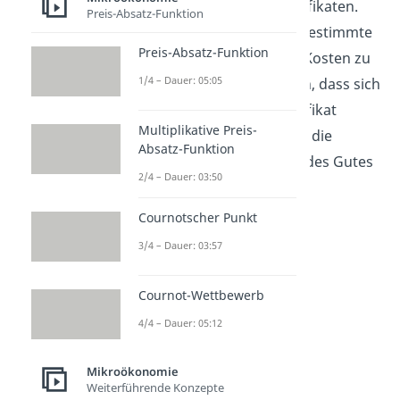
Verschmutzungszertifikaten.
Preis-Absatz-Funktion
Diese erlauben eine bestimmte
Preis-Absatz-Funktion
Menge der externen Kosten zu
1/4 – Dauer: 05:05
produzieren. Dadurch, dass sich
eine Firma diese Zertifikat
Multiplikative Preis-
kaufen muss, werden die
Absatz-Funktion
Kosten auf den Preis des Gutes
2/4 – Dauer: 03:50
umgelegt.
Cournotscher Punkt
3/4 – Dauer: 03:57
Cournot-Wettbewerb
4/4 – Dauer: 05:12
Mikroökonomie
Pigou-Steuer
Weiterführende Konzepte