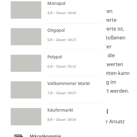
einer bestimmten
Monopol
Abgasplakette passieren
4/8 – Dauer: 04:43
dürfen, deren Abgaswerte
unterhalb der Grenzwerte ist,
Oligopol
werden so die ausgestoßenen
5/8 – Dauer: 04:27
Abgase reduziert (in der
Verkehrszone). Durch die
Polypol
Einführung von Grenzwerten
6/8 – Dauer: 05:32
und damit Abgasplaketten kann
die Luftverschmutzung im
Vollkommener Markt
Stadtzentrum reguliert werden.
7/8 – Dauer: 04:07
Zertifikatehandel
Käufermarkt
8/8 – Dauer: 04:04
Ein anderer staatlicher Ansatz
ist die Einführung von
Mikroökonomie