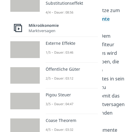
Insgesamt haben die
Substitutionseffekt
Internalisierungsansätze zum
4/4 – Dauer: 08:56
Ziel das
pareto-effiziente
Mikroökonomie
Wohlfahrtsoptimum
Marktversagen
wiederherzustellen. Dem
Externe Effekte
Verursacher oder Profiteur
eines externen Effektes wird
1/5 – Dauer: 03:46
dabei ein Anreiz gegeben, die
Öffentliche Güter
negative oder positive
Auswirkung des Effektes in sein
2/5 – Dauer: 03:12
Entscheidungskalkül zu
Pigou Steuer
verinnerlichen
und somit das
vorherrschende Marktversagen
3/5 – Dauer: 04:47
zu beheben. Im Folgenden
Coase Theorem
werden die
Internalisierungsinstumente
4/5 – Dauer: 03:32