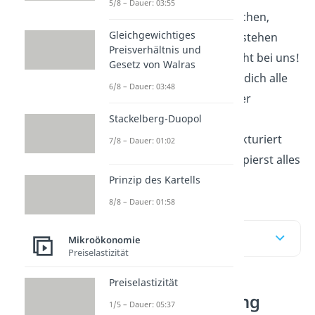
5/8 – Dauer: 03:55
Lernen heißt Infos suchen,
Gleichgewichtiges
lange Texte lesen, verstehen
Preisverhältnis und
oder verzweifeln…Nicht bei uns!
Gesetz von Walras
Unser
Video
fasst für dich alle
6/8 – Dauer: 03:48
relevanten Infos zu der
Wortbedeutung von
Stackelberg-Duopol
Internalisierung
strukturiert
7/8 – Dauer: 01:02
zusammen und du kapierst alles
in 0, nichts!
Prinzip des Kartells
8/8 – Dauer: 01:58
Inhaltsübersicht
Mikroökonomie
Preiselastizität
Preiselastizität
Internalisierung
1/5 – Dauer: 05:37