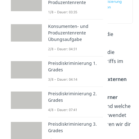
Internalisierung
Produzentenrente
Definition
1/8 – Dauer: 03:35
(00:14)
Konsumenten- und
Produzentenrente
Dieser Artikel erklärt die
Übungsaufgabe
Wortbedeutung von
2/8 – Dauer: 04:31
Internalisierung
und die
Verwendung des Begriffs im
Preisdiskriminierung 1.
wirtschaftlichen
Grades
Zusammenhang mit
externen
3/8 – Dauer: 04:14
Effekten
. Wie die
Preisdiskriminierung 2.
Internalisierung externer
Grades
Kosten
funktioniert und welche
4/8 – Dauer: 07:41
Instrumente dafür verwendet
werden können erklären wir dir
Preisdiskriminierung 3.
Grades
in diesem Artikel.