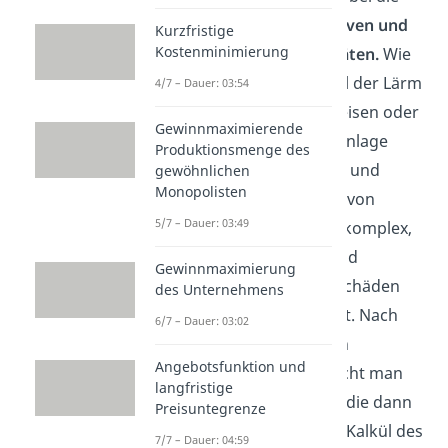
Bewertung von
positiven und
Kurzfristige
Kostenminimierung
negativen Externalitäten.
Wie
lässt sich zum Beispiel der Lärm
4/7 – Dauer: 03:54
einer Autobahn bepreisen oder
Gewinnmaximierende
wie viel ist eine Grünanlage
Produktionsmenge des
wert? Die Beurteilung und
gewöhnlichen
Monopolisten
damit die Bepreisung von
5/7 – Dauer: 03:49
externen Effekten ist komplex,
da die Zurechnung und
Gewinnmaximierung
Quantifizierung der Schäden
des Unternehmens
oder Nutzen unklar ist. Nach
6/7 – Dauer: 03:02
einer entsprechenden
Angebotsfunktion und
Internalisierung
spricht man
langfristige
von externen Kosten, die dann
Preisuntegrenze
in das wirtschaftliche Kalkül des
7/7 – Dauer: 04:59