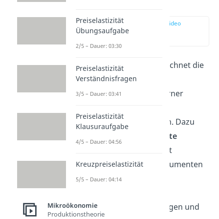
Definition
Preiselastizität
zur Stelle im Video
Übungsaufgabe
springen
(00:14)
2/5 – Dauer: 03:30
Internalisierung bezeichnet die
Preiselastizität
Verständnisfragen
Einbeziehung
oder
Verinnerlichung
externer
3/5 – Dauer: 03:41
Kosten in das
Preiselastizität
Wirtschaftsgeschehen. Dazu
Klausuraufgabe
werden
externe Effekte
4/5 – Dauer: 04:56
monetarisiert
und mit
Internalisierungsinstrumenten
Kreuzpreiselastizität
Teil des Marktes.
5/5 – Dauer: 04:14
Internalisierung wirkt
Mikroökonomie
Marktversagen entgegen und
Produktionstheorie