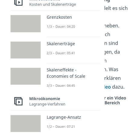
Kosten und Skalenerträge
externer Effekte
handelt es sich
um ein Verfahren, um
Grenzkosten
Marktversagen
zu beheben.
1/3 – Dauer: 04:20
Sowohl positive als auch
negative Externalitäten sind
Skalenerträge
dabei zu berücksichtigen, da
2/3 – Dauer: 05:41
beide Effekte zu einem
Marktversagen führen. Was
Skaleneffekte -
Economies of Scale
externe Effekte sind erklären
3/3 – Dauer: 04:45
wir dir in unserem
Video
dazu.
Studyflix vernetzt: Hier ein Video
Mikroökonomie
aus einem anderen Bereich
Lagrange-Verfahren
Lagrange-Ansatz
1/2 – Dauer: 07:21