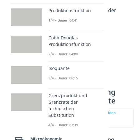
führt so zu einer
Wohlfahrtserhöhung der
Produktionsfunktion
Volkswirtschaft.
1/4 – Dauer: 04:41
Cobb Douglas
Produktionsfunktion
2/4 – Dauer: 04:00
Isoquante
3/4 – Dauer: 06:15
Internalisierung
Grenzprodukt und
externer Effekte
Grenzrate der
technischen
zur Stelle im Video
Substitution
springen
(00:35)
4/4 – Dauer: 07:39
Bei der
Internalisierung
Mikroökonomie