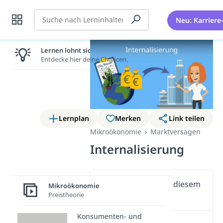
Suche
Neu: Karriere
Lernen lohnt sich!
Entdecke hier deine Chancen.
Lernplan
Merken
Link teilen
Mikroökonomie
Marktversagen
Internalisierung
Wichtige Inhalte in diesem
Mikroökonomie
Preistheorie
Video
Konsumenten- und