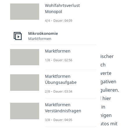
Wohlfahrtsverlust
Monopol
4/4 – Dauer: 04:09
Mikroökonomie
Marktformen
Grenzwerte
Marktformen
Mittels ordnungspolitischer
1/8 – Dauer: 02:56
Maßnahmen lassen sich
beispielsweise Grenzwerte
Marktformen
einführen, um den negativen
Übungsaufgabe
externen Effekt
zu regulieren.
2/8 – Dauer: 03:34
Ein gutes Beispiel sind hier
Marktformen
Emissionsgrenzwerte in
Verständnisfragen
Großstädten. Da in einigen
3/8 – Dauer: 04:05
Verkehrszonen nur Autos mit