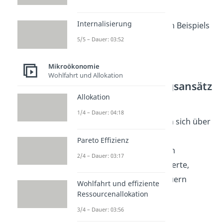
anhand eines
Internalisierung
umweltökonomischen Beispiels
kurz erklärt:
5/5 – Dauer: 03:52
Mikroökonomie
Staatliche
Wohlfahrt und Allokation
Internalisierungsansätz
e
Allokation
1/4 – Dauer: 04:18
Externe Effekte lassen sich über
staatliche Eingriffe
Pareto Effizienz
internalisieren
, indem
2/4 – Dauer: 03:17
beispielsweise Richtwerte,
Grenzwerte oder Steuern
Wohlfahrt und effiziente
eingeführt werden.
Ressourcenallokation
3/4 – Dauer: 03:56