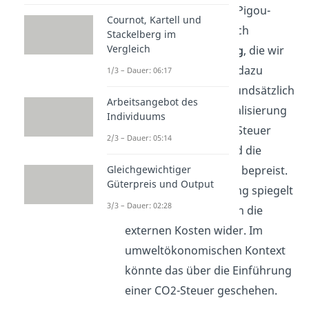
Die Einführung einer Pigou-
Cournot, Kartell und
Steuer ist eine klassisch
Stackelberg im
Vergleich
marktbasierte Lösung
, die wir
dir in unserem
Video
dazu
1/3 – Dauer: 06:17
genauer erklären. Grundsätzlich
Arbeitsangebot des
wird dabei zur Internalisierung
Individuums
externer Kosten eine Steuer
2/3 – Dauer: 05:14
eingeführt. Somit wird die
negative Externalität
bepreist.
Gleichgewichtiger
Güterpreis und Output
In der First-Best Lösung spiegelt
3/3 – Dauer: 02:28
der Produktpreis dann die
externen Kosten wider. Im
umweltökonomischen Kontext
könnte das über die Einführung
einer CO2-Steuer geschehen.