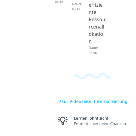
04:18
Dauer:
effizie
03:17
nte
Ressou
rcenall
okatio
n
Dauer:
03:56
zur Videoseite: Internalisierung
Lernen lohnt sich!
Entdecke hier deine Chancen.