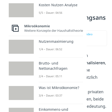
Kosten Nutzen Analyse
5/5 – Dauer: 04:56
Internalisierungsans
ätze
Mikroökonomie
Weitere Konzepte der Haushaltstheorie
zur Stelle im Video
springen
Nutzenmaximierung
(01:05)
1/4 – Dauer: 06:52
Um die ökonomischen
Ineffizienzen zu
internalisieren
,
Brutto- und
Nettonachfragen
existieren verschiedene
2/4 – Dauer: 05:11
Instrumente. Grundsätzlich
wird dabei zwischen
Was ist Mikroökonomie?
marktkonformen und privaten
3/4 – Dauer: 03:37
Ansätzen unterschieden, beide
haben eine wichtige Bedeutung.
Einkommens-und