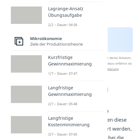
Lagrange-Ansatz
Übungsaufgabe
2/2 – Dauer: 04:36
Mikroökonomie
Ziele der Produktionstheorie
Kurzfristige
Nach Beantwortung speichern wir deine Antwort,
Gewinnmaximierung
um Studyflix zu verbessern. Mehr dazu erfährst du
in unserer
Datenschutzerklärung
.
1/7 – Dauer: 07:47
Internalisierung
Langfristige
Gewinnmaximierung
externer Kosten
2/7 – Dauer: 05:48
Um externe Effekte zu
Langfristige
internalisieren
, müssen diese
Kostenminimierung
zunächst monetarisiert werden.
3/7 – Dauer: 07:45
Hauptproblem ist hierbei die