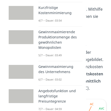
das gleiche Ziel:
Kurzfristige
Gewinnmaximierung
. Mithilfe
Kostenminimierung
der Grenzkosten können sie
4/7 – Dauer: 03:54
ihre optimale
Produktionsmenge
Gewinnmaximierende
Produktionsmenge des
herausfinden.
gewöhnlichen
Im Folgenden sind die
Monopolisten
verschiedenen Arten der
5/7 – Dauer: 03:49
anfallenden Kosten abgebildet.
Zu sehen sind die Grenzkosten
Gewinnmaximierung
des Unternehmens
(MC), die
Durchschnittskosten
6/7 – Dauer: 03:02
(AC) und die
durchschnittlich
variablen Kosten
(AVC).
Angebotsfunktion und
langfristige
Preisuntegrenze
7/7 – Dauer: 04:59