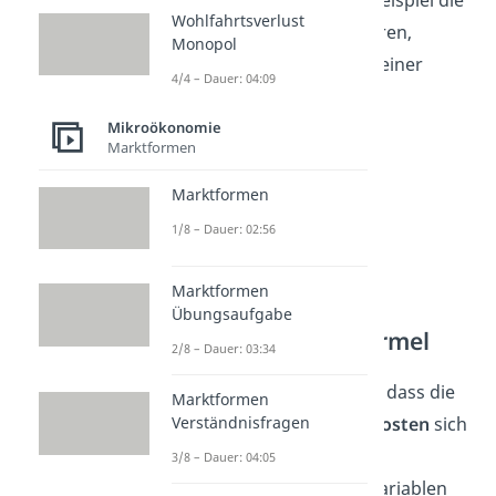
Betrachten wir zum Beispiel die
Wohlfahrtsverlust
Produktion von leckeren,
Monopol
knusprigen Pommes einer
4/4 – Dauer: 04:09
Pommesbude.
Mikroökonomie
Marktformen
Marktformen
1/8 – Dauer: 02:56
Marktformen
Übungsaufgabe
Grenzkosten Formel
2/8 – Dauer: 03:34
Wir gehen davon aus, dass die
Marktformen
anfallenden
Gesamtkosten
sich
Verständnisfragen
durch eine lineare
3/8 – Dauer: 04:05
Kostenfunktion aus variablen