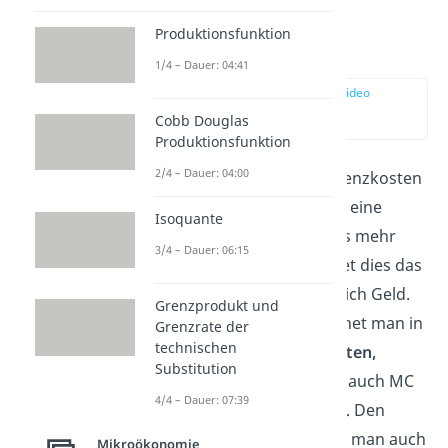
Was sind
Produktionsfunktion
Grenzkosten?
1/4 – Dauer: 04:41
zur Stelle im Video
springen
Cobb Douglas
(00:17)
Produktionsfunktion
2/4 – Dauer: 04:00
Betrachten wir die Grenzkosten
etwas genauer. Wenn eine
Isoquante
Einheit eines Produkts mehr
3/4 – Dauer: 06:15
produziert wird, kostet dies das
Unternehmen zusätzlich Geld.
Grenzprodukt und
Diese Kosten bezeichnet man in
Grenzrate der
technischen
der VWL als
Grenzkosten,
Substitution
Marginalkosten
oder auch MC
4/4 – Dauer: 07:39
(engl. marginal costs). Den
Zusammenhang kann man auch
Mikroökonomie