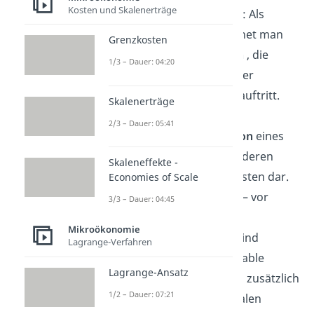
Kosten und Skalenerträge
umgekehrt darstellen: Als
Grenzkosten bezeichnet man
Grenzkosten
eine
Kostenreduktion
, die
1/3 – Dauer: 04:20
aufgrund einer weniger
produzierten Einheit auftritt.
Skalenerträge
Betrachtet man die
2/3 – Dauer: 05:41
Gesamtkostenfunktion
eines
Unternehmens, stellt deren
Skaleneffekte -
Steigung die Grenzkosten dar.
Economies of Scale
In den meisten Fällen – vor
3/3 – Dauer: 04:45
allem bei
linearen
Mikroökonomie
Kostenfunktionen
– sind
Lagrange-Verfahren
Grenzkosten und variable
Lagrange-Ansatz
Kosten bei der ersten, zusätzlich
1/2 – Dauer: 07:21
hergestellten marginalen