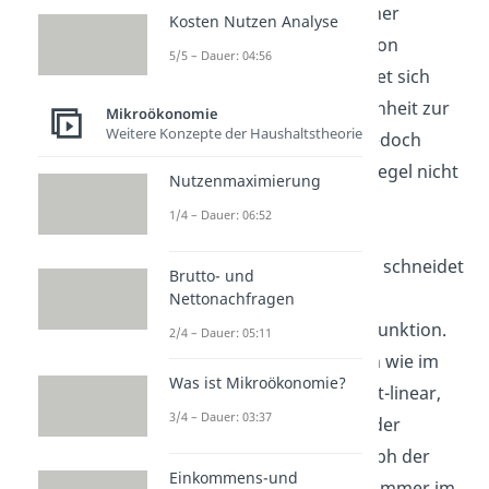
häufig das Beispiel einer
Kosten Nutzen Analyse
linearen Kostenfunktion
5/5 – Dauer: 04:56
angeführt. Diese eignet sich
aufgrund ihrer Einfachheit zur
Mikroökonomie
Weitere Konzepte der Haushaltstheorie
Veranschaulichung, jedoch
entspricht sie in der Regel nicht
Nutzenmaximierung
der Realität.
1/4 – Dauer: 06:52
Die abgebildete
Grenzkostenfunktion
schneidet
Brutto- und
das Minimum der
Nettonachfragen
Durchschnittskostenfunktion.
2/4 – Dauer: 05:11
Ist die Kostenfunktion wie im
Was ist Mikroökonomie?
vorliegenden Fall nicht-linear,
3/4 – Dauer: 03:37
schneidet der Graph der
Grenzkosten den Graph der
Einkommens-und
Durchschnittskosten immer im