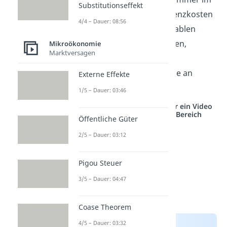
Substitutionseffekt
Extremum
. Da die Grenzkosten
4/4 – Dauer: 08:56
zunächst mit den variablen
Kosten übereinstimmen,
Mikroökonomie
Marktversagen
schneiden die beiden
Funktionen die Y-Achse an
Externe Effekte
derselben Stelle.
1/5 – Dauer: 03:46
Studyflix vernetzt: Hier ein Video
aus einem anderen Bereich
Öffentliche Güter
2/5 – Dauer: 03:12
Pigou Steuer
3/5 – Dauer: 04:47
Coase Theorem
4/5 – Dauer: 03:32