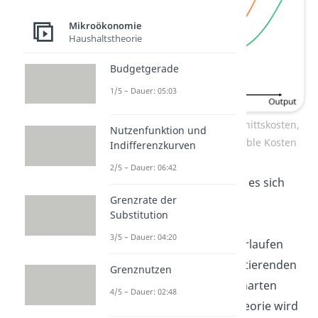
Mikroökonomie
Haushaltstheorie
Budgetgerade
1/5 – Dauer: 05:03
Grenzkosten, Durchschnittskosten,
Nutzenfunktion und
durchschnittliche variable Kosten
Indifferenzkurven
2/5 – Dauer: 06:42
In diesem Fall handelt es sich
Grenzrate der
um eine
nicht-lineare
Substitution
Kostenfunktion
.
3/5 – Dauer: 04:20
Dementsprechend verlaufen
auch die daraus resultierenden
Grenznutzen
verschiedenen Kostenarten
4/5 – Dauer: 02:48
nicht-linear. In der Theorie wird