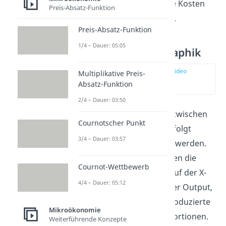
verkaufen, steigen die Kosten
Preis-Absatz-Funktion
um jeweils 50 Cent an.
Preis-Absatz-Funktion
1/4 – Dauer: 05:05
Grenzkosten Graphik
zur Stelle im Video
Multiplikative Preis-
springen
Absatz-Funktion
(01:58)
2/4 – Dauer: 03:50
Der Zusammenhang zwischen
Cournotscher Punkt
den Kosten kann wie folgt
3/4 – Dauer: 03:57
graphisch dargestellt werden.
Auf der Y-Achse werden die
Cournot-Wettbewerb
Kosten abgetragen. Auf der X-
4/4 – Dauer: 05:12
Achse befindet sich der Output,
in unserem Fall die produzierte
Mikroökonomie
Menge an Pommes-Portionen.
Weiterführende Konzepte