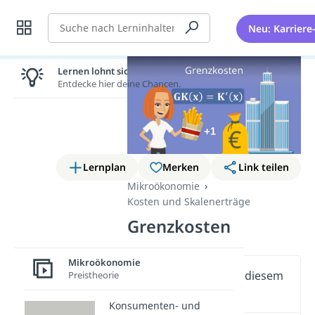
Suche
Neu: Karriere
Lernen lohnt sich!
Entdecke hier deine Chancen.
Lernplan
Merken
Link teilen
Mikroökonomie
Kosten und Skalenerträge
Grenzkosten
Mikroökonomie
Wichtige Inhalte in diesem
Preistheorie
Video
Konsumenten- und