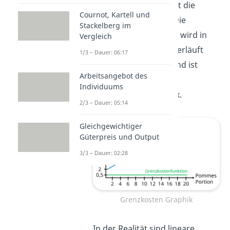
Die blaue Gerade stellt die
Cournot, Kartell und
Kostenfunktion dar. Die
Stackelberg im
Grenzkostenfunktion
wird in
Vergleich
grün abgebildet. Sie verläuft
1/3 – Dauer: 06:17
parallel zur X-Achse und ist
Arbeitsangebot des
unabhängig von der
Individuums
produzierten Menge x.
2/3 – Dauer: 05:14
Gleichgewichtiger
Güterpreis und Output
3/3 – Dauer: 02:28
Grenzkosten Graphik
In der Realität sind lineare