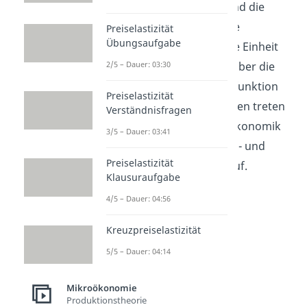
(=Marginalkosten)
sind die
Kosten, die durch eine
Preiselastizität
Übungsaufgabe
zusätzlich produzierte Einheit
2/5 – Dauer: 03:30
anfallen. Sie werden über die
Ableitung der Kostenfunktion
Preiselastizität
berechnet. Grenzkosten treten
Verständnisfragen
sowohl in der Mikroökonomik
3/5 – Dauer: 03:41
als auch in der Kosten- und
Preiselastizität
Leistungsrechnung auf.
Klausuraufgabe
4/5 – Dauer: 04:56
Kreuzpreiselastizität
5/5 – Dauer: 04:14
Mikroökonomie
Produktionstheorie