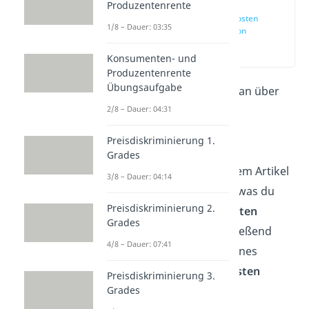
Produzentenrente
Grenzkosten
1/8 – Dauer: 03:35
Definition
(00:11)
Konsumenten- und
Produzentenrente
Übungsaufgabe
Grenzkosten
bildet man über
die Ableitung der
2/8 – Dauer: 04:31
Kostenfunktion und
Preisdiskriminierung 1.
Grenzerlöse
über die
Grades
Erlösfunktion. In diesem Artikel
3/8 – Dauer: 04:14
erklären wir dir alles, was du
Preisdiskriminierung 2.
zum Thema
Grenzkosten
Grades
wissen musst. Anschließend
4/8 – Dauer: 07:41
werden wir anhand eines
Beispiels die
Grenzkosten
Preisdiskriminierung 3.
berechnen
.
Grades