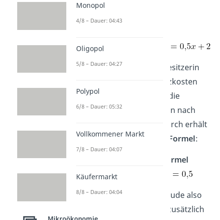
Monopol
Kosten und Fixkosten
4/8 – Dauer: 04:43
ausdrücken lassen:
Gesamtkosten
Oligopol
5/8 – Dauer: 04:27
Die Pommesbuden-Besitzerin
möchte nun die Grenzkosten
Polypol
berechnen und leitet die
6/8 – Dauer: 05:32
Gesamtkostenfunktion nach
der Menge x ab. Dadurch erhält
Vollkommener Markt
sie ihre
Grenzkosten Formel
:
7/8 – Dauer: 04:07
Grenzkosten Formel
Käufermarkt
8/8 – Dauer: 04:04
Möchte die Pommesbude also
eine Schale Pommes zusätzlich
Mikroökonomie