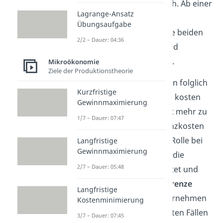
Einheit zunächst gleich. Ab einer
Lagrange-Ansatz
bestimmten Menge
Übungsaufgabe
unterscheiden sich die beiden
2/2 – Dauer: 04:36
Größen dann aufgrund
abweichender Kosten.
Mikroökonomie
Ziele der Produktionstheorie
Ein Unternehmen kann folglich
Kurzfristige
berechnen, wie viel es kosten
Gewinnmaximierung
würde, von einem Gut mehr zu
1/7 – Dauer: 07:47
produzieren. Die Grenzkosten
spielen eine wichtige Rolle bei
Langfristige
Gewinnmaximierung
der Entscheidung, ob die
2/7 – Dauer: 05:48
Produktion ausgeweitet und
über der
Kapazitätsgrenze
Langfristige
produziert wird. Unternehmen
Kostenminimierung
verfolgen in den meisten Fällen
3/7 – Dauer: 07:45