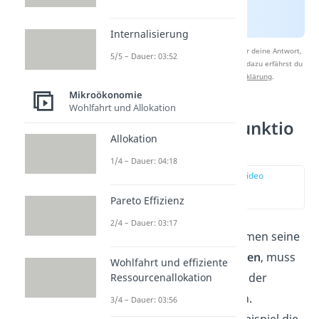
Internalisierung
Nach Beantwortung speichern wir deine Antwort,
5/5 – Dauer: 03:52
um Studyflix zu verbessern. Mehr dazu erfährst du
in unserer
Datenschutzerklärung
.
Mikroökonomie
Wohlfahrt und Allokation
Grenzkostenfunktio
Allokation
n berechnen
1/4 – Dauer: 04:18
zur Stelle im Video
springen
(01:14)
Pareto Effizienz
2/4 – Dauer: 03:17
Möchte ein Unternehmen seine
Grenzkosten berechnen
, muss
Wohlfahrt und effiziente
es die erste Ableitung der
Ressourcenallokation
Kostenfunktion bilden.
3/4 – Dauer: 03:56